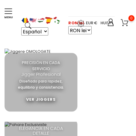
0
RON lei
EUR €
HUF Ft
PRECISIÓN EN CADA
SERVICIO
Jigger Profesional
Diseñado para rapidez,
equilibrio y consistencia.
VER JIGGERS
ELEGANCIA EN CADA
DETALLE