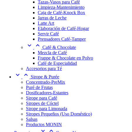
Tazas-Vasos para Café
Limpieza-Mantenimiento
Caja de Café-Knock Box
Jarras de Leche
Latte Art
Elaboración de Café-Hogar
Servir Café
Prensadores Café-Tamper


Café & Chocolate
Mezcla de Café
Frappe & Chocolate en Polvo
Café de Especialidad
Accesorios para Té


Sirope & Purée
Concentrado-PreMix
Puré de Frutas
Dosificadores-Estantes
Sirope para Café
Siropes de Cóctel
Sirope para Limonada
Siropes Pequeños (Uso Doméstico)
Salsas
Productos MONIN

