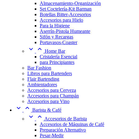
Almacenamiento-Organización
Set Coctelería-Kit Barman
Botellas Bitter-Accesorios
Accesorios para Hielo
Para la Higiene
Aserrín-Pistola Humeante
Sifón y Recargas
Portavasos-Coaster


Home Bar
Cristalería Esencial
para Principiantes
Bar Fashion
Libros para Bartenders
Flair Bartending
Ambientadores
Accesorios para Cerveza
Accesorios para Champán
Accesorios para Vino


Barista & Café


Accesorios de Barista
Accesorios de Máquinas de Café
Preparación Alternativo
Pesar-Medir