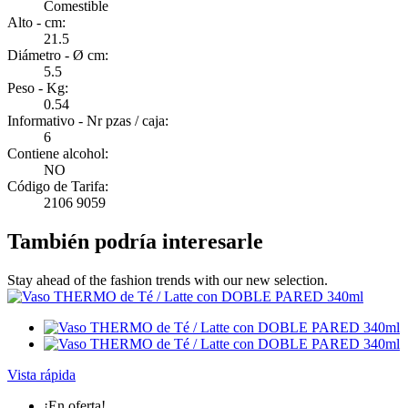
Comestible
Alto - cm:
21.5
Diámetro - Ø cm:
5.5
Peso - Kg:
0.54
Informativo - Nr pzas / caja:
6
Contiene alcohol:
NO
Código de Tarifa:
2106 9059
También podría interesarle
Stay ahead of the fashion trends with our new selection.
Vista rápida
¡En oferta!