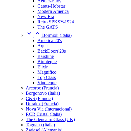
Aether-Envy
Carats-Hobstar
Modern America
New Era
Retro SPKSY-1924
The GATS


Bormioli (Italia)
America 20's
Aqua
BackDoors'20s
Barshine
Birrateque
Elixir
Magnifico
Top Class
Vinoteque
Arcoroc (Francia)
Borgonovo (Italia)
C&S (Francia)
Duralex (Francia)
Nova Via (Internacional)
RCR Cristal (Italia)
The Glencairn Glass (UK)
Tognana (Italia)
Zwiesel (Alemania)