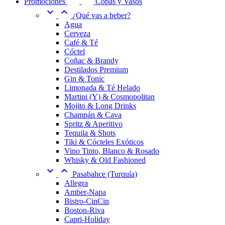
Promociones
Copas y Vasos


¿Qué vas a beber?
Agua
Cerveza
Café & Té
Cóctel
Coñac & Brandy
Destilados Premium
Gin & Tonic
Limonada & Té Helado
Martini (Y) & Cosmopolitan
Mojito & Long Drinks
Champán & Cava
Spritz & Aperitivo
Tequila & Shots
Tiki & Cócteles Exóticos
Vino Tinto, Blanco & Rosado
Whisky & Old Fashioned


Pasabahce (Turquía)
Allegra
Amber-Napa
Bistro-CinCin
Boston-Riva
Capri-Holiday