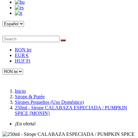
RON lei
EUR €
HUF Ft
Inicio
Sirope & Purée
Siropes Pequeños (Uso Doméstico)
250ml - Sirope CALABAZA ESPECIADA / PUMPKIN
SPICE [MONIN]
¡En oferta!