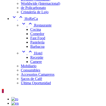
Worldwide (Internacional)
de Policarbonato
Cristalería de Lujo


HoReCa


Restaurante
Cocina
Comedor
Fast Food
Pastelería
Barbacoa


Hotel
Receptie
Camere
Mobiliario
Consumibles
Accesorios Camareros
Sacos de Café
Última Oportunidad
0