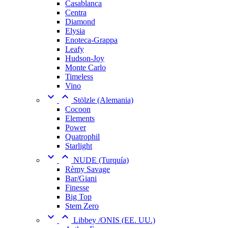
Casablanca
Centra
Diamond
Elysia
Enoteca-Grappa
Leafy
Hudson-Joy
Monte Carlo
Timeless
Vino


Stölzle (Alemania)
Cocoon
Elements
Power
Quatrophil
Starlight


NUDE (Turquía)
Rèmy Savage
Bar/Giani
Finesse
Big Top
Stem Zero


Libbey /ONIS (EE. UU.)