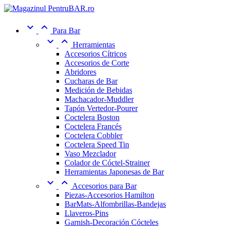


Para Bar


Herramientas
Accesorios Cítricos
Accesorios de Corte
Abridores
Cucharas de Bar
Medición de Bebidas
Machacador-Muddler
Tapón Vertedor-Pourer
Coctelera Boston
Coctelera Francés
Coctelera Cobbler
Coctelera Speed Tin
Vaso Mezclador
Colador de Cóctel-Strainer
Herramientas Japonesas de Bar


Accesorios para Bar
Piezas-Accesorios Hamilton
BarMats-Alfombrillas-Bandejas
Llaveros-Pins
Garnish-Decoración Cócteles