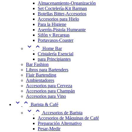
Almacenamiento-Organización
Set Coctelería-Kit Barman
Botellas Bitter-Accesorios
Accesorios para Hielo
Para la Higiene
Aserrín-Pistola Humeante
Sifón y Recargas
Portavasos-Coaster


Home Bar
Cristalería Esencial
para Principiantes
Bar Fashion
Libros para Bartenders
Flair Bartending
Ambientadores
Accesorios para Cerveza
Accesorios para Champán
Accesorios para Vino


Barista & Café


Accesorios de Barista
Accesorios de Máquinas de Café
Preparación Alternativo
Pesar-Medir