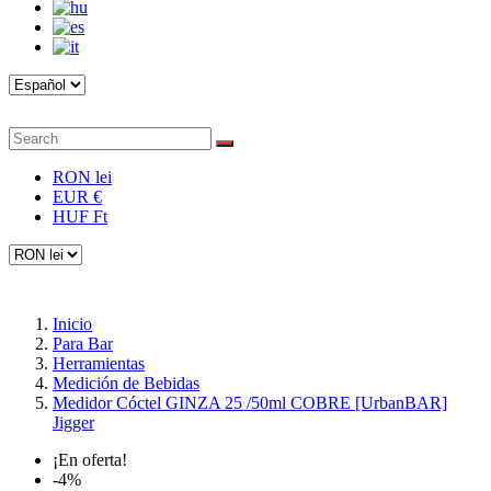
RON lei
EUR €
HUF Ft
Inicio
Para Bar
Herramientas
Medición de Bebidas
Medidor Cóctel GINZA 25 /50ml COBRE [UrbanBAR]
Jigger
¡En oferta!
-4%