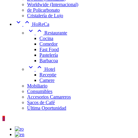
Worldwide (Internacional)
de Policarbonato
Cristalería de Lujo


HoReCa


Restaurante
Cocina
Comedor
Fast Food
Pastelería
Barbacoa


Hotel
Receptie
Camere
Mobiliario
Consumibles
Accesorios Camareros
Sacos de Café
Última Oportunidad
0