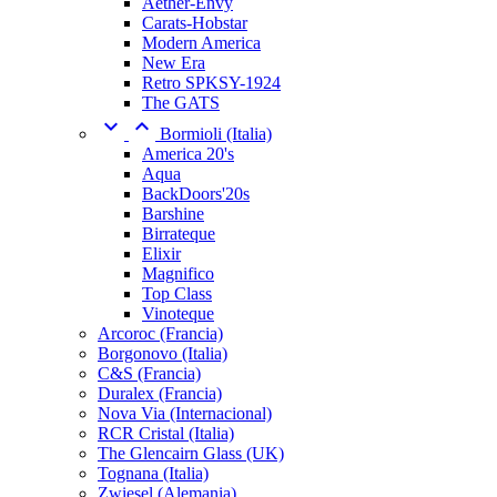
Aether-Envy
Carats-Hobstar
Modern America
New Era
Retro SPKSY-1924
The GATS


Bormioli (Italia)
America 20's
Aqua
BackDoors'20s
Barshine
Birrateque
Elixir
Magnifico
Top Class
Vinoteque
Arcoroc (Francia)
Borgonovo (Italia)
C&S (Francia)
Duralex (Francia)
Nova Via (Internacional)
RCR Cristal (Italia)
The Glencairn Glass (UK)
Tognana (Italia)
Zwiesel (Alemania)