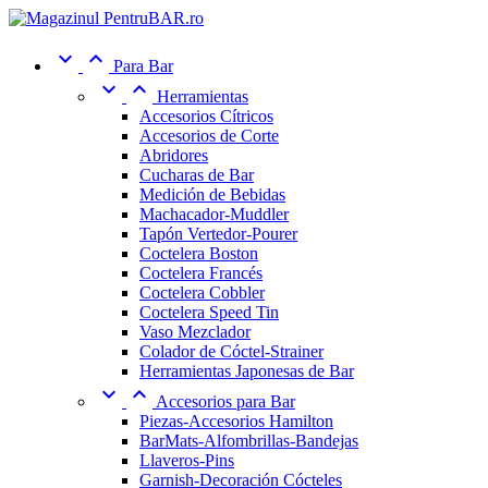


Para Bar


Herramientas
Accesorios Cítricos
Accesorios de Corte
Abridores
Cucharas de Bar
Medición de Bebidas
Machacador-Muddler
Tapón Vertedor-Pourer
Coctelera Boston
Coctelera Francés
Coctelera Cobbler
Coctelera Speed Tin
Vaso Mezclador
Colador de Cóctel-Strainer
Herramientas Japonesas de Bar


Accesorios para Bar
Piezas-Accesorios Hamilton
BarMats-Alfombrillas-Bandejas
Llaveros-Pins
Garnish-Decoración Cócteles