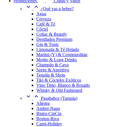
Promociones
Copas y Vasos


¿Qué vas a beber?
Agua
Cerveza
Café & Té
Cóctel
Coñac & Brandy
Destilados Premium
Gin & Tonic
Limonada & Té Helado
Martini (Y) & Cosmopolitan
Mojito & Long Drinks
Champán & Cava
Spritz & Aperitivo
Tequila & Shots
Tiki & Cócteles Exóticos
Vino Tinto, Blanco & Rosado
Whisky & Old Fashioned


Pasabahce (Turquía)
Allegra
Amber-Napa
Bistro-CinCin
Boston-Riva
Capri-Holiday