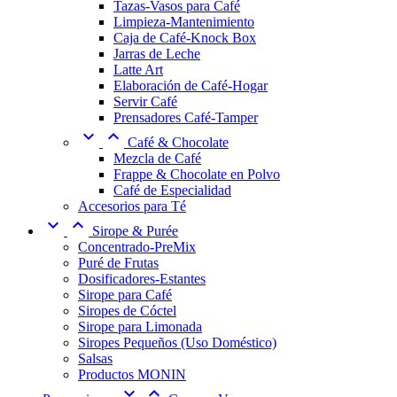
Tazas-Vasos para Café
Limpieza-Mantenimiento
Caja de Café-Knock Box
Jarras de Leche
Latte Art
Elaboración de Café-Hogar
Servir Café
Prensadores Café-Tamper


Café & Chocolate
Mezcla de Café
Frappe & Chocolate en Polvo
Café de Especialidad
Accesorios para Té


Sirope & Purée
Concentrado-PreMix
Puré de Frutas
Dosificadores-Estantes
Sirope para Café
Siropes de Cóctel
Sirope para Limonada
Siropes Pequeños (Uso Doméstico)
Salsas
Productos MONIN

