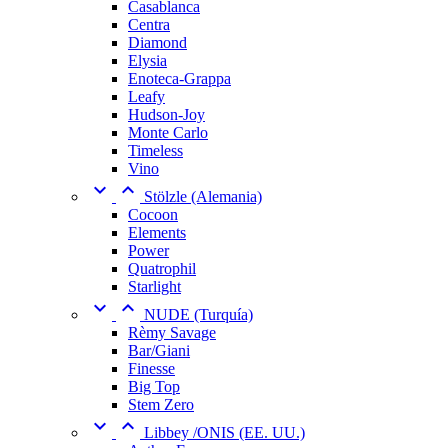
Casablanca
Centra
Diamond
Elysia
Enoteca-Grappa
Leafy
Hudson-Joy
Monte Carlo
Timeless
Vino


Stölzle (Alemania)
Cocoon
Elements
Power
Quatrophil
Starlight


NUDE (Turquía)
Rèmy Savage
Bar/Giani
Finesse
Big Top
Stem Zero


Libbey /ONIS (EE. UU.)