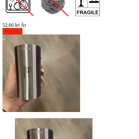
.
52,66 lei
Ár
Kosárba