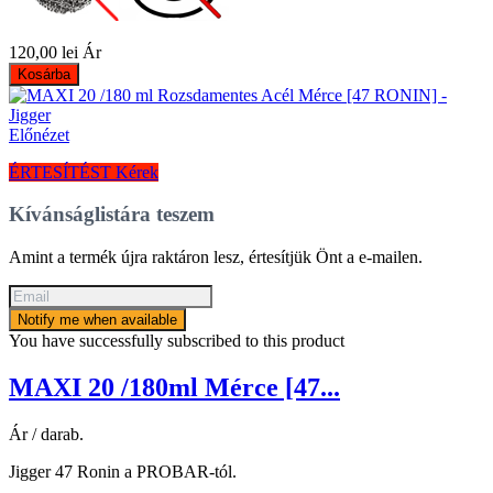
120,00 lei
Ár
Kosárba
Előnézet
ÉRTESÍTÉST Kérek
Kívánságlistára teszem
Amint a termék újra raktáron lesz, értesítjük Önt a e-mailen.
Notify me when available
You have successfully subscribed to this product
MAXI 20 /180ml Mérce [47...
Ár / darab.
Jigger 47 Ronin a PROBAR-tól.