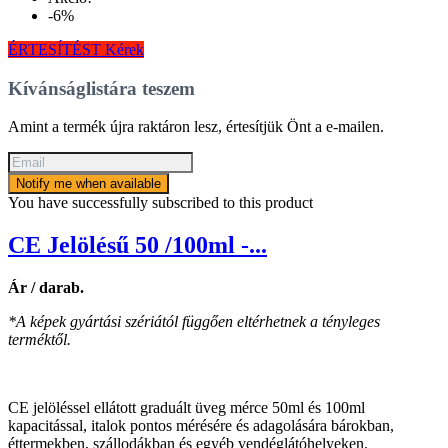
-6%
ÉRTESÍTÉST Kérek
Kívánságlistára teszem
Amint a termék újra raktáron lesz, értesítjük Önt a e-mailen.
Notify me when available
You have successfully subscribed to this product
CE Jelölésű 50 /100ml -...
Ár / darab.
*A képek gyártási szériától függően eltérhetnek a tényleges
terméktől.
CE jelöléssel ellátott graduált üveg mérce 50ml és 100ml
kapacitással, italok pontos mérésére és adagolására bárokban,
éttermekben, szállodákban és egyéb vendéglátóhelyeken.