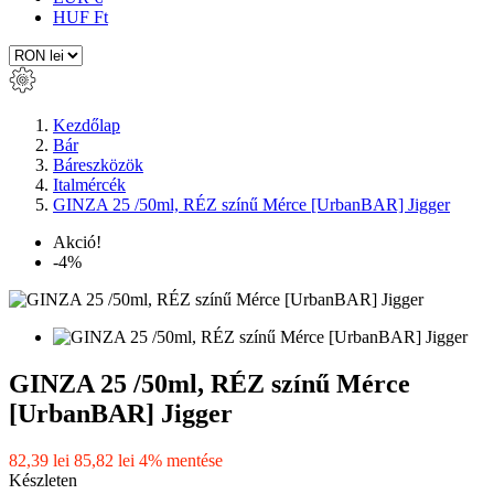
HUF Ft
Kezdőlap
Bár
Báreszközök
Italmércék
GINZA 25 /50ml, RÉZ színű Mérce [UrbanBAR] Jigger
Akció!
-4%
GINZA 25 /50ml, RÉZ színű Mérce
[UrbanBAR] Jigger
82,39 lei
85,82 lei
4% mentése
Készleten