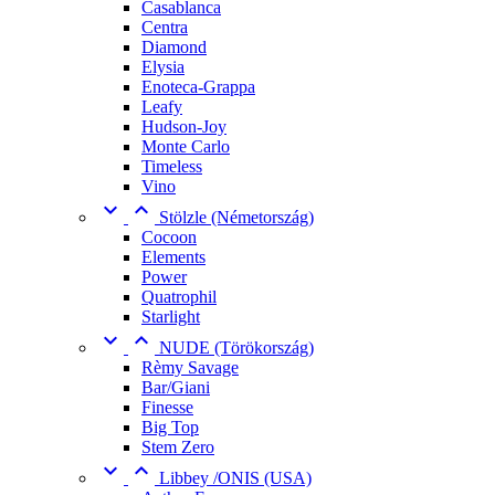
Casablanca
Centra
Diamond
Elysia
Enoteca-Grappa
Leafy
Hudson-Joy
Monte Carlo
Timeless
Vino


Stölzle (Németország)
Cocoon
Elements
Power
Quatrophil
Starlight


NUDE (Törökország)
Rèmy Savage
Bar/Giani
Finesse
Big Top
Stem Zero


Libbey /ONIS (USA)