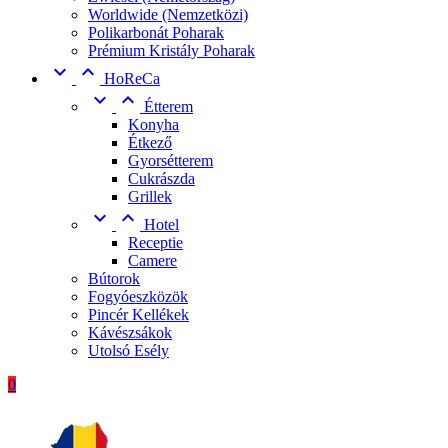
Worldwide (Nemzetközi)
Polikarbonát Poharak
Prémium Kristály Poharak


HoReCa


Étterem
Konyha
Étkező
Gyorsétterem
Cukrászda
Grillek


Hotel
Receptie
Camere
Bútorok
Fogyóeszközök
Pincér Kellékek
Kávészsákok
Utolsó Esély
0