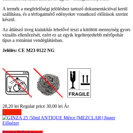
A termék a megfelelőségi jelöléshez tartozó dokumentációval kerül
szállításra, és a térfogatmérő edényekre vonatkozó előírások szerint
készül.
Az átlátszó üveg kialakítás lehetővé teszi a kitöltött mennyiség gyors
vizuális ellenőrzését, ezért ez az egyik legelterjedtebb mérőpohár
típus a romániai vendéglátásban.
Jelölés: CE M23 0122 NG
28,20 lei
Regular price
30,00 lei
Ár
Kosárba
Előnézet