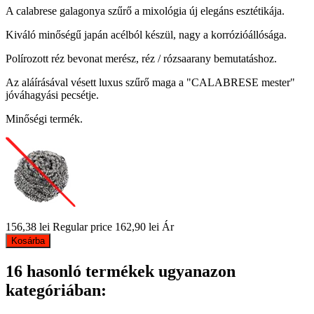
A calabrese galagonya szűrő a mixológia új elegáns esztétikája.
Kiváló minőségű japán acélból készül, nagy a korrózióállósága.
Polírozott réz bevonat merész, réz / rózsaarany bemutatáshoz.
Az aláírásával vésett luxus szűrő maga a "CALABRESE mester"
jóváhagyási pecsétje.
Minőségi termék.
156,38 lei
Regular price
162,90 lei
Ár
Kosárba
16 hasonló termékek ugyanazon
kategóriában: