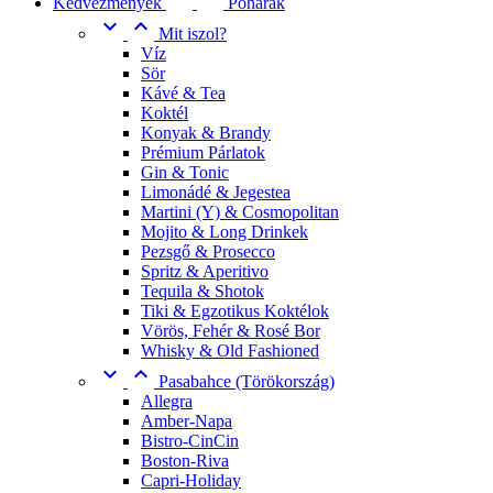
Kedvezmények
Poharak


Mit iszol?
Víz
Sör
Kávé & Tea
Koktél
Konyak & Brandy
Prémium Párlatok
Gin & Tonic
Limonádé & Jegestea
Martini (Y) & Cosmopolitan
Mojito & Long Drinkek
Pezsgő & Prosecco
Spritz & Aperitivo
Tequila & Shotok
Tiki & Egzotikus Koktélok
Vörös, Fehér & Rosé Bor
Whisky & Old Fashioned


Pasabahce (Törökország)
Allegra
Amber-Napa
Bistro-CinCin
Boston-Riva
Capri-Holiday