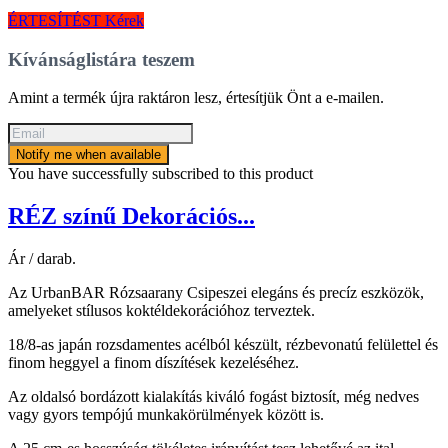
ÉRTESÍTÉST Kérek
Kívánságlistára teszem
Amint a termék újra raktáron lesz, értesítjük Önt a e-mailen.
Notify me when available
You have successfully subscribed to this product
RÉZ színű Dekorációs...
Ár / darab.
Az UrbanBAR Rózsaarany Csipeszei elegáns és precíz eszközök,
amelyeket stílusos koktéldekorációhoz terveztek.
18/8-as japán rozsdamentes acélból készült, rézbevonatú felülettel és
finom heggyel a finom díszítések kezeléséhez.
Az oldalsó bordázott kialakítás kiváló fogást biztosít, még nedves
vagy gyors tempójú munkakörülmények között is.