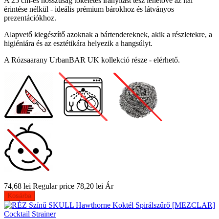
A 25 cm-es hosszúság tökéletes irányítást tesz lehetővé az ital
érintése nélkül - ideális prémium bárokhoz és látványos
prezentációkhoz.
Alapvető kiegészítő azoknak a bártendereknek, akik a részletekre, a
higiéniára és az esztétikára helyezik a hangsúlyt.
A Rózsaarany UrbanBAR UK kollekció része - elérhető.
74,68 lei
Regular price
78,20 lei
Ár
Kosárba