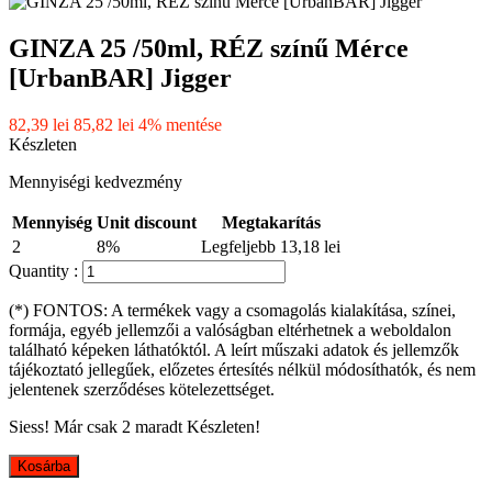
GINZA 25 /50ml, RÉZ színű Mérce
[UrbanBAR] Jigger
82,39 lei
85,82 lei
4% mentése
Készleten
Mennyiségi kedvezmény
Mennyiség
Unit discount
Megtakarítás
2
8%
Legfeljebb 13,18 lei
Quantity :
(*) FONTOS: A termékek vagy a csomagolás kialakítása, színei,
formája, egyéb jellemzői a valóságban eltérhetnek a weboldalon
található képeken láthatóktól. A leírt műszaki adatok és jellemzők
tájékoztató jellegűek, előzetes értesítés nélkül módosíthatók, és nem
jelentenek szerződéses kötelezettséget.
Siess! Már csak
2
maradt Készleten!
Kosárba