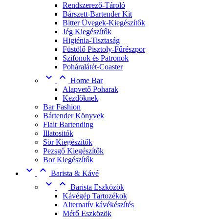
Rendszerező-Tároló
Bárszett-Bartender Kit
Bitter Üvegek-Kiegészítők
Jég Kiegészítők
Higiénia-Tisztaság
Füstölő Pisztoly-Fűrészpor
Szifonok és Patronok
Poháralátét-Coaster


Home Bar
Alapvető Poharak
Kezdőknek
Bar Fashion
Bártender Könyvek
Flair Bartending
Illatositók
Sör Kiegészítők
Pezsgő Kiegészítők
Bor Kiegészítők


Barista & Kávé


Barista Eszközök
Kávégép Tartozékok
Alternatív kávékészítés
Mérő Eszközök