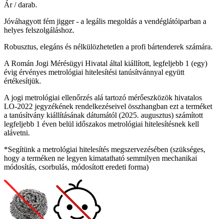
Ár / darab.
Jóváhagyott fém jigger - a legális megoldás a vendéglátóiparban a
helyes felszolgáláshoz.
Robusztus, elegáns és nélkülözhetetlen a profi bártenderek számára.
A Román Jogi Mérésügyi Hivatal által kiállított, legfeljebb 1 (egy)
évig érvényes metrológiai hitelesítési tanúsítvánnyal együtt
értékesítjük.
A jogi metrológiai ellenőrzés alá tartozó mérőeszközök hivatalos
LO-2022 jegyzékének rendelkezéseivel összhangban ezt a terméket
a tanúsítvány kiállításának dátumától (2025. augusztus) számított
legfeljebb 1 éven belül időszakos metrológiai hitelesítésnek kell
alávetni.
*Segítünk a metrológiai hitelesítés megszervezésében (szükséges,
hogy a terméken ne legyen kimatatható semmilyen mechanikai
módosítás, csorbulás, módosított eredeti forma)