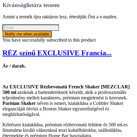
Kívánságlistára teszem
Amint a termék újra raktáron lesz, értesítjük Önt a e-mailen.
Notify me when available
You have successfully subscribed to this product
RÉZ színű EXCLUSIVE Francia...
Ár / darab.
Az EXCLUSIVE Rézbevonatú French Shaker [MEZCLAR]
500 ml
azoknak a bartendereknek készült, akik a professzionális
teljesítmény mellett karakteres, prémium megjelenést is keresnek.
Parisian Shaker
néven is ismert, kialakítása a Cobbler Shaker
eleganciáját ötvözi a Boston Shaker egyszerűségével és
megbízhatóságával.
Kétrészes kialakítása, prémium rézbevonatú felülete és 500 ml-es
űrtartalma kiváló választássá teszi koktélbárokba, szállodákba,
éttermekbe és prémium Home Bar használatra.