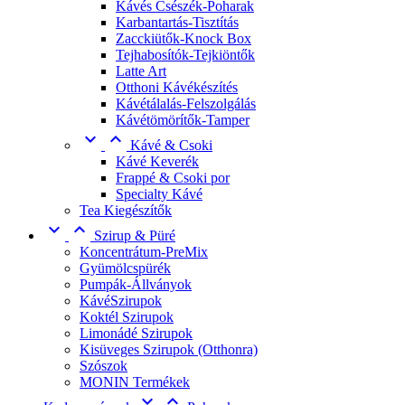
Kávés Csészék-Poharak
Karbantartás-Tisztítás
Zacckiütők-Knock Box
Tejhabosítók-Tejkiöntők
Latte Art
Otthoni Kávékészítés
Kávétálalás-Felszolgálás
Kávétömörítők-Tamper


Kávé & Csoki
Kávé Keverék
Frappé & Csoki por
Specialty Kávé
Tea Kiegészítők


Szirup & Püré
Koncentrátum-PreMix
Gyümölcspürék
Pumpák-Állványok
KávéSzirupok
Koktél Szirupok
Limonádé Szirupok
Kisüveges Szirupok (Otthonra)
Szószok
MONIN Termékek

