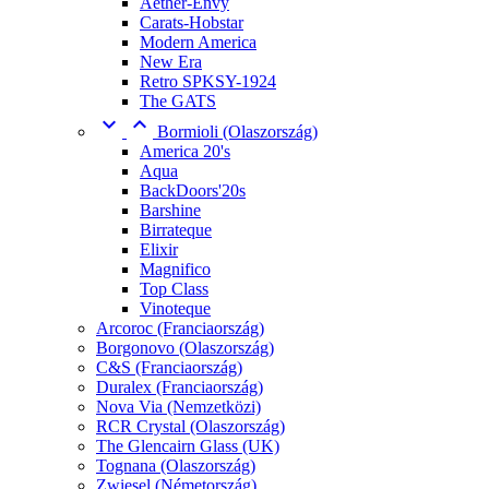
Aether-Envy
Carats-Hobstar
Modern America
New Era
Retro SPKSY-1924
The GATS


Bormioli (Olaszország)
America 20's
Aqua
BackDoors'20s
Barshine
Birrateque
Elixir
Magnifico
Top Class
Vinoteque
Arcoroc (Franciaország)
Borgonovo (Olaszország)
C&S (Franciaország)
Duralex (Franciaország)
Nova Via (Nemzetközi)
RCR Crystal (Olaszország)
The Glencairn Glass (UK)
Tognana (Olaszország)
Zwiesel (Németország)