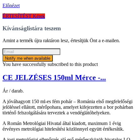
Előnézet
ÉRTESÍTÉST Kérek
Kívánságlistára teszem
Amint a termék újra raktáron lesz, értesítjük Önt a e-mailen.
Notify me when available
You have successfully subscribed to this product
CE JELZÉSES 150ml Mérce -...
Ár / darab.
A jóváhagyott 150 ml-es fém pohár – Románia első megfelelőségi
jelöléssel ellátott, mérőpohara, amelyet kifejezetten a bor pohárban
történő felszolgálására terveztek a vendéglátóhelyeken.
A Román Metrológiai Hivatal által kiadott, maximum 1 évig
érvényes metrológiai hitelesítési közlönnyel együtt értékesítik.
A jogi metrológiai ellenőrzés alá eső mérőeszközök hivatalos LO-