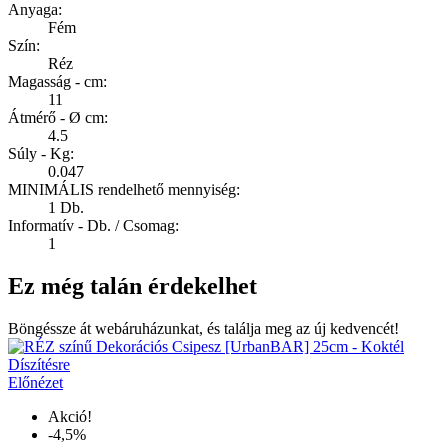
Anyaga:
Fém
Szín:
Réz
Magasság - cm:
11
Átmérő - Ø cm:
4.5
Súly - Kg:
0.047
MINIMÁLIS rendelhető mennyiség:
1 Db.
Informatív - Db. / Csomag:
1
Ez még talán érdekelhet
Böngéssze át webáruházunkat, és találja meg az új kedvencét!
Előnézet
Akció!
-4,5%