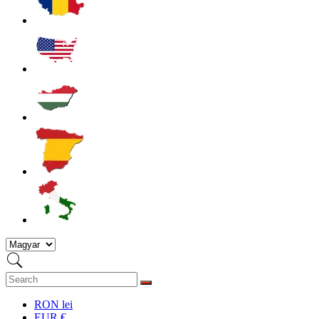
RON lei
EUR €