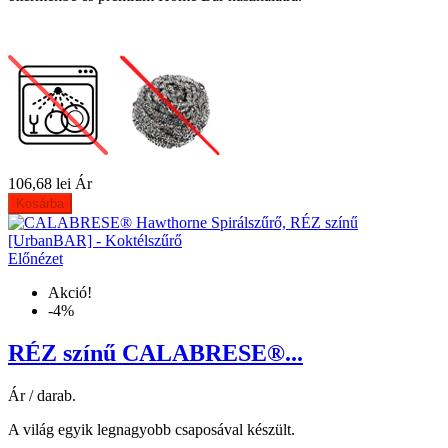
106,68 lei
Ár
Kosárba
Előnézet
Akció!
-4%
RÉZ színű CALABRESE®...
Ár / darab.
A világ egyik legnagyobb csaposával készült.