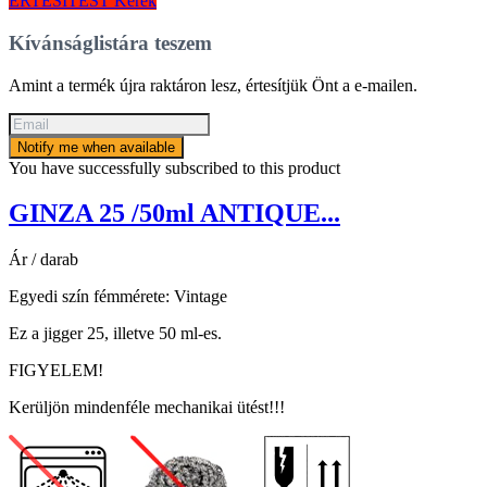
ÉRTESÍTÉST Kérek
Kívánságlistára teszem
Amint a termék újra raktáron lesz, értesítjük Önt a e-mailen.
Notify me when available
You have successfully subscribed to this product
GINZA 25 /50ml ANTIQUE...
Ár / darab
Egyedi szín fémmérete: Vintage
Ez a jigger 25, illetve 50 ml-es.
FIGYELEM!
Kerüljön mindenféle mechanikai ütést!!!