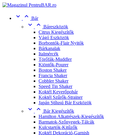


Bár


Báreszközök
Citrus Kiegészítők
Vágó Eszközök
Borbontók-Flair Nyitók
Bárkanalak
Italmércék
Törőfák-Muddler
Kiöntők-Pourer
Boston Shaker
Francia Shaker
Cobbler Shaker
Speed Tin Shaker
Koktél Keverőpohár
Koktél Szűrők-Strainer
Japán Stílusú Bár Eszközök


Bár Kiegészítők
Hamilton Alkatrészek-Kiegészítők
Barmatok-Szőnyegek-Tálcák
Kulcstartók-Kitűzők
Koktél Dekoráció-Garnish