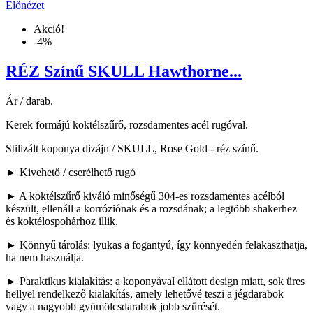
Előnézet
Akció!
-4%
RÉZ Színű SKULL Hawthorne...
Ár / darab.
Kerek formájú koktélszűrő, rozsdamentes acél rugóval.
Stilizált koponya dizájn / SKULL, Rose Gold - réz színű.
► Kivehető / cserélhető rugó
► A koktélszűrő kiváló minőségű 304-es rozsdamentes acélból
készült, ellenáll a korróziónak és a rozsdának; a legtöbb shakerhez
és koktélospohárhoz illik.
► Könnyű tárolás: lyukas a fogantyú, így könnyedén felakaszthatja,
ha nem használja.
► Paraktikus kialakítás: a koponyával ellátott design miatt, sok üres
hellyel rendelkező kialakítás, amely lehetővé teszi a jégdarabok
vagy a nagyobb gyümölcsdarabok jobb szűrését.