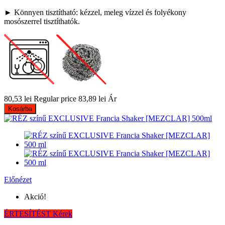
► Könnyen tisztítható: kézzel, meleg vízzel és folyékony
mosószerrel tisztíthatók.
80,53 lei
Regular price
83,89 lei
Ár
Kosárba
Előnézet
Akció!
ÉRTESÍTÉST Kérek