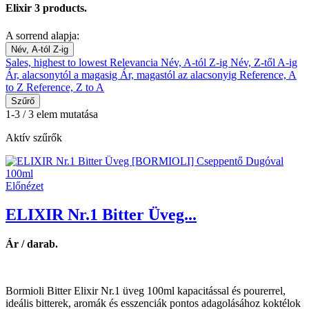
Elixir
3 products.
A sorrend alapja:
Név, A-tól Z-ig
Sales, highest to lowest
Relevancia
Név, A-tól Z-ig
Név, Z-től A-ig
Ár, alacsonytól a magasig
Ár, magastól az alacsonyig
Reference, A
to Z
Reference, Z to A
Szűrő
1-3 / 3 elem mutatása
Aktív szűrők
Előnézet
ELIXIR Nr.1 Bitter Üveg...
Ár / darab.
Bormioli Bitter Elixir Nr.1 üveg 100ml kapacitással és pourerrel,
ideális bitterek, aromák és esszenciák pontos adagolásához koktélok