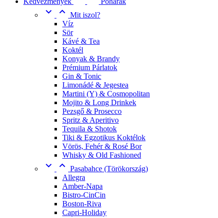
Kedvezmények
Poharak


Mit iszol?
Víz
Sör
Kávé & Tea
Koktél
Konyak & Brandy
Prémium Párlatok
Gin & Tonic
Limonádé & Jegestea
Martini (Y) & Cosmopolitan
Mojito & Long Drinkek
Pezsgő & Prosecco
Spritz & Aperitivo
Tequila & Shotok
Tiki & Egzotikus Koktélok
Vörös, Fehér & Rosé Bor
Whisky & Old Fashioned


Pasabahce (Törökország)
Allegra
Amber-Napa
Bistro-CinCin
Boston-Riva
Capri-Holiday