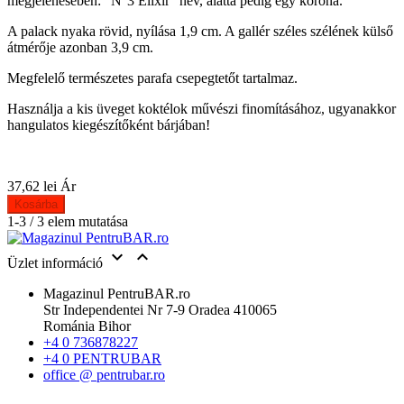
megjelenésében: "N°3 Elixir" név, alatta pedig egy korona.
A palack nyaka rövid, nyílása 1,9 cm. A gallér széles szélének külső
átmérője azonban 3,9 cm.
Megfelelő természetes parafa csepegtetőt tartalmaz.
Használja a kis üveget koktélok művészi finomításához, ugyanakkor
hangulatos kiegészítőként bárjában!
37,62 lei
Ár
Kosárba
1-3 / 3 elem mutatása


Üzlet információ
Magazinul PentruBAR.ro
Str Independentei Nr 7-9 Oradea 410065
Románia Bihor
+4 0 736878227
+4 0 PENTRUBAR
office @ pentrubar.ro