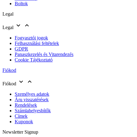
Boltok
Legal


Legal
Fogyasztói jogok
Felhasználási feltételek
GDPR
Panaszkezelés és Vitarendezés
Cookie Tájékoztató
Fiókod


Fiókod
Személyes adatok
Áru visszatérések
Rendelések
Számlahelyesbítők
Címek
Kuponok
Newsletter Signup