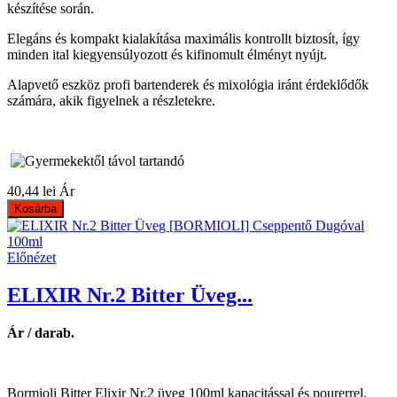
készítése során.
Elegáns és kompakt kialakítása maximális kontrollt biztosít, így
minden ital kiegyensúlyozott és kifinomult élményt nyújt.
Alapvető eszköz profi bartenderek és mixológia iránt érdeklődők
számára, akik figyelnek a részletekre.
40,44 lei
Ár
Kosárba
Előnézet
ELIXIR Nr.2 Bitter Üveg...
Ár / darab.
Bormioli Bitter Elixir Nr.2 üveg 100ml kapacitással és pourerrel,