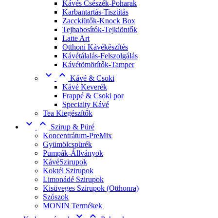
Kávés Csészék-Poharak
Karbantartás-Tisztítás
Zacckiütők-Knock Box
Tejhabosítók-Tejkiöntők
Latte Art
Otthoni Kávékészítés
Kávétálalás-Felszolgálás
Kávétömörítők-Tamper


Kávé & Csoki
Kávé Keverék
Frappé & Csoki por
Specialty Kávé
Tea Kiegészítők


Szirup & Püré
Koncentrátum-PreMix
Gyümölcspürék
Pumpák-Állványok
KávéSzirupok
Koktél Szirupok
Limonádé Szirupok
Kisüveges Szirupok (Otthonra)
Szószok
MONIN Termékek

