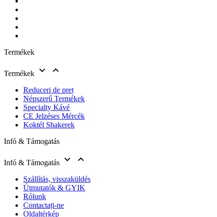
Termékek


Termékek
Reduceri de preț
Népszerű Termékek
Specialty Kávé
CE Jelzéses Mércék
Koktél Shakerek
Infó & Támogatás


Infó & Támogatás
Szállítás, visszaküldés
Útmutatók & GYIK
Rólunk
Contactați-ne
Oldaltérkép