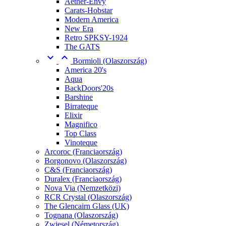
Aether-Envy
Carats-Hobstar
Modern America
New Era
Retro SPKSY-1924
The GATS


Bormioli (Olaszország)
America 20's
Aqua
BackDoors'20s
Barshine
Birrateque
Elixir
Magnifico
Top Class
Vinoteque
Arcoroc (Franciaország)
Borgonovo (Olaszország)
C&S (Franciaország)
Duralex (Franciaország)
Nova Via (Nemzetközi)
RCR Crystal (Olaszország)
The Glencairn Glass (UK)
Tognana (Olaszország)
Zwiesel (Németország)