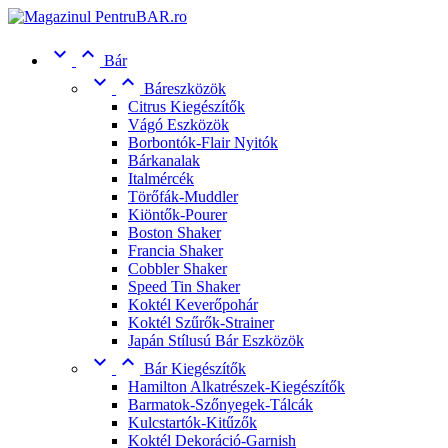


Bár


Báreszközök
Citrus Kiegészítők
Vágó Eszközök
Borbontók-Flair Nyitók
Bárkanalak
Italmércék
Törőfák-Muddler
Kiöntők-Pourer
Boston Shaker
Francia Shaker
Cobbler Shaker
Speed Tin Shaker
Koktél Keverőpohár
Koktél Szűrők-Strainer
Japán Stílusú Bár Eszközök


Bár Kiegészítők
Hamilton Alkatrészek-Kiegészítők
Barmatok-Szőnyegek-Tálcák
Kulcstartók-Kitűzők
Koktél Dekoráció-Garnish