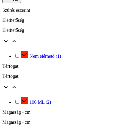
Szűrés eszerint
Elérhetőség
Elérhetőség



Nem elérhető
(1)
Térfogat:
Térfogat:



100 ML
(2)
Magasság - cm:
Magasság - cm: