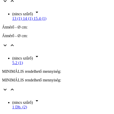



(nincs szűrő)
13 (1)
14 (1)
15.4 (1)
Átmérő - Ø cm:
Átmérő - Ø cm:



(nincs szűrő)
5.2 (1)
MINIMÁLIS rendelhető mennyiség:
MINIMÁLIS rendelhető mennyiség:



(nincs szűrő)
1 Db. (2)