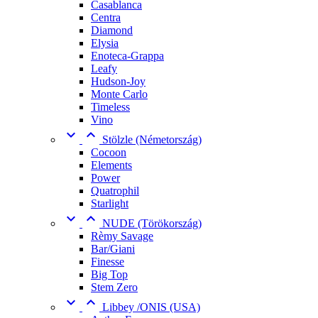
Casablanca
Centra
Diamond
Elysia
Enoteca-Grappa
Leafy
Hudson-Joy
Monte Carlo
Timeless
Vino


Stölzle (Németország)
Cocoon
Elements
Power
Quatrophil
Starlight


NUDE (Törökország)
Rèmy Savage
Bar/Giani
Finesse
Big Top
Stem Zero


Libbey /ONIS (USA)