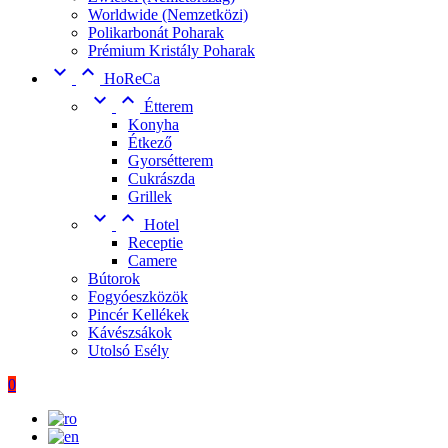
Worldwide (Nemzetközi)
Polikarbonát Poharak
Prémium Kristály Poharak


HoReCa


Étterem
Konyha
Étkező
Gyorsétterem
Cukrászda
Grillek


Hotel
Receptie
Camere
Bútorok
Fogyóeszközök
Pincér Kellékek
Kávészsákok
Utolsó Esély
0