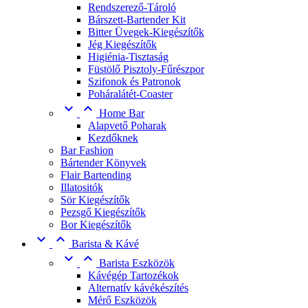
Rendszerező-Tároló
Bárszett-Bartender Kit
Bitter Üvegek-Kiegészítők
Jég Kiegészítők
Higiénia-Tisztaság
Füstölő Pisztoly-Fűrészpor
Szifonok és Patronok
Poháralátét-Coaster


Home Bar
Alapvető Poharak
Kezdőknek
Bar Fashion
Bártender Könyvek
Flair Bartending
Illatositók
Sör Kiegészítők
Pezsgő Kiegészítők
Bor Kiegészítők


Barista & Kávé


Barista Eszközök
Kávégép Tartozékok
Alternatív kávékészítés
Mérő Eszközök