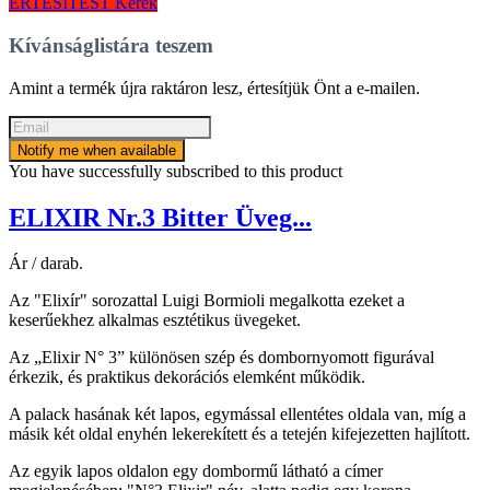
ÉRTESÍTÉST Kérek
Kívánságlistára teszem
Amint a termék újra raktáron lesz, értesítjük Önt a e-mailen.
Notify me when available
You have successfully subscribed to this product
ELIXIR Nr.3 Bitter Üveg...
Ár / darab.
Az "Elixír" sorozattal Luigi Bormioli megalkotta ezeket a
keserűekhez alkalmas esztétikus üvegeket.
Az „Elixir N° 3” különösen szép és dombornyomott figurával
érkezik, és praktikus dekorációs elemként működik.
A palack hasának két lapos, egymással ellentétes oldala van, míg a
másik két oldal enyhén lekerekített és a tetején kifejezetten hajlított.
Az egyik lapos oldalon egy dombormű látható a címer