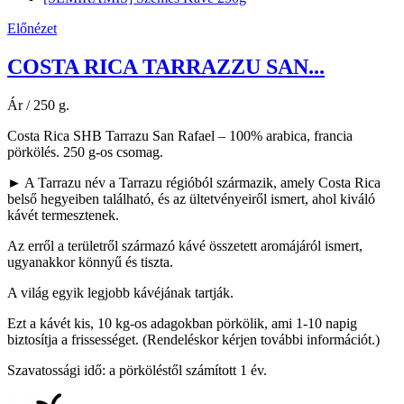
Előnézet
COSTA RICA TARRAZZU SAN...
Ár / 250 g.
Costa Rica SHB Tarrazu San Rafael – 100% arabica, francia
pörkölés. 250 g-os csomag.
► A Tarrazu név a Tarrazu régióból származik, amely Costa Rica
belső hegyeiben található, és az ültetvényeiről ismert, ahol kiváló
kávét termesztenek.
Az erről a területről származó kávé összetett aromájáról ismert,
ugyanakkor könnyű és tiszta.
A világ egyik legjobb kávéjának tartják.
Ezt a kávét kis, 10 kg-os adagokban pörkölik, ami 1-10 napig
biztosítja a frissességet. (Rendeléskor kérjen további információt.)
Szavatossági idő: a pörköléstől számított 1 év.