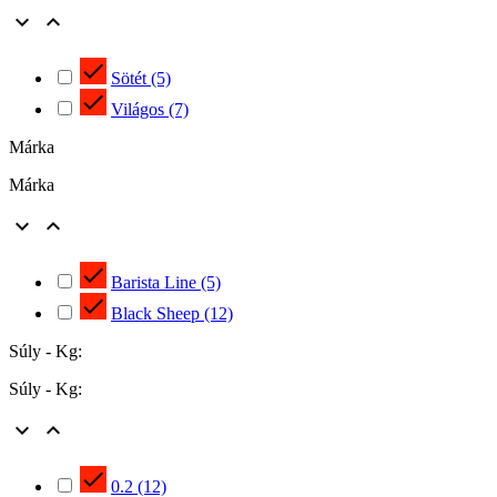



Sötét
(5)

Világos
(7)
Márka
Márka



Barista Line
(5)

Black Sheep
(12)
Súly - Kg:
Súly - Kg:



0.2
(12)