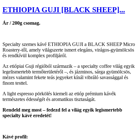
ETHIOPIA GUJI [BLACK SHEEP]...
Ár / 200g csomag.
Specialty szemes kávé ETHIOPIA GUJI a BLACK SHEEP Micro
Roastery-től, amely világszerte ismert elegáns, virágos-gyümölcsös
és rendkívül komplex profiljáról.
Az etiópiai Guji régióból származik – a specialty coffee világ egyik
legelismertebb termőterületéről –, és jázminos, sárga gyümölcsös,
mézes valamint fekete teás jegyeket kínál vibráló savassággal és
finom testtel.
A light espresso pörkölés kiemeli az etióp prémium kávék
természetes édességét és aromatikus tisztaságát.
Rendeld meg most – fedezd fel a világ egyik legismertebb
specialty kávé eredetét!
Kávé profil: