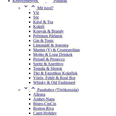
Kedvezmények
Poharak


Mit iszol?
Víz
Sör
Kávé & Tea
Koktél
Konyak & Brandy
Prémium Párlatok
Gin & Tonic
Limonádé & Jegestea
Martini (Y) & Cosmopolitan
Mojito & Long Drinkek
Pezsgő & Prosecco
Spritz & Aperitivo
Tequila & Shotok
Tiki & Egzotikus Koktélok
Vörös, Fehér & Rosé Bor
Whisky & Old Fashioned


Pasabahce (Törökország)
Allegra
Amber-Napa
Bistro-CinCin
Boston-Riva
Capri-Holiday