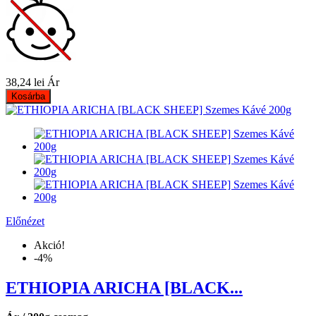
38,24 lei
Ár
Kosárba
Előnézet
Akció!
-4%
ETHIOPIA ARICHA [BLACK...