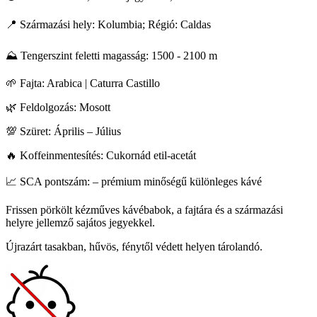
📍 Származási hely: Kolumbia; Régió: Caldas
⛰️ Tengerszint feletti magasság: 1500 - 2100 m
🌱 Fajta: Arabica | Caturra Castillo
🌿 Feldolgozás: Mosott
💯 Szüret: Április – Július
🔥 Koffeinmentesítés: Cukornád etil-acetát
📈 SCA pontszám: – prémium minőségű különleges kávé
Frissen pörkölt kézműves kávébabok, a fajtára és a származási
helyre jellemző sajátos jegyekkel.
Újrazárt tasakban, hűvös, fénytől védett helyen tárolandó.