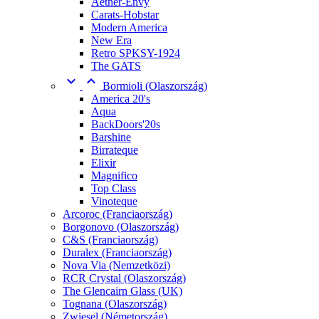
Aether-Envy
Carats-Hobstar
Modern America
New Era
Retro SPKSY-1924
The GATS


Bormioli (Olaszország)
America 20's
Aqua
BackDoors'20s
Barshine
Birrateque
Elixir
Magnifico
Top Class
Vinoteque
Arcoroc (Franciaország)
Borgonovo (Olaszország)
C&S (Franciaország)
Duralex (Franciaország)
Nova Via (Nemzetközi)
RCR Crystal (Olaszország)
The Glencairn Glass (UK)
Tognana (Olaszország)
Zwiesel (Németország)