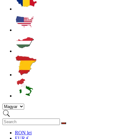
RON lei
EUR €