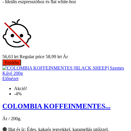
- Ideális eszpresszóhoz és flat white-hoz
56,63 lei
Regular price
58,99 lei
Ár
Kosárba
Előnézet
Akció!
-4%
COLOMBIA KOFFEINMENTES...
Ár / 200g.
🟤 Illat és íz: Édes, kakaós jegyekkel, karamellás utóízzel.