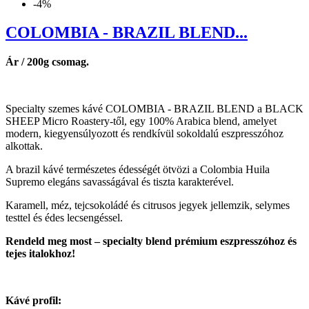
-4%
COLOMBIA - BRAZIL BLEND...
Ár / 200g csomag.
Specialty szemes kávé COLOMBIA - BRAZIL BLEND a BLACK
SHEEP Micro Roastery-től, egy 100% Arabica blend, amelyet
modern, kiegyensúlyozott és rendkívül sokoldalú eszpresszóhoz
alkottak.
A brazil kávé természetes édességét ötvözi a Colombia Huila
Supremo elegáns savasságával és tiszta karakterével.
Karamell, méz, tejcsokoládé és citrusos jegyek jellemzik, selymes
testtel és édes lecsengéssel.
Rendeld meg most – specialty blend prémium eszpresszóhoz és
tejes italokhoz!
Kávé profil: