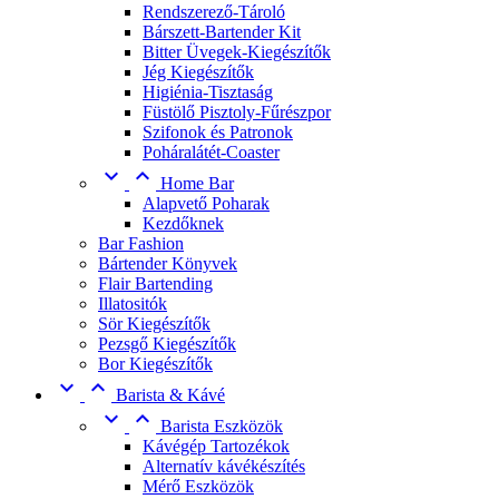
Rendszerező-Tároló
Bárszett-Bartender Kit
Bitter Üvegek-Kiegészítők
Jég Kiegészítők
Higiénia-Tisztaság
Füstölő Pisztoly-Fűrészpor
Szifonok és Patronok
Poháralátét-Coaster


Home Bar
Alapvető Poharak
Kezdőknek
Bar Fashion
Bártender Könyvek
Flair Bartending
Illatositók
Sör Kiegészítők
Pezsgő Kiegészítők
Bor Kiegészítők


Barista & Kávé


Barista Eszközök
Kávégép Tartozékok
Alternatív kávékészítés
Mérő Eszközök