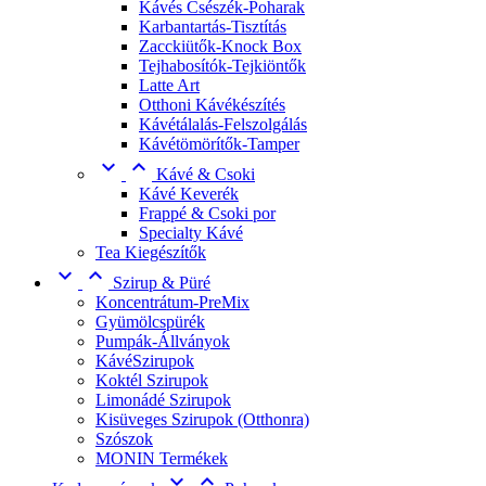
Kávés Csészék-Poharak
Karbantartás-Tisztítás
Zacckiütők-Knock Box
Tejhabosítók-Tejkiöntők
Latte Art
Otthoni Kávékészítés
Kávétálalás-Felszolgálás
Kávétömörítők-Tamper


Kávé & Csoki
Kávé Keverék
Frappé & Csoki por
Specialty Kávé
Tea Kiegészítők


Szirup & Püré
Koncentrátum-PreMix
Gyümölcspürék
Pumpák-Állványok
KávéSzirupok
Koktél Szirupok
Limonádé Szirupok
Kisüveges Szirupok (Otthonra)
Szószok
MONIN Termékek

