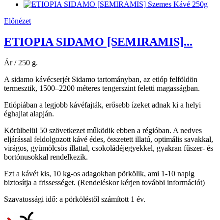
Előnézet
ETIOPIA SIDAMO [SEMIRAMIS]...
Ár / 250 g.
A sidamo kávécserjét Sidamo tartományban, az etióp felföldön
termesztik, 1500–2200 méteres tengerszint feletti magasságban.
Etiópiában a legjobb kávéfajták, erősebb ízeket adnak ki a helyi
éghajlat alapján.
Körülbelül 50 szövetkezet működik ebben a régióban. A nedves
eljárással feldolgozott kávé édes, összetett illatú, optimális savakkal,
virágos, gyümölcsös illattal, csokoládéjegyekkel, gyakran fűszer- és
bortónusokkal rendelkezik.
Ezt a kávét kis, 10 kg-os adagokban pörkölik, ami 1-10 napig
biztosítja a frissességet. (Rendeléskor kérjen további információt)
Szavatossági idő: a pörköléstől számított 1 év.