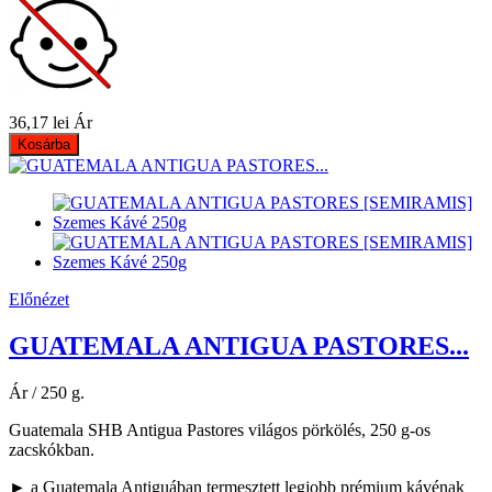
36,17 lei
Ár
Kosárba
Előnézet
GUATEMALA ANTIGUA PASTORES...
Ár / 250 g.
Guatemala SHB Antigua Pastores világos pörkölés, 250 g-os
zacskókban.
► a Guatemala Antiguában termesztett legjobb prémium kávénak