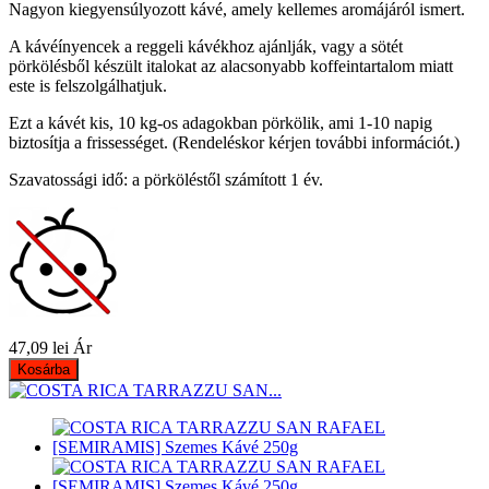
Nagyon kiegyensúlyozott kávé, amely kellemes aromájáról ismert.
A kávéínyencek a reggeli kávékhoz ajánlják, vagy a sötét
pörkölésből készült italokat az alacsonyabb koffeintartalom miatt
este is felszolgálhatjuk.
Ezt a kávét kis, 10 kg-os adagokban pörkölik, ami 1-10 napig
biztosítja a frissességet. (Rendeléskor kérjen további információt.)
Szavatossági idő: a pörköléstől számított 1 év.
47,09 lei
Ár
Kosárba