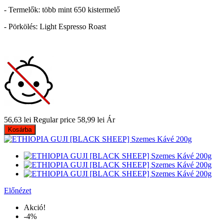
- Termelők: több mint 650 kistermelő
- Pörkölés: Light Espresso Roast
56,63 lei
Regular price
58,99 lei
Ár
Kosárba
Előnézet
Akció!
-4%