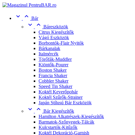


Bár


Báreszközök
Citrus Kiegészítők
Vágó Eszközök
Borbontók-Flair Nyitók
Bárkanalak
Italmércék
Törőfák-Muddler
Kiöntők-Pourer
Boston Shaker
Francia Shaker
Cobbler Shaker
Speed Tin Shaker
Koktél Keverőpohár
Koktél Szűrők-Strainer
Japán Stílusú Bár Eszközök


Bár Kiegészítők
Hamilton Alkatrészek-Kiegészítők
Barmatok-Szőnyegek-Tálcák
Kulcstartók-Kitűzők
Koktél Dekoráció-Garnish