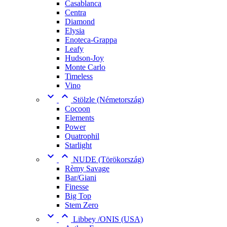
Casablanca
Centra
Diamond
Elysia
Enoteca-Grappa
Leafy
Hudson-Joy
Monte Carlo
Timeless
Vino


Stölzle (Németország)
Cocoon
Elements
Power
Quatrophil
Starlight


NUDE (Törökország)
Rèmy Savage
Bar/Giani
Finesse
Big Top
Stem Zero


Libbey /ONIS (USA)