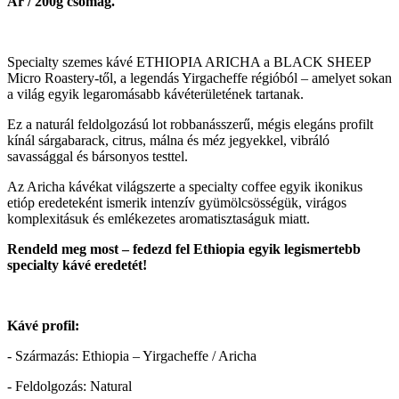
Ár / 200g csomag.
Specialty szemes kávé ETHIOPIA ARICHA a BLACK SHEEP
Micro Roastery-től, a legendás Yirgacheffe régióból – amelyet sokan
a világ egyik legaromásabb kávéterületének tartanak.
Ez a naturál feldolgozású lot robbanásszerű, mégis elegáns profilt
kínál sárgabarack, citrus, málna és méz jegyekkel, vibráló
savassággal és bársonyos testtel.
Az Aricha kávékat világszerte a specialty coffee egyik ikonikus
etióp eredeteként ismerik intenzív gyümölcsösségük, virágos
komplexitásuk és emlékezetes aromatisztaságuk miatt.
Rendeld meg most – fedezd fel Ethiopia egyik legismertebb
specialty kávé eredetét!
Kávé profil:
- Származás: Ethiopia – Yirgacheffe / Aricha
- Feldolgozás: Natural