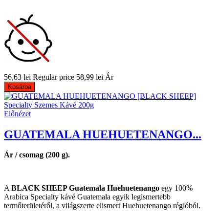
56,63 lei
Regular price
58,99 lei
Ár
Kosárba
Előnézet
GUATEMALA HUEHUETENANGO...
Ár / csomag (200 g).
A
BLACK SHEEP Guatemala Huehuetenango
egy 100%
Arabica Specialty kávé Guatemala egyik legismertebb
termőterületéről, a világszerte elismert Huehuetenango régióból.