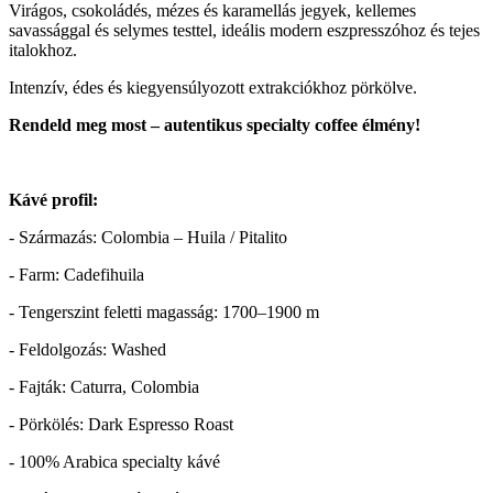
Virágos, csokoládés, mézes és karamellás jegyek, kellemes
savassággal és selymes testtel, ideális modern eszpresszóhoz és tejes
italokhoz.
Intenzív, édes és kiegyensúlyozott extrakciókhoz pörkölve.
Rendeld meg most – autentikus specialty coffee élmény!
Kávé profil:
- Származás: Colombia – Huila / Pitalito
- Farm: Cadefihuila
- Tengerszint feletti magasság: 1700–1900 m
- Feldolgozás: Washed
- Fajták: Caturra, Colombia
- Pörkölés: Dark Espresso Roast
- 100% Arabica specialty kávé