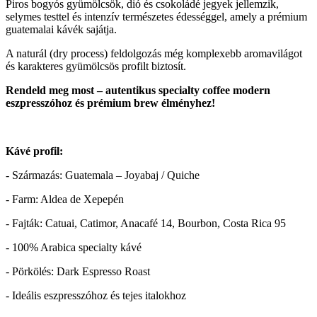
Piros bogyós gyümölcsök, dió és csokoládé jegyek jellemzik,
selymes testtel és intenzív természetes édességgel, amely a prémium
guatemalai kávék sajátja.
A naturál (dry process) feldolgozás még komplexebb aromavilágot
és karakteres gyümölcsös profilt biztosít.
Rendeld meg most – autentikus specialty coffee modern
eszpresszóhoz és prémium brew élményhez!
Kávé profil:
- Származás: Guatemala – Joyabaj / Quiche
- Farm: Aldea de Xepepén
- Fajták: Catuai, Catimor, Anacafé 14, Bourbon, Costa Rica 95
- 100% Arabica specialty kávé
- Pörkölés: Dark Espresso Roast
- Ideális eszpresszóhoz és tejes italokhoz