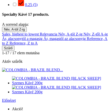

0.25
(5)
Specialty Kávé
17 products.
A sorrend alapja:
Név, A-tól Z-ig
Sales, highest to lowest
Relevancia
Név, A-tól Z-ig
Név, Z-től A-ig
Ár, alacsonytól a magasig
Ár, magastól az alacsonyig
Reference, A
to Z
Reference, Z to A
Szűrő
1-17 / 17 elem mutatása
Aktív szűrők
Előnézet
Akció!