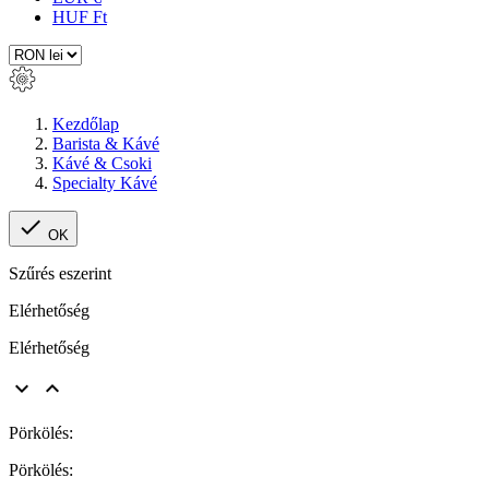
HUF Ft
Kezdőlap
Barista & Kávé
Kávé & Csoki
Specialty Kávé

OK
Szűrés eszerint
Elérhetőség
Elérhetőség


Pörkölés:
Pörkölés: