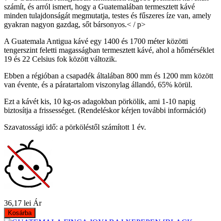
számít, és arról ismert, hogy a Guatemalában termesztett kávé
minden tulajdonságát megmutatja, testes és fűszeres íze van, amely
gyakran nagyon gazdag, sőt bársonyos.< / p>
A Guatemala Antigua kávé egy 1400 és 1700 méter közötti
tengerszint feletti magasságban termesztett kávé, ahol a hőmérséklet
19 és 22 Celsius fok között változik.
Ebben a régióban a csapadék általában 800 mm és 1200 mm között
van évente, és a páratartalom viszonylag állandó, 65% körül.
Ezt a kávét kis, 10 kg-os adagokban pörkölik, ami 1-10 napig
biztosítja a frissességet. (Rendeléskor kérjen további információt)
Szavatossági idő: a pörköléstől számított 1 év.
36,17 lei
Ár
Kosárba