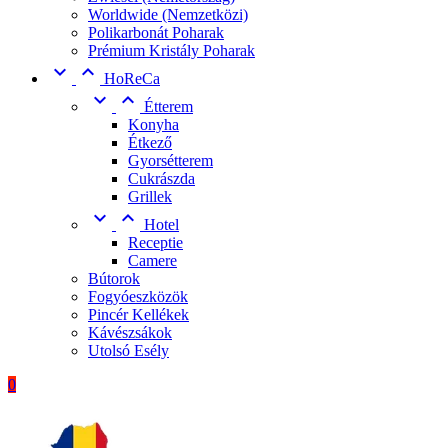
Worldwide (Nemzetközi)
Polikarbonát Poharak
Prémium Kristály Poharak


HoReCa


Étterem
Konyha
Étkező
Gyorsétterem
Cukrászda
Grillek


Hotel
Receptie
Camere
Bútorok
Fogyóeszközök
Pincér Kellékek
Kávészsákok
Utolsó Esély
0