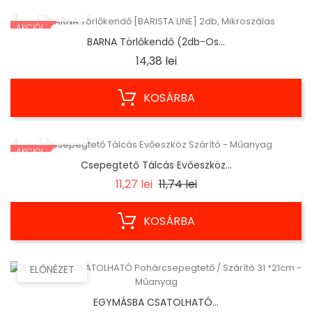
ELŐNÉZET
AKCIÓ!
BARNA Törlőkendő (2db-Os...
Ár
14,38 lei
KOSÁRBA
ELŐNÉZET
AKCIÓ!
Csepegtető Tálcás Evőeszköz...
Regular
Ár
11,27 lei
11,74 lei
price
KOSÁRBA
ELŐNÉZET
EGYMÁSBA CSATOLHATÓ...