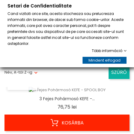
Setari de Confidentialitate
0
Cand vizitati orice site, acesta stocheaza sau prelucreaza
informatii din browser, de obicei sub forma cookie-urilor. Aceste
informatii, care pot avea caracter personal, pot fi despre
preferintele dvs sau dispozitivul de pe care accesati site-ul sunt
in general folosite astfel incat site-ul sa functioneze conform
asteptarilor.
Több információ
1-15 / 15 elem mutatása
Mindent elfogad
SZŰRŐ
Név, A-tól Z-ig
ELŐNÉZET
3 Fejes Pohármosó KEFE -...
Ár
76,75 lei
KOSÁRBA