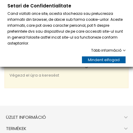
Setari de Confidentialitate
0
Cand vizitati orice site, acesta stocheaza sau prelucreaza
informatii din browser, de obicei sub forma cookie-urilor. Aceste
informatii, care pot avea caracter personal, pot fi despre
preferintele dvs sau dispozitivul de pe care accesati site-ul sunt
in general folosite astfel incat site-ul sa functioneze conform
asteptarilor.
Több információ
Mindent elfogad
Elnézést kérünk a kellemetlenségért!
Végezd el újra a keresést

ÜZLET INFORMÁCIÓ

TERMÉKEK