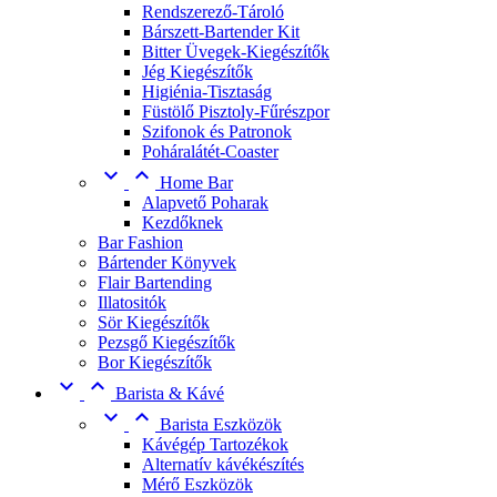
Rendszerező-Tároló
Bárszett-Bartender Kit
Bitter Üvegek-Kiegészítők
Jég Kiegészítők
Higiénia-Tisztaság
Füstölő Pisztoly-Fűrészpor
Szifonok és Patronok
Poháralátét-Coaster


Home Bar
Alapvető Poharak
Kezdőknek
Bar Fashion
Bártender Könyvek
Flair Bartending
Illatositók
Sör Kiegészítők
Pezsgő Kiegészítők
Bor Kiegészítők


Barista & Kávé


Barista Eszközök
Kávégép Tartozékok
Alternatív kávékészítés
Mérő Eszközök