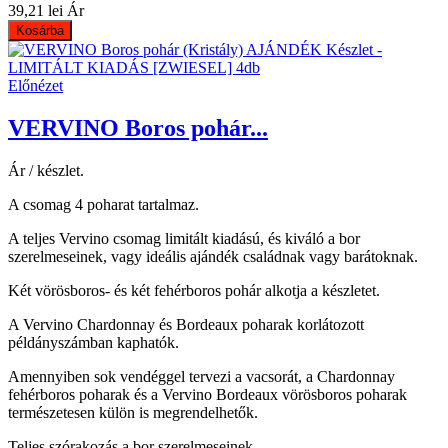
39,21 lei
Ár
Kosárba
Előnézet
VERVINO Boros pohár...
Ár / készlet.
A csomag 4 poharat tartalmaz.
A teljes Vervino csomag limitált kiadású, és kiváló a bor
szerelmeseinek, vagy ideális ajándék családnak vagy barátoknak.
Két vörösboros- és két fehérboros pohár alkotja a készletet.
A Vervino Chardonnay és Bordeaux poharak korlátozott
példányszámban kaphatók.
Amennyiben sok vendéggel tervezi a vacsorát, a Chardonnay
fehérboros poharak és a Vervino Bordeaux vörösboros poharak
természetesen külön is megrendelhetők.
Teljes szórakozás a bor szerelmeseinek.