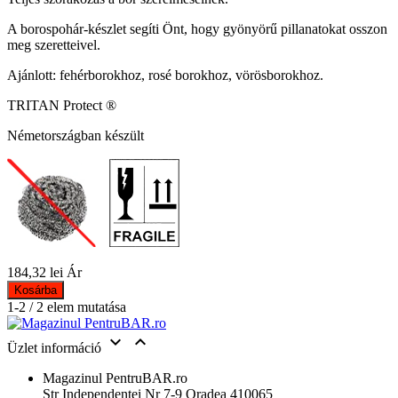
A borospohár-készlet segíti Önt, hogy gyönyörű pillanatokat osszon
meg szeretteivel.
Ajánlott: fehérborokhoz, rosé borokhoz, vörösborokhoz.
TRITAN Protect ®
Németországban készült
184,32 lei
Ár
Kosárba
1-2 / 2 elem mutatása


Üzlet információ
Magazinul PentruBAR.ro
Str Independentei Nr 7-9 Oradea 410065