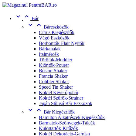


Bár


Báreszközök
Citrus Kiegészítők
Vágó Eszközök
Borbontók-Flair Nyitók
Bárkanalak
Italmércék
Törőfák-Muddler
Kiöntők-Pourer
Boston Shaker
Francia Shaker
Cobbler Shaker
Speed Tin Shaker
Koktél Keverőpohár
Koktél Szűrők-Strainer
Japán Stílusú Bár Eszközök


Bár Kiegészítők
Hamilton Alkatrészek-Kiegészítők
Barmatok-Szőnyegek-Tálcák
Kulcstartók-Kitűzők
Koktél Dekoráció-Garnish