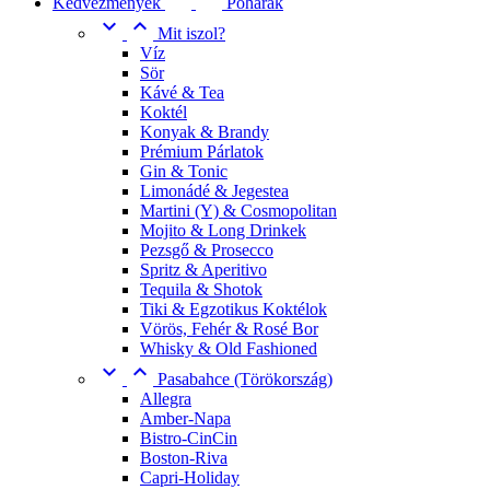
Kedvezmények
Poharak


Mit iszol?
Víz
Sör
Kávé & Tea
Koktél
Konyak & Brandy
Prémium Párlatok
Gin & Tonic
Limonádé & Jegestea
Martini (Y) & Cosmopolitan
Mojito & Long Drinkek
Pezsgő & Prosecco
Spritz & Aperitivo
Tequila & Shotok
Tiki & Egzotikus Koktélok
Vörös, Fehér & Rosé Bor
Whisky & Old Fashioned


Pasabahce (Törökország)
Allegra
Amber-Napa
Bistro-CinCin
Boston-Riva
Capri-Holiday