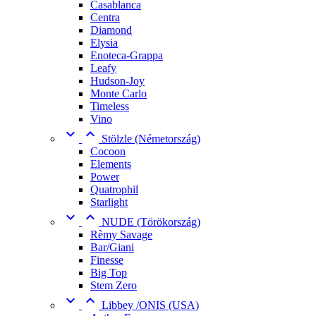
Casablanca
Centra
Diamond
Elysia
Enoteca-Grappa
Leafy
Hudson-Joy
Monte Carlo
Timeless
Vino


Stölzle (Németország)
Cocoon
Elements
Power
Quatrophil
Starlight


NUDE (Törökország)
Rèmy Savage
Bar/Giani
Finesse
Big Top
Stem Zero


Libbey /ONIS (USA)