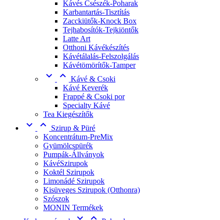
Kávés Csészék-Poharak
Karbantartás-Tisztítás
Zacckiütők-Knock Box
Tejhabosítók-Tejkiöntők
Latte Art
Otthoni Kávékészítés
Kávétálalás-Felszolgálás
Kávétömörítők-Tamper


Kávé & Csoki
Kávé Keverék
Frappé & Csoki por
Specialty Kávé
Tea Kiegészítők


Szirup & Püré
Koncentrátum-PreMix
Gyümölcspürék
Pumpák-Állványok
KávéSzirupok
Koktél Szirupok
Limonádé Szirupok
Kisüveges Szirupok (Otthonra)
Szószok
MONIN Termékek

