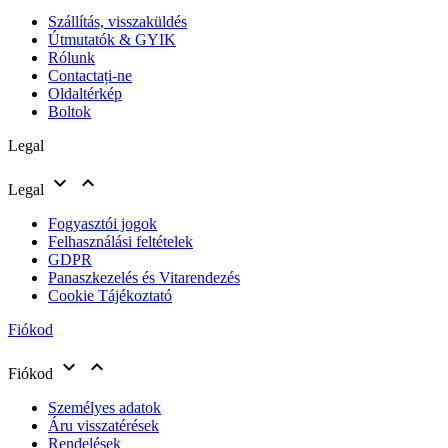
Szállítás, visszaküldés
Útmutatók & GYIK
Rólunk
Contactați-ne
Oldaltérkép
Boltok
Legal


Legal
Fogyasztói jogok
Felhasználási feltételek
GDPR
Panaszkezelés és Vitarendezés
Cookie Tájékoztató
Fiókod


Fiókod
Személyes adatok
Áru visszatérések
Rendelések