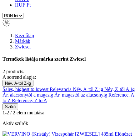
HUF Ft
Kezdőlap
Márkák
Zwiesel
Termékek listája márka szerint Zwiesel
2 products.
A sorrend alapja:
Név, A-tól Z-ig
Sales, highest to lowest
Relevancia
Név, A-tól Z-ig
Név, Z-től A-ig
Ár, alacsonytól a magasig
Ár, magastól az alacsonyig
Reference, A
to Z
Reference, Z to A
Szűrő
1-2 / 2 elem mutatása
Aktív szűrők
Előnézet