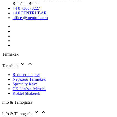
Románia Bihor
+4 0 736878227
+4 0 PENTRUBAR
office @ pentrubar.ro
Termékek


Termékek
Reduceri de preț
Népszerű Termékek
Specialty Kávé
CE Jelzéses Mércék
Koktél Shakerek
Infó & Támogatás


Infó & Támogatás