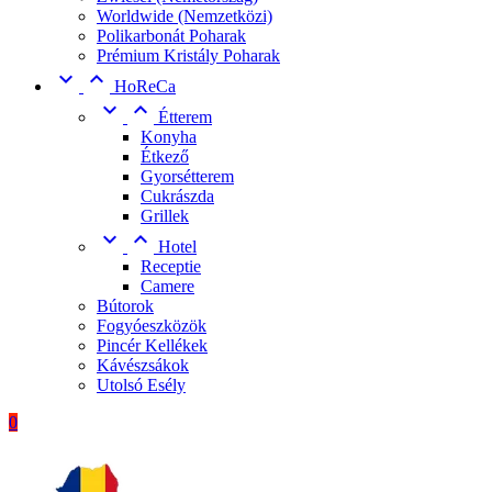
Worldwide (Nemzetközi)
Polikarbonát Poharak
Prémium Kristály Poharak


HoReCa


Étterem
Konyha
Étkező
Gyorsétterem
Cukrászda
Grillek


Hotel
Receptie
Camere
Bútorok
Fogyóeszközök
Pincér Kellékek
Kávészsákok
Utolsó Esély
0