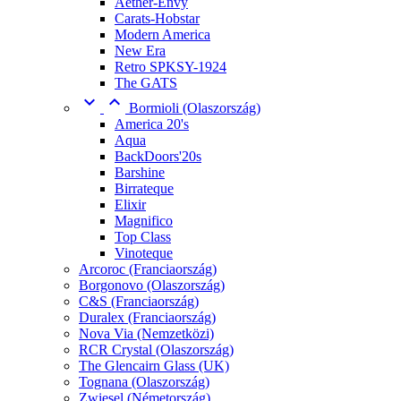
Aether-Envy
Carats-Hobstar
Modern America
New Era
Retro SPKSY-1924
The GATS


Bormioli (Olaszország)
America 20's
Aqua
BackDoors'20s
Barshine
Birrateque
Elixir
Magnifico
Top Class
Vinoteque
Arcoroc (Franciaország)
Borgonovo (Olaszország)
C&S (Franciaország)
Duralex (Franciaország)
Nova Via (Nemzetközi)
RCR Crystal (Olaszország)
The Glencairn Glass (UK)
Tognana (Olaszország)
Zwiesel (Németország)