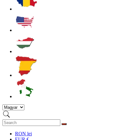
RON lei
EUR €