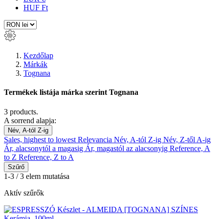
HUF Ft
Kezdőlap
Márkák
Tognana
Termékek listája márka szerint Tognana
3 products.
A sorrend alapja:
Név, A-tól Z-ig
Sales, highest to lowest
Relevancia
Név, A-tól Z-ig
Név, Z-től A-ig
Ár, alacsonytól a magasig
Ár, magastól az alacsonyig
Reference, A
to Z
Reference, Z to A
Szűrő
1-3 / 3 elem mutatása
Aktív szűrők