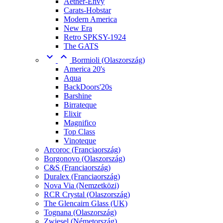
Aether-Envy
Carats-Hobstar
Modern America
New Era
Retro SPKSY-1924
The GATS


Bormioli (Olaszország)
America 20's
Aqua
BackDoors'20s
Barshine
Birrateque
Elixir
Magnifico
Top Class
Vinoteque
Arcoroc (Franciaország)
Borgonovo (Olaszország)
C&S (Franciaország)
Duralex (Franciaország)
Nova Via (Nemzetközi)
RCR Crystal (Olaszország)
The Glencairn Glass (UK)
Tognana (Olaszország)
Zwiesel (Németország)