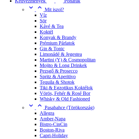
Kedvezmények
Poharak


Mit iszol?
Víz
Sör
Kávé & Tea
Koktél
Konyak & Brandy
Prémium Párlatok
Gin & Tonic
Limonádé & Jegestea
Martini (Y) & Cosmopolitan
Mojito & Long Drinkek
Pezsgő & Prosecco
Spritz & Aperitivo
Tequila & Shotok
Tiki & Egzotikus Koktélok
Vörös, Fehér & Rosé Bor
Whisky & Old Fashioned


Pasabahce (Törökország)
Allegra
Amber-Napa
Bistro-CinCin
Boston-Riva
Capri-Holiday