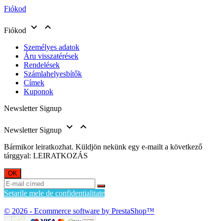
Fiókod


Fiókod
Személyes adatok
Áru visszatérések
Rendelések
Számlahelyesbítők
Címek
Kuponok
Newsletter Signup


Newsletter Signup
Bármikor leiratkozhat. Küldjön nekünk egy e-mailt a következő
tárggyal: LEIRATKOZÁS
Setarile mele de confidentialitate
© 2026 - Ecommerce software by PrestaShop™