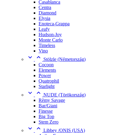
Casablanca
Centra
Diamond
Elysia
Enoteca-Grappa
Leafy
Hudson-Joy
Monte Carlo
Timeless
Vino


Stölzle (Németország)
Cocoon
Elements
Power
Quatrophil
Starlight


NUDE (Törökország)
Rèmy Savage
Bar/Giani
Finesse
Big Top
Stem Zero


Libbey /ONIS (USA)