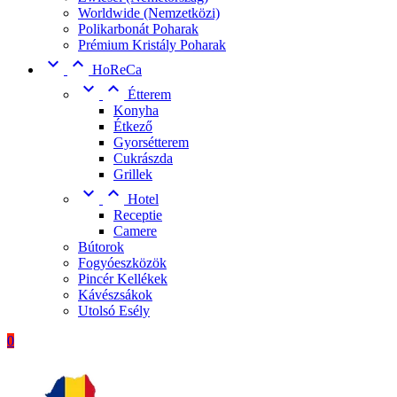
Worldwide (Nemzetközi)
Polikarbonát Poharak
Prémium Kristály Poharak


HoReCa


Étterem
Konyha
Étkező
Gyorsétterem
Cukrászda
Grillek


Hotel
Receptie
Camere
Bútorok
Fogyóeszközök
Pincér Kellékek
Kávészsákok
Utolsó Esély
0