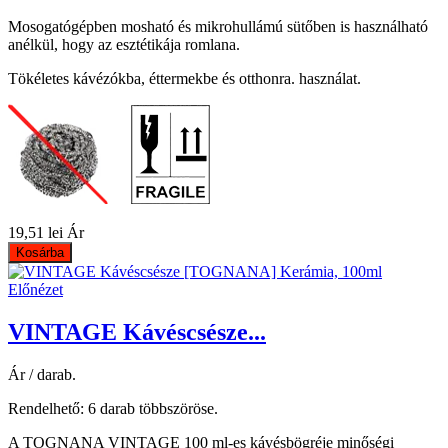
Mosogatógépben mosható és mikrohullámú sütőben is használható
anélkül, hogy az esztétikája romlana.
Tökéletes kávézókba, éttermekbe és otthonra. használat.
19,51 lei
Ár
Kosárba
Előnézet
VINTAGE Kávéscsésze...
Ár / darab.
Rendelhető: 6 darab többszöröse.
A TOGNANA VINTAGE 100 ml-es kávésbögréje minőségi