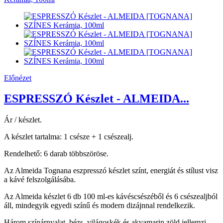
Előnézet
ESPRESSZÓ Készlet - ALMEIDA...
Ár / készlet.
A készlet tartalma: 1 csésze + 1 csészealj.
Rendelhető: 6 darab többszöröse.
Az Almeida Tognana eszpresszó készlet színt, energiát és stílust visz
a kávé felszolgálásába.
Az Almeida készlet 6 db 100 ml-es kávéscsészéből és 6 csészealjból
áll, mindegyik egyedi színű és modern dizájnnal rendelkezik.
Három színárnyalat, bézs, világoskék és akvamarin zöld jellemzi,