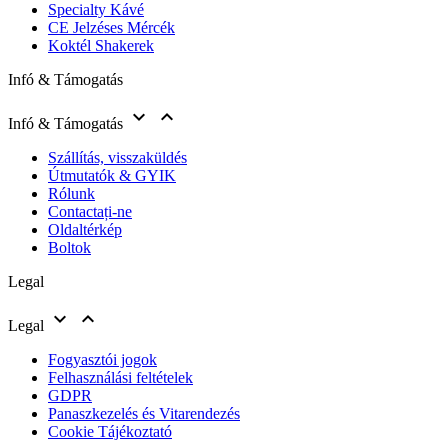
Specialty Kávé
CE Jelzéses Mércék
Koktél Shakerek
Infó & Támogatás


Infó & Támogatás
Szállítás, visszaküldés
Útmutatók & GYIK
Rólunk
Contactați-ne
Oldaltérkép
Boltok
Legal


Legal
Fogyasztói jogok
Felhasználási feltételek
GDPR
Panaszkezelés és Vitarendezés
Cookie Tájékoztató