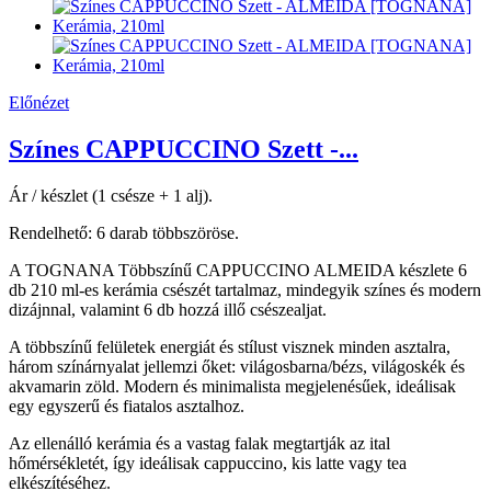
Előnézet
Színes CAPPUCCINO Szett -...
Ár / készlet (1 csésze + 1 alj).
Rendelhető: 6 darab többszöröse.
A TOGNANA Többszínű CAPPUCCINO ALMEIDA készlete 6
db 210 ml-es kerámia csészét tartalmaz, mindegyik színes és modern
dizájnnal, valamint 6 db hozzá illő csészealjat.
A többszínű felületek energiát és stílust visznek minden asztalra,
három színárnyalat jellemzi őket: világosbarna/bézs, világoskék és
akvamarin zöld. Modern és minimalista megjelenésűek, ideálisak
egy egyszerű és fiatalos asztalhoz.
Az ellenálló kerámia és a vastag falak megtartják az ital
hőmérsékletét, így ideálisak cappuccino, kis latte vagy tea
elkészítéséhez.