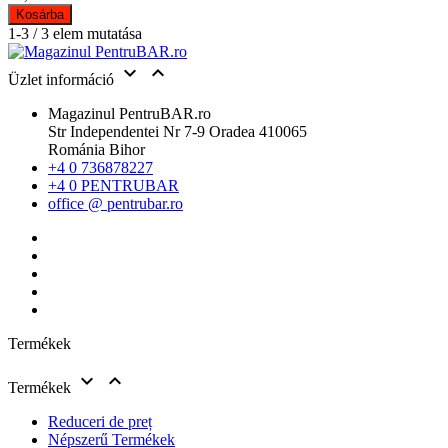
Kosárba
1-3 / 3 elem mutatása


Üzlet információ
Magazinul PentruBAR.ro
Str Independentei Nr 7-9 Oradea 410065
Románia Bihor
+4 0 736878227
+4 0 PENTRUBAR
office @ pentrubar.ro
Termékek


Termékek
Reduceri de preț
Népszerű Termékek