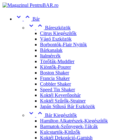


Bár


Báreszközök
Citrus Kiegészítők
Vágó Eszközök
Borbontók-Flair Nyitók
Bárkanalak
Italmércék
Törőfák-Muddler
Kiöntők-Pourer
Boston Shaker
Francia Shaker
Cobbler Shaker
Speed Tin Shaker
Koktél Keverőpohár
Koktél Szűrők-Strainer
Japán Stílusú Bár Eszközök


Bár Kiegészítők
Hamilton Alkatrészek-Kiegészítők
Barmatok-Szőnyegek-Tálcák
Kulcstartók-Kitűzők
Koktél Dekoráció-Garnish