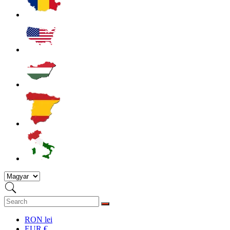
RON lei
EUR €