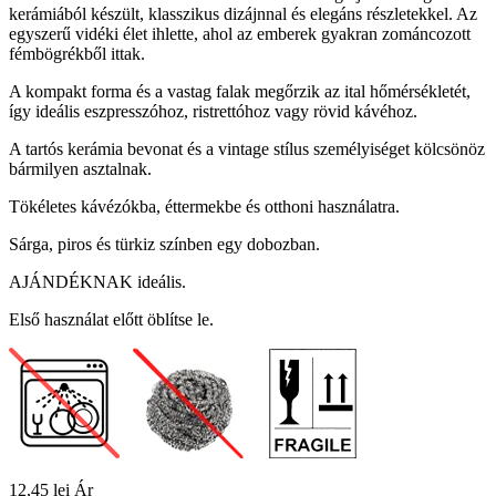
kerámiából készült, klasszikus dizájnnal és elegáns részletekkel. Az
egyszerű vidéki élet ihlette, ahol az emberek gyakran zománcozott
fémbögrékből ittak.
A kompakt forma és a vastag falak megőrzik az ital hőmérsékletét,
így ideális eszpresszóhoz, ristrettóhoz vagy rövid kávéhoz.
A tartós kerámia bevonat és a vintage stílus személyiséget kölcsönöz
bármilyen asztalnak.
Tökéletes kávézókba, éttermekbe és otthoni használatra.
Sárga, piros és türkiz színben egy dobozban.
AJÁNDÉKNAK ideális.
Első használat előtt öblítse le.
12,45 lei
Ár