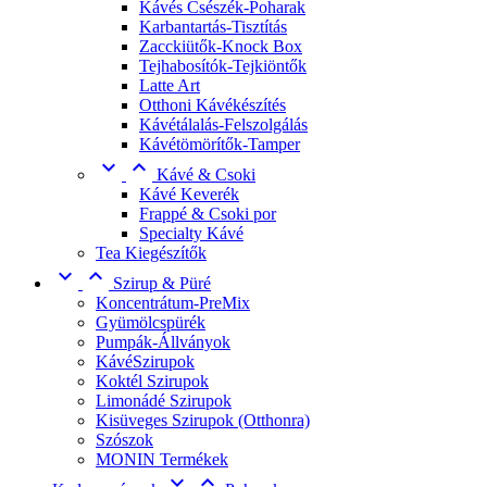
Kávés Csészék-Poharak
Karbantartás-Tisztítás
Zacckiütők-Knock Box
Tejhabosítók-Tejkiöntők
Latte Art
Otthoni Kávékészítés
Kávétálalás-Felszolgálás
Kávétömörítők-Tamper


Kávé & Csoki
Kávé Keverék
Frappé & Csoki por
Specialty Kávé
Tea Kiegészítők


Szirup & Püré
Koncentrátum-PreMix
Gyümölcspürék
Pumpák-Állványok
KávéSzirupok
Koktél Szirupok
Limonádé Szirupok
Kisüveges Szirupok (Otthonra)
Szószok
MONIN Termékek

