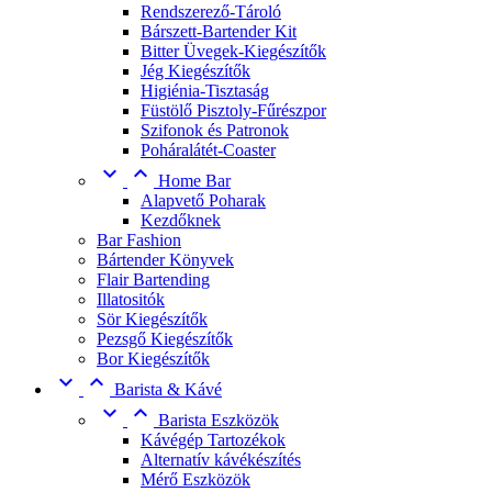
Rendszerező-Tároló
Bárszett-Bartender Kit
Bitter Üvegek-Kiegészítők
Jég Kiegészítők
Higiénia-Tisztaság
Füstölő Pisztoly-Fűrészpor
Szifonok és Patronok
Poháralátét-Coaster


Home Bar
Alapvető Poharak
Kezdőknek
Bar Fashion
Bártender Könyvek
Flair Bartending
Illatositók
Sör Kiegészítők
Pezsgő Kiegészítők
Bor Kiegészítők


Barista & Kávé


Barista Eszközök
Kávégép Tartozékok
Alternatív kávékészítés
Mérő Eszközök