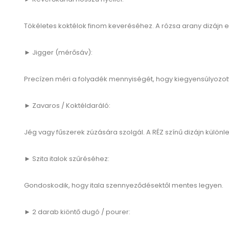
Tökéletes koktélok finom keveréséhez. A rózsa arany dizájn ext
► Jigger (mérősáv):
Precízen méri a folyadék mennyiségét, hogy kiegyensúlyozott 
► Zavaros / Koktéldaráló:
Jég vagy fűszerek zúzására szolgál. A RÉZ színű dizájn különle
► Szita italok szűréséhez:
Gondoskodik, hogy itala szennyeződésektől mentes legyen.
► 2 darab kiöntő dugó / pourer: