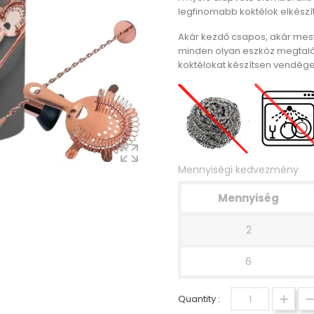
legfinomabb koktélok elkészít
Akár kezdő csapos, akár mest
minden olyan eszköz megtalá
koktélokat készítsen vendége
.
Mennyiségi kedvezmény
Mennyiség
2
6
Quantity :