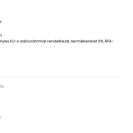
s
n
yes EU-s adószámmal rendelkezik, termékeinket 0% ÁFA-
ás.
n.