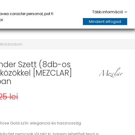
AK
HORECA
keyboard_arrow_down
keyboard_arrow_down
0
Több információ
avea caracter personal, pot fi
or.
Mindent elfogad
ndékdobozban
ender Szett (8db-os
zközökkel [MEZCLAR]
ban
5 lei
 Rose Gold szín: elegancia és hasznosság
 készlet nemcsak jól néz ki, hanem lehetővé teszi a