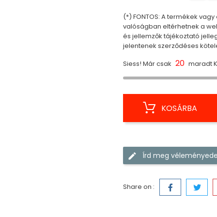
(*) FONTOS: A termékek vagy a
valóságban eltérhetnek a webo
és jellemzők tájékoztató jell
jelentenek szerződéses kötel
20
Siess! Már csak
maradt K
KOSÁRBA
Írd meg véleményede
Share on :