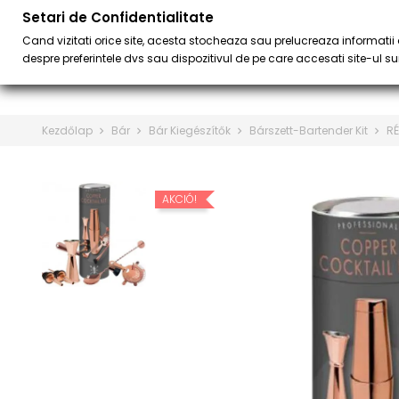
Setari de Confidentialitate
BÁR
BARISTA 
keyboard_arrow_down
Cand vizitati orice site, acesta stocheaza sau prelucreaza informatii d
despre preferintele dvs sau dispozitivul de pe care accesati site-ul sun
Kezdőlap
Bár
Bár Kiegészítők
Bárszett-Bartender Kit
RÉ
AKCIÓ!