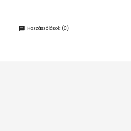
Hozzászólások (0)
Reduceri de 
Magazinul PentruBAR.ro
Str Independentei Nr 7-9 Oradea 410065
Népszerű
Románia Bihor
Termékek
+4 0 736878227
Specialty Ká
+4 0 PENTRUBAR
CE Jelzéses
Mércék