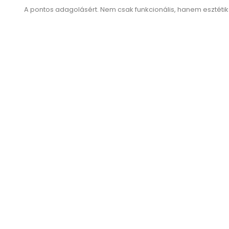
A pontos adagolásért. Nem csak funkcionális, hanem esztétika
AKCIÓ!
Ba
1 
Bartender Táska LIQUOR TOTE...