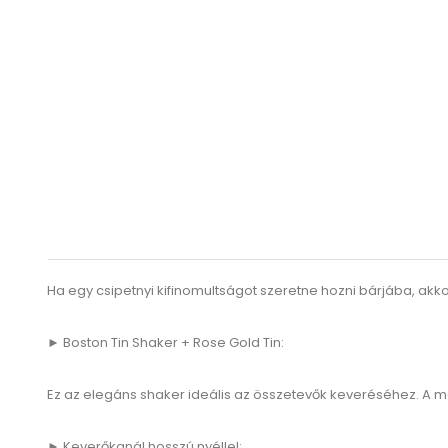
Ha egy csipetnyi kifinomultságot szeretne hozni bárjába, akkor
► Boston Tin Shaker + Rose Gold Tin:
Ez az elegáns shaker ideális az összetevők keveréséhez. A me
► Keverőkanál hosszú nyéllel: