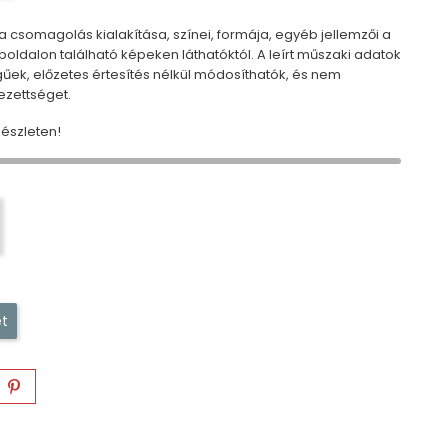
 csomagolás kialakítása, színei, formája, egyéb jellemzői a
ldalon található képeken láthatóktól. A leírt műszaki adatok
egűek, előzetes értesítés nélkül módosíthatók, és nem
ezettséget.
észleten!
t