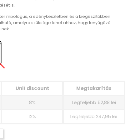
ését is.
er mixológus, a edénykészletben és a kiegészítőkben
lható, amelyre szüksége lehet ahhoz, hogy lenyűgöző
inek.
Unit discount
Megtakarítás
8%
Legfeljebb 52,88 lei
12%
Legfeljebb 237,95 lei