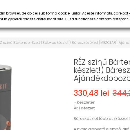
KEDVEZMÉNYEK
& KÁVÉ
SZIRUP & PÜRÉ
POHAR
keyboard_arrow_down
keyboard_arrow_down
in browser, de obicei sub forma cookie-urilor. Aceste informatii, care pot 
t in general folosite astfel incat site-ul sa functioneze conform asteptaril
Z színű Bártender Szett (8db-os készlet!) Báreszközökkel [MEZCLAR] Ajá
RÉZ színű Bárt
készlet!) Báres
Ajándékdoboz
330,48 lei
344,2
Készleten
Ár / készlet.
Bároskészlet több eszközzel,
A nyolc alapvető elemből álló