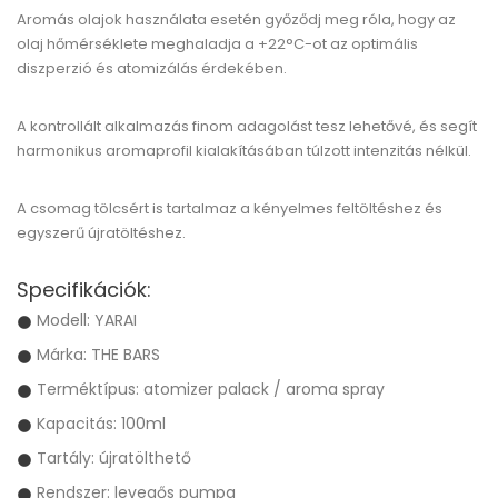
Aromás olajok használata esetén győződj meg róla, hogy az
olaj hőmérséklete meghaladja a +22°C-ot az optimális
diszperzió és atomizálás érdekében.
A kontrollált alkalmazás finom adagolást tesz lehetővé, és segít
harmonikus aromaprofil kialakításában túlzott intenzitás nélkül.
A csomag tölcsért is tartalmaz a kényelmes feltöltéshez és
egyszerű újratöltéshez.
Specifikációk:
Modell: YARAI
Márka: THE BARS
Terméktípus: atomizer palack / aroma spray
Kapacitás: 100ml
Tartály: újratölthető
Rendszer: levegős pumpa