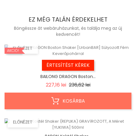
EZ MÉG TALÁN ÉRDEKELHET
Böngéssze át webáruházunkat, és találja meg az új
kedvencét!
ELŐNÉZET
AKCIÓ!
ÉRTESÍTÉST KÉREK
BAILONG DRAGON Boston...
Regular
Ár
227,16 lei
236,62 lei
price
KOSÁRBA
ELŐNÉZET