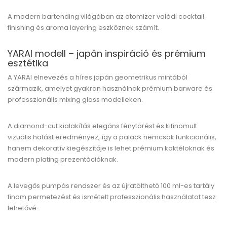
A modern bartending világában az atomizer valódi cocktail
finishing és aroma layering eszköznek számít.
YARAI modell – japán inspiráció és prémium
esztétika
A YARAI elnevezés a híres japán geometrikus mintából
származik, amelyet gyakran használnak prémium barware és
professzionális mixing glass modelleken.
A diamond-cut kialakítás elegáns fénytörést és kifinomult
vizuális hatást eredményez, így a palack nemcsak funkcionális,
hanem dekoratív kiegészítője is lehet prémium koktéloknak és
modern plating prezentációknak.
A levegős pumpás rendszer és az újratölthető 100 ml-es tartály
finom permetezést és ismételt professzionális használatot tesz
lehetővé.