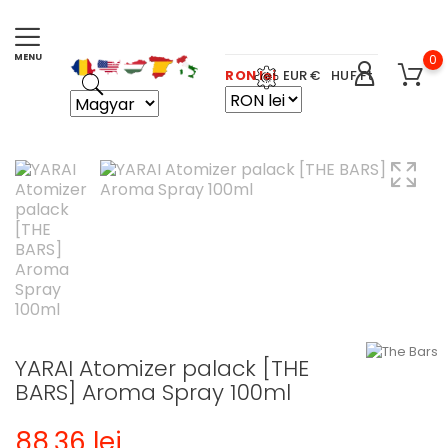
0
RON lei
EUR €
HUF Ft
YARAI Atomizer palack [THE
BARS] Aroma Spray 100ml
88,36 lei