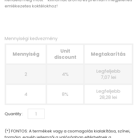
emlékezetes koktélokhoz!
Mennyiségi kedvezmény
Unit
Mennyiség
Megtakarítás
discount
Legfeljebb
2
4%
7,07 lei
Legfeljebb
4
8%
28,28 lei
Quantity :
(*) FONTOS: A termékek vagy a csomagolás kialakítása, színei,
formája, egyéb jellemzői a valóságban eltérhetnek a