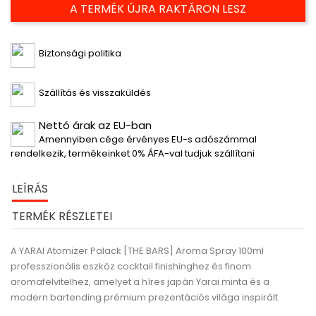
A TERMÉK ÚJRA RAKTÁRON LESZ
Biztonsági politika
Szállítás és visszaküldés
Nettó árak az EU-ban
Amennyiben cége érvényes EU-s adószámmal
rendelkezik, termékeinket 0% ÁFA-val tudjuk szállítani
LEÍRÁS
TERMÉK RÉSZLETEI
A YARAI Atomizer Palack [THE BARS] Aroma Spray 100ml
professzionális eszköz cocktail finishinghez és finom
aromafelvitelhez, amelyet a híres japán Yarai minta és a
modern bartending prémium prezentációs világa inspirált.