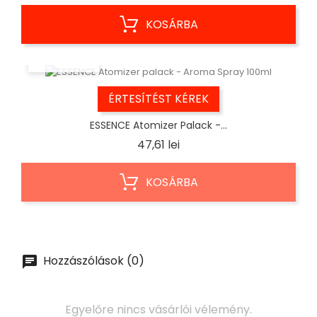
KOSÁRBA
ELŐNÉZET
ÉRTESÍTÉST KÉREK
ESSENCE Atomizer Palack -...
Ár
47,61 lei
KOSÁRBA
Hozzászólások (0)
Egyelőre nincs vásárlói vélemény.