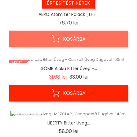
ÉRTESÍTÉST KÉREK
AERO Atomizer Palack [THE...
Ár
76,70 lei
KOSÁRBA
ELŐNÉZET
AKCIÓ!
GÖMB Alakú Bitter Üveg -...
Regular
Ár
31,68 lei
33,00 lei
price
KOSÁRBA
ELŐNÉZET
LIBERTY Bitter Üveg...
Ár
58,00 lei