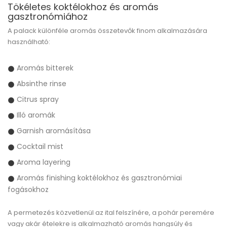
Tökéletes koktélokhoz és aromás
gasztronómiához
A palack különféle aromás összetevők finom alkalmazására
használható:
Aromás bitterek
Absinthe rinse
Citrus spray
Illó aromák
Garnish aromásítása
Cocktail mist
Aroma layering
Aromás finishing koktélokhoz és gasztronómiai
fogásokhoz
A permetezés közvetlenül az ital felszínére, a pohár peremére
vagy akár ételekre is alkalmazható aromás hangsúly és