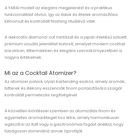
A YARAI modell az elegáns megjelenést és a praktikus
funkcionalitást ötvözi, így az italok és ételek aromásítása
kifinomult és kontrollált finishing rituálévá válik.
A dekoratív diamond-cut mintázat és a japán ihletésű sziluett
prémium vizuális jelenlétet biztosít, amelyet modern cocktail
barokban, éttermekben és elegáns szervizkörnyezetben is
nagyra értékelnek.
Mi az a Cocktail Atomizer?
Az atomizer palack olyan bartending eszköz, amely aromák,
bitterek és illékony esszenciák finom porlasztására szolgál
kontrollált permetezés segítségével.
A közvetlen kiöntéssel szemben az atomizálás finom és
egyenletes aromaréteget hoz létre, amely harmonikusan
egészíti ki az italt vagy a gasztronómiai fogást anélkül, hogy
túlságosan dominálná annak ízprofilját.