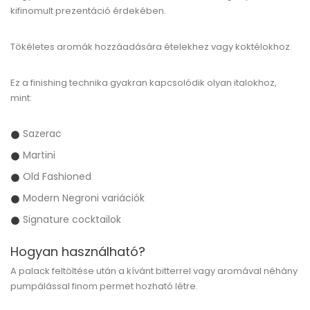
kifinomult prezentáció érdekében.
Tökéletes aromák hozzáadására ételekhez vagy koktélokhoz.
Ez a finishing technika gyakran kapcsolódik olyan italokhoz,
mint:
Sazerac
Martini
Old Fashioned
Modern Negroni variációk
Signature cocktailok
Hogyan használható?
A palack feltöltése után a kívánt bitterrel vagy aromával néhány
pumpálással finom permet hozható létre.