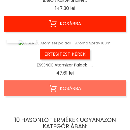
BARON Koktél Shaker...
Ár
147,30 lei
KOSÁRBA
ELŐNÉZET
ÉRTESÍTÉST KÉREK
ESSENCE Atomizer Palack -...
Ár
47,61 lei
KOSÁRBA
10 HASONLÓ TERMÉKEK UGYANAZON
KATEGÓRIÁBAN: