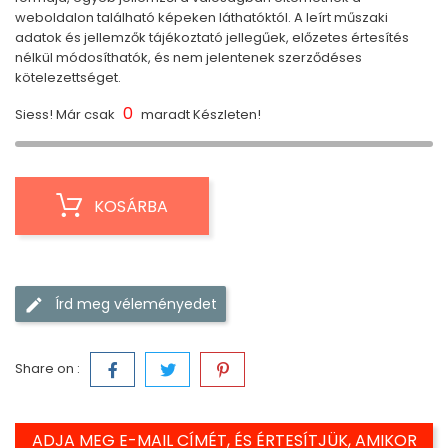
weboldalon található képeken láthatóktól. A leírt műszaki
adatok és jellemzők tájékoztató jellegűek, előzetes értesítés
nélkül módosíthatók, és nem jelentenek szerződéses
kötelezettséget.
0
Siess! Már csak
maradt Készleten!
KOSÁRBA
Írd meg véleményedet
Share on :
ADJA MEG E-MAIL CÍMÉT, ÉS ÉRTESÍTJÜK, AMIKOR