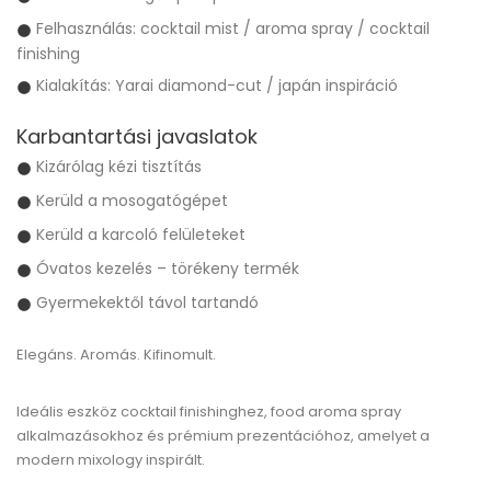
Felhasználás: cocktail mist / aroma spray / cocktail
finishing
Kialakítás: Yarai diamond-cut / japán inspiráció
Karbantartási javaslatok
Kizárólag kézi tisztítás
Kerüld a mosogatógépet
Kerüld a karcoló felületeket
Óvatos kezelés – törékeny termék
Gyermekektől távol tartandó
Elegáns. Aromás. Kifinomult.
Ideális eszköz cocktail finishinghez, food aroma spray
alkalmazásokhoz és prémium prezentációhoz, amelyet a
modern mixology inspirált.