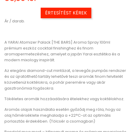
ÉRTESÍTÉST KÉREK
Ár / darab.
A YARAI Atomizer Palack [THE BARS] Aroma Spray 100ml
prémium eszköz cocktail finishinghez és finom
aromapermetezéshez, amelyet a japán Yarai esztétika és a
modern mixology inspirált.
Az elegáns diamond-cut mintázat, a levegős pumpás rendszer
és az újratölthető tartály lehetővé teszi aromák finom felvitelét
közvetlenül koktélokra, a pohár peremére vagy akár
gasztronómiai fogásokra.
Tökéletes aromák hozzáadására ételekhez vagy koktélokhoz.
Aromás olajok használata esetén győződj meg róla, hogy az
olaj hőmérséklete meghaladja a +22°C-ot az optimális
porlasztás érdekében. (Tölcsér a csomagban)
Rendeld meg most – kifinomult aroma és prémium megjelenés