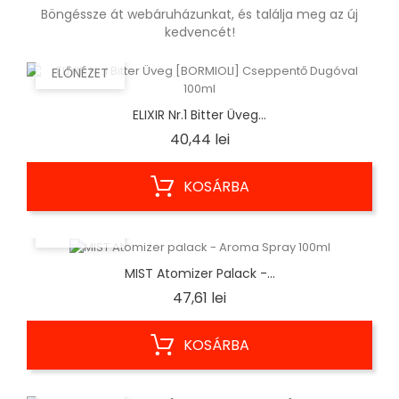
Böngéssze át webáruházunkat, és találja meg az új
kedvencét!
ELŐNÉZET
ELIXIR Nr.1 Bitter Üveg...
Ár
40,44 lei
KOSÁRBA
ELŐNÉZET
MIST Atomizer Palack -...
Ár
47,61 lei
KOSÁRBA