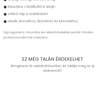
klasszikus CASABLANCA dizájn
szilárd talp a stabilitásért
ideális shotokhoz, likőrökhöz és kóstolókhoz
Egy egyszerű, robusztus és nélkülözhetetlen pohár minden
professzionális bár számára.
EZ MÉG TALÁN ÉRDEKELHET
Böngéssze át webáruházunkat, és találja meg az új
kedvencét!