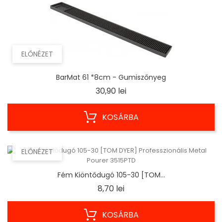
ELŐNÉZET
BarMat 61 *8cm - Gumiszőnyeg
Ár
30,90 lei
KOSÁRBA
ELŐNÉZET
Fém Kiöntődugó 105-30 [TOM...
Ár
8,70 lei
KOSÁRBA