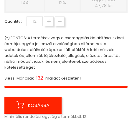
144
12%
47,78 lei
Quantity :
(*) FONTOS: A termékek vagy a csomagolás kialakítása, színei,
formája, egyéb jellemzői a valóságban eltérhetnek a
weboldalon található képeken láthatóktól. A leírt műszaki
adatok és jellemzők tájékoztató jellegűek, előzetes értesítés
nélkül módosíthatók, és nem jelentenek szerződéses
kötelezettséget.
132
Siess! Már csak
maradt Készleten!
KOSÁRBA
Minimális rendelési egység a termékből: 12.