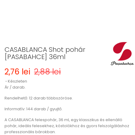
CASABLANCA Shot pohár
[PASABAHCE] 36ml
2,76 lei
2,88 lei
Készleten
Ár / darab.
Rendelhető: 12 darab többszöröse.
Informatív: 144 darab / gyujtő.
A CASABLANCA felespohár, 36 ml, egy klasszikus és ellenálló
pohár, ideális felesekhez, kóstolókhoz és gyors felszolgáláshoz
professzionális bárokban.