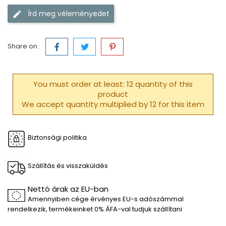
Írd meg véleményedet
Share on :
You must order at least: 12 quantity of this
product
We accept quantity multiplied by 12 for this item
Biztonsági politika
Szállítás és visszaküldés
Nettó árak az EU-ban
Amennyiben cége érvényes EU-s adószámmal
rendelkezik, termékeinket 0% ÁFA-val tudjuk szállítani