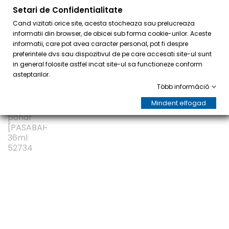
Setari de Confidentialitate
0
Cand vizitati orice site, acesta stocheaza sau prelucreaza
informatii din browser, de obicei sub forma cookie-urilor. Aceste
informatii, care pot avea caracter personal, pot fi despre
preferintele dvs sau dispozitivul de pe care accesati site-ul sunt
in general folosite astfel incat site-ul sa functioneze conform
asteptarilor.
Több információ
AKCIÓ!
Mindent elfogad