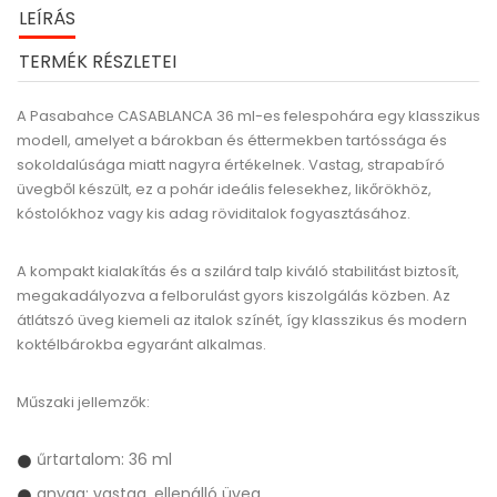
LEÍRÁS
TERMÉK RÉSZLETEI
A
Pasabahce
CASABLANCA 36 ml-es felespohára
egy klasszikus
modell, amelyet a bárokban és éttermekben tartóssága és
sokoldalúsága miatt nagyra értékelnek. Vastag, strapabíró
üvegből készült, ez a pohár ideális felesekhez, likőrökhöz,
kóstolókhoz vagy kis adag röviditalok fogyasztásához.
A kompakt kialakítás és a szilárd talp kiváló stabilitást biztosít,
megakadályozva a felborulást gyors kiszolgálás közben. Az
átlátszó üveg kiemeli az italok színét, így klasszikus és modern
koktélbárokba egyaránt alkalmas.
Műszaki jellemzők:
űrtartalom: 36 ml
anyag: vastag, ellenálló üveg