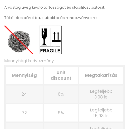
A vastag üveg kiváló tartósságot és stabilitást biztosít.
Tökéletes bárokba, klubokba és rendezvényekre.
Mennyiségi kedvezmény
Unit
Mennyiség
Megtakarítás
discount
Legfeljebb
24
6%
3,98 lei
Legfeljebb
72
8%
15,93 lei
Legfeljebb