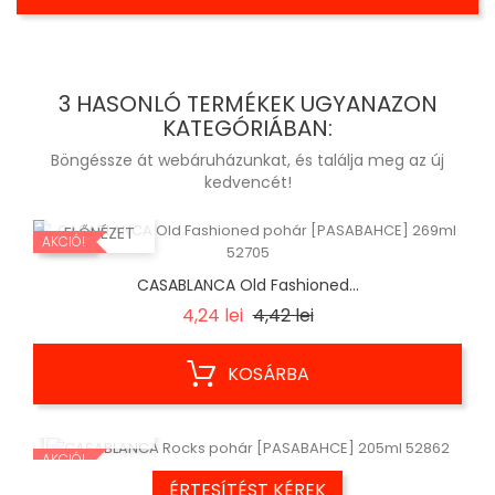
3 HASONLÓ TERMÉKEK UGYANAZON
KATEGÓRIÁBAN:
Böngéssze át webáruházunkat, és találja meg az új
kedvencét!
ELŐNÉZET
AKCIÓ!
CASABLANCA Old Fashioned...
Regular
Ár
4,24 lei
4,42 lei
price
KOSÁRBA
ELŐNÉZET
AKCIÓ!
ÉRTESÍTÉST KÉREK