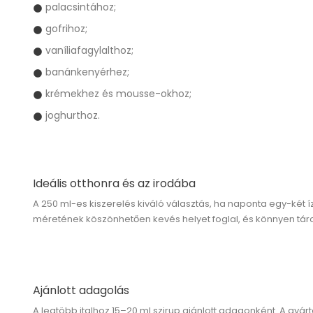
palacsintához;
gofrihoz;
vaníliafagylalthoz;
banánkenyérhez;
krémekhez és mousse-okhoz;
joghurthoz.
Ideális otthonra és az irodába
A 250 ml-es kiszerelés kiváló választás, ha naponta egy-két 
méretének köszönhetően kevés helyet foglal, és könnyen táro
Ajánlott adagolás
A legtöbb italhoz
15–20 ml
szirup ajánlott adagonként. A gyártó