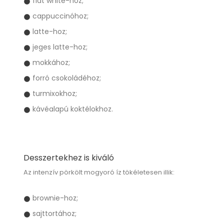
flat white-hoz;
cappuccinóhoz;
latte-hoz;
jeges latte-hoz;
mokkához;
forró csokoládéhoz;
turmixokhoz;
kávéalapú koktélokhoz.
Desszertekhez is kiváló
Az intenzív pörkölt mogyoró íz tökéletesen illik:
brownie-hoz;
sajttortához;