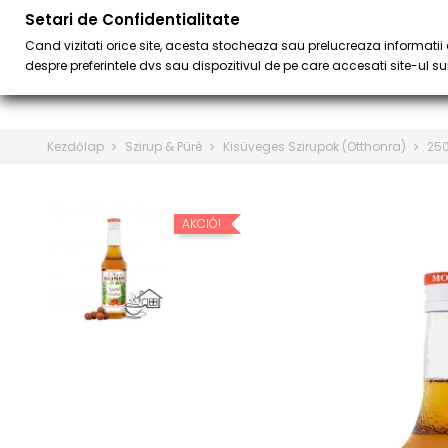
Setari de Confidentialitate
BÁR
BARISTA 
keyboard_arrow_down
Cand vizitati orice site, acesta stocheaza sau prelucreaza informatii d
despre preferintele dvs sau dispozitivul de pe care accesati site-ul sun
Kezdőlap
Szirup & Püré
Kisüveges Szirupok (Otthonra)
250
AKCIÓ!