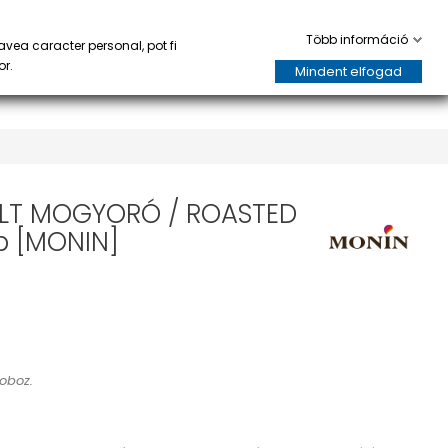
AK
HORECA
keyboard_arrow_down
keyboard_arrow_down
0
Több információ
avea caracter personal, pot fi
or.
Mindent elfogad
LT MOGYORÓ / ROASTED
p [MONIN]
doboz.