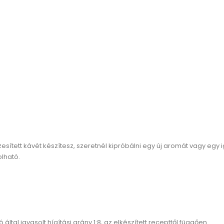
ízesített kávét készítesz, szeretnél kipróbálni egy új aromát vagy 
lható.
 által javasolt hígítási arány
1:8
, az elkészített recepttől függően.