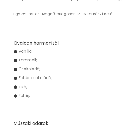
Egy 250 ml-es üvegből átlagosan
12–16 ital
készíthető.
Kiválóan harmonizál
Vanília;
Karamell;
Csokoládé;
Fehér csokoládé;
Irish;
Fahéj.
Műszaki adatok