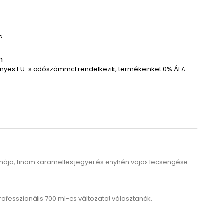
s
n
yes EU-s adószámmal rendelkezik, termékeinket 0% ÁFA-
omája, finom karamelles jegyei és enyhén vajas lecsengése
rofesszionális 700 ml-es változatot választanák.