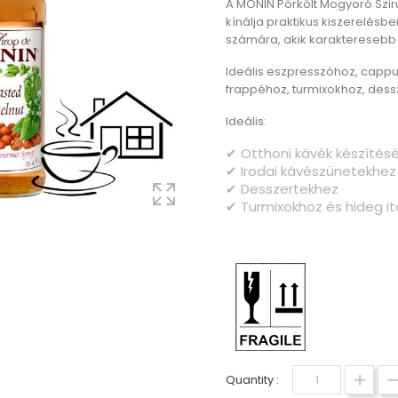
A MONIN Pörkölt Mogyoró Szir
kínálja praktikus kiszerelésb
számára, akik karakteresebb
Ideális eszpresszóhoz, cappuc
frappéhoz, turmixokhoz, dess
Ideális:
✔ Otthoni kávék készítés
✔ Irodai kávészünetekhez
✔ Desszertekhez
✔ Turmixokhoz és hideg it
Quantity :