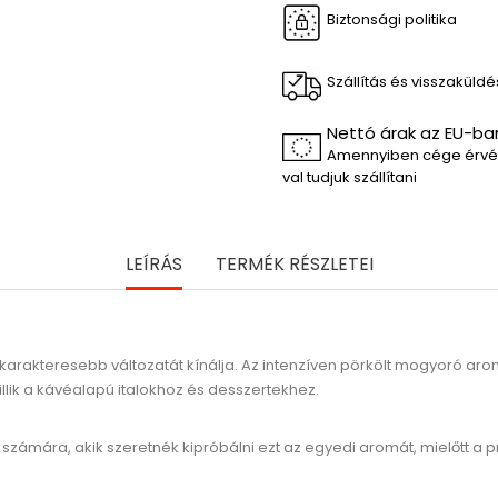
Biztonsági politika
Szállítás és visszaküldé
Nettó árak az EU-ba
Amennyiben cége érvén
val tudjuk szállítani
LEÍRÁS
TERMÉK RÉSZLETEI
 karakteresebb változatát kínálja. Az intenzíven pörkölt mogyoró ar
llik a kávéalapú italokhoz és desszertekhez.
 számára, akik szeretnék kipróbálni ezt az egyedi aromát, mielőtt a p