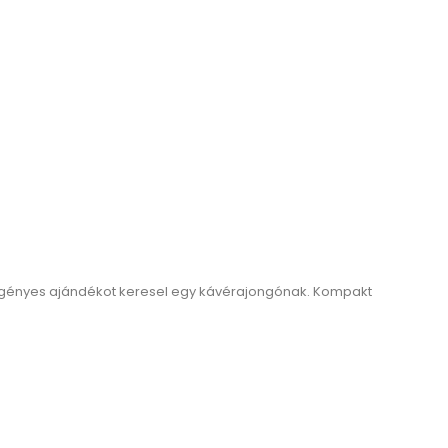
egy igényes ajándékot keresel egy kávérajongónak. Kompakt