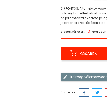
(*) FONTOS: A termékek vagy a
valóságban eltérhetnek a webo
és jellemzők tájékoztató jell
jelentenek szerződéses kötel
10
Siess! Már csak
maradt Ké
KOSÁRBA
Írd meg véleményede
Share on :