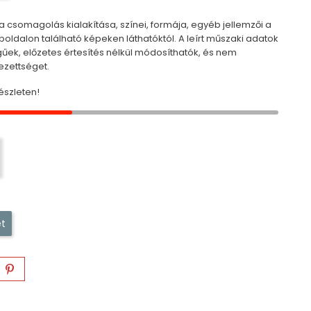
 csomagolás kialakítása, színei, formája, egyéb jellemzői a
ldalon található képeken láthatóktól. A leírt műszaki adatok
egűek, előzetes értesítés nélkül módosíthatók, és nem
ezettséget.
szleten!
t