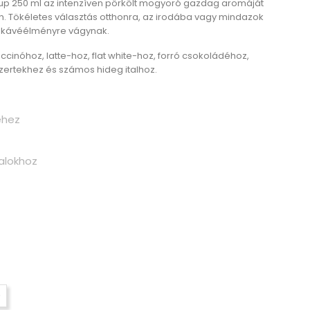
up 250 ml
az intenzíven pörkölt mogyoró gazdag aromáját
en. Tökéletes választás otthonra, az irodába vagy mindazok
 kávéélményre vágynak.
cinóhoz, latte-hoz, flat white-hoz, forró csokoládéhoz,
zertekhez és számos hideg italhoz.
éhez
alokhoz