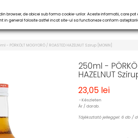
KEDVEZMÉNYEK
& KÁVÉ
SZIRUP & PÜRÉ
POHAR
keyboard_arrow_down
keyboard_arrow_down
in browser, de obicei sub forma cookie-urilor. Aceste informatii, care pot 
t in general folosite astfel incat site-ul sa functioneze conform asteptaril
ml - PÖRKÖLT MOGYORÓ / ROASTED HAZELNUT Szirup [MONIN]
250ml - PÖRKÖ
HAZELNUT Sziru
23,05 lei
Készleten
Ár / darab.
Tájékoztató jelleggel: 6 db / 