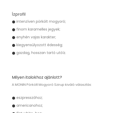
Ízprofil
intenzíven pörkölt mogyoró;
finom karamelles jegyek;
enyhén vajas karakter;
kiegyensúlyozott édesség;
gazdag, hosszan tartó utóíz.
Milyen italokhoz ajánlott?
A MONIN Pörkölt Mogyoró Szirup kiváló választás:
eszpresszóhoz;
americanohoz;