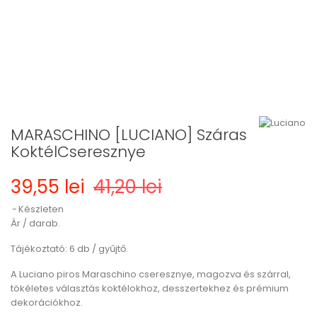
MARASCHINO [LUCIANO] Száras
KoktélCseresznye
39,55 lei
41,20 lei
Készleten
Ár / darab.
Tájékoztató: 6 db / gyűjtő.
A Luciano piros Maraschino cseresznye, magozva és szárral,
tökéletes választás koktélokhoz, desszertekhez és prémium
dekorációkhoz.