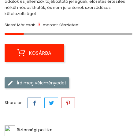
adatok és jellemzők tájékoztató jellegűek, előzetes értesítés
nélkül módosíthatók, és nem jelentenek szerződéses
kötelezettséget.
3
Siess! Már csak
maradt Készleten!
KOSÁRBA
Írd meg véleményedet
Share on :
Biztonsági politika