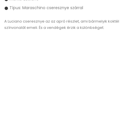
Típus: Maraschino cseresznye szárral
A Luciano cseresznye
az az apró részlet, ami bármelyik koktél
színvonalát emeli. És a vendégek érzik a különbséget.
AKCIÓ!