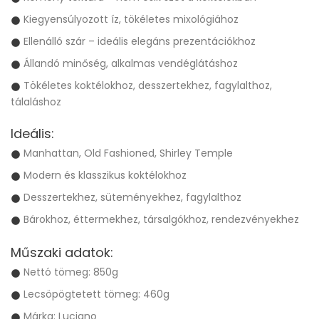
Kiegyensúlyozott íz, tökéletes mixológiához
Ellenálló szár – ideális elegáns prezentációkhoz
Állandó minőség, alkalmas vendéglátáshoz
Tökéletes koktélokhoz, desszertekhez, fagylalthoz,
tálaláshoz
Ideális:
Manhattan, Old Fashioned, Shirley Temple
Modern és klasszikus koktélokhoz
Desszertekhez, süteményekhez, fagylalthoz
Bárokhoz, éttermekhez, társalgókhoz, rendezvényekhez
Műszaki adatok:
Nettó tömeg: 850g
Lecsöpögtetett tömeg: 460g
Márka: Luciano