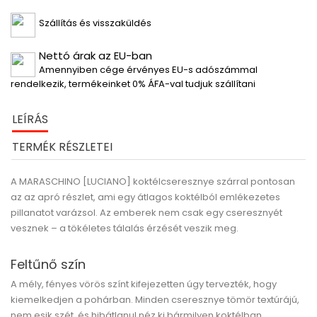
Szállítás és visszaküldés
Nettó árak az EU-ban
Amennyiben cége érvényes EU-s adószámmal
rendelkezik, termékeinket 0% ÁFA-val tudjuk szállítani
LEÍRÁS
TERMÉK RÉSZLETEI
A MARASCHINO [LUCIANO] koktélcseresznye szárral
pontosan
az az apró részlet, ami egy átlagos koktélból emlékezetes
pillanatot varázsol. Az emberek nem csak egy cseresznyét
vesznek – a tökéletes tálalás
érzését
veszik meg.
Feltűnő szín
A mély, fényes vörös színt kifejezetten úgy tervezték, hogy
kiemelkedjen a pohárban. Minden cseresznye tömör textúrájú,
nem esik szét, és hibátlanul néz ki bármilyen koktélban.