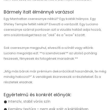
Bármely italt élménnyé varázsol
Egy Manhattan cseresznye nélkül? Egy koktél hiányos. Egy
Shirley Temple feltét nélkül? Elveszti a varázsát. Egy Luciano
cseresznye szárral pontosan azt a
vizuális hatást
adja hozzá,
ami a különbséget teszi az "oké" és a "wow" között.
Sok cseresznye megpuhul, elveszíti a színét vagy eltörik.
Luciano megoldja ezt: **a szendvicsek** az utolsó pohárig
feszesek, fényesek és fotogének maradnak.**
„Míg más bárok már prémium dekorációkat használnak, te még
mindig habozol?” A vendégek észreveszik a részleteket. És a
részletek eladnak.
Egyértelmű és konkrét előnyök:
Intenzív, stabil vörös szín
Kemény textúra – nem esik szét a koktélokban