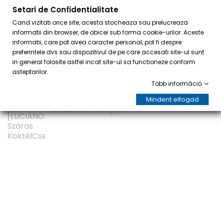
Setari de Confidentialitate
0
Cand vizitati orice site, acesta stocheaza sau prelucreaza
informatii din browser, de obicei sub forma cookie-urilor. Aceste
informatii, care pot avea caracter personal, pot fi despre
preferintele dvs sau dispozitivul de pe care accesati site-ul sunt
in general folosite astfel incat site-ul sa functioneze conform
asteptarilor.
Több információ
Mindent elfogad
AKCIÓ!