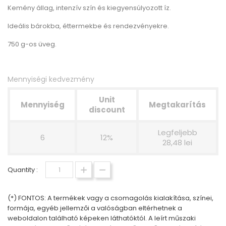
Kemény állag, intenzív szín és kiegyensúlyozott íz.
Ideális bárokba, éttermekbe és rendezvényekre.
750 g-os üveg.
Mennyiségi kedvezmény
Unit
Mennyiség
Megtakarítás
discount
Legfeljebb
6
12%
28,48 lei
Quantity :
(*) FONTOS: A termékek vagy a csomagolás kialakítása, színei,
formája, egyéb jellemzői a valóságban eltérhetnek a
weboldalon található képeken láthatóktól. A leírt műszaki