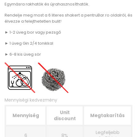
Egymásra rakhatók és újrahasznosíthatók.
Rendelje meg most a 6 literes shakert a pentruBar.ro oldalról, és
élvezze a felejthetetlen bulit!
► 1-2 üveg bor vagy pezsgő
► 1 üveg Gin 2/4 tonikkal
► 6-8 kis üveg sör
Mennyiségi kedvezmény
Unit
Mennyiség
Megtakarítás
discount
Legfeljebb
6
8%