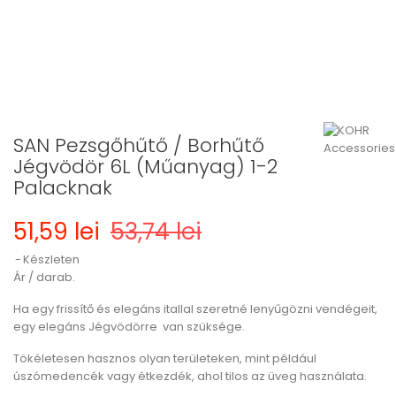
SAN Pezsgőhűtő / Borhűtő
Jégvödör 6L (Műanyag) 1-2
Palacknak
51,59 lei
53,74 lei
Készleten
Ár / darab.
Ha egy frissítő és elegáns itallal szeretné lenyűgözni vendégeit,
egy elegáns Jégvödörre van szüksége.
Tökéletesen hasznos olyan területeken, mint például
úszómedencék vagy étkezdék, ahol tilos az üveg használata.