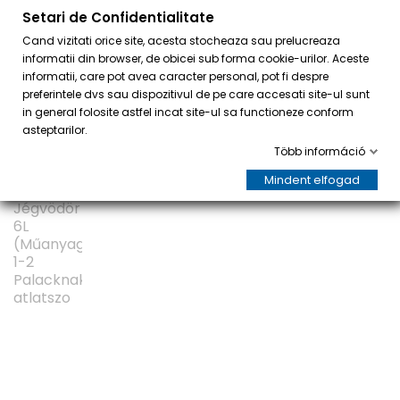
Setari de Confidentialitate
0
Cand vizitati orice site, acesta stocheaza sau prelucreaza
informatii din browser, de obicei sub forma cookie-urilor. Aceste
informatii, care pot avea caracter personal, pot fi despre
preferintele dvs sau dispozitivul de pe care accesati site-ul sunt
in general folosite astfel incat site-ul sa functioneze conform
asteptarilor.
Több információ
AKCIÓ!
Mindent elfogad