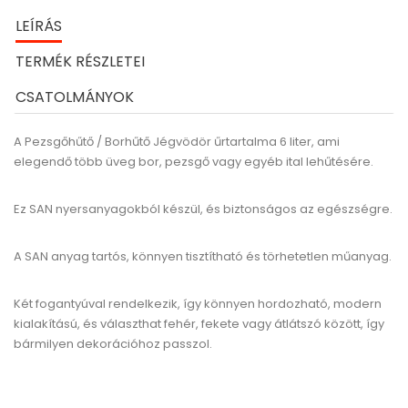
LEÍRÁS
TERMÉK RÉSZLETEI
CSATOLMÁNYOK
A Pezsgőhűtő / Borhűtő Jégvödör űrtartalma 6 liter, ami
elegendő több üveg bor, pezsgő vagy egyéb ital lehűtésére.
Ez SAN nyersanyagokból készül, és biztonságos az egészségre.
A SAN anyag tartós, könnyen tisztítható és törhetetlen műanyag.
Két fogantyúval rendelkezik, így könnyen hordozható, modern
kialakítású, és választhat fehér, fekete vagy átlátszó között, így
bármilyen dekorációhoz passzol.