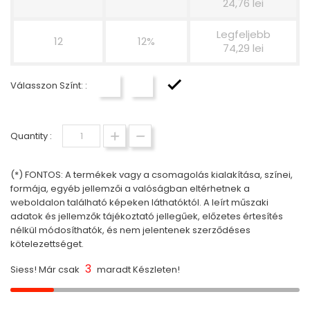
24,76 lei
Legfeljebb
12
12%
74,29 lei
Válasszon Színt: :
Fehér
Fekete
Átlátszó
Quantity :
(*) FONTOS: A termékek vagy a csomagolás kialakítása, színei,
formája, egyéb jellemzői a valóságban eltérhetnek a
weboldalon található képeken láthatóktól. A leírt műszaki
adatok és jellemzők tájékoztató jellegűek, előzetes értesítés
nélkül módosíthatók, és nem jelentenek szerződéses
kötelezettséget.
3
Siess! Már csak
maradt Készleten!