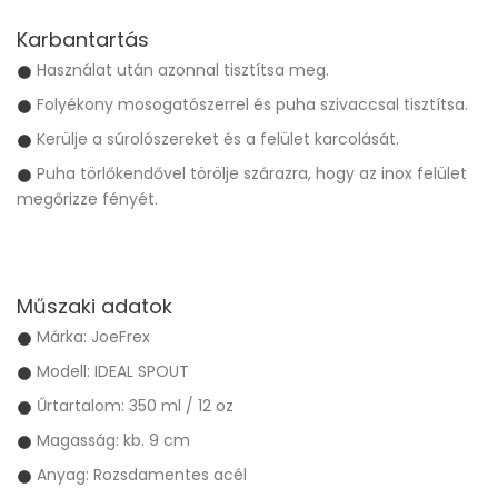
Karbantartás
Használat után azonnal tisztítsa meg.
Folyékony mosogatószerrel és puha szivaccsal tisztítsa.
Kerülje a súrolószereket és a felület karcolását.
Puha törlőkendővel törölje szárazra, hogy az inox felület
megőrizze fényét.
Műszaki adatok
Márka: JoeFrex
Modell: IDEAL SPOUT
Űrtartalom: 350 ml / 12 oz
Magasság: kb. 9 cm
Anyag: Rozsdamentes acél