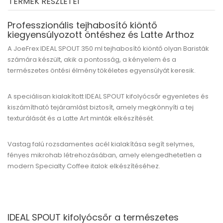
TERMÉK RÉSZLETEI
Professzionális tejhabosító kiöntő
kiegyensúlyozott öntéshez és Latte Arthoz
A
JoeFrex IDEAL SPOUT 350 ml
tejhabosító kiöntő olyan Baristák
számára készült, akik a pontosság, a kényelem és a
természetes öntési élmény tökéletes egyensúlyát keresik.
A speciálisan kialakított IDEAL SPOUT kifolyócsőr egyenletes és
kiszámítható tejáramlást biztosít, amely megkönnyíti a tej
texturálását és a Latte Art minták elkészítését.
Vastag falú rozsdamentes acél kialakítása segít selymes,
fényes mikrohab létrehozásában, amely elengedhetetlen a
modern Specialty Coffee italok elkészítéséhez.
IDEAL SPOUT kifolyócsőr a természetes