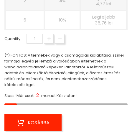
2
4%
4,77 lei
Legfeljebb
6
10%
35,76 lei
Quantity :
(*) FONTOS: A termékek vagy a csomagolás kialakítása, színei,
formája, egyéb jellemzői a valóságban eltérhetnek a
weboldalon található képeken láthatóktól. A leírt műszaki
adatok és jellemzők tájékoztató jellegűek, előzetes értesítés
nélkül módosíthatók, és nem jelentenek szerződéses
kötelezettséget.
2
Siess! Már csak
maradt Készleten!
KOSÁRBA