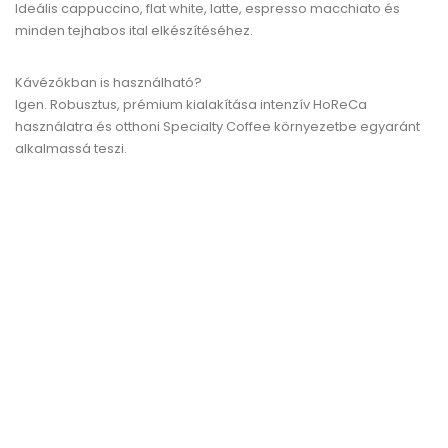
Ideális cappuccino, flat white, latte, espresso macchiato és
minden tejhabos ital elkészítéséhez.
Kávézókban is használható?
Igen. Robusztus, prémium kialakítása intenzív HoReCa
használatra és otthoni Specialty Coffee környezetbe egyaránt
alkalmassá teszi.
ELŐNÉZET
590ml IDEAL SPOUT Tejkiöntő...
Ár
73,18 lei
KOSÁRBA