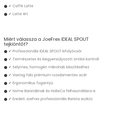
✔ Caffè Latte
✔ Latte Art
Miért válassza a JoeFrex IDEAL SPOUT
tejkiöntőt?
✔ Professzionális IDEAL SPOUT kifolyócsőr
✔ Természetes és kiegyensúlyozott öntési kontroll
✔ Selymes, homogén mikrohab készítéséhez
✔ Vastag falú prémium rozsdamentes acél
✔ Ergonomikus fogantyú
✔ Home Baristáknak és HoReCa felhasználásra is
✔ Eredeti JoeFrex professzionális Barista eszköz