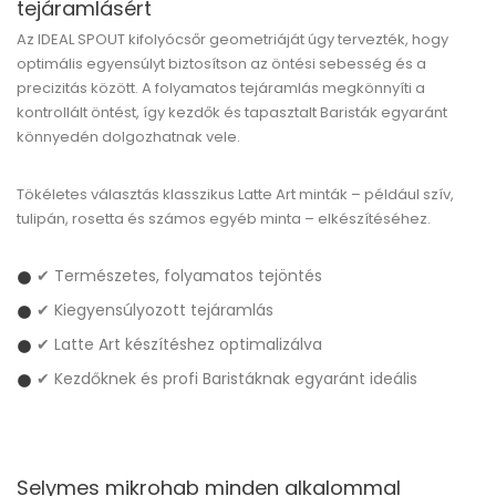
tejáramlásért
Az IDEAL SPOUT kifolyócsőr geometriáját úgy tervezték, hogy
optimális egyensúlyt biztosítson az öntési sebesség és a
precizitás között. A folyamatos tejáramlás megkönnyíti a
kontrollált öntést, így kezdők és tapasztalt Baristák egyaránt
könnyedén dolgozhatnak vele.
Tökéletes választás klasszikus Latte Art minták – például szív,
tulipán, rosetta és számos egyéb minta – elkészítéséhez.
✔ Természetes, folyamatos tejöntés
✔ Kiegyensúlyozott tejáramlás
✔ Latte Art készítéshez optimalizálva
✔ Kezdőknek és profi Baristáknak egyaránt ideális
Selymes mikrohab minden alkalommal