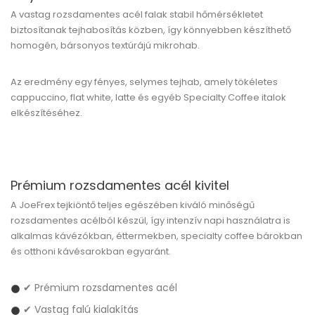
A vastag rozsdamentes acél falak stabil hőmérsékletet
biztosítanak tejhabosítás közben, így könnyebben készíthető
homogén, bársonyos textúrájú mikrohab.
Az eredmény egy fényes, selymes tejhab, amely tökéletes
cappuccino, flat white, latte és egyéb Specialty Coffee italok
elkészítéséhez.
Prémium rozsdamentes acél kivitel
A JoeFrex tejkiöntő teljes egészében kiváló minőségű
rozsdamentes acélból készül, így intenzív napi használatra is
alkalmas kávézókban, éttermekben, specialty coffee bárokban
és otthoni kávésarokban egyaránt.
✔ Prémium rozsdamentes acél
✔ Vastag falú kialakítás