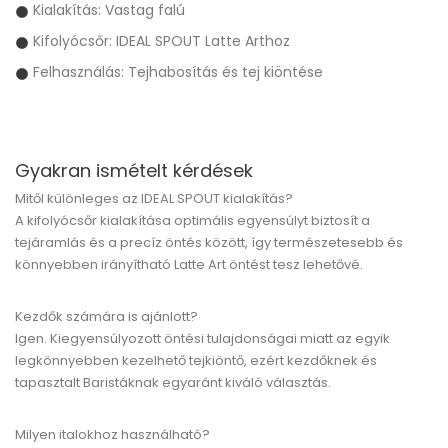
Kialakítás: Vastag falú
Kifolyócsőr: IDEAL SPOUT Latte Arthoz
Felhasználás: Tejhabosítás és tej kiöntése
Gyakran ismételt kérdések
Mitől különleges az IDEAL SPOUT kialakítás?
A kifolyócsőr kialakítása optimális egyensúlyt biztosít a
tejáramlás és a precíz öntés között, így természetesebb és
könnyebben irányítható Latte Art öntést tesz lehetővé.
Kezdők számára is ajánlott?
Igen. Kiegyensúlyozott öntési tulajdonságai miatt az egyik
legkönnyebben kezelhető tejkiöntő, ezért kezdőknek és
tapasztalt Baristáknak egyaránt kiváló választás.
Milyen italokhoz használható?