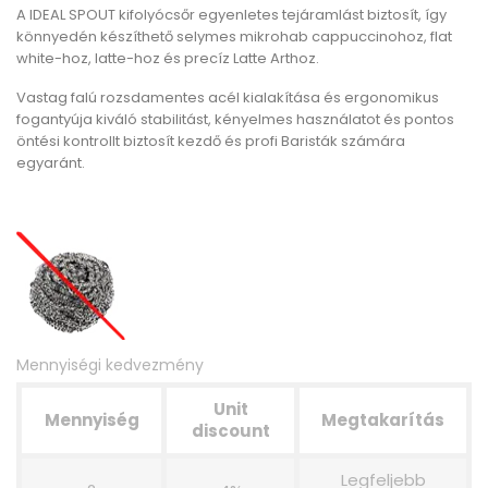
A
IDEAL SPOUT
kifolyócsőr egyenletes tejáramlást biztosít, így
könnyedén készíthető selymes mikrohab cappuccinohoz, flat
white-hoz, latte-hoz és precíz Latte Arthoz.
Vastag falú rozsdamentes acél kialakítása és ergonomikus
fogantyúja kiváló stabilitást, kényelmes használatot és pontos
öntési kontrollt biztosít kezdő és profi Baristák számára
egyaránt.
Mennyiségi kedvezmény
Unit
Mennyiség
Megtakarítás
discount
Legfeljebb