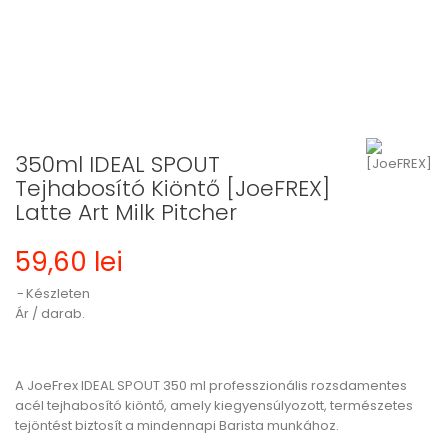
350ml IDEAL SPOUT
Tejhabosító Kiöntő [JoeFREX]
Latte Art Milk Pitcher
59,60 lei
Készleten
Ár / darab.
A
JoeFrex IDEAL SPOUT 350 ml
professzionális rozsdamentes
acél tejhabosító kiöntő, amely kiegyensúlyozott, természetes
tejöntést biztosít a mindennapi Barista munkához.