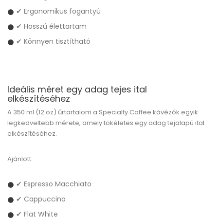
✔ Ergonomikus fogantyú
✔ Hosszú élettartam
✔ Könnyen tisztítható
Ideális méret egy adag tejes ital
elkészítéséhez
A 350 ml (12 oz) űrtartalom a Specialty Coffee kávézók egyik
legkedveltebb mérete, amely tökéletes egy adag tejalapú ital
elkészítéséhez.
Ajánlott:
✔ Espresso Macchiato
✔ Cappuccino
✔ Flat White