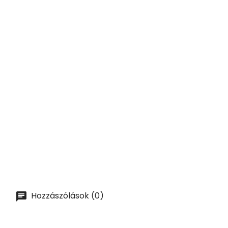
FEKETE 500ml Tejhabosító...
Ár
117,00 lei
KOSÁRBA
ELŐNÉZET
PRO 600ml Tejhabosító...
Ár
94,50 lei
KOSÁRBA
Hozzászólások (0)