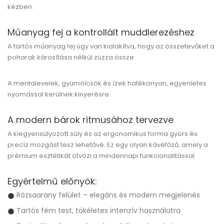
kézben.
Műanyag fej a kontrollált muddlerezéshez
A tartós műanyag fej úgy van kialakítva, hogy az összetevőket a
poharak károsítása nélkül zúzza össze.
A mentalevelek, gyümölcsök és ízek hatékonyan, egyenletes
nyomással kerülnek kinyerésre.
A modern bárok ritmusához tervezve
A kiegyensúlyozott súly és az ergonomikus forma gyors és
precíz mozgást tesz lehetővé. Ez egy olyan kávéfőző, amely a
prémium esztétikát ötvözi a mindennapi funkcionalitással.
Egyértelmű előnyök:
Rózsaarany felület – elegáns és modern megjelenés
Tartós fém test, tökéletes intenzív használatra