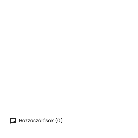
Ár
47,58 lei
KOSÁRBA
ELŐNÉZET
ÉRTESÍTÉST KÉREK
360 Muddler [UrbanBAR] Fém...
Ár
54,96 lei
KOSÁRBA
Hozzászólások (0)