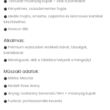
Texturált műanyag kupak – védi a poharakat
Kényelmes, csúszásmentes fogás
Ideális mojito, smashe, caipirinha és kézműves koktélok
készítéséhez
Horeca-álló
Alkalmas:
Prémium eszközöket értékelő bárok, társalgók,
koktélbárok
Mixológusok, akik a tálalásra helyezik a hangsúlyt
Műszaki adatok:
Márka: Mezclar
Modell: Rose Arany
Anyag: rozéarany bevonatú fém + műanyag kupak
Funkció: professzionális keverés