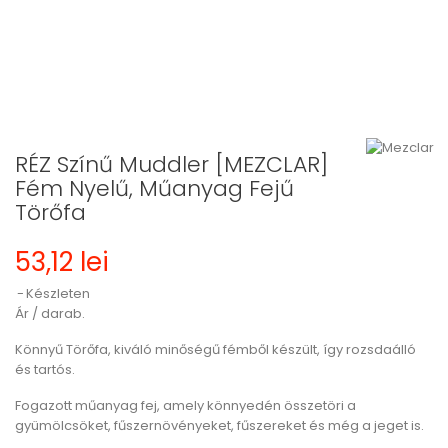
RÉZ Színű Muddler [MEZCLAR]
Fém Nyelű, Műanyag Fejű
Törőfa
53,12 lei
Készleten
Ár / darab.
Könnyű Törőfa, kiváló minőségű fémből készült, így rozsdaálló
és tartós.
Fogazott műanyag fej, amely könnyedén összetöri a
gyümölcsöket, fűszernövényeket, fűszereket és még a jeget is.