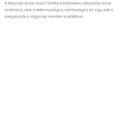
A Mezclar Rose Gold Törőfa
a tökéletes választás azok
számára, akik hatékonyságra, tartósságra és egy extra
eleganciára vágynak minden koktélban.
ELŐNÉZET
AKCIÓ!
RÉZ Színű SKULL Hawthorne...
Regular
Ár
80,53 lei
83,89 lei
price
KOSÁRBA
ELŐNÉZET