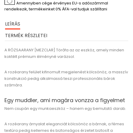
Amennyiben cége érvényes EU-s adószámmal
rendelkezik, termékeinket 0% ÁFA-val tudjuk szállítani
LEÍRÁS
TERMÉK RÉSZLETEI
A RÓZSAARANY [MEZCLAR] Törőfa
az az eszköz, amely minden
koktélt prémium élményné varázsol.
A rozéarany felület kifinomult megjelenést kölcsönöz, a masszív
konstrukció pedig alkalmassá teszi professzionális bárok
számára.
Egy muddler, ami magára vonzza a figyelmet
Nem csupán egy munkaeszköz – hanem egy bemutató darab.
A rozéarany árnyalat eleganciát kölcsönöz a bárnak, a fémes
textúra pedig kellemes és biztonságos érzetet biztosít a