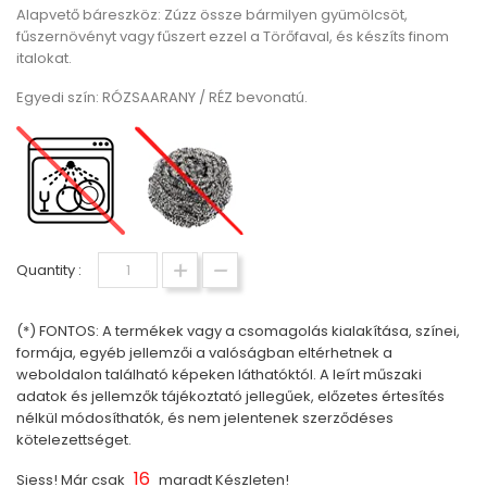
Alapvető báreszköz: Zúzz össze bármilyen gyümölcsöt,
fűszernövényt vagy fűszert ezzel a Törőfaval, és készíts finom
italokat.
Egyedi szín: RÓZSAARANY / RÉZ bevonatú.
Quantity :
(*) FONTOS: A termékek vagy a csomagolás kialakítása, színei,
formája, egyéb jellemzői a valóságban eltérhetnek a
weboldalon található képeken láthatóktól. A leírt műszaki
adatok és jellemzők tájékoztató jellegűek, előzetes értesítés
nélkül módosíthatók, és nem jelentenek szerződéses
kötelezettséget.
16
Siess! Már csak
maradt Készleten!