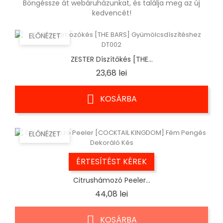
Böngéssze át webáruházunkat, és találja meg az új
kedvencét!
ELŐNÉZET
ZESTER Díszítőkés [THE...
Ár
23,68 lei
KOSÁRBA
ELŐNÉZET
ÉRTESÍTÉST KÉREK
Citrushámozó Peeler...
Ár
44,08 lei
KOSÁRBA