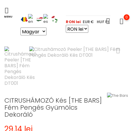
0
RON lei
EUR €
HUF Ft
CITRUSHÁMOZÓ Kés [THE BARS]
Fém Pengés Gyümölcs
Dekoráló
29,14 lei