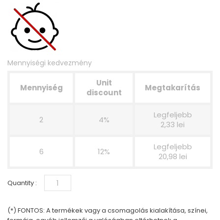
Mennyiségi kedvezmény
Unit
Mennyiség
Megtakarítás
discount
Legfeljebb
2
4%
2,33 lei
Legfeljebb
6
12%
20,98 lei
Quantity :
(*) FONTOS: A termékek vagy a csomagolás kialakítása, színei,