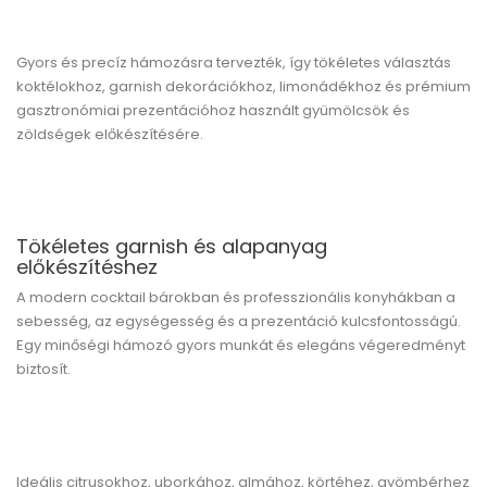
Gyors és precíz hámozásra tervezték, így tökéletes választás
koktélokhoz, garnish dekorációkhoz, limonádékhoz és prémium
gasztronómiai prezentációhoz használt gyümölcsök és
zöldségek előkészítésére.
Tökéletes garnish és alapanyag
előkészítéshez
A modern cocktail bárokban és professzionális konyhákban a
sebesség, az egységesség és a prezentáció kulcsfontosságú.
Egy minőségi hámozó gyors munkát és elegáns végeredményt
biztosít.
Ideális citrusokhoz, uborkához, almához, körtéhez, gyömbérhez