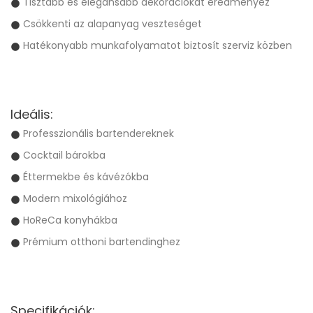
Tisztább és elegánsabb dekorációkat eredményez
Csökkenti az alapanyag veszteséget
Hatékonyabb munkafolyamatot biztosít szerviz közben
Ideális:
Professzionális bartendereknek
Cocktail bárokba
Éttermekbe és kávézókba
Modern mixológiához
HoReCa konyhákba
Prémium otthoni bartendinghez
Specifikációk: