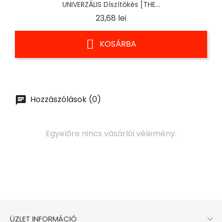
UNIVERZÁLIS Díszítőkés [THE...
Ár
23,68 lei
KOSÁRBA
Hozzászólások (0)
Egyelőre nincs vásárlói vélemény.

ÜZLET INFORMÁCIÓ