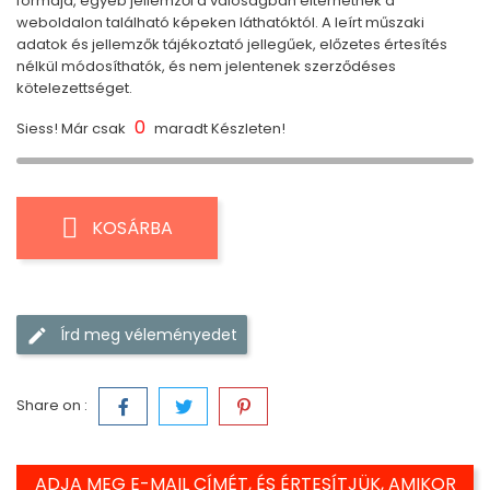
formája, egyéb jellemzői a valóságban eltérhetnek a
weboldalon található képeken láthatóktól. A leírt műszaki
adatok és jellemzők tájékoztató jellegűek, előzetes értesítés
nélkül módosíthatók, és nem jelentenek szerződéses
kötelezettséget.
0
Siess! Már csak
maradt Készleten!
KOSÁRBA
Írd meg véleményedet
Share on :
ADJA MEG E-MAIL CÍMÉT, ÉS ÉRTESÍTJÜK, AMIKOR