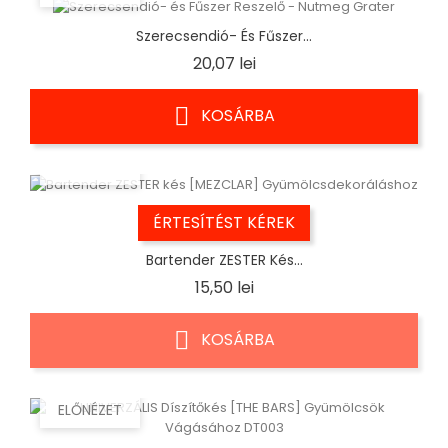
Szerecsendió- És Fűszer...
Ár
20,07 lei
KOSÁRBA
ELŐNÉZET
ÉRTESÍTÉST KÉREK
Bartender ZESTER Kés...
Ár
15,50 lei
KOSÁRBA
ELŐNÉZET