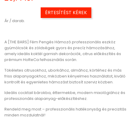
ÉRTESÍTÉST KÉREK
Ár / darab.
A [THE BARS] Fém Pengés Hámozó professzionális eszköz
gyümölcsök és zöldségek gyors és precíz hámozásához,
amely ideális koktél garnish dekorációk, citrus előkészítés és
prémium HoReCa felhasználás során.
Tökéletes citrusokhoz, uborkához, almához, körtéhez és más
friss alapanyagokhoz, miközben kényelmes használatot, kiváló
kontrollt és egyenletes hámozást biztosít szerviz közben.
Ideális cocktail bárokba, éttermekbe, modern mixológiához és
professzionális alapanyag-előkészítéshez.
Rendeld meg most – professzionális hatékonyság és precizitás
minden mozdulatnál!