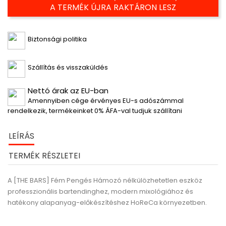
A TERMÉK ÚJRA RAKTÁRON LESZ
Biztonsági politika
Szállítás és visszaküldés
Nettó árak az EU-ban
Amennyiben cége érvényes EU-s adószámmal
rendelkezik, termékeinket 0% ÁFA-val tudjuk szállítani
LEÍRÁS
TERMÉK RÉSZLETEI
A [THE BARS] Fém Pengés Hámozó
nélkülözhetetlen eszköz
professzionális bartendinghez, modern mixológiához és
hatékony alapanyag-előkészítéshez HoReCa környezetben.