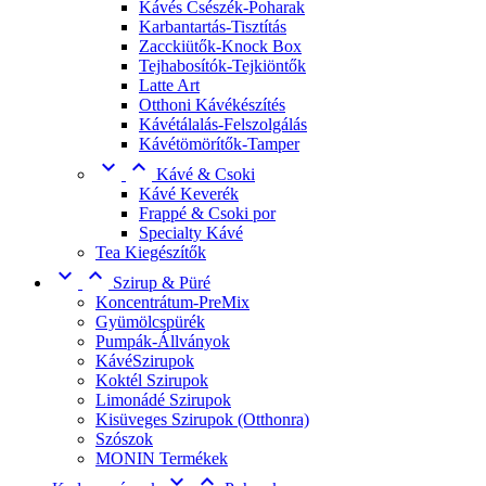
Kávés Csészék-Poharak
Karbantartás-Tisztítás
Zacckiütők-Knock Box
Tejhabosítók-Tejkiöntők
Latte Art
Otthoni Kávékészítés
Kávétálalás-Felszolgálás
Kávétömörítők-Tamper


Kávé & Csoki
Kávé Keverék
Frappé & Csoki por
Specialty Kávé
Tea Kiegészítők


Szirup & Püré
Koncentrátum-PreMix
Gyümölcspürék
Pumpák-Állványok
KávéSzirupok
Koktél Szirupok
Limonádé Szirupok
Kisüveges Szirupok (Otthonra)
Szószok
MONIN Termékek

