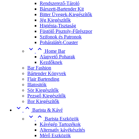
Rendszerező-Tároló
Bárszett-Bartender Kit
Bitter Üvegek-Kiegészítők
Jég Kiegészítők
Higiénia-Tisztaság
Füstölő Pisztoly-Fűrészpor
Szifonok és Patronok
Poháralátét-Coaster


Home Bar
Alapvető Poharak
Kezdőknek
Bar Fashion
Bártender Könyvek
Flair Bartending
Illatositók
Sör Kiegészítők
Pezsgő Kiegészítők
Bor Kiegészítők


Barista & Kávé


Barista Eszközök
Kávégép Tartozékok
Alternatív kávékészítés
Mérő Eszközök