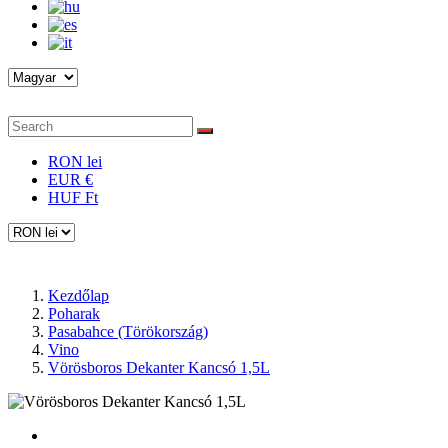
RON lei
EUR €
HUF Ft
Kezdőlap
Poharak
Pasabahce (Törökország)
Vino
Vörösboros Dekanter Kancsó 1,5L