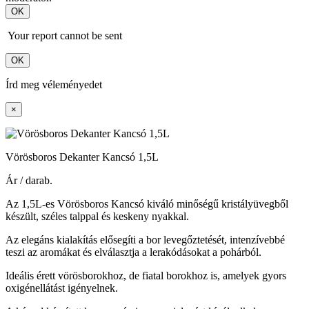
OK
Your report cannot be sent
OK
Írd meg véleményedet
×
Vörösboros Dekanter Kancsó 1,5L
Ár / darab.
Az 1,5L-es Vörösboros Kancsó kiváló minőségű kristályüvegből
készült, széles talppal és keskeny nyakkal.
Az elegáns kialakítás elősegíti a bor levegőztetését, intenzívebbé
teszi az aromákat és elválasztja a lerakódásokat a pohárból.
Ideális érett vörösborokhoz, de fiatal borokhoz is, amelyek gyors
oxigénellátást igényelnek.