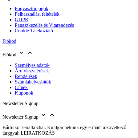
Fogyasztói jogok
Felhasználási feltételek
GDPR
Panaszkezelés és Vitarendezés
Cookie Tájékoztató
Fiókod


Fiókod
Személyes adatok
Áru visszatérések
Rendelések
Számlahelyesbítők
Címek
Kuponok
Newsletter Signup


Newsletter Signup
Bármikor leiratkozhat. Küldjön nekünk egy e-mailt a következő
tárggyal: LEIRATKOZÁS