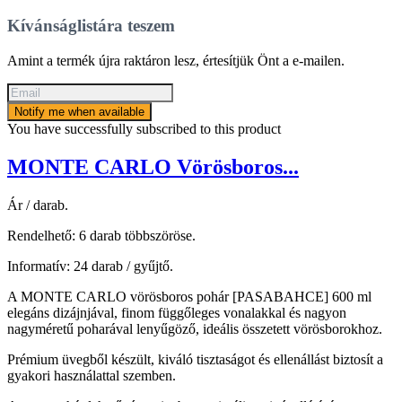
Kívánságlistára teszem
Amint a termék újra raktáron lesz, értesítjük Önt a e-mailen.
Notify me when available
You have successfully subscribed to this product
MONTE CARLO Vörösboros...
Ár / darab.
Rendelhető: 6 darab többszöröse.
Informatív: 24 darab / gyűjtő.
A MONTE CARLO vörösboros pohár [PASABAHCE] 600 ml
elegáns dizájnjával, finom függőleges vonalakkal és nagyon
nagyméretű poharával lenyűgöző, ideális összetett vörösborokhoz.
Prémium üvegből készült, kiváló tisztaságot és ellenállást biztosít a
gyakori használattal szemben.