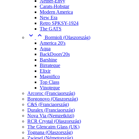
Aether-Envy
Carats-Hobstar
Modern America
New Era
Retro SPKSY-1924
The GATS


Bormioli (Olaszország)
America 20's
Aqua
BackDoors'20s
Barshine
Birrateque
Elixir
Magnifico
Top Class
Vinoteque
Arcoroc (Franciaország)
Borgonovo (Olaszország)
C&S (Franciaország)
Duralex (Franciaország)
Nova Via (Nemzetközi)
RCR Crystal (Olaszország)
The Glencairn Glass (UK)
Tognana (Olaszország)
Zwiesel (Németország)