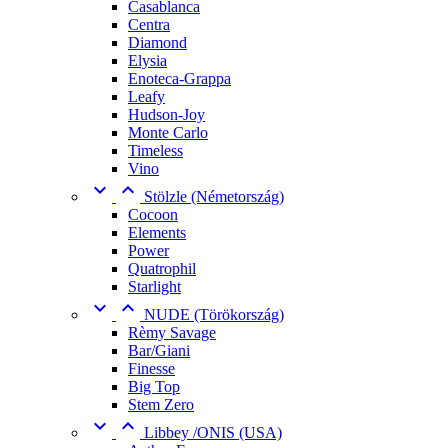
Casablanca
Centra
Diamond
Elysia
Enoteca-Grappa
Leafy
Hudson-Joy
Monte Carlo
Timeless
Vino


Stölzle (Németország)
Cocoon
Elements
Power
Quatrophil
Starlight


NUDE (Törökország)
Rèmy Savage
Bar/Giani
Finesse
Big Top
Stem Zero


Libbey /ONIS (USA)