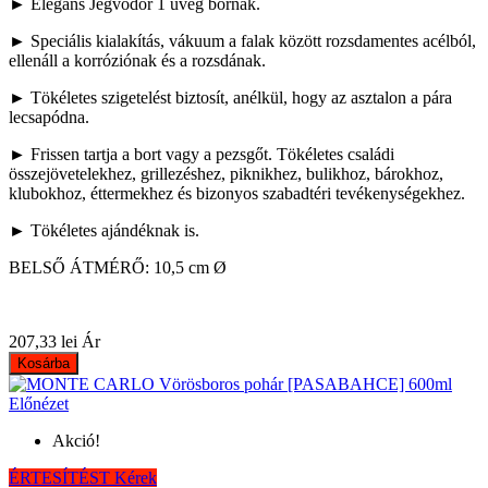
► Elegáns Jégvödör 1 üveg bornak.
► Speciális kialakítás, vákuum a falak között rozsdamentes acélból,
ellenáll a korróziónak és a rozsdának.
► Tökéletes szigetelést biztosít, anélkül, hogy az asztalon a pára
lecsapódna.
► Frissen tartja a bort vagy a pezsgőt. Tökéletes családi
összejövetelekhez, grillezéshez, piknikhez, bulikhoz, bárokhoz,
klubokhoz, éttermekhez és bizonyos szabadtéri tevékenységekhez.
► Tökéletes ajándéknak is.
BELSŐ ÁTMÉRŐ: 10,5 cm Ø
207,33 lei
Ár
Kosárba
Előnézet
Akció!
ÉRTESÍTÉST Kérek