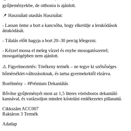
gyűjteményekbe, de otthonra is ajánlott.
📌 Használati utasítás Használat:
- Lassan öntse a bort a kancsóba, hogy elkerülje a lerakódások
átrakódását.
- Tálalás előtt hagyja a bort 20–30 percig lélegezni.
- Kézzel mossa el meleg vízzel és enyhe mosogatószerrel;
mosogatógépben nem ajánlott.
⚠️ Figyelmeztetés: Törékeny termék – ne tegye ki szélsőséges
hőmérséklet-változásoknak, és tartsa gyermekektől elzárva.
Borélmény – #Prémium Dekantálás
Bővítse gyűjteményét most az 1,5 literes vörösboros dekantáló
kannával, és varázsoljon minden kóstolást emlékezetes pillanattá.
Cikkszám
ACC007
Raktáron
3 Termék
Adatlap