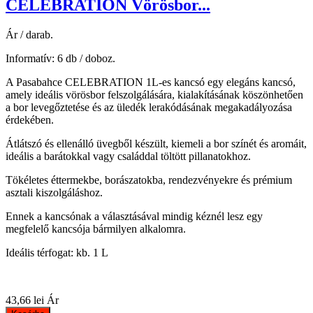
CELEBRATION Vörösbor...
Ár / darab.
Informatív: 6 db / doboz.
A Pasabahce CELEBRATION 1L-es kancsó egy elegáns kancsó,
amely ideális vörösbor felszolgálására, kialakításának köszönhetően
a bor levegőztetése és az üledék lerakódásának megakadályozása
érdekében.
Átlátszó és ellenálló üvegből készült, kiemeli a bor színét és aromáit,
ideális a barátokkal vagy családdal töltött pillanatokhoz.
Tökéletes éttermekbe, borászatokba, rendezvényekre és prémium
asztali kiszolgáláshoz.
Ennek a kancsónak a választásával mindig kéznél lesz egy
megfelelő kancsója bármilyen alkalomra.
Ideális térfogat: kb. 1 L
43,66 lei
Ár