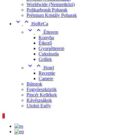
Worldwide (Nemzetközi)
Polikarbonát Poharak
Prémium Kristály Poharak


HoReCa


Étterem
Konyha
Étkező
Gyorsétterem
Cukrászda
Grillek


Hotel
Receptie
Camere
Bútorok
Fogyóeszközök
Pincér Kellékek
Kávészsákok
Utolsó Esély
0