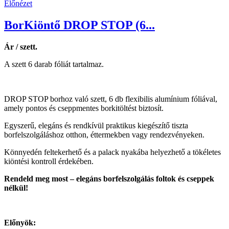
Előnézet
BorKiöntő DROP STOP (6...
Ár / szett.
A szett 6 darab fóliát tartalmaz.
DROP STOP borhoz való szett, 6 db flexibilis alumínium fóliával,
amely pontos és cseppmentes borkitöltést biztosít.
Egyszerű, elegáns és rendkívül praktikus kiegészítő tiszta
borfelszolgáláshoz otthon, éttermekben vagy rendezvényeken.
Könnyedén feltekerhető és a palack nyakába helyezhető a tökéletes
kiöntési kontroll érdekében.
Rendeld meg most – elegáns borfelszolgálás foltok és cseppek
nélkül!
Előnyök: