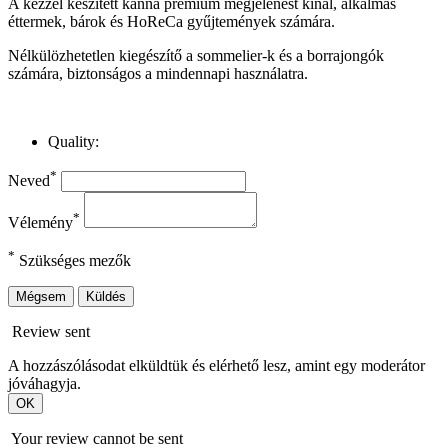
A kézzel készített kanna prémium megjelenést kínál, alkalmas
éttermek, bárok és HoReCa gyűjtemények számára.
Nélkülözhetetlen kiegészítő a sommelier-k és a borrajongók
számára, biztonságos a mindennapi használatra.
Quality:
*
Neved
*
Vélemény
*
Szükséges mezők
Mégsem
Küldés
Review sent
A hozzászólásodat elküldtük és elérhető lesz, amint egy moderátor
jóváhagyja.
OK
Your review cannot be sent