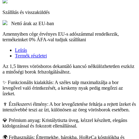
Szállítás és visszaküldés
Nettó árak az EU-ban
Amennyiben cége érvényes EU-s adószámmal rendelkezik,
termékeinket 0% ÁFA-val tudjuk szállítani
Leírás
Termék részletei
Az 1,5 literes vörösboros dekantáló kancsó nélkülözhetetlen eszköz
a minőségi borok felszolgálásához.
✨ Funkcionális kialakítás: A széles talp maximalizálja a bor
levegővel való érintkezését, a keskeny nyak pedig megőrzi az
ízeket.
🍷 Érzékszervi élmény: A bor levegőztetése feltárja a rejtett ízeket és
intenzívebbé teszi az ízt, különösen az öreg vörösborok esetében.
💎 Prémium anyag: Kristálytiszta üveg, kézzel készített, elegáns
kidolgozással és fokozott ellenállással.
🌍 Felhasználás: Éttermekbe, bárokba, HoReCa kóstolókba és