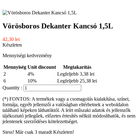
Vörösboros Dekanter Kancsó 1,5L
42,30 lei
Készleten
Mennyiségi kedvezmény
Mennyiség
Unit discount
Megtakarítás
2
4%
Legfeljebb 3,38 lei
6
10%
Legfeljebb 25,38 lei
Quantity :
(*) FONTOS: A termékek vagy a csomagolás kialakítása, színei,
formája, egyéb jellemzői a valóságban eltérhetnek a weboldalon
található képeken láthatóktól. A leírt műszaki adatok és jellemzők
tájékoztató jellegűek, előzetes értesítés nélkül módosíthatók, és nem
jelentenek szerződéses kötelezettséget.
Siess! Már csak
3
maradt Készleten!