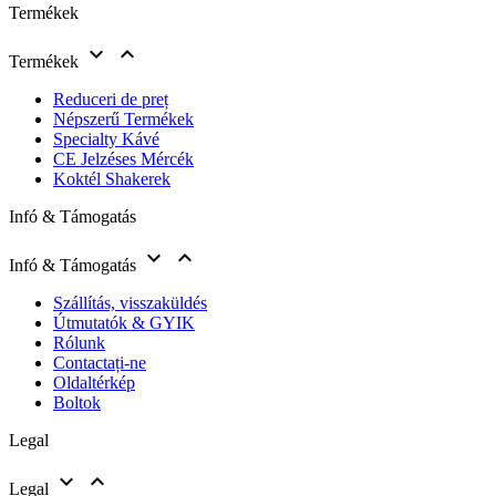
Termékek


Termékek
Reduceri de preț
Népszerű Termékek
Specialty Kávé
CE Jelzéses Mércék
Koktél Shakerek
Infó & Támogatás


Infó & Támogatás
Szállítás, visszaküldés
Útmutatók & GYIK
Rólunk
Contactați-ne
Oldaltérkép
Boltok
Legal


Legal