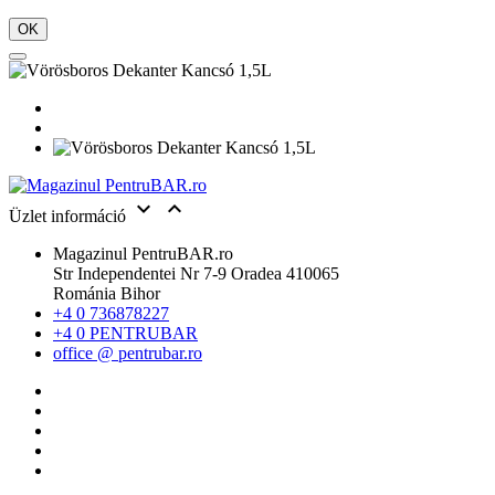
OK


Üzlet információ
Magazinul PentruBAR.ro
Str Independentei Nr 7-9 Oradea 410065
Románia Bihor
+4 0 736878227
+4 0 PENTRUBAR
office @ pentrubar.ro