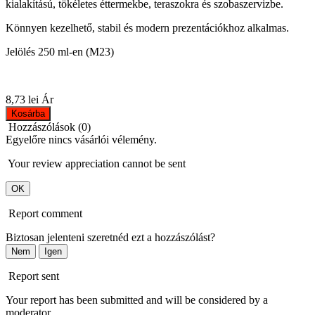
kialakítású, tökéletes éttermekbe, teraszokra és szobaszervizbe.
Könnyen kezelhető, stabil és modern prezentációkhoz alkalmas.
Jelölés 250 ml-en (M23)
8,73 lei
Ár
Kosárba
Hozzászólások (0)
Egyelőre nincs vásárlói vélemény.
Your review appreciation cannot be sent
OK
Report comment
Biztosan jelenteni szeretnéd ezt a hozzászólást?
Nem
Igen
Report sent
Your report has been submitted and will be considered by a
moderator.