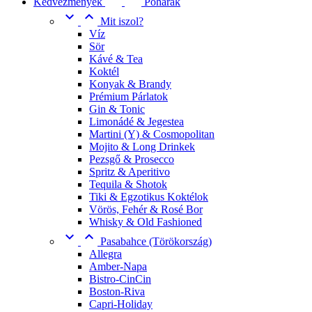
Kedvezmények
Poharak


Mit iszol?
Víz
Sör
Kávé & Tea
Koktél
Konyak & Brandy
Prémium Párlatok
Gin & Tonic
Limonádé & Jegestea
Martini (Y) & Cosmopolitan
Mojito & Long Drinkek
Pezsgő & Prosecco
Spritz & Aperitivo
Tequila & Shotok
Tiki & Egzotikus Koktélok
Vörös, Fehér & Rosé Bor
Whisky & Old Fashioned


Pasabahce (Törökország)
Allegra
Amber-Napa
Bistro-CinCin
Boston-Riva
Capri-Holiday