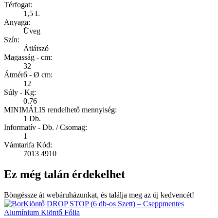
Térfogat:
1,5 L
Anyaga:
Üveg
Szín:
Átlátszó
Magasság - cm:
32
Átmérő - Ø cm:
12
Súly - Kg:
0.76
MINIMÁLIS rendelhető mennyiség:
1 Db.
Informatív - Db. / Csomag:
1
Vámtarifa Kód:
7013 4910
Ez még talán érdekelhet
Böngéssze át webáruházunkat, és találja meg az új kedvencét!