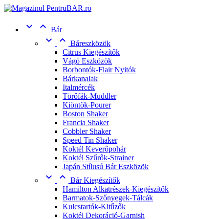


Bár


Báreszközök
Citrus Kiegészítők
Vágó Eszközök
Borbontók-Flair Nyitók
Bárkanalak
Italmércék
Törőfák-Muddler
Kiöntők-Pourer
Boston Shaker
Francia Shaker
Cobbler Shaker
Speed Tin Shaker
Koktél Keverőpohár
Koktél Szűrők-Strainer
Japán Stílusú Bár Eszközök


Bár Kiegészítők
Hamilton Alkatrészek-Kiegészítők
Barmatok-Szőnyegek-Tálcák
Kulcstartók-Kitűzők
Koktél Dekoráció-Garnish