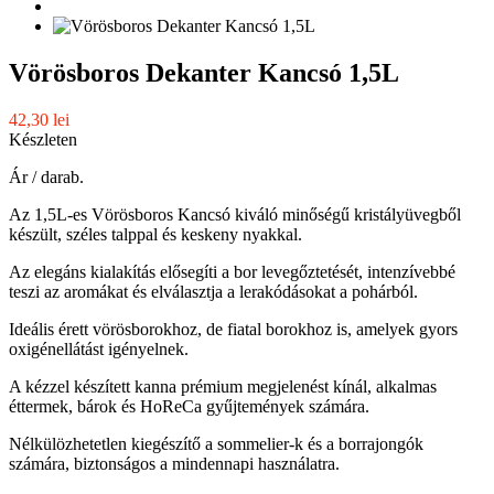
Vörösboros Dekanter Kancsó 1,5L
42,30 lei
Készleten
Ár / darab.
Az 1,5L-es Vörösboros Kancsó kiváló minőségű kristályüvegből
készült, széles talppal és keskeny nyakkal.
Az elegáns kialakítás elősegíti a bor levegőztetését, intenzívebbé
teszi az aromákat és elválasztja a lerakódásokat a pohárból.
Ideális érett vörösborokhoz, de fiatal borokhoz is, amelyek gyors
oxigénellátást igényelnek.
A kézzel készített kanna prémium megjelenést kínál, alkalmas
éttermek, bárok és HoReCa gyűjtemények számára.
Nélkülözhetetlen kiegészítő a sommelier-k és a borrajongók
számára, biztonságos a mindennapi használatra.