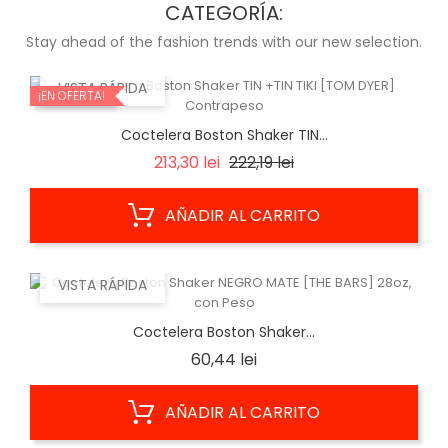
CATEGORÍA:
Stay ahead of the fashion trends with our new selection.
VISTA RÁPIDA
¡EN OFERTA!
Coctelera Boston Shaker TIN...
Precio
Precio
213,30 lei
222,19 lei
base
AÑADIR AL CARRITO
VISTA RÁPIDA
Coctelera Boston Shaker...
Precio
60,44 lei
AÑADIR AL CARRITO