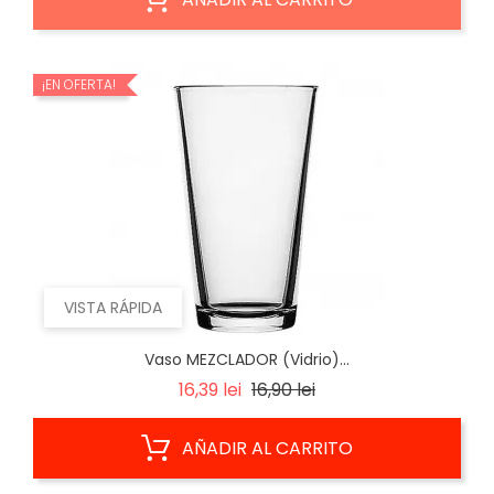
¡EN OFERTA!
VISTA RÁPIDA
Vaso MEZCLADOR (Vidrio)...
Precio
Precio
16,39 lei
16,90 lei
base
AÑADIR AL CARRITO