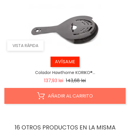
VISTA RÁPIDA
AVÍSAME
Colador Hawthorne KORIKO®...
Precio
Precio
137,93 lei
143,68 lei
base
AÑADIR AL CARRITO
16 OTROS PRODUCTOS EN LA MISMA