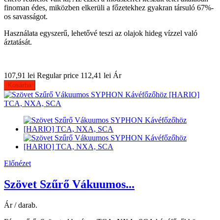
finoman édes, miközben elkerüli a főzetekhez gyakran társuló 67%-
os savasságot.
Használata egyszerű, lehetővé teszi az olajok hideg vízzel való
áztatását.
107,91 lei
Regular price
112,41 lei
Ár
Kosárba
Előnézet
Szövet Szűrő Vákuumos...
Ár / darab.