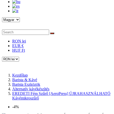
RON lei
EUR €
HUF Ft
Kezdőlap
Barista & Kávé
Barista Eszközök
Alternatív kávékészítés
EREDETI Fém Szűrő [AeroPress] ÚJRAHASZNÁLHATÓ
Kávémikroszűrő
-4%