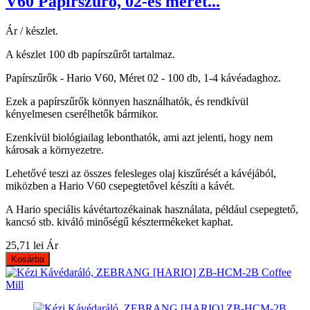
V60 Papírszűrő, 02-es méret...
Ár / készlet.
A készlet 100 db papírszűrőt tartalmaz.
Papírszűrők - Hario V60, Méret 02 - 100 db, 1-4 kávéadaghoz.
Ezek a papírszűrők könnyen használhatók, és rendkívül
kényelmesen cserélhetők bármikor.
Ezenkívül biológiailag lebonthatók, ami azt jelenti, hogy nem
károsak a környezetre.
Lehetővé teszi az összes felesleges olaj kiszűrését a kávéjából,
miközben a Hario V60 csepegtetővel készíti a kávét.
A Hario speciális kávétartozékainak használata, például csepegtető,
kancsó stb. kiváló minőségű késztermékeket kaphat.
25,71 lei
Ár
Kosárba