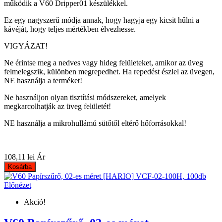
működik a V60 Dripper01 készülékkel.
Ez egy nagyszerű módja annak, hogy hagyja egy kicsit hűlni a
kávéját, hogy teljes mértékben élvezhesse.
VIGYÁZAT!
Ne érintse meg a nedves vagy hideg felületeket, amikor az üveg
felmelegszik, különben megrepedhet. Ha repedést észlel az üvegen,
NE használja a terméket!
Ne használjon olyan tisztítási módszereket, amelyek
megkarcolhatják az üveg felületét!
NE használja a mikrohullámú sütőtől eltérő hőforrásokkal!
108,11 lei
Ár
Kosárba
Előnézet
Akció!