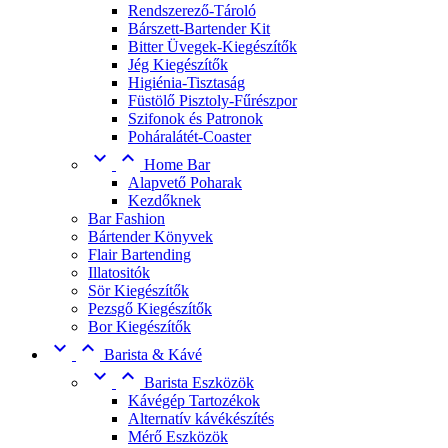
Rendszerező-Tároló
Bárszett-Bartender Kit
Bitter Üvegek-Kiegészítők
Jég Kiegészítők
Higiénia-Tisztaság
Füstölő Pisztoly-Fűrészpor
Szifonok és Patronok
Poháralátét-Coaster


Home Bar
Alapvető Poharak
Kezdőknek
Bar Fashion
Bártender Könyvek
Flair Bartending
Illatositók
Sör Kiegészítők
Pezsgő Kiegészítők
Bor Kiegészítők


Barista & Kávé


Barista Eszközök
Kávégép Tartozékok
Alternatív kávékészítés
Mérő Eszközök