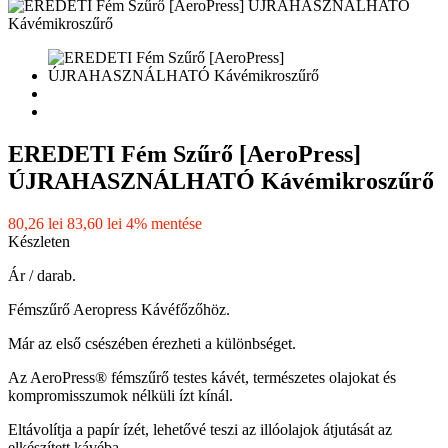
EREDETI Fém Szűrő [AeroPress]
ÚJRAHASZNÁLHATÓ Kávémikroszűrő
80,26 lei
83,60 lei
4% mentése
Készleten
Ár / darab.
Fémszűrő Aeropress Kávéfőzőhöz.
Már az első csészében érezheti a különbséget.
Az AeroPress® fémszűrő testes kávét, természetes olajokat és
kompromisszumok nélküli ízt kínál.
Eltávolítja a papír ízét, lehetővé teszi az illóolajok átjutását az
elkészített kávéba.