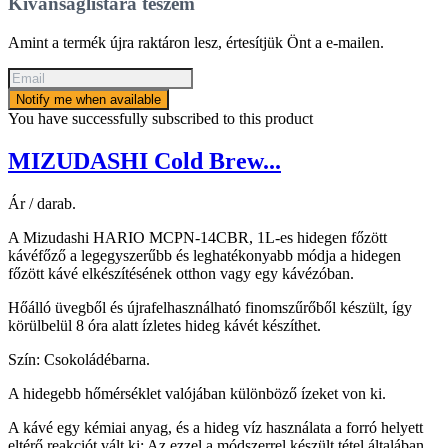
Kívánságlistára teszem
Amint a termék újra raktáron lesz, értesítjük Önt a e-mailen.
Notify me when available
You have successfully subscribed to this product
MIZUDASHI Cold Brew...
Ár / darab.
A Mizudashi HARIO MCPN-14CBR, 1L-es hidegen főzött
kávéfőző a legegyszerűbb és leghatékonyabb módja a hidegen
főzött kávé elkészítésének otthon vagy egy kávézóban.
Hőálló üvegből és újrafelhasználható finomszűrőből készült, így
körülbelül 8 óra alatt ízletes hideg kávét készíthet.
Szín: Csokoládébarna.
A hidegebb hőmérséklet valójában különböző ízeket von ki.
A kávé egy kémiai anyag, és a hideg víz használata a forró helyett
eltérő reakciót vált ki; Az ezzel a módszerrel készült tétel általában