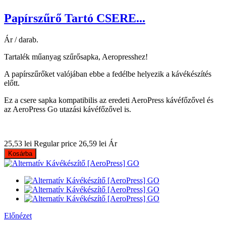
Papírszűrő Tartó CSERE...
Ár / darab.
Tartalék műanyag szűrősapka, Aeropresshez!
A papírszűrőket valójában ebbe a fedélbe helyezik a kávékészítés
előtt.
Ez a csere sapka kompatibilis az eredeti AeroPress kávéfőzővel és
az AeroPress Go utazási kávéfőzővel is.
25,53 lei
Regular price
26,59 lei
Ár
Kosárba
Előnézet