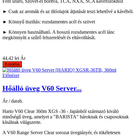
Fém szűrő, Szövet-el borítva, TCA, NXA, SCA kávéfőzőkhöz
► Csak az aromák és az illóolajok átjutását teszi lehetővé a kávéból.
► Könnyű tisztítás: rozsdamentes acél és szövet
► Könnyen használható. A hosszú rozsdamentes acél lánc
megkönnyíti a szűrő felszerelését és eltávolítását.
44,42 lei
Ár
Kosárba
Előnézet
Hőálló üveg V60 Server...
Ár / darab.
Hario V60 Clear 360m XGS -36 - Japánból származó kiváló
minőségű üveg, amelyet a "BARISTA" bároknak és csaposoknak
kínálnak világszerte.
A V60 Range Server Clear sorozat üvegtányér, és tökéletesen