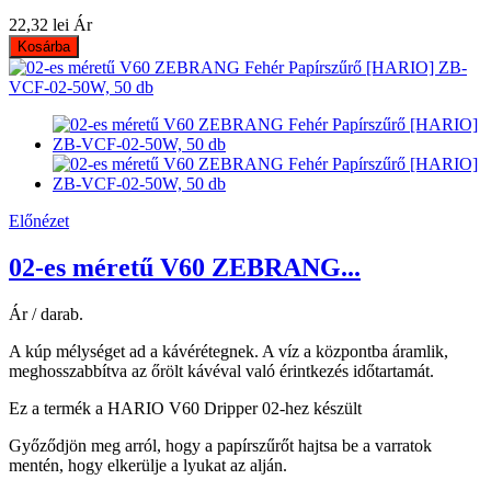
22,32 lei
Ár
Kosárba
Előnézet
02-es méretű V60 ZEBRANG...
Ár / darab.
A kúp mélységet ad a kávérétegnek. A víz a központba áramlik,
meghosszabbítva az őrölt kávéval való érintkezés időtartamát.
Ez a termék a HARIO V60 Dripper 02-hez készült
Győződjön meg arról, hogy a papírszűrőt hajtsa be a varratok
mentén, hogy elkerülje a lyukat az alján.