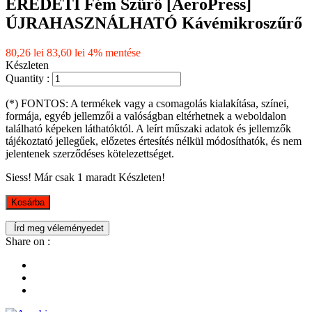
EREDETI Fém Szűrő [AeroPress]
ÚJRAHASZNÁLHATÓ Kávémikroszűrő
80,26 lei
83,60 lei
4% mentése
Készleten
Quantity :
(*) FONTOS: A termékek vagy a csomagolás kialakítása, színei,
formája, egyéb jellemzői a valóságban eltérhetnek a weboldalon
található képeken láthatóktól. A leírt műszaki adatok és jellemzők
tájékoztató jellegűek, előzetes értesítés nélkül módosíthatók, és nem
jelentenek szerződéses kötelezettséget.
Siess! Már csak
1
maradt Készleten!
Kosárba
Írd meg véleményedet
Share on :