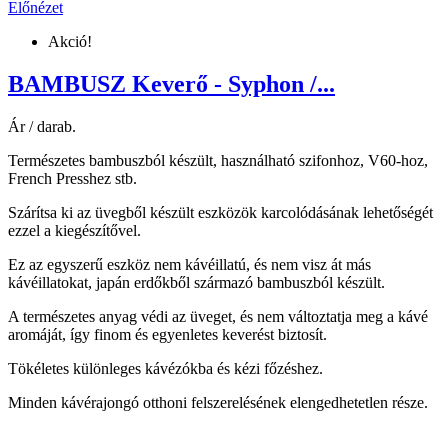
Előnézet
Akció!
BAMBUSZ Keverő - Syphon /...
Ár / darab.
Természetes bambuszból készült, használható szifonhoz, V60-hoz,
French Presshez stb.
Szárítsa ki az üvegből készült eszközök karcolódásának lehetőségét
ezzel a kiegészítővel.
Ez az egyszerű eszköz nem kávéillatú, és nem visz át más
kávéillatokat, japán erdőkből származó bambuszból készült.
A természetes anyag védi az üveget, és nem változtatja meg a kávé
aromáját, így finom és egyenletes keverést biztosít.
Tökéletes különleges kávézókba és kézi főzéshez.
Minden kávérajongó otthoni felszerelésének elengedhetetlen része.