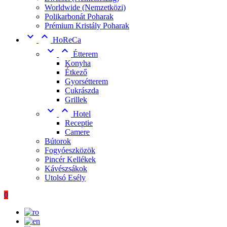
Worldwide (Nemzetközi)
Polikarbonát Poharak
Prémium Kristály Poharak


HoReCa


Étterem
Konyha
Étkező
Gyorsétterem
Cukrászda
Grillek


Hotel
Receptie
Camere
Bútorok
Fogyóeszközök
Pincér Kellékek
Kávészsákok
Utolsó Esély
0