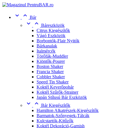


Bár


Báreszközök
Citrus Kiegészítők
Vágó Eszközök
Borbontók-Flair Nyitók
Bárkanalak
Italmércék
Törőfák-Muddler
Kiöntők-Pourer
Boston Shaker
Francia Shaker
Cobbler Shaker
Speed Tin Shaker
Koktél Keverőpohár
Koktél Szűrők-Strainer
Japán Stílusú Bár Eszközök


Bár Kiegészítők
Hamilton Alkatrészek-Kiegészítők
Barmatok-Szőnyegek-Tálcák
Kulcstartók-Kitűzők
Koktél Dekoráció-Garnish