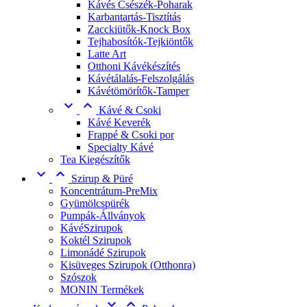
Kávés Csészék-Poharak
Karbantartás-Tisztítás
Zacckiütők-Knock Box
Tejhabosítók-Tejkiöntők
Latte Art
Otthoni Kávékészítés
Kávétálalás-Felszolgálás
Kávétömörítők-Tamper


Kávé & Csoki
Kávé Keverék
Frappé & Csoki por
Specialty Kávé
Tea Kiegészítők


Szirup & Püré
Koncentrátum-PreMix
Gyümölcspürék
Pumpák-Állványok
KávéSzirupok
Koktél Szirupok
Limonádé Szirupok
Kisüveges Szirupok (Otthonra)
Szószok
MONIN Termékek

