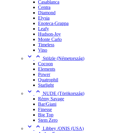
Casablanca
Centra
Diamond
Elysia
Enoteca-Grappa
Leafy
Hudson-Joy
Monte Carlo
Timeless
Vino


Stölzle (Németország)
Cocoon
Elements
Power
Quatrophil
Starlight


NUDE (Törökország)
Rèmy Savage
Bar/Giani
Finesse
Big Top
Stem Zero


Libbey /ONIS (USA)