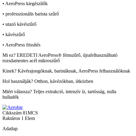
• AeroPress kiegészítők
• professzionális barista szűrő
• utazó kávészűrő
• kávészűrő
• AeroPress frissítés
Mi ez? EREDETI AeroPress® fémszűrő, újrafelhasználható
rozsdamentes acél mikroszűrő
Kinek? Kávérajongóknak, baristáknak, AeroPress felhasználóknak
Hol használják? Otthon, kávézókban, útközben
Miért válassza? Teljes extrakció, intenzív íz, tartósság, nulla
hulladék
Cikkszám
81MCS
Raktáron
1 Elem
Adatlap