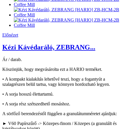
Előnézet
Kézi Kávédaráló, ZEBRANG...
Ár / darab.
Köszönjük, hogy megvásárolta ezt a HARIO terméket.
• A kompakt kialakítás lehetővé teszi, hogy a fogantyút a
szalagrészen belül tartsa, vagy könnyen hordozható legyen.
• A sorja hosszú élettartamú.
• A sorja rész szétszedhető mosáshoz.
A sörfőző berendezéstől függően a granulátumméretet ajánljuk:
► V60 Papírszűrő -> Közepes-finom / Közepes (a granulált és
kristálycukor között)