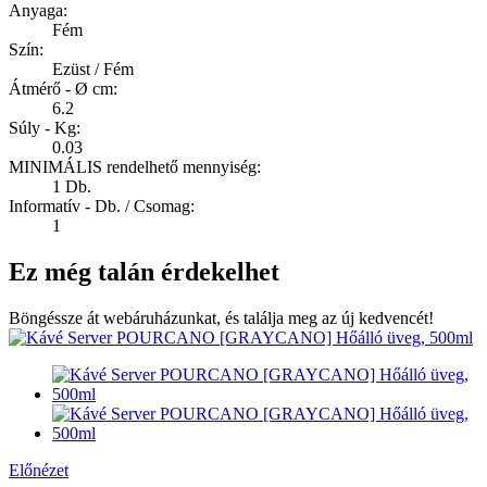
Anyaga:
Fém
Szín:
Ezüst / Fém
Átmérő - Ø cm:
6.2
Súly - Kg:
0.03
MINIMÁLIS rendelhető mennyiség:
1 Db.
Informatív - Db. / Csomag:
1
Ez még talán érdekelhet
Böngéssze át webáruházunkat, és találja meg az új kedvencét!
Előnézet