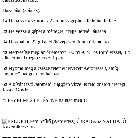
Használat (ajánlás):
1# Helyezze a szűrőt az Aeropress gépbe a felirattal felfelé
2# Helyezze a gépet a mérlegre, "fejjel lefelé" állásba
3# Használjon 22 g kávét (közepesen finom őrlemény)
4# Nedvesítse meg az őrleményt 100 ml 93°C-os forró vízzel, 3-4
alkalommal megkeverve, 1 perc
5# Nyomd meg a csésze felett elhelyezett Aeropress-t, amíg
"nyomó" hangot nem hallasz
6# A kívánt íztől/aromától függően vízzel is feloldhatod *recept:
Jessee Gordon
*FIGYELMEZTETÉS: NE hajlítsd meg!!!