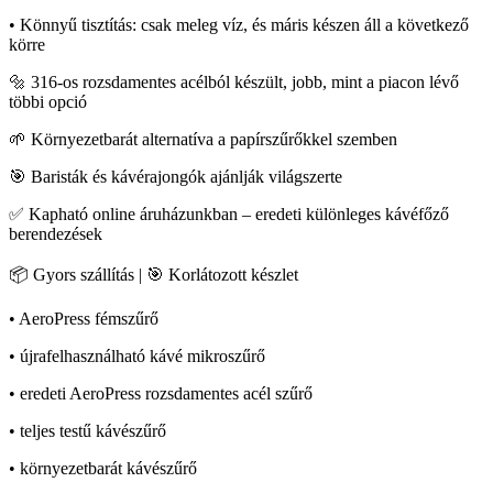
• Könnyű tisztítás: csak meleg víz, és máris készen áll a következő
körre
🔩 316-os rozsdamentes acélból készült, jobb, mint a piacon lévő
többi opció
🌱 Környezetbarát alternatíva a papírszűrőkkel szemben
🎯 Baristák és kávérajongók ajánlják világszerte
✅ Kapható online áruházunkban – eredeti különleges kávéfőző
berendezések
📦 Gyors szállítás | 🎯 Korlátozott készlet
• AeroPress fémszűrő
• újrafelhasználható kávé mikroszűrő
• eredeti AeroPress rozsdamentes acél szűrő
• teljes testű kávészűrő
• környezetbarát kávészűrő