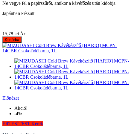
Ne vegye fel a papírszűrőt, amikor a kávéfőzés után kidobja.
Japánban készült
15,78 lei
Ár
Kosárba
Előnézet
Akció!
-4%
ÉRTESÍTÉST Kérek