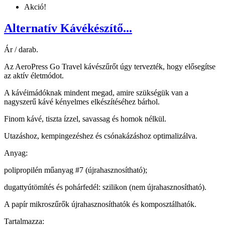
Akció!
Alternatív Kávékészítő...
Ár / darab.
Az AeroPress Go Travel kávészűrőt úgy tervezték, hogy elősegítse
az aktív életmódot.
A kávéimádóknak mindent megad, amire szükségük van a
nagyszerű kávé kényelmes elkészítéséhez bárhol.
Finom kávé, tiszta ízzel, savassag és homok nélkül.
Utazáshoz, kempingezéshez és csónakázáshoz optimalizálva.
Anyag:
polipropilén műanyag #7 (újrahasznosítható);
dugattyútömítés és pohárfedél: szilikon (nem újrahasznosítható).
A papír mikroszűrők újrahasznosíthatók és komposztálhatók.
Tartalmazza: