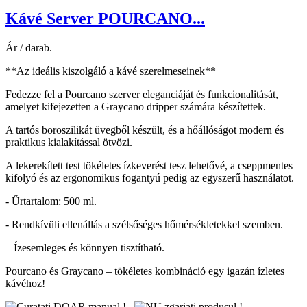
Kávé Server POURCANO...
Ár / darab.
**Az ideális kiszolgáló a kávé szerelmeseinek**
Fedezze fel a Pourcano szerver eleganciáját és funkcionalitását,
amelyet kifejezetten a Graycano dripper számára készítettek.
A tartós boroszilikát üvegből készült, és a hőállóságot modern és
praktikus kialakítással ötvözi.
A lekerekített test tökéletes ízkeverést tesz lehetővé, a cseppmentes
kifolyó és az ergonomikus fogantyú pedig az egyszerű használatot.
- Űrtartalom: 500 ml.
- Rendkívüli ellenállás a szélsőséges hőmérsékletekkel szemben.
– Ízesemleges és könnyen tisztítható.
Pourcano és Graycano – tökéletes kombináció egy igazán ízletes
kávéhoz!