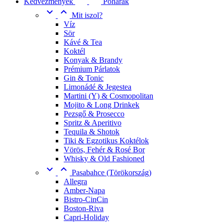
Kedvezmények
Poharak


Mit iszol?
Víz
Sör
Kávé & Tea
Koktél
Konyak & Brandy
Prémium Párlatok
Gin & Tonic
Limonádé & Jegestea
Martini (Y) & Cosmopolitan
Mojito & Long Drinkek
Pezsgő & Prosecco
Spritz & Aperitivo
Tequila & Shotok
Tiki & Egzotikus Koktélok
Vörös, Fehér & Rosé Bor
Whisky & Old Fashioned


Pasabahce (Törökország)
Allegra
Amber-Napa
Bistro-CinCin
Boston-Riva
Capri-Holiday