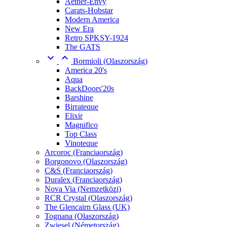
Aether-Envy
Carats-Hobstar
Modern America
New Era
Retro SPKSY-1924
The GATS


Bormioli (Olaszország)
America 20's
Aqua
BackDoors'20s
Barshine
Birrateque
Elixir
Magnifico
Top Class
Vinoteque
Arcoroc (Franciaország)
Borgonovo (Olaszország)
C&S (Franciaország)
Duralex (Franciaország)
Nova Via (Nemzetközi)
RCR Crystal (Olaszország)
The Glencairn Glass (UK)
Tognana (Olaszország)
Zwiesel (Németország)