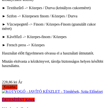
► Textilszűrő -> Közepes / Durva (kristályos cukorméret)
► Szifon -> Közepesen finom / Közepes / Durva
► Vízcsepegtető -> Finom / Közepes-Finom (granulált cukor
méret)
► Kávéfőző -> Közepes-finom / Közepes
► French press -> Közepes
Használat előtt figyelmesen olvassa el a használati útmutatót.
Miután elolvasta a kézikönyvet, tárolja biztonságos helyen későbbi
használatra.
228,86 lei
Ár
Kosárba
Előnézet
ÉRTESÍTÉST Kérek