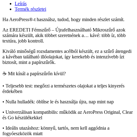
Leírás
Termék részletei
Ha AeroPress®-t használsz, tudod, hogy minden részlet számít.
Az EREDETI Fémszűrő – Újrafelhasználható Mikroszűrő azok
számára készült, akik többet szeretnének a… kávé: több íz, több
textúra, jobb kontroll.
Kiváló minőségű rozsdamentes acélból készült, ez a szűrő átengedi
a kávéban található illóolajokat, így kerekebb és intenzívebb ízt
biztosít, mint a papírszűrők.
☕ Mit kínál a papírszűrőn kívül?
• Teljesebb test: megőrzi a természetes olajokat a teljes kinyerés
érdekében
• Nulla hulladék: öblítse le és használja újra, nap mint nap
• Univerzálisan kompatibilis: működik az AeroPress Original, Clear
és Go készülékekkel
• Ideális utazáshoz: könnyű, tartós, nem kell aggódnia a
fogyóeszközök miatt