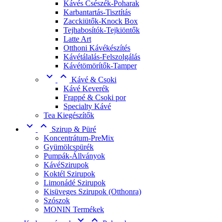
Kávés Csészék-Poharak
Karbantartás-Tisztítás
Zacckiütők-Knock Box
Tejhabosítók-Tejkiöntők
Latte Art
Otthoni Kávékészítés
Kávétálalás-Felszolgálás
Kávétömörítők-Tamper


Kávé & Csoki
Kávé Keverék
Frappé & Csoki por
Specialty Kávé
Tea Kiegészítők


Szirup & Püré
Koncentrátum-PreMix
Gyümölcspürék
Pumpák-Állványok
KávéSzirupok
Koktél Szirupok
Limonádé Szirupok
Kisüveges Szirupok (Otthonra)
Szószok
MONIN Termékek

