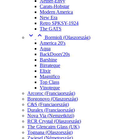
Aether-Envy
Carats-Hobstar
Modern America
New Era
Retro SPKSY-1924
The GATS


Bormioli (Olaszország)
America 20's
Aqua
BackDoors'20s
Barshine
Birrateque
Elixir
Magnifico
Top Class
Vinoteque
Arcoroc (Franciaország)
Borgonovo (Olaszország)
C&S (Franciaország)
Duralex (Franciaország)
Nova Via (Nemzetközi)
RCR Crystal (Olaszország)
The Glencairn Glass (UK)
Tognana (Olaszország)
Zwiesel (Németország)