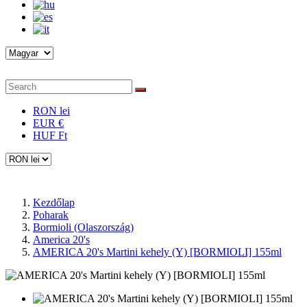
RON lei
EUR €
HUF Ft
Kezdőlap
Poharak
Bormioli (Olaszország)
America 20's
AMERICA 20's Martini kehely (Y) [BORMIOLI] 155ml