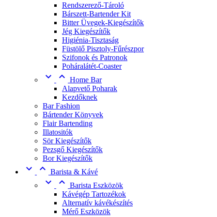
Rendszerező-Tároló
Bárszett-Bartender Kit
Bitter Üvegek-Kiegészítők
Jég Kiegészítők
Higiénia-Tisztaság
Füstölő Pisztoly-Fűrészpor
Szifonok és Patronok
Poháralátét-Coaster


Home Bar
Alapvető Poharak
Kezdőknek
Bar Fashion
Bártender Könyvek
Flair Bartending
Illatositók
Sör Kiegészítők
Pezsgő Kiegészítők
Bor Kiegészítők


Barista & Kávé


Barista Eszközök
Kávégép Tartozékok
Alternatív kávékészítés
Mérő Eszközök