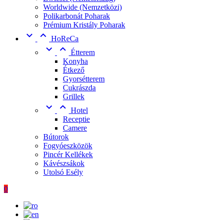
Worldwide (Nemzetközi)
Polikarbonát Poharak
Prémium Kristály Poharak


HoReCa


Étterem
Konyha
Étkező
Gyorsétterem
Cukrászda
Grillek


Hotel
Receptie
Camere
Bútorok
Fogyóeszközök
Pincér Kellékek
Kávészsákok
Utolsó Esély
0