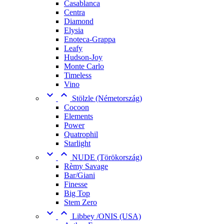
Casablanca
Centra
Diamond
Elysia
Enoteca-Grappa
Leafy
Hudson-Joy
Monte Carlo
Timeless
Vino


Stölzle (Németország)
Cocoon
Elements
Power
Quatrophil
Starlight


NUDE (Törökország)
Rèmy Savage
Bar/Giani
Finesse
Big Top
Stem Zero


Libbey /ONIS (USA)