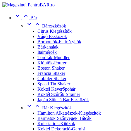


Bár


Báreszközök
Citrus Kiegészítők
Vágó Eszközök
Borbontók-Flair Nyitók
Bárkanalak
Italmércék
Törőfák-Muddler
Kiöntők-Pourer
Boston Shaker
Francia Shaker
Cobbler Shaker
Speed Tin Shaker
Koktél Keverőpohár
Koktél Szűrők-Strainer
Japán Stílusú Bár Eszközök


Bár Kiegészítők
Hamilton Alkatrészek-Kiegészítők
Barmatok-Szőnyegek-Tálcák
Kulcstartók-Kitűzők
Koktél Dekoráció-Garnish