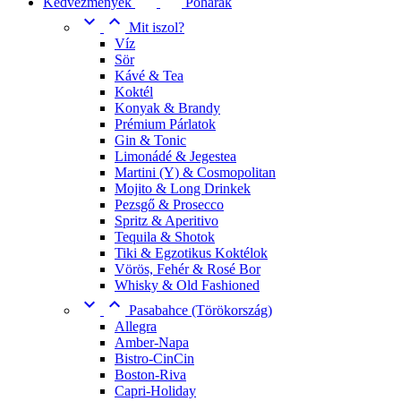
Kedvezmények
Poharak


Mit iszol?
Víz
Sör
Kávé & Tea
Koktél
Konyak & Brandy
Prémium Párlatok
Gin & Tonic
Limonádé & Jegestea
Martini (Y) & Cosmopolitan
Mojito & Long Drinkek
Pezsgő & Prosecco
Spritz & Aperitivo
Tequila & Shotok
Tiki & Egzotikus Koktélok
Vörös, Fehér & Rosé Bor
Whisky & Old Fashioned


Pasabahce (Törökország)
Allegra
Amber-Napa
Bistro-CinCin
Boston-Riva
Capri-Holiday