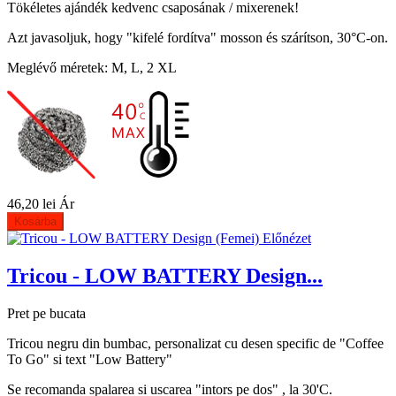
Tökéletes ajándék kedvenc csaposának / mixerenek!
Azt javasoljuk, hogy "kifelé fordítva" mosson és szárítson, 30°C-on.
Meglévő méretek: M, L, 2 XL
46,20 lei
Ár
Kosárba
Előnézet
Tricou - LOW BATTERY Design...
Pret pe bucata
Tricou negru din bumbac, personalizat cu desen specific de "Coffee
To Go" si text "Low Battery"
Se recomanda spalarea si uscarea "intors pe dos" , la 30'C.