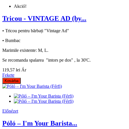
Akció!
Tricou - VINTAGE AD (by...
• Tricou pentru bărbați "Vintage Ad"
• Bumbac
Marimile existente: M, L.
Se recomanda spalarea "intors pe dos" , la 30'C.
119,57 lei
Ár
Fekete
Kosárba
Előnézet
Póló – I'm Your Barista...