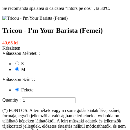
Se recomanda spalarea si calcarea "intors pe dos" , la 30'C.
Tricou - I'm Your Barista (Femei)
40,65 lei
Készleten
Válasszon Méretet: :
S
M
Válasszon Színt: :
Fekete
Quantity :
(*) FONTOS: A termékek vagy a csomagolás kialakítása, színei,
formája, egyéb jellemzői a valóságban eltérhetnek a weboldalon
található képeken láthatóktól. A leírt műszaki adatok és jellemzők
tájékoztató jellegűek, előzetes értesítés nélkül módosíthatók, és nem