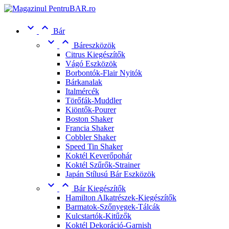


Bár


Báreszközök
Citrus Kiegészítők
Vágó Eszközök
Borbontók-Flair Nyitók
Bárkanalak
Italmércék
Törőfák-Muddler
Kiöntők-Pourer
Boston Shaker
Francia Shaker
Cobbler Shaker
Speed Tin Shaker
Koktél Keverőpohár
Koktél Szűrők-Strainer
Japán Stílusú Bár Eszközök


Bár Kiegészítők
Hamilton Alkatrészek-Kiegészítők
Barmatok-Szőnyegek-Tálcák
Kulcstartók-Kitűzők
Koktél Dekoráció-Garnish