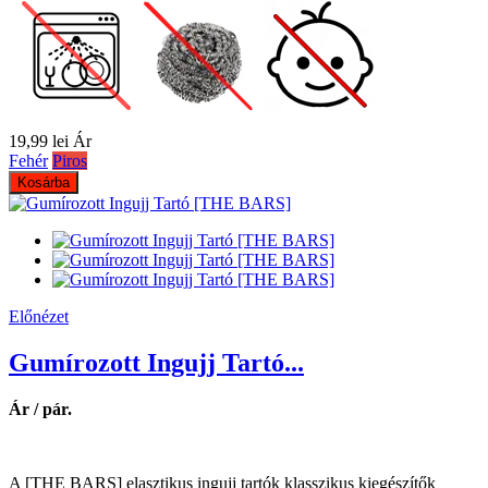
19,99 lei
Ár
Fehér
Piros
Kosárba
Előnézet
Gumírozott Ingujj Tartó...
Ár / pár.
A [THE BARS] elasztikus ingujj tartók klasszikus kiegészítők