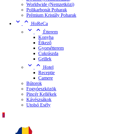
Worldwide (Nemzetközi)
Polikarbonát Poharak
Prémium Kristály Poharak


HoReCa


Étterem
Konyha
Étkező
Gyorsétterem
Cukrászda
Grillek


Hotel
Receptie
Camere
Bútorok
Fogyóeszközök
Pincér Kellékek
Kávészsákok
Utolsó Esély
0