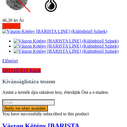
46,20 lei
Ár
Kosárba
Előnézet
ÉRTESÍTÉST Kérek
Kívánságlistára teszem
Amint a termék újra raktáron lesz, értesítjük Önt a e-mailen.
Notify me when available
You have successfully subscribed to this product
Vászon Kötény [BARISTA...