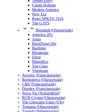
Aether-Envy
Carats-Hobstar
Modern America
New Era
Retro SPKSY-1924
The GATS


Bormioli (Olaszország)
America 20's
Aqua
BackDoors'20s
Barshine
Birrateque
Elixir
Magnifico
Top Class
Vinoteque
Arcoroc (Franciaország)
Borgonovo (Olaszország)
C&S (Franciaország)
Duralex (Franciaország)
Nova Via (Nemzetközi)
RCR Crystal (Olaszország)
The Glencairn Glass (UK)
Tognana (Olaszország)
Zwiesel (Németország)