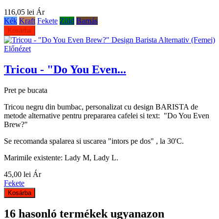
116,05 lei
Ár
Kék
Kraft
Fekete
Zöld
Barnás
Kosárba
Előnézet
Tricou - "Do You Even...
Pret pe bucata
Tricou negru din bumbac, personalizat cu design BARISTA de
metode alternative pentru prepararea cafelei si text: "Do You Even
Brew?"
Se recomanda spalarea si uscarea "intors pe dos" , la 30'C.
Marimile existente: Lady M, Lady L.
45,00 lei
Ár
Fekete
Kosárba
16 hasonló termékek ugyanazon