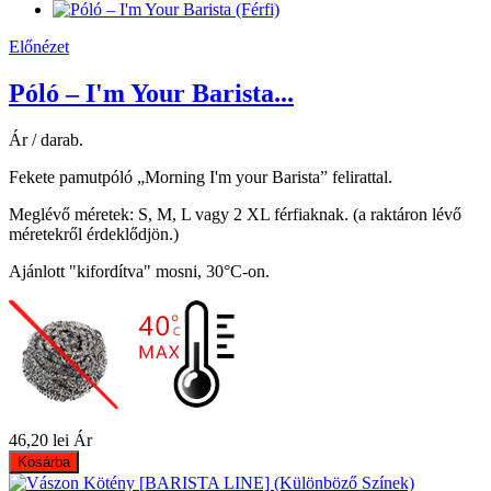
Előnézet
Póló – I'm Your Barista...
Ár / darab.
Fekete pamutpóló „Morning I'm your Barista” felirattal.
Meglévő méretek: S, M, L vagy 2 XL férfiaknak. (a raktáron lévő
méretekről érdeklődjön.)
Ajánlott "kifordítva" mosni, 30°C-on.
46,20 lei
Ár
Kosárba