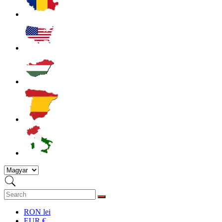
RON lei
EUR €