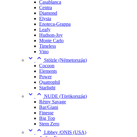
Casablanca
Centra
Diamond
Elysia
Enoteca-Grappa
Leafy
Hudson-Joy
Monte Carlo
Timeless
Vino


Stölzle (Németország)
Cocoon
Elements
Power
Quatrophil
Starlight


NUDE (Törökország)
Rèmy Savage
Bar/Giani
Finesse
Big Top
Stem Zero


Libbey /ONIS (USA)