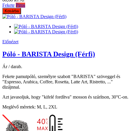
Fekete
Piros
Kosárba
Előnézet
Póló - BARISTA Design (Férfi)
Ár / darab.
Fekete pamutpóló, személyre szabott "BARISTA" szöveggel és
"Espresso, Arabica, Coffee, Rosetta, Latte Art, Ristretto, ..."
dizájnnal.
Azt javasoljuk, hogy "kifelé fordítva" mosson és szárítson, 30°C-on.
Meglévő méretek: M, L, 2XL