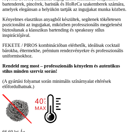
bartenderek, pincérek, baristák és HoReCa szakemberek számára,
amelyek elegánsan a helyükön tartják az ingujjakat munka közben.
Kényelmes elasztikus anyagból készültek, segítenek tökéletesen
pozicionálni az ingujjakat, miközben professzionális megjelenést
biztosítanak a klasszikus bartending és speakeasy stílus
inspirációjával.
FEKETE / PIROS kombinációban elérhetők, ideálisak cocktail
bárokba, éttermekbe, prémium rendezvényekre és professzionális
uniformisokhoz.
Rendeld meg most – professzionális kényelem és autentikus
stílus minden szerviz során!
(A gyártási folyamat során minimális színárnyalat eltérések
előfordulhatnak.)
66,60 lei
Ár