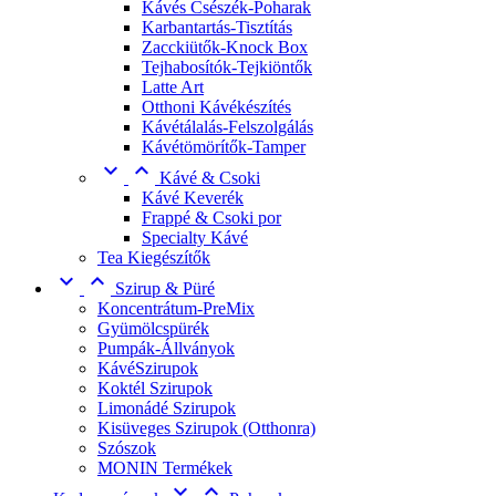
Kávés Csészék-Poharak
Karbantartás-Tisztítás
Zacckiütők-Knock Box
Tejhabosítók-Tejkiöntők
Latte Art
Otthoni Kávékészítés
Kávétálalás-Felszolgálás
Kávétömörítők-Tamper


Kávé & Csoki
Kávé Keverék
Frappé & Csoki por
Specialty Kávé
Tea Kiegészítők


Szirup & Püré
Koncentrátum-PreMix
Gyümölcspürék
Pumpák-Állványok
KávéSzirupok
Koktél Szirupok
Limonádé Szirupok
Kisüveges Szirupok (Otthonra)
Szószok
MONIN Termékek

