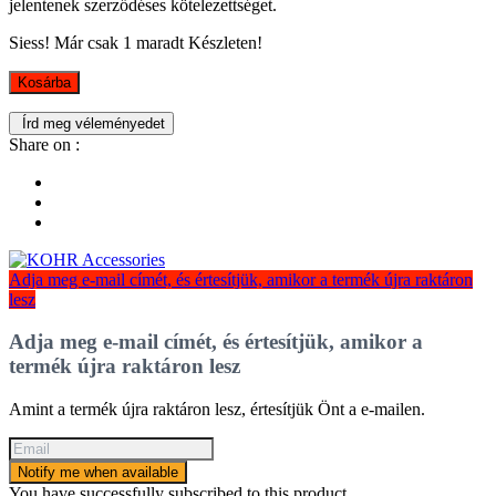
jelentenek szerződéses kötelezettséget.
Siess! Már csak
1
maradt Készleten!
Kosárba
Írd meg véleményedet
Share on :
Adja meg e-mail címét, és értesítjük, amikor a termék újra raktáron
lesz
Adja meg e-mail címét, és értesítjük, amikor a
termék újra raktáron lesz
Amint a termék újra raktáron lesz, értesítjük Önt a e-mailen.
Notify me when available
You have successfully subscribed to this product