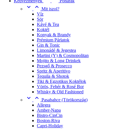
Kedvezmények
Poharak


Mit iszol?
Víz
Sör
Kávé & Tea
Koktél
Konyak & Brandy
Prémium Párlatok
Gin & Tonic
Limonádé & Jegestea
Martini (Y) & Cosmopolitan
Mojito & Long Drinkek
Pezsgő & Prosecco
Spritz & Aperitivo
Tequila & Shotok
Tiki & Egzotikus Koktélok
Vörös, Fehér & Rosé Bor
Whisky & Old Fashioned


Pasabahce (Törökország)
Allegra
Amber-Napa
Bistro-CinCin
Boston-Riva
Capri-Holiday