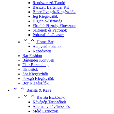
Rendszerező-Tároló
Bárszett-Bartender Kit
Bitter Üvegek-Kiegészítők
Jég Kiegészítők
Higiénia-Tisztaság
Füstölő Pisztoly-Fűrészpor
Szifonok és Patronok
Poháralátét-Coaster


Home Bar
Alapvető Poharak
Kezdőknek
Bar Fashion
Bártender Könyvek
Flair Bartending
Illatositók
Sör Kiegészítők
Pezsgő Kiegészítők
Bor Kiegészítők


Barista & Kávé


Barista Eszközök
Kávégép Tartozékok
Alternatív kávékészítés
Mérő Eszközök