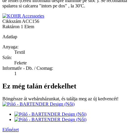
de femei (cereti informatii despre marimile pe stoc ). Se recomanda
spalarea si calcarea "intors pe dos" , la 30'C.
Cikkszám
ACC156
Raktáron
1 Elem
Adatlap
Anyaga:
Textil
Szín:
Fekete
Informatív - Db. / Csomag:
1
Ez még talán érdekelhet
Böngéssze át webáruházunkat, és találja meg az új kedvencét!
Előnézet