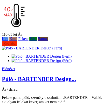
116,05 lei
Ár
Kék
Kraft
Fekete
Zöld
Barnás
Kosárba
Előnézet
Póló - BARTENDER Design...
Ár / darab.
Fekete pamutpóló, személyre szabottan „BARTENDER – Valaki,
aki olyan italokat kever, amiket nem tud.”