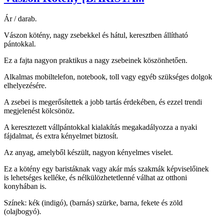
Ár / darab.
Vászon kötény, nagy zsebekkel és hátul, keresztben állítható
pántokkal.
Ez a fajta nagyon praktikus a nagy zsebeinek köszönhetően.
Alkalmas mobiltelefon, notebook, toll vagy egyéb szükséges dolgok
elhelyezésére.
A zsebei is megerősítettek a jobb tartás érdekében, és ezzel trendi
megjelenést kölcsönöz.
A keresztezett vállpántokkal kialakítás megakadályozza a nyaki
fájdalmat, és extra kényelmet biztosít.
Az anyag, amelyből készült, nagyon kényelmes viselet.
Ez a kötény egy baristáknak vagy akár más szakmák képviselőinek
is lehetséges kelléke, és nélkülözhetetlenné válhat az otthoni
konyhában is.
Színek: kék (indigó), (barnás) szürke, barna, fekete és zöld
(olajbogyó).