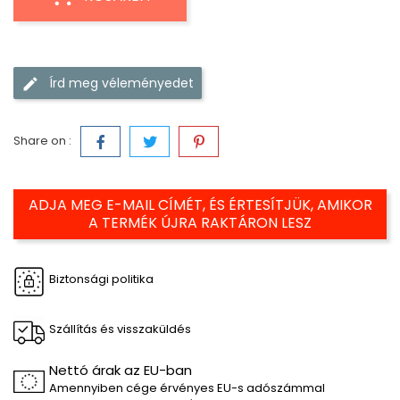
Írd meg véleményedet
Share on :
ADJA MEG E-MAIL CÍMÉT, ÉS ÉRTESÍTJÜK, AMIKOR
A TERMÉK ÚJRA RAKTÁRON LESZ
Biztonsági politika
Szállítás és visszaküldés
Nettó árak az EU-ban
Amennyiben cége érvényes EU-s adószámmal