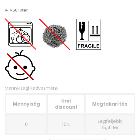
► V60 Filter
Mennyiségi kedvezmény
Unit
Mennyiség
Megtakarítás
discount
Legfeljebb
6
10%
15,41 lei