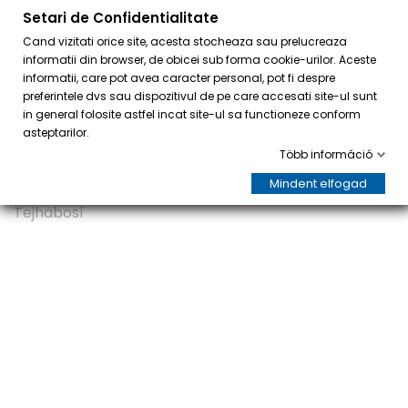
Setari de Confidentialitate
0
Cand vizitati orice site, acesta stocheaza sau prelucreaza
informatii din browser, de obicei sub forma cookie-urilor. Aceste
informatii, care pot avea caracter personal, pot fi despre
preferintele dvs sau dispozitivul de pe care accesati site-ul sunt
in general folosite astfel incat site-ul sa functioneze conform
asteptarilor.
Több információ
AKCIÓ!
Mindent elfogad