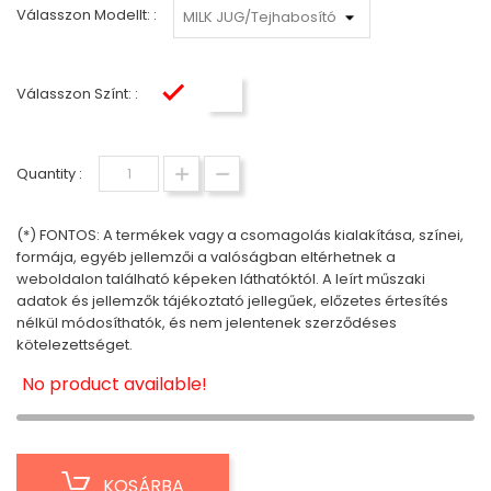
Válasszon Modellt: :
Válasszon Színt: :
Arany
Fekete
Quantity :
(*) FONTOS: A termékek vagy a csomagolás kialakítása, színei,
formája, egyéb jellemzői a valóságban eltérhetnek a
weboldalon található képeken láthatóktól. A leírt műszaki
adatok és jellemzők tájékoztató jellegűek, előzetes értesítés
nélkül módosíthatók, és nem jelentenek szerződéses
kötelezettséget.
No product available!
KOSÁRBA