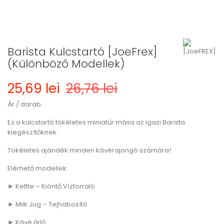
Barista Kulcstartó [JoeFrex]
(Különböző Modellek)
25,69 lei
26,76 lei
Ár / darab.
Ez a kulcstartó tökéletes miniatűr mása az igazi Barista
kiegészítőknek.
Tökéletes ajándék minden kávérajongó számára!
Elérhető modellek:
► Kettle – Kiöntő Vízforraló
► Milk Jug – Tejhabosító
► Kávé őrlő