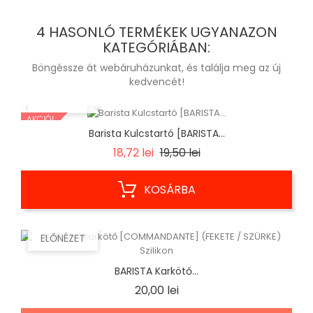
4 HASONLÓ TERMÉKEK UGYANAZON
KATEGÓRIÁBAN:
Böngéssze át webáruházunkat, és találja meg az új
kedvencét!
ELŐNÉZET
AKCIÓ!
Barista Kulcstartó [BARISTA...
Regular
Ár
18,72 lei
19,50 lei
price
KOSÁRBA
ELŐNÉZET
BARISTA Karkötő...
Ár
20,00 lei