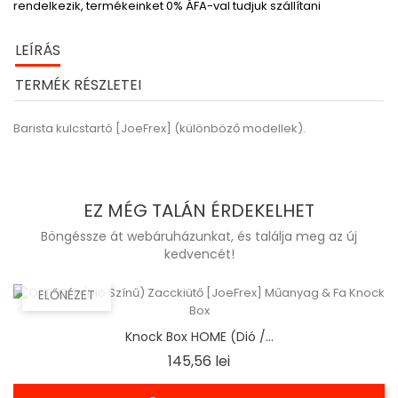
rendelkezik, termékeinket 0% ÁFA-val tudjuk szállítani
LEÍRÁS
TERMÉK RÉSZLETEI
Barista kulcstartó [JoeFrex] (különböző modellek).
EZ MÉG TALÁN ÉRDEKELHET
Böngéssze át webáruházunkat, és találja meg az új
kedvencét!
ELŐNÉZET
Knock Box HOME (Dió /...
Ár
145,56 lei