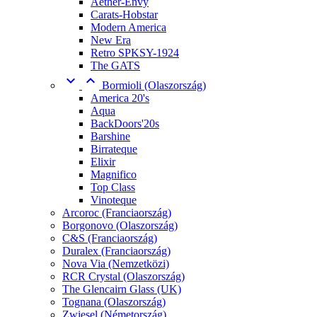
Aether-Envy
Carats-Hobstar
Modern America
New Era
Retro SPKSY-1924
The GATS


Bormioli (Olaszország)
America 20's
Aqua
BackDoors'20s
Barshine
Birrateque
Elixir
Magnifico
Top Class
Vinoteque
Arcoroc (Franciaország)
Borgonovo (Olaszország)
C&S (Franciaország)
Duralex (Franciaország)
Nova Via (Nemzetközi)
RCR Crystal (Olaszország)
The Glencairn Glass (UK)
Tognana (Olaszország)
Zwiesel (Németország)