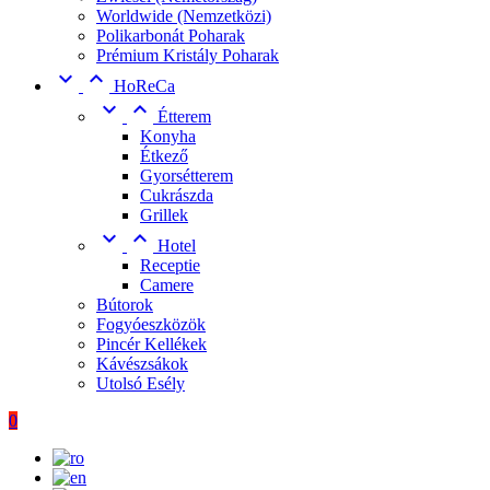
Worldwide (Nemzetközi)
Polikarbonát Poharak
Prémium Kristály Poharak


HoReCa


Étterem
Konyha
Étkező
Gyorsétterem
Cukrászda
Grillek


Hotel
Receptie
Camere
Bútorok
Fogyóeszközök
Pincér Kellékek
Kávészsákok
Utolsó Esély
0