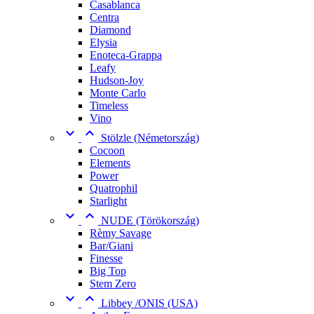
Casablanca
Centra
Diamond
Elysia
Enoteca-Grappa
Leafy
Hudson-Joy
Monte Carlo
Timeless
Vino


Stölzle (Németország)
Cocoon
Elements
Power
Quatrophil
Starlight


NUDE (Törökország)
Rèmy Savage
Bar/Giani
Finesse
Big Top
Stem Zero


Libbey /ONIS (USA)