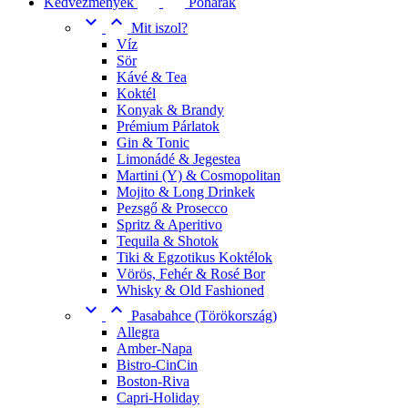
Kedvezmények
Poharak


Mit iszol?
Víz
Sör
Kávé & Tea
Koktél
Konyak & Brandy
Prémium Párlatok
Gin & Tonic
Limonádé & Jegestea
Martini (Y) & Cosmopolitan
Mojito & Long Drinkek
Pezsgő & Prosecco
Spritz & Aperitivo
Tequila & Shotok
Tiki & Egzotikus Koktélok
Vörös, Fehér & Rosé Bor
Whisky & Old Fashioned


Pasabahce (Törökország)
Allegra
Amber-Napa
Bistro-CinCin
Boston-Riva
Capri-Holiday