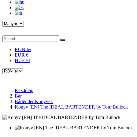
RON lei
EUR €
HUF Ft
Kezdőlap
Bár
Bártender Könyvek
Könyv [EN] The IDEAL BARTENDER by Tom Bullock