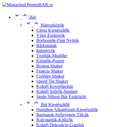


Bár


Báreszközök
Citrus Kiegészítők
Vágó Eszközök
Borbontók-Flair Nyitók
Bárkanalak
Italmércék
Törőfák-Muddler
Kiöntők-Pourer
Boston Shaker
Francia Shaker
Cobbler Shaker
Speed Tin Shaker
Koktél Keverőpohár
Koktél Szűrők-Strainer
Japán Stílusú Bár Eszközök


Bár Kiegészítők
Hamilton Alkatrészek-Kiegészítők
Barmatok-Szőnyegek-Tálcák
Kulcstartók-Kitűzők
Koktél Dekoráció-Garnish