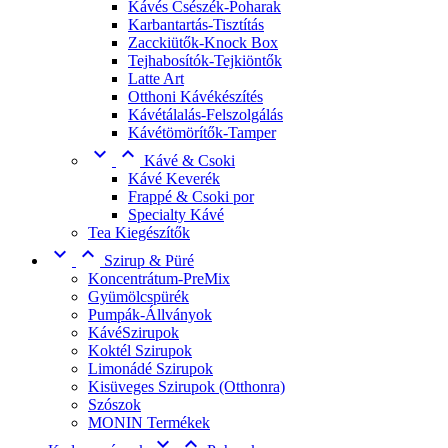
Kávés Csészék-Poharak
Karbantartás-Tisztítás
Zacckiütők-Knock Box
Tejhabosítók-Tejkiöntők
Latte Art
Otthoni Kávékészítés
Kávétálalás-Felszolgálás
Kávétömörítők-Tamper


Kávé & Csoki
Kávé Keverék
Frappé & Csoki por
Specialty Kávé
Tea Kiegészítők


Szirup & Püré
Koncentrátum-PreMix
Gyümölcspürék
Pumpák-Állványok
KávéSzirupok
Koktél Szirupok
Limonádé Szirupok
Kisüveges Szirupok (Otthonra)
Szószok
MONIN Termékek

