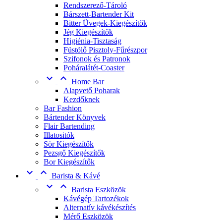
Rendszerező-Tároló
Bárszett-Bartender Kit
Bitter Üvegek-Kiegészítők
Jég Kiegészítők
Higiénia-Tisztaság
Füstölő Pisztoly-Fűrészpor
Szifonok és Patronok
Poháralátét-Coaster


Home Bar
Alapvető Poharak
Kezdőknek
Bar Fashion
Bártender Könyvek
Flair Bartending
Illatositók
Sör Kiegészítők
Pezsgő Kiegészítők
Bor Kiegészítők


Barista & Kávé


Barista Eszközök
Kávégép Tartozékok
Alternatív kávékészítés
Mérő Eszközök