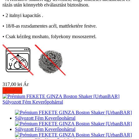
rázás után könnyebb elválasztást biztosítson.
• 2 italnyi kapacitás .
• 18/8-as rozsdamentes acél, mattfeketére festve.
• Csak kézileg moshato, folyekony mososzerrel.
317,00 lei
Ár
Kosárba