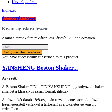
Előnézet
ÉRTESÍTÉST Kérek
Kívánságlistára teszem
Amint a termék újra raktáron lesz, értesítjük Önt a e-mailen.
Notify me when available
You have successfully subscribed to this product
YANSHENG Boston Shaker...
Ár / szett.
A Boston Shaker TIN + TIN YANSHENG egy súlyozott shaker,
amelyet a klasszikus ázsiai formák ihlettek.
A készlet két darab 18/8-os japán rozsdamentes acélból készült,
lézerhegesztett végekkel a tartósság és a tökéletes egyensúly
érdekében.