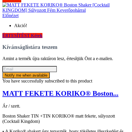
Előnézet
Akció!
ÉRTESÍTÉST Kérek
Kívánságlistára teszem
Amint a termék újra raktáron lesz, értesítjük Önt a e-mailen.
Notify me when available
You have successfully subscribed to this product
MATT FEKETE KORIKO® Boston...
Ár / szett.
Boston Shaker TIN +TIN KORIKO® matt fekete, súlyozott
(Cocktail Kingdom)
• A Koriko® shakert úgy tervezték, hogy tökéletes illeszkedést és