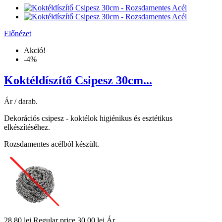
Előnézet
Akció!
-4%
Koktéldíszítő Csipesz 30cm...
Ár / darab.
Dekorációs csipesz - koktélok higiénikus és esztétikus
elkészítéséhez.
Rozsdamentes acélból készült.
28,80 lei
Regular price
30,00 lei
Ár