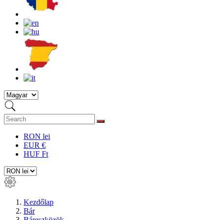
RON lei
EUR €
HUF Ft
Kezdőlap
Bár
Báreszközök