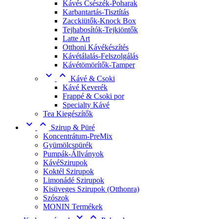
Kávés Csészék-Poharak
Karbantartás-Tisztítás
Zacckiütők-Knock Box
Tejhabosítók-Tejkiöntők
Latte Art
Otthoni Kávékészítés
Kávétálalás-Felszolgálás
Kávétömörítők-Tamper


Kávé & Csoki
Kávé Keverék
Frappé & Csoki por
Specialty Kávé
Tea Kiegészítők


Szirup & Püré
Koncentrátum-PreMix
Gyümölcspürék
Pumpák-Állványok
KávéSzirupok
Koktél Szirupok
Limonádé Szirupok
Kisüveges Szirupok (Otthonra)
Szószok
MONIN Termékek

