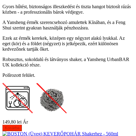
Gyors hűtést, biztonságos illeszkedést és tiszta hangot biztosít rázás
közben - a professzionális bárok védjegye.
A Yansheng érmék szerencsehozó amulettek Kínában, és a Feng
Shui szerint gyakran használják pénzhozásra.
Ezek az érmék kerekek, középen egy négyzet alakú lyukkal. Az
eget (kör) és a földet (négyzet) is jelképezik, ezért különösen
kedvezőnek tartják őket.
Robusztus, sokoldalú és látványos shaker, a Yansheng UrbanBAR
UK kollekció része.
Polírozott felület.
149,80 lei
Ár
Kosárba