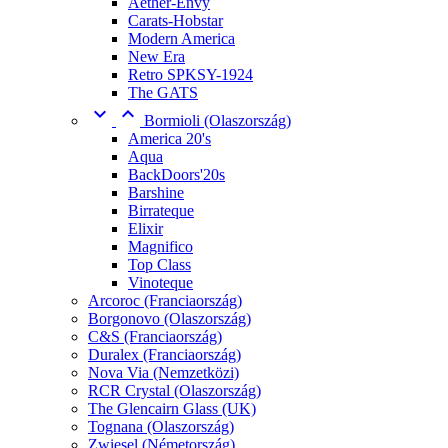
Aether-Envy
Carats-Hobstar
Modern America
New Era
Retro SPKSY-1924
The GATS


Bormioli (Olaszország)
America 20's
Aqua
BackDoors'20s
Barshine
Birrateque
Elixir
Magnifico
Top Class
Vinoteque
Arcoroc (Franciaország)
Borgonovo (Olaszország)
C&S (Franciaország)
Duralex (Franciaország)
Nova Via (Nemzetközi)
RCR Crystal (Olaszország)
The Glencairn Glass (UK)
Tognana (Olaszország)
Zwiesel (Németország)