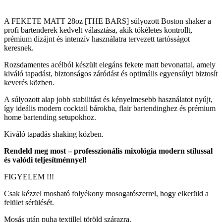
A FEKETE MATT 28oz [THE BARS] súlyozott Boston shaker a
profi bartenderek kedvelt választása, akik tökéletes kontrollt,
prémium dizájnt és intenzív használatra tervezett tartósságot
keresnek.
Rozsdamentes acélból készült elegáns fekete matt bevonattal, amely
kiváló tapadást, biztonságos záródást és optimális egyensúlyt biztosít
keverés közben.
A súlyozott alap jobb stabilitást és kényelmesebb használatot nyújt,
így ideális modern cocktail bárokba, flair bartendinghez és prémium
home bartending setupokhoz.
Kiváló tapadás shaking közben.
Rendeld meg most – professzionális mixológia modern stílussal
és valódi teljesítménnyel!
FIGYELEM !!!
Csak kézzel mosható folyékony mosogatószerrel, hogy elkerüld a
felület sérülését.
Mosás után puha textillel töröld szárazra.