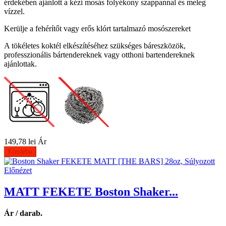
érdekében ajánlott a kézi mosás folyékony szappannal és meleg
vízzel.
Kerülje a fehérítőt vagy erős klórt tartalmazó mosószereket
A tökéletes koktél elkészítéséhez szükséges báreszközök,
professzionális bártendereknek vagy otthoni bartendereknek
ajánlottak.
149,78 lei
Ár
Kosárba
Előnézet
MATT FEKETE Boston Shaker...
Ár / darab.