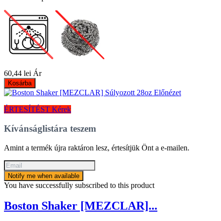
60,44 lei
Ár
Kosárba
Előnézet
ÉRTESÍTÉST Kérek
Kívánságlistára teszem
Amint a termék újra raktáron lesz, értesítjük Önt a e-mailen.
Notify me when available
You have successfully subscribed to this product
Boston Shaker [MEZCLAR]...