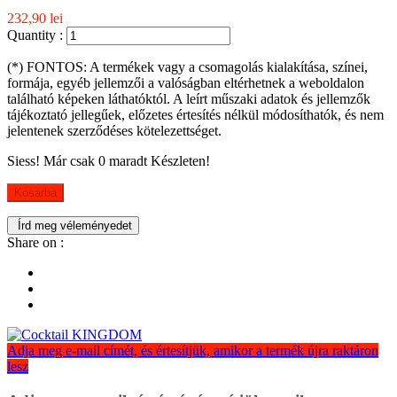
232,90 lei
Quantity :
(*) FONTOS: A termékek vagy a csomagolás kialakítása, színei,
formája, egyéb jellemzői a valóságban eltérhetnek a weboldalon
található képeken láthatóktól. A leírt műszaki adatok és jellemzők
tájékoztató jellegűek, előzetes értesítés nélkül módosíthatók, és nem
jelentenek szerződéses kötelezettséget.
Siess! Már csak
0
maradt Készleten!
Kosárba
Írd meg véleményedet
Share on :
Adja meg e-mail címét, és értesítjük, amikor a termék újra raktáron
lesz