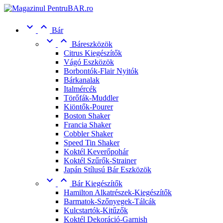


Bár


Báreszközök
Citrus Kiegészítők
Vágó Eszközök
Borbontók-Flair Nyitók
Bárkanalak
Italmércék
Törőfák-Muddler
Kiöntők-Pourer
Boston Shaker
Francia Shaker
Cobbler Shaker
Speed Tin Shaker
Koktél Keverőpohár
Koktél Szűrők-Strainer
Japán Stílusú Bár Eszközök


Bár Kiegészítők
Hamilton Alkatrészek-Kiegészítők
Barmatok-Szőnyegek-Tálcák
Kulcstartók-Kitűzők
Koktél Dekoráció-Garnish