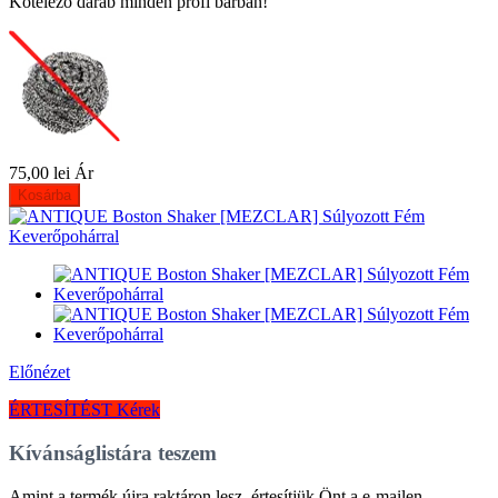
Kötelező darab minden profi bárban!
75,00 lei
Ár
Kosárba
Előnézet
ÉRTESÍTÉST Kérek
Kívánságlistára teszem
Amint a termék újra raktáron lesz, értesítjük Önt a e-mailen.