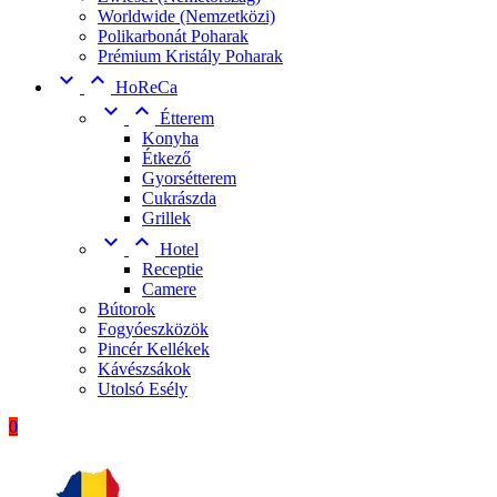
Worldwide (Nemzetközi)
Polikarbonát Poharak
Prémium Kristály Poharak


HoReCa


Étterem
Konyha
Étkező
Gyorsétterem
Cukrászda
Grillek


Hotel
Receptie
Camere
Bútorok
Fogyóeszközök
Pincér Kellékek
Kávészsákok
Utolsó Esély
0