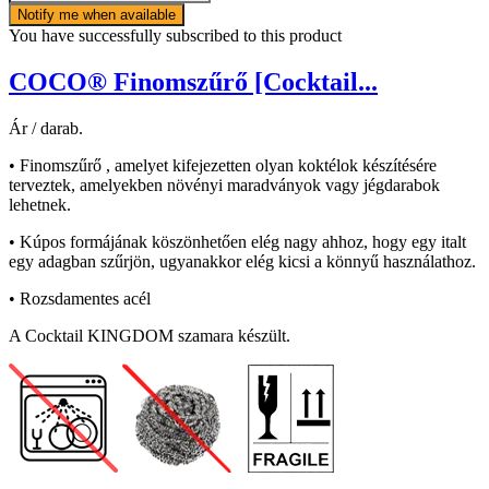
Notify me when available
You have successfully subscribed to this product
COCO® Finomszűrő [Cocktail...
Ár / darab.
• Finomszűrő , amelyet kifejezetten olyan koktélok készítésére
terveztek, amelyekben növényi maradványok vagy jégdarabok
lehetnek.
• Kúpos formájának köszönhetően elég nagy ahhoz, hogy egy italt
egy adagban szűrjön, ugyanakkor elég kicsi a könnyű használathoz.
• Rozsdamentes acél
A Cocktail KINGDOM szamara készült.