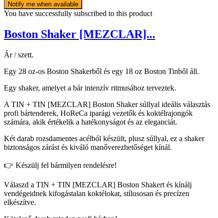
Notify me when available
You have successfully subscribed to this product
Boston Shaker [MEZCLAR]...
Ár / szett.
Egy 28 oz-os Boston Shakerből és egy 18 oz Boston Tinből áll.
Egy shaker, amelyet a bár intenzív ritmusához terveztek.
A TIN + TIN [MEZCLAR] Boston Shaker súllyal ideális választás
profi bártenderek, HoReCa iparági vezetők és koktélrajongók
számára, akik értékelik a hatékonyságot és az eleganciát.
Két darab rozsdamentes acélból készült, plusz súllyal, ez a shaker
biztonságos zárást és kiváló manőverezhetőséget kínál.
👉 Készülj fel bármilyen rendelésre!
Válaszd a TIN + TIN [MEZCLAR] Boston Shakert és kínálj
vendégeidnek kifogástalan koktélokat, stílusosan és precízen
elkészítve.