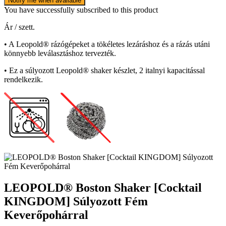
Notify me when available
You have successfully subscribed to this product
Ár / szett.
• A Leopold® rázógépeket a tökéletes lezáráshoz és a rázás utáni
könnyebb leválasztáshoz tervezték.
• Ez a súlyozott Leopold® shaker készlet, 2 italnyi kapacitással
rendelkezik.
LEOPOLD® Boston Shaker [Cocktail
KINGDOM] Súlyozott Fém
Keverőpohárral