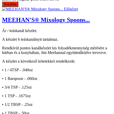
Kosárba
Előnézet
MEEHAN'S® Mixology Spoons...
Ár / teáskanál készlet.
A készlet 6 teáskanálnyit tartalmaz.
Rendkívül pontos kanálkészlet kis folyadékmennyiség mérésére a
bárban és a konyhában, Jim Meehannal együttműködve tervezve.
A készlet a következő kötetekkel rendelkezik:
• 1 / 4TSP - .040oz
• 1 Barspoon - .060oz
• 3/4 TSP - .125oz
• 1 TSP - .1675oz
• 1/2 TBSP - .25oz
• 1 TBSP - .50oz