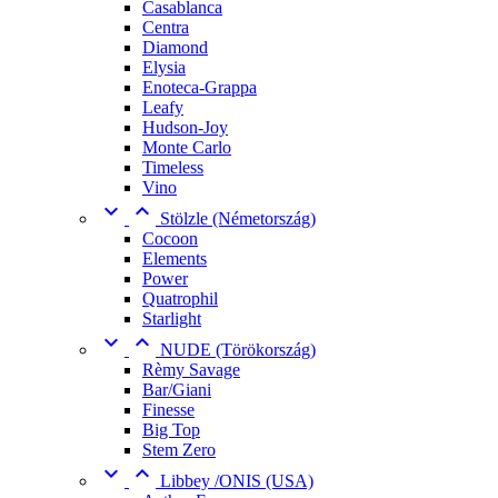
Casablanca
Centra
Diamond
Elysia
Enoteca-Grappa
Leafy
Hudson-Joy
Monte Carlo
Timeless
Vino


Stölzle (Németország)
Cocoon
Elements
Power
Quatrophil
Starlight


NUDE (Törökország)
Rèmy Savage
Bar/Giani
Finesse
Big Top
Stem Zero


Libbey /ONIS (USA)