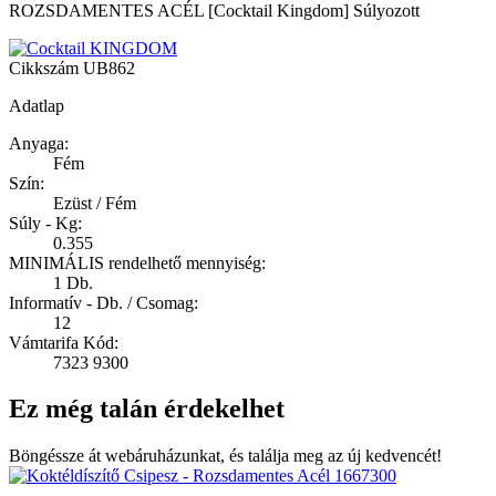
ROZSDAMENTES ACÉL [Cocktail Kingdom] Súlyozott
Cikkszám
UB862
Adatlap
Anyaga:
Fém
Szín:
Ezüst / Fém
Súly - Kg:
0.355
MINIMÁLIS rendelhető mennyiség:
1 Db.
Informatív - Db. / Csomag:
12
Vámtarifa Kód:
7323 9300
Ez még talán érdekelhet
Böngéssze át webáruházunkat, és találja meg az új kedvencét!