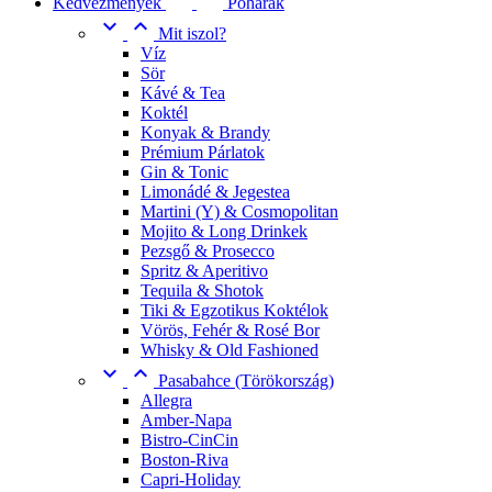
Kedvezmények
Poharak


Mit iszol?
Víz
Sör
Kávé & Tea
Koktél
Konyak & Brandy
Prémium Párlatok
Gin & Tonic
Limonádé & Jegestea
Martini (Y) & Cosmopolitan
Mojito & Long Drinkek
Pezsgő & Prosecco
Spritz & Aperitivo
Tequila & Shotok
Tiki & Egzotikus Koktélok
Vörös, Fehér & Rosé Bor
Whisky & Old Fashioned


Pasabahce (Törökország)
Allegra
Amber-Napa
Bistro-CinCin
Boston-Riva
Capri-Holiday