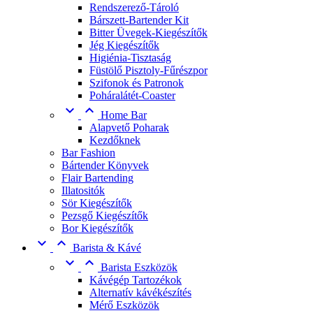
Rendszerező-Tároló
Bárszett-Bartender Kit
Bitter Üvegek-Kiegészítők
Jég Kiegészítők
Higiénia-Tisztaság
Füstölő Pisztoly-Fűrészpor
Szifonok és Patronok
Poháralátét-Coaster


Home Bar
Alapvető Poharak
Kezdőknek
Bar Fashion
Bártender Könyvek
Flair Bartending
Illatositók
Sör Kiegészítők
Pezsgő Kiegészítők
Bor Kiegészítők


Barista & Kávé


Barista Eszközök
Kávégép Tartozékok
Alternatív kávékészítés
Mérő Eszközök