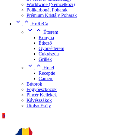
Worldwide (Nemzetközi)
Polikarbonát Poharak
Prémium Kristály Poharak


HoReCa


Étterem
Konyha
Étkező
Gyorsétterem
Cukrászda
Grillek


Hotel
Receptie
Camere
Bútorok
Fogyóeszközök
Pincér Kellékek
Kávészsákok
Utolsó Esély
0