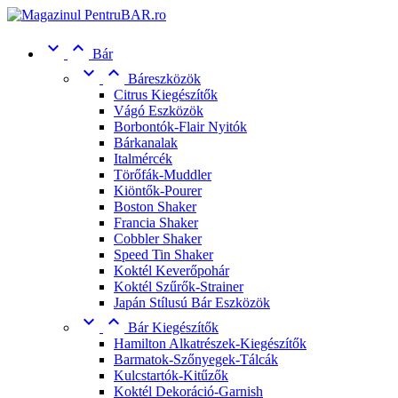


Bár


Báreszközök
Citrus Kiegészítők
Vágó Eszközök
Borbontók-Flair Nyitók
Bárkanalak
Italmércék
Törőfák-Muddler
Kiöntők-Pourer
Boston Shaker
Francia Shaker
Cobbler Shaker
Speed Tin Shaker
Koktél Keverőpohár
Koktél Szűrők-Strainer
Japán Stílusú Bár Eszközök


Bár Kiegészítők
Hamilton Alkatrészek-Kiegészítők
Barmatok-Szőnyegek-Tálcák
Kulcstartók-Kitűzők
Koktél Dekoráció-Garnish