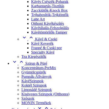
Kávés Csészék-Poharak
Karbantartás-Tisztítás
Zacckiütők-Knock Box
Tejhabosítók-Tejkiöntők
Latte Art
Otthoni Kávékészítés
Kávétálalás-Felszolgálás
Kávétömörítők-Tamper


Kávé & Csoki
Kávé Keverék
Frappé & Csoki por
Specialty Kávé
Tea Kiegészítők


Szirup & Püré
Koncentrátum-PreMix
Gyümölcspürék
Pumpák-Állványok
KávéSzirupok
Koktél Szirupok
Limonádé Szirupok
Kisüveges Szirupok (Otthonra)
Szószok
MONIN Termékek

