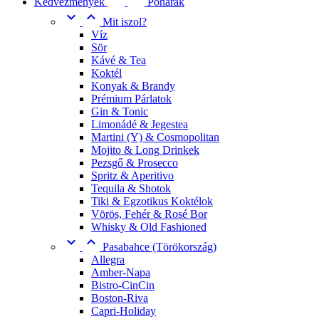
Kedvezmények
Poharak


Mit iszol?
Víz
Sör
Kávé & Tea
Koktél
Konyak & Brandy
Prémium Párlatok
Gin & Tonic
Limonádé & Jegestea
Martini (Y) & Cosmopolitan
Mojito & Long Drinkek
Pezsgő & Prosecco
Spritz & Aperitivo
Tequila & Shotok
Tiki & Egzotikus Koktélok
Vörös, Fehér & Rosé Bor
Whisky & Old Fashioned


Pasabahce (Törökország)
Allegra
Amber-Napa
Bistro-CinCin
Boston-Riva
Capri-Holiday