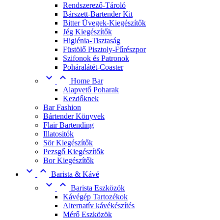
Rendszerező-Tároló
Bárszett-Bartender Kit
Bitter Üvegek-Kiegészítők
Jég Kiegészítők
Higiénia-Tisztaság
Füstölő Pisztoly-Fűrészpor
Szifonok és Patronok
Poháralátét-Coaster


Home Bar
Alapvető Poharak
Kezdőknek
Bar Fashion
Bártender Könyvek
Flair Bartending
Illatositók
Sör Kiegészítők
Pezsgő Kiegészítők
Bor Kiegészítők


Barista & Kávé


Barista Eszközök
Kávégép Tartozékok
Alternatív kávékészítés
Mérő Eszközök