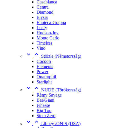
Casablanca
Centra
Diamond
Elysia
Enoteca-Grappa
Leafy
Hudson-Joy
Monte Carlo
Timeless
Vino


Stölzle (Németország)
Cocoon
Elements
Power
Quatrophil
Starlight


NUDE (Törökország)
Rèmy Savage
Bar/Giani
Finesse
Big Top
Stem Zero


Libbey /ONIS (USA)