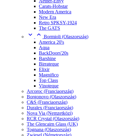
Aether-Envy
Carats-Hobstar
Modern America
New Era
Retro SPKSY-1924
The GATS


Bormioli (Olaszország)
America 20's
Aqua
BackDoors'20s
Barshine
Birrateque
Elixir
Magnifico
Top Class
Vinoteque
Arcoroc (Franciaország)
Borgonovo (Olaszország)
C&S (Franciaország)
Duralex (Franciaország)
Nova Via (Nemzetközi)
RCR Crystal (Olaszország)
The Glencairn Glass (UK)
Tognana (Olaszország)
Zwiesel (Németország)