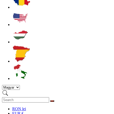
RON lei
EUR €