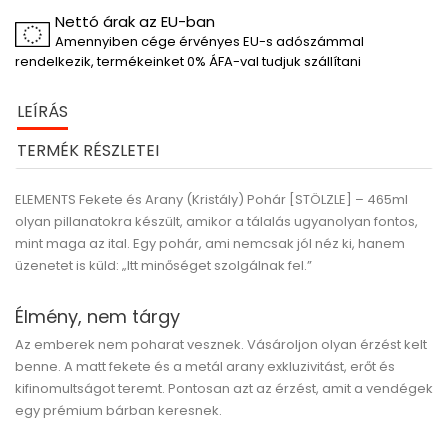
Nettó árak az EU-ban
Amennyiben cége érvényes EU-s adószámmal
rendelkezik, termékeinket 0% ÁFA-val tudjuk szállítani
LEÍRÁS
TERMÉK RÉSZLETEI
ELEMENTS Fekete és Arany (Kristály) Pohár [STÖLZLE] – 465ml
olyan pillanatokra készült, amikor a tálalás ugyanolyan fontos,
mint maga az ital. Egy pohár, ami nemcsak jól néz ki, hanem
üzenetet is küld:
„Itt minőséget szolgálnak fel.”
Élmény, nem tárgy
Az emberek nem poharat vesznek. Vásároljon
olyan érzést kelt
benne
. A matt fekete és a metál arany exkluzivitást, erőt és
kifinomultságot teremt. Pontosan azt az érzést, amit a vendégek
egy prémium bárban keresnek.