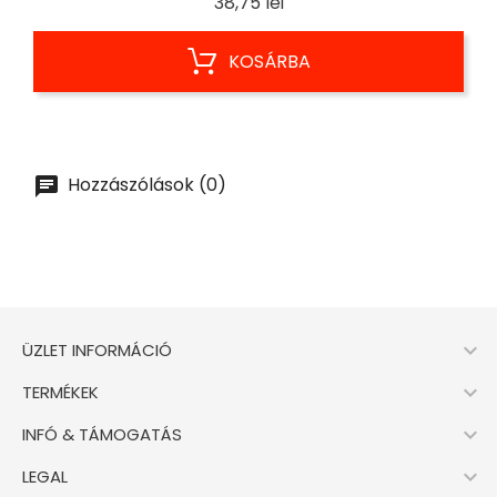
Ár
38,75 lei
KOSÁRBA
Hozzászólások (0)

ÜZLET INFORMÁCIÓ

TERMÉKEK

INFÓ & TÁMOGATÁS

LEGAL