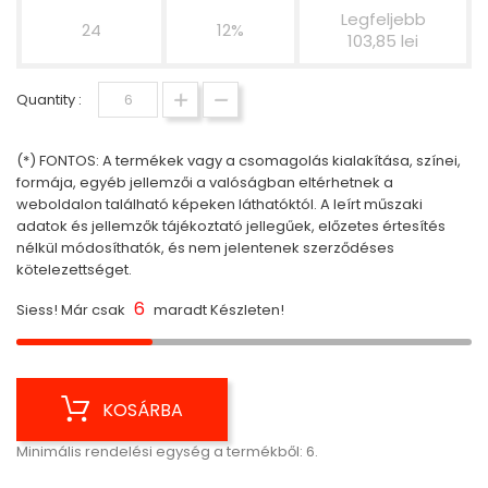
Legfeljebb
24
12%
103,85 lei
Quantity :
(*) FONTOS: A termékek vagy a csomagolás kialakítása, színei,
formája, egyéb jellemzői a valóságban eltérhetnek a
weboldalon található képeken láthatóktól. A leírt műszaki
adatok és jellemzők tájékoztató jellegűek, előzetes értesítés
nélkül módosíthatók, és nem jelentenek szerződéses
kötelezettséget.
6
Siess! Már csak
maradt Készleten!
KOSÁRBA
Minimális rendelési egység a termékből: 6.