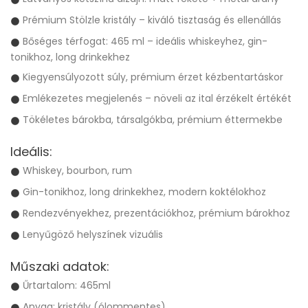
Prémium Stölzle kristály – kiváló tisztaság és ellenállás
Bőséges térfogat: 465 ml – ideális whiskeyhez, gin-
tonikhoz, long drinkekhez
Kiegyensúlyozott súly, prémium érzet kézbentartáskor
Emlékezetes megjelenés – növeli az ital érzékelt értékét
Tökéletes bárokba, társalgókba, prémium éttermekbe
Ideális:
Whiskey, bourbon, rum
Gin-tonikhoz, long drinkekhez, modern koktélokhoz
Rendezvényekhez, prezentációkhoz, prémium bárokhoz
Lenyűgöző helyszínek vizuális
Műszaki adatok:
Űrtartalom: 465ml
Anyag: kristály (ólommentes)