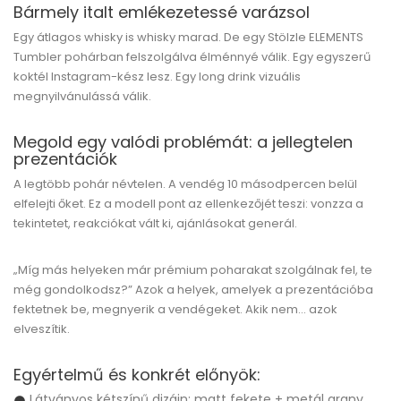
Bármely italt emlékezetessé varázsol
Egy átlagos whisky is whisky marad. De egy
Stölzle ELEMENTS
Tumbler
pohárban felszolgálva élménnyé válik. Egy egyszerű
koktél Instagram-kész lesz. Egy long drink vizuális
megnyilvánulássá válik.
Megold egy valódi problémát: a jellegtelen
prezentációk
A legtöbb pohár névtelen. A vendég 10 másodpercen belül
elfelejti őket. Ez a modell pont az ellenkezőjét teszi:
vonzza a
tekintetet, reakciókat vált ki, ajánlásokat generál.
„Míg más helyeken már prémium poharakat szolgálnak fel, te
még gondolkodsz?” Azok a helyek, amelyek a prezentációba
fektetnek be, megnyerik a vendégeket. Akik nem... azok
elveszítik.
Egyértelmű és konkrét előnyök:
Látványos kétszínű dizájn: matt fekete + metál arany