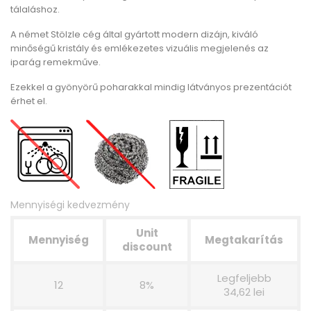
tálaláshoz.
A német Stölzle cég által gyártott modern dizájn, kiváló
minőségű kristály és emlékezetes vizuális megjelenés az
iparág remekműve.
Ezekkel a gyönyörű poharakkal mindig látványos prezentációt
érhet el.
Mennyiségi kedvezmény
Unit
Mennyiség
Megtakarítás
discount
Legfeljebb
12
8%
34,62 lei