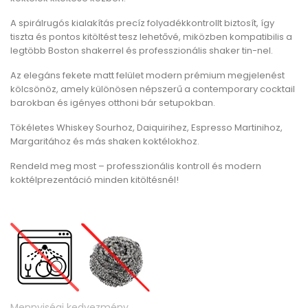
A spirálrugós kialakítás precíz folyadékkontrollt biztosít, így
tiszta és pontos kitöltést tesz lehetővé, miközben kompatibilis a
legtöbb Boston shakerrel és professzionális shaker tin-nel.
Az elegáns fekete matt felület modern prémium megjelenést
kölcsönöz, amely különösen népszerű a contemporary cocktail
barokban és igényes otthoni bár setupokban.
Tökéletes Whiskey Sourhoz, Daiquirihez, Espresso Martinihoz,
Margaritához és más shaken koktélokhoz.
Rendeld meg most – professzionális kontroll és modern
koktélprezentáció minden kitöltésnél!
Mennyiségi kedvezmény