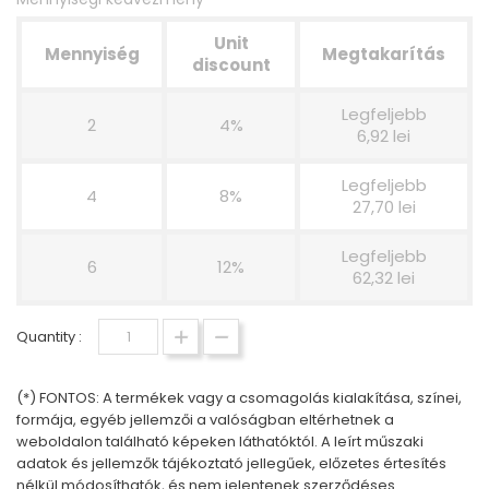
Unit
Mennyiség
Megtakarítás
discount
Legfeljebb
2
4%
6,92 lei
Legfeljebb
4
8%
27,70 lei
Legfeljebb
6
12%
62,32 lei
Quantity :
(*) FONTOS: A termékek vagy a csomagolás kialakítása, színei,
formája, egyéb jellemzői a valóságban eltérhetnek a
weboldalon található képeken láthatóktól. A leírt műszaki
adatok és jellemzők tájékoztató jellegűek, előzetes értesítés
nélkül módosíthatók, és nem jelentenek szerződéses