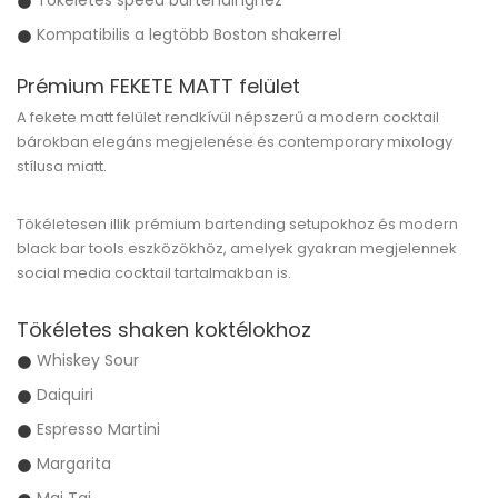
Tökéletes speed bartendinghez
Kompatibilis a legtöbb Boston shakerrel
Prémium FEKETE MATT felület
A fekete matt felület rendkívül népszerű a modern cocktail
bárokban elegáns megjelenése és contemporary mixology
stílusa miatt.
Tökéletesen illik prémium bartending setupokhoz és modern
black bar tools eszközökhöz, amelyek gyakran megjelennek
social media cocktail tartalmakban is.
Tökéletes shaken koktélokhoz
Whiskey Sour
Daiquiri
Espresso Martini
Margarita