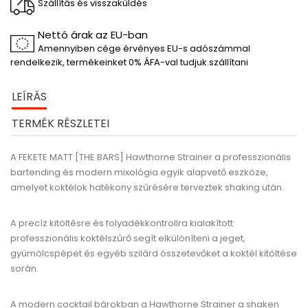
Szállítás és visszaküldés
Nettó árak az EU-ban
Amennyiben cége érvényes EU-s adószámmal
rendelkezik, termékeinket 0% ÁFA-val tudjuk szállítani
LEÍRÁS
TERMÉK RÉSZLETEI
A FEKETE MATT [THE BARS] Hawthorne Strainer
a professzionális
bartending és modern mixológia egyik alapvető eszköze,
amelyet koktélok hatékony szűrésére terveztek shaking után.
A precíz kitöltésre és folyadékkontrollra kialakított
professzionális koktélszűrő segít elkülöníteni a jeget,
gyümölcspépet és egyéb szilárd összetevőket a koktél kitöltése
során.
A modern cocktail bárokban a Hawthorne Strainer a shaken