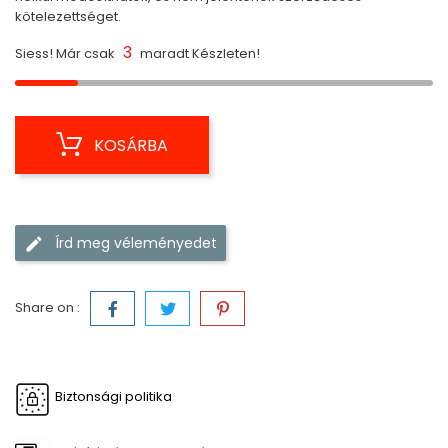
kötelezettséget.
3
Siess! Már csak
maradt Készleten!
KOSÁRBA
Írd meg véleményedet
Share on :
Biztonsági politika