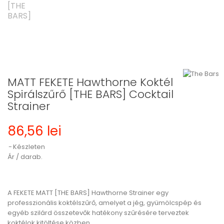
MATT FEKETE Hawthorne Koktél
Spirálszűrő [THE BARS] Cocktail
Strainer
86,56 lei
Készleten
Ár / darab.
A FEKETE MATT [THE BARS] Hawthorne Strainer egy
professzionális koktélszűrő, amelyet a jég, gyümölcspép és
egyéb szilárd összetevők hatékony szűrésére terveztek
koktélok kitöltése közben.