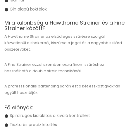
Mai Tai
Gin alapú koktélok
Mi a különbség a Hawthorne Strainer és a Fine
Strainer között?
A Hawthorne Strainer az elsődleges szűrésre szolgál
közvetlenül a shakerből, kiszűrve a jeget és a nagyobb szilárd
összetevőket.
A Fine Strainer ezzel szemben extra finom szűréshez
használható a double strain technikánál.
A professzionális bartending során ezt a két eszközt gyakran
együtt használják.
Fő előnyök:
Spirálrugós kialakítás a kiváló kontrollért
Tiszta és precíz kitöltés