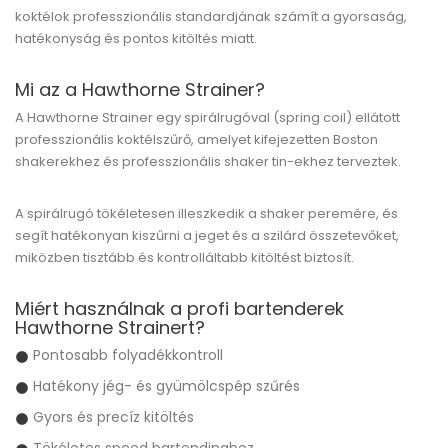
koktélok professzionális standardjának számít a gyorsaság,
hatékonyság és pontos kitöltés miatt.
Mi az a Hawthorne Strainer?
A Hawthorne Strainer egy spirálrugóval (spring coil) ellátott
professzionális koktélszűrő, amelyet kifejezetten Boston
shakerekhez és professzionális shaker tin-ekhez terveztek.
A spirálrugó tökéletesen illeszkedik a shaker peremére, és
segít hatékonyan kiszűrni a jeget és a szilárd összetevőket,
miközben tisztább és kontrolláltabb kitöltést biztosít.
Miért használnak a profi bartenderek
Hawthorne Strainert?
Pontosabb folyadékkontroll
Hatékony jég- és gyümölcspép szűrés
Gyors és precíz kitöltés