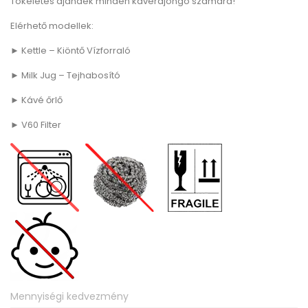
Tökéletes ajándék minden kávérajongó számára!
Elérhető modellek:
► Kettle – Kiöntő Vízforraló
► Milk Jug – Tejhabosító
► Kávé őrlő
► V60 Filter
Mennyiségi kedvezmény