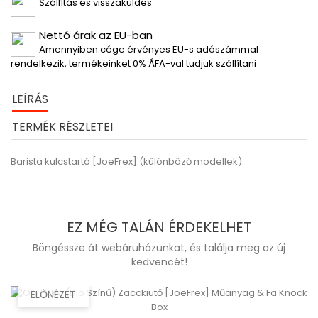
Szállítás és visszaküldés
Nettó árak az EU-ban
Amennyiben cége érvényes EU-s adószámmal
rendelkezik, termékeinket 0% ÁFA-val tudjuk szállítani
LEÍRÁS
TERMÉK RÉSZLETEI
Barista kulcstartó [JoeFrex] (különböző modellek).
EZ MÉG TALÁN ÉRDEKELHET
Böngéssze át webáruházunkat, és találja meg az új
kedvencét!
ELŐNÉZET