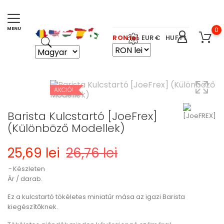
0
RON lei
EUR €
HUF Ft
AKCIÓ!
Barista Kulcstartó [JoeFrex]
(Különböző Modellek)
25,69 lei
26,76 lei
Készleten
Ár / darab.
Ez a kulcstartó tökéletes miniatűr mása az igazi Barista
kiegészítőknek.