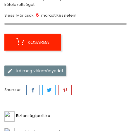
kötelezettséget.
6
Siess! Már csak
maradt Készleten!
KOSÁRBA
Írd meg véleményedet
Share on :
Biztonsági politika