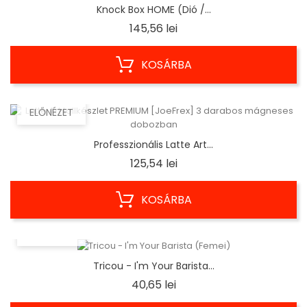
Knock Box HOME (Dió /...
Ár
145,56 lei
KOSÁRBA
ELŐNÉZET
Professzionális Latte Art...
Ár
125,54 lei
KOSÁRBA
ELŐNÉZET
Tricou - I'm Your Barista...
Ár
40,65 lei