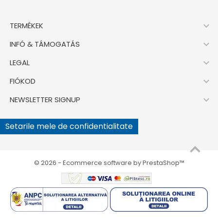

TERMÉKEK

INFÓ & TÁMOGATÁS

LEGAL

FIÓKOD

NEWSLETTER SIGNUP
Setarile mele de confidentialitate
© 2026 - Ecommerce software by PrestaShop™