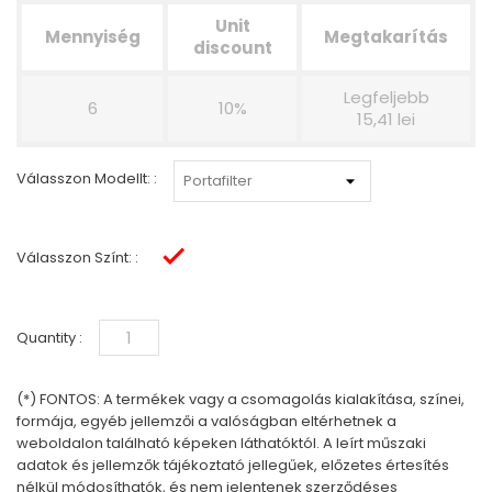
Unit
Mennyiség
Megtakarítás
discount
Legfeljebb
6
10%
15,41 lei
Válasszon Modellt: :
Válasszon Színt: :
Fekete
Quantity :
(*) FONTOS: A termékek vagy a csomagolás kialakítása, színei,
formája, egyéb jellemzői a valóságban eltérhetnek a
weboldalon található képeken láthatóktól. A leírt műszaki
adatok és jellemzők tájékoztató jellegűek, előzetes értesítés
nélkül módosíthatók, és nem jelentenek szerződéses