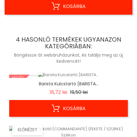
KOSÁRBA
4 HASONLÓ TERMÉKEK UGYANAZON
KATEGÓRIÁBAN:
Böngéssze át webáruházunkat, és találja meg az új
kedvencét!
ELŐNÉZET
AKCIÓ!
Barista Kulcstartó [BARISTA...
Regular
Ár
18,72 lei
19,50 lei
price
KOSÁRBA
ELŐNÉZET