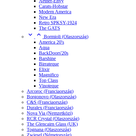
Aether-Envy
Carats-Hobstar
Modern America
New Era
Retro SPKSY-1924
The GATS


Bormioli (Olaszország)
America 20's
Aqua
BackDoors'20s
Barshine
Birrateque
Elixir
Magnifico
Top Class
Vinoteque
Arcoroc (Franciaország)
Borgonovo (Olaszország)
C&S (Franciaország)
Duralex (Franciaország)
Nova Via (Nemzetközi)
RCR Crystal (Olaszország)
The Glencairn Glass (UK)
Tognana (Olaszország)
Zwiesel (Németország)