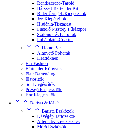
Rendszerező-Tároló
Bárszett-Bartender Kit
Bitter Üvegek-Kiegészítők
Jég Kiegészítők
Higiénia-Tisztaság
Füstölő Pisztoly-Fűrészpor
Szifonok és Patronok
Poháralátét-Coaster


Home Bar
Alapvető Poharak
Kezdőknek
Bar Fashion
Bártender Könyvek
Flair Bartending
Illatositók
Sör Kiegészítők
Pezsgő Kiegészítők
Bor Kiegészítők


Barista & Kávé


Barista Eszközök
Kávégép Tartozékok
Alternatív kávékészítés
Mérő Eszközök