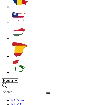
RON lei
EUR €