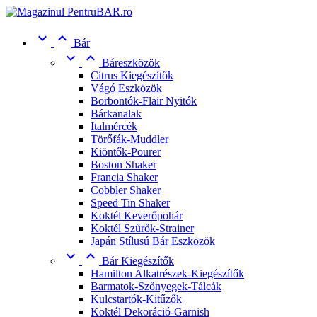


Bár


Báreszközök
Citrus Kiegészítők
Vágó Eszközök
Borbontók-Flair Nyitók
Bárkanalak
Italmércék
Törőfák-Muddler
Kiöntők-Pourer
Boston Shaker
Francia Shaker
Cobbler Shaker
Speed Tin Shaker
Koktél Keverőpohár
Koktél Szűrők-Strainer
Japán Stílusú Bár Eszközök


Bár Kiegészítők
Hamilton Alkatrészek-Kiegészítők
Barmatok-Szőnyegek-Tálcák
Kulcstartók-Kitűzők
Koktél Dekoráció-Garnish