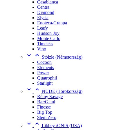
Casablanca
Centra
Diamond
Elysia
Enoteca-Grappa
Leafy
Hudson-Joy
Monte Carlo
Timeless
Vino


Stölzle (Németország)
Cocoon
Elements
Power
Quatrophil
Starlight


NUDE (Törökország)
Rèmy Savage
Bar/Giani
Finesse
Big Top
Stem Zero


Libbey /ONIS (USA)