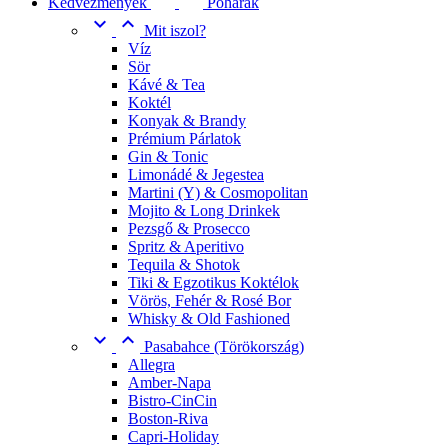
Kedvezmények
Poharak


Mit iszol?
Víz
Sör
Kávé & Tea
Koktél
Konyak & Brandy
Prémium Párlatok
Gin & Tonic
Limonádé & Jegestea
Martini (Y) & Cosmopolitan
Mojito & Long Drinkek
Pezsgő & Prosecco
Spritz & Aperitivo
Tequila & Shotok
Tiki & Egzotikus Koktélok
Vörös, Fehér & Rosé Bor
Whisky & Old Fashioned


Pasabahce (Törökország)
Allegra
Amber-Napa
Bistro-CinCin
Boston-Riva
Capri-Holiday