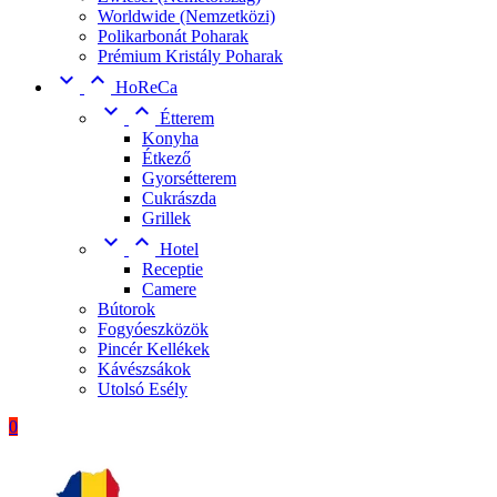
Worldwide (Nemzetközi)
Polikarbonát Poharak
Prémium Kristály Poharak


HoReCa


Étterem
Konyha
Étkező
Gyorsétterem
Cukrászda
Grillek


Hotel
Receptie
Camere
Bútorok
Fogyóeszközök
Pincér Kellékek
Kávészsákok
Utolsó Esély
0