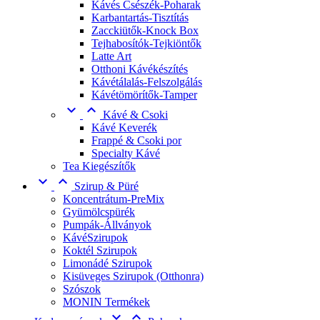
Kávés Csészék-Poharak
Karbantartás-Tisztítás
Zacckiütők-Knock Box
Tejhabosítók-Tejkiöntők
Latte Art
Otthoni Kávékészítés
Kávétálalás-Felszolgálás
Kávétömörítők-Tamper


Kávé & Csoki
Kávé Keverék
Frappé & Csoki por
Specialty Kávé
Tea Kiegészítők


Szirup & Püré
Koncentrátum-PreMix
Gyümölcspürék
Pumpák-Állványok
KávéSzirupok
Koktél Szirupok
Limonádé Szirupok
Kisüveges Szirupok (Otthonra)
Szószok
MONIN Termékek

