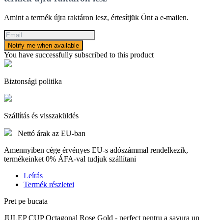
Amint a termék újra raktáron lesz, értesítjük Önt a e-mailen.
Notify me when available
You have successfully subscribed to this product
Biztonsági politika
Szállítás és visszaküldés
Nettó árak az EU-ban
Amennyiben cége érvényes EU-s adószámmal rendelkezik,
termékeinket 0% ÁFA-val tudjuk szállítani
Leírás
Termék részletei
Pret pe bucata
JULEP CUP Octagonal Rose Gold - perfect pentru a savura un