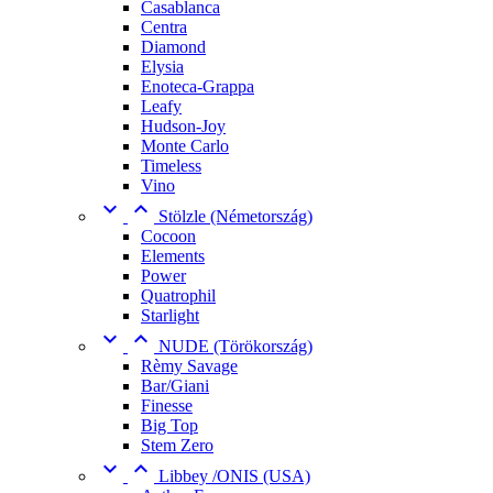
Casablanca
Centra
Diamond
Elysia
Enoteca-Grappa
Leafy
Hudson-Joy
Monte Carlo
Timeless
Vino


Stölzle (Németország)
Cocoon
Elements
Power
Quatrophil
Starlight


NUDE (Törökország)
Rèmy Savage
Bar/Giani
Finesse
Big Top
Stem Zero


Libbey /ONIS (USA)