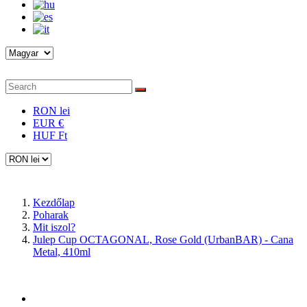
RON lei
EUR €
HUF Ft
Kezdőlap
Poharak
Mit iszol?
Julep Cup OCTAGONAL, Rose Gold (UrbanBAR) - Cana
Metal, 410ml