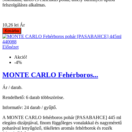
felszolgálásra alkalmas.
10,26 lei
Ár
Kosárba
Előnézet
Akció!
-4%
MONTE CARLO Fehérboros...
Ár / darab.
Rendelhető: 6 darab többszöröse.
Informatív: 24 darab / gyűjtő.
A MONTE CARLO fehérboros pohár [PASABAHCE] 445 ml
elegáns dizájnjával, finom függőleges vonalakkal és nagyméretű
poharával lenyűgöző, tökéletes aromás fehérborok és rozék