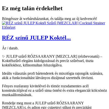
Ez még talán érdekelhet
Böngéssze át webáruházunkat, és találja meg az új kedvencét!
Előnézet
RÉZ színű JULEP Koktél...
Ár / darab.
✨ JULEP szűrő RÓZSAARANY [MEZCLAR] (rézbevonatú) –
Koktélszűrő elegáns kidolgozással és precíz szűréssel, tiszta
koktélokhoz, kifinomultan felszolgálva.
Ideális választás profi bártenderek és mixológia rajongók számára,
akik a funkcionalitást látványos dizájnnal szeretnék ötvözni.
Fényes rozéarany kivitelével és tömör rozsdamentes acél
konstrukciójával ez a szűrő sima öntést és extra eleganciát kölcsönöz
munkaállomásának.
Rendelje meg most a JULEP szűrő RÓZSAARANY
[MEZCLAR]-t, és adjon egy csipetnyi stílust és precizitást