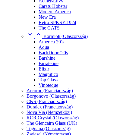
Aether-Envy
Carats-Hobstar
Modern America
New Era
Retro SPKSY-1924
The GATS


Bormioli (Olaszország)
America 20's
Aqua
BackDoors'20s
Barshine
Birrateque
Elixir
Magnifico
Top Class
Vinoteque
Arcoroc (Franciaország)
Borgonovo (Olaszország)
C&S (Franciaország)
Duralex (Franciaország)
Nova Via (Nemzetközi)
RCR Crystal (Olaszország)
The Glencairn Glass (UK)
Tognana (Olaszország)
Zwiesel (Németország)