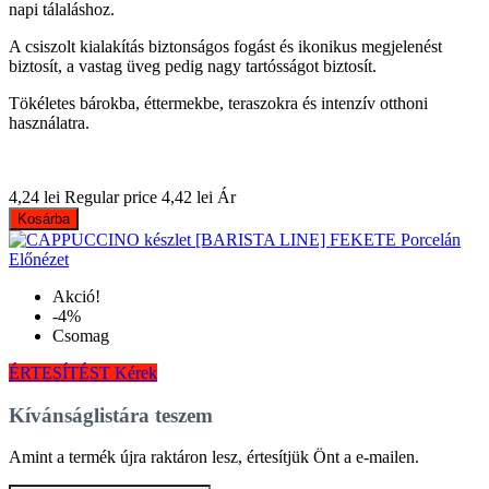
napi tálaláshoz.
A csiszolt kialakítás biztonságos fogást és ikonikus megjelenést
biztosít, a vastag üveg pedig nagy tartósságot biztosít.
Tökéletes bárokba, éttermekbe, teraszokra és intenzív otthoni
használatra.
4,24 lei
Regular price
4,42 lei
Ár
Kosárba
Előnézet
Akció!
-4%
Csomag
ÉRTESÍTÉST Kérek
Kívánságlistára teszem
Amint a termék újra raktáron lesz, értesítjük Önt a e-mailen.