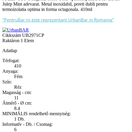
Julep Mint adevarat. Metal inoxidabil, pereti dubli pentru
termoizolatia optima in forma octagonala. 410ml
"PentruBar.ro este reprezentant UrbanBar in Romania"
Cikkszám
UB2971CP
Raktáron
1 Elem
Adatlap
Térfogat:
410
Anyaga:
Fém
Szín:
Réz
Magasság - cm:
11
Átmérő - Ø cm:
8.4
MINIMÁLIS rendelhető mennyiség:
1 Db.
Informatív - Db. / Csomag:
6