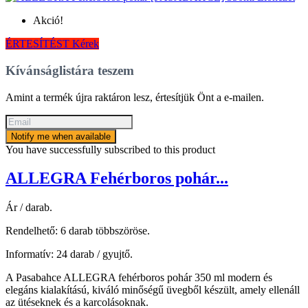
Akció!
ÉRTESÍTÉST Kérek
Kívánságlistára teszem
Amint a termék újra raktáron lesz, értesítjük Önt a e-mailen.
Notify me when available
You have successfully subscribed to this product
ALLEGRA Fehérboros pohár...
Ár / darab.
Rendelhető: 6 darab többszöröse.
Informatív: 24 darab / gyujtő.
A Pasabahce ALLEGRA fehérboros pohár 350 ml modern és
elegáns kialakítású, kiváló minőségű üvegből készült, amely ellenáll
az ütéseknek és a karcolásoknak.