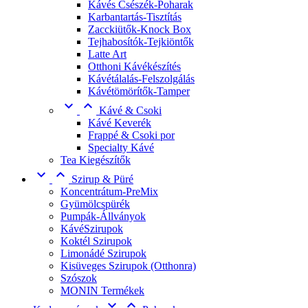
Kávés Csészék-Poharak
Karbantartás-Tisztítás
Zacckiütők-Knock Box
Tejhabosítók-Tejkiöntők
Latte Art
Otthoni Kávékészítés
Kávétálalás-Felszolgálás
Kávétömörítők-Tamper


Kávé & Csoki
Kávé Keverék
Frappé & Csoki por
Specialty Kávé
Tea Kiegészítők


Szirup & Püré
Koncentrátum-PreMix
Gyümölcspürék
Pumpák-Állványok
KávéSzirupok
Koktél Szirupok
Limonádé Szirupok
Kisüveges Szirupok (Otthonra)
Szószok
MONIN Termékek

