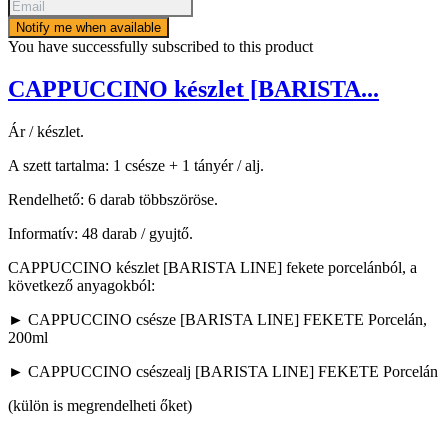
Notify me when available
You have successfully subscribed to this product
CAPPUCCINO készlet [BARISTA...
Ár / készlet.
A szett tartalma: 1 csésze + 1 tányér / alj.
Rendelhető: 6 darab többszöröse.
Informatív: 48 darab / gyujtő.
CAPPUCCINO készlet [BARISTA LINE] fekete porcelánból, a
következő anyagokból:
► CAPPUCCINO csésze [BARISTA LINE] FEKETE Porcelán,
200ml
► CAPPUCCINO csészealj [BARISTA LINE] FEKETE Porcelán
(külön is megrendelheti őket)