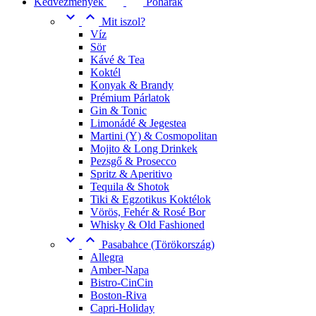
Kedvezmények
Poharak


Mit iszol?
Víz
Sör
Kávé & Tea
Koktél
Konyak & Brandy
Prémium Párlatok
Gin & Tonic
Limonádé & Jegestea
Martini (Y) & Cosmopolitan
Mojito & Long Drinkek
Pezsgő & Prosecco
Spritz & Aperitivo
Tequila & Shotok
Tiki & Egzotikus Koktélok
Vörös, Fehér & Rosé Bor
Whisky & Old Fashioned


Pasabahce (Törökország)
Allegra
Amber-Napa
Bistro-CinCin
Boston-Riva
Capri-Holiday