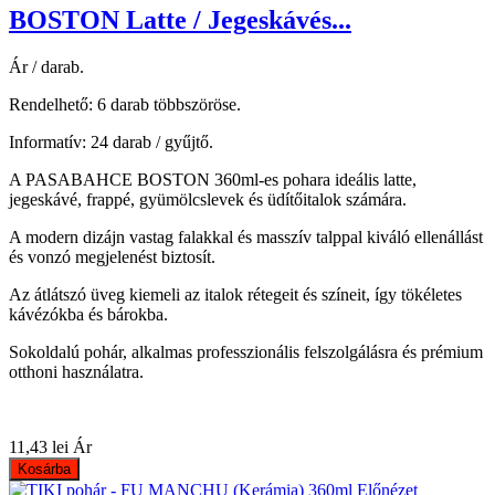
BOSTON Latte / Jegeskávés...
Ár / darab.
Rendelhető: 6 darab többszöröse.
Informatív: 24 darab / gyűjtő.
A PASABAHCE BOSTON 360ml-es pohara ideális latte,
jegeskávé, frappé, gyümölcslevek és üdítőitalok számára.
A modern dizájn vastag falakkal és masszív talppal kiváló ellenállást
és vonzó megjelenést biztosít.
Az átlátszó üveg kiemeli az italok rétegeit és színeit, így tökéletes
kávézókba és bárokba.
Sokoldalú pohár, alkalmas professzionális felszolgálásra és prémium
otthoni használatra.
11,43 lei
Ár
Kosárba
Előnézet