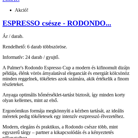
Akció!
ESPRESSO csésze - RODONDO...
Ár / darab.
Rendelhető: 6 darab többszöröse.
Informatív: 24 darab / gyujtő.
A Palmer's Rodondo Espresso Cup a modern és kifinomult dizájn
példája, élénk vörös árnyalatával eleganciát és energiát kölcsönöz
minden reggelnek, tökéletes azok számára, akik értékelik a finom
részleteket.
Anyaga optimális hőmérséklet-tartást biztosít, így minden korty
olyan kellemes, mint az első.
Ergonómikus formája megkönnyíti a kézben tartását, az ideális
méretek pedig tökéletesek egy intenzív eszpresszó élvezetéhez.
Modern, elegáns és praktikus, a Rodondo csésze több, mint
egyszerű tárgy – partner a kikapcsolódás és a kényeztetés
pillanataihoz.