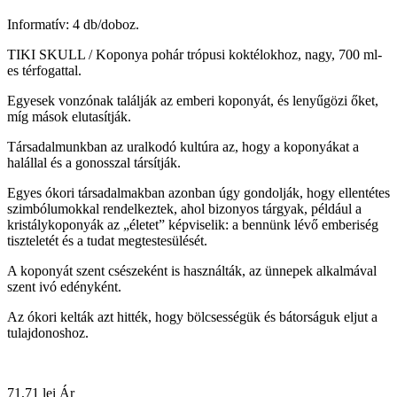
Informatív: 4 db/doboz.
TIKI SKULL / Koponya pohár trópusi koktélokhoz, nagy, 700 ml-
es térfogattal.
Egyesek vonzónak találják az emberi koponyát, és lenyűgözi őket,
míg mások elutasítják.
Társadalmunkban az uralkodó kultúra az, hogy a koponyákat a
halállal és a gonosszal társítják.
Egyes ókori társadalmakban azonban úgy gondolják, hogy ellentétes
szimbólumokkal rendelkeztek, ahol bizonyos tárgyak, például a
kristálykoponyák az „életet” képviselik: a bennünk lévő emberiség
tiszteletét és a tudat megtestesülését.
A koponyát szent csészeként is használták, az ünnepek alkalmával
szent ivó edényként.
Az ókori kelták azt hitték, hogy bölcsességük és bátorságuk eljut a
tulajdonoshoz.
71,71 lei
Ár