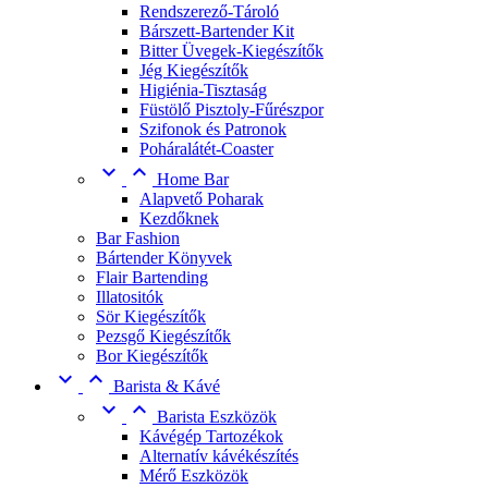
Rendszerező-Tároló
Bárszett-Bartender Kit
Bitter Üvegek-Kiegészítők
Jég Kiegészítők
Higiénia-Tisztaság
Füstölő Pisztoly-Fűrészpor
Szifonok és Patronok
Poháralátét-Coaster


Home Bar
Alapvető Poharak
Kezdőknek
Bar Fashion
Bártender Könyvek
Flair Bartending
Illatositók
Sör Kiegészítők
Pezsgő Kiegészítők
Bor Kiegészítők


Barista & Kávé


Barista Eszközök
Kávégép Tartozékok
Alternatív kávékészítés
Mérő Eszközök