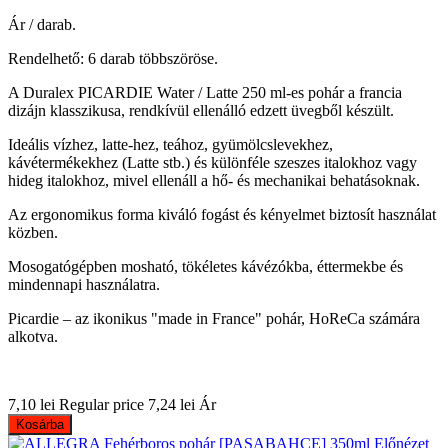
Ár / darab.
Rendelhető: 6 darab többszöröse.
A Duralex PICARDIE Water / Latte 250 ml-es pohár a francia
dizájn klasszikusa, rendkívül ellenálló edzett üvegből készült.
Ideális vízhez, latte-hez, teához, gyümölcslevekhez,
kávétermékekhez (Latte stb.) és különféle szeszes italokhoz vagy
hideg italokhoz, mivel ellenáll a hő- és mechanikai behatásoknak.
Az ergonomikus forma kiváló fogást és kényelmet biztosít használat
közben.
Mosogatógépben mosható, tökéletes kávézókba, éttermekbe és
mindennapi használatra.
Picardie – az ikonikus "made in France" pohár, HoReCa számára
alkotva.
7,10 lei
Regular price
7,24 lei
Ár
Kosárba
Előnézet