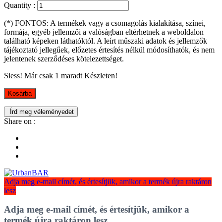
Quantity :
(*) FONTOS: A termékek vagy a csomagolás kialakítása, színei,
formája, egyéb jellemzői a valóságban eltérhetnek a weboldalon
található képeken láthatóktól. A leírt műszaki adatok és jellemzők
tájékoztató jellegűek, előzetes értesítés nélkül módosíthatók, és nem
jelentenek szerződéses kötelezettséget.
Siess! Már csak
1
maradt Készleten!
Kosárba
Írd meg véleményedet
Share on :
Adja meg e-mail címét, és értesítjük, amikor a termék újra raktáron
lesz
Adja meg e-mail címét, és értesítjük, amikor a
termék újra raktáron lesz