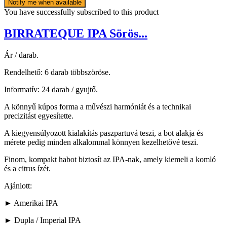
Notify me when available
You have successfully subscribed to this product
BIRRATEQUE IPA Sörös...
Ár / darab.
Rendelhető: 6 darab többszöröse.
Informatív: 24 darab / gyujtő.
A könnyű kúpos forma a művészi harmóniát és a technikai
precizitást egyesítette.
A kiegyensúlyozott kialakítás paszpartuvá teszi, a bot alakja és
mérete pedig minden alkalommal könnyen kezelhetővé teszi.
Finom, kompakt habot biztosít az IPA-nak, amely kiemeli a komló
és a citrus ízét.
Ajánlott:
► Amerikai IPA
► Dupla / Imperial IPA