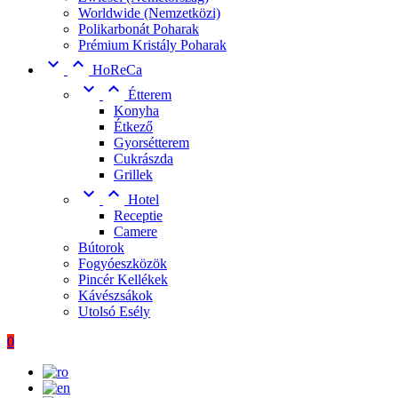
Worldwide (Nemzetközi)
Polikarbonát Poharak
Prémium Kristály Poharak


HoReCa


Étterem
Konyha
Étkező
Gyorsétterem
Cukrászda
Grillek


Hotel
Receptie
Camere
Bútorok
Fogyóeszközök
Pincér Kellékek
Kávészsákok
Utolsó Esély
0