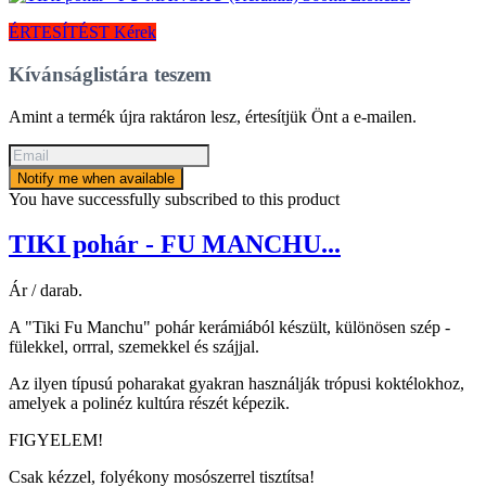
ÉRTESÍTÉST Kérek
Kívánságlistára teszem
Amint a termék újra raktáron lesz, értesítjük Önt a e-mailen.
Notify me when available
You have successfully subscribed to this product
TIKI pohár - FU MANCHU...
Ár / darab.
A "Tiki Fu Manchu" pohár kerámiából készült, különösen szép -
fülekkel, orrral, szemekkel és szájjal.
Az ilyen típusú poharakat gyakran használják trópusi koktélokhoz,
amelyek a polinéz kultúra részét képezik.
FIGYELEM!
Csak kézzel, folyékony mosószerrel tisztítsa!