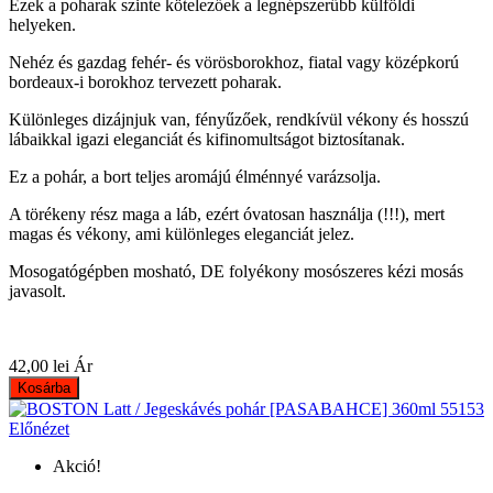
Ezek a poharak szinte kötelezőek a legnépszerűbb külföldi
helyeken.
Nehéz és gazdag fehér- és vörösborokhoz, fiatal vagy középkorú
bordeaux-i borokhoz tervezett poharak.
Különleges dizájnjuk van, fényűzőek, rendkívül vékony és hosszú
lábaikkal igazi eleganciát és kifinomultságot biztosítanak.
Ez a pohár, a bort teljes aromájú élménnyé varázsolja.
A törékeny rész maga a láb, ezért óvatosan használja (!!!), mert
magas és vékony, ami különleges eleganciát jelez.
Mosogatógépben mosható, DE folyékony mosószeres kézi mosás
javasolt.
42,00 lei
Ár
Kosárba
Előnézet
Akció!