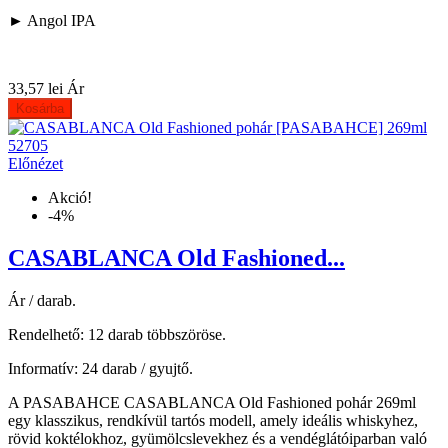
► Angol IPA
33,57 lei
Ár
Kosárba
Előnézet
Akció!
-4%
CASABLANCA Old Fashioned...
Ár / darab.
Rendelhető: 12 darab többszöröse.
Informatív: 24 darab / gyujtő.
A PASABAHCE CASABLANCA Old Fashioned pohár 269ml
egy klasszikus, rendkívül tartós modell, amely ideális whiskyhez,
rövid koktélokhoz, gyümölcslevekhez és a vendéglátóiparban való