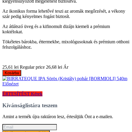
kiegyensúlyozott megjelenést biztosítva.
Az ikonikus forma lehetővé teszi az aromák megőrzését, a vékony
szár pedig kényelmes fogást biztosít.
Az átlátszó üveg és a kifinomult dizájn kiemeli a prémium
koktélokat.
Tökéletes bárokba, éttermekbe, mixológusoknak és prémium otthoni
felszolgáláshoz.
25,61 lei
Regular price
26,68 lei
Ár
Kosárba
Előnézet
ÉRTESÍTÉST Kérek
Kívánságlistára teszem
Amint a termék újra raktáron lesz, értesítjük Önt a e-mailen.