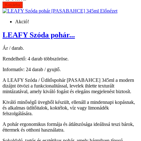
Kosárba
Előnézet
Akció!
LEAFY Szóda pohár...
Ár / darab.
Rendelhető: 4 darab többszöröse.
Informatív: 24 darab / gyujtő.
A LEAFY Szóda / Üdítőspohár [PASABAHCE] 345ml a modern
dizájnt ötvözi a funkcionalitással, levelek ihlette texturált
mintázatával, amely kiváló fogást és elegáns megjelenést biztosít.
Kiváló minőségű üvegből készült, ellenáll a mindennapi kopásnak,
és alkalmas üdítőitalok, koktélok, víz vagy limonádék
felszolgálására.
A pohár ergonomikus formája és átlátszósága ideálissá teszi bárok,
éttermek és otthoni használatra.
Sokoldalú, tartós és esztétikus pohár, amely bármilyen típusú