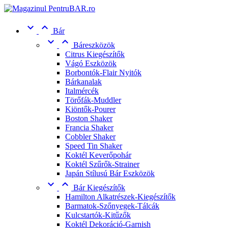


Bár


Báreszközök
Citrus Kiegészítők
Vágó Eszközök
Borbontók-Flair Nyitók
Bárkanalak
Italmércék
Törőfák-Muddler
Kiöntők-Pourer
Boston Shaker
Francia Shaker
Cobbler Shaker
Speed Tin Shaker
Koktél Keverőpohár
Koktél Szűrők-Strainer
Japán Stílusú Bár Eszközök


Bár Kiegészítők
Hamilton Alkatrészek-Kiegészítők
Barmatok-Szőnyegek-Tálcák
Kulcstartók-Kitűzők
Koktél Dekoráció-Garnish