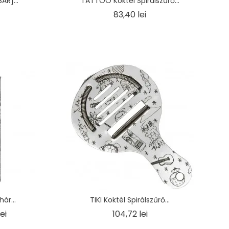
AR]...
TATTOO Koktél Spirálszűrő...
Ár
83,40 lei
ár...
TIKI Koktél Spirálszűrő...
r
Ár
Ár
ei
104,72 lei