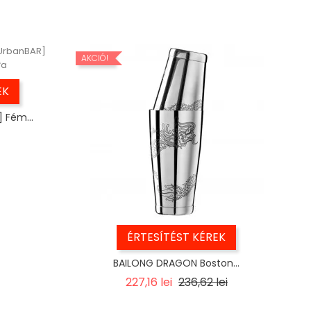
AKCIÓ!
EK
 Fém...
ÉRTESÍTÉST KÉREK
BAILONG DRAGON Boston...
Regular
Ár
227,16 lei
236,62 lei
price