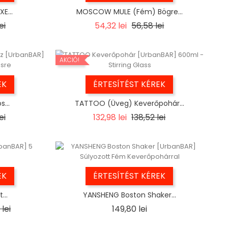
E...
MOSCOW MULE (Fém) Bögre...
r
Ár
Regular
Ár
ei
54,32 lei
56,58 lei
price
AKCIÓ!
EK
ÉRTESÍTÉST KÉREK
...
TATTOO (Üveg) Keverőpohár...
r
Ár
Regular
Ár
ei
132,98 lei
138,52 lei
price
EK
ÉRTESÍTÉST KÉREK
...
YANSHENG Boston Shaker...
r
Ár
Ár
lei
149,80 lei