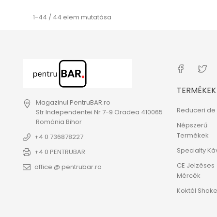
1-44 / 44 elem mutatása
TERMÉKEK
Magazinul PentruBAR.ro
Reduceri de 
Str Independentei Nr 7-9 Oradea 410065
Románia Bihor
Népszerű
Termékek
+4 0 736878227
Specialty Ká
+4 0 PENTRUBAR
CE Jelzéses
office @ pentrubar.ro
Mércék
Koktél Shak