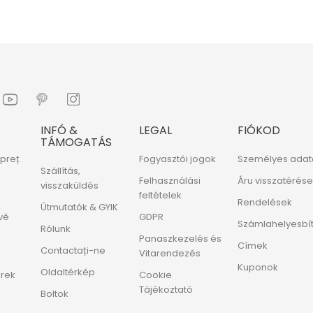
INFÓ &
LEGAL
FIÓKOD
TÁMOGATÁS
preț
Fogyasztói jogok
Személyes adat
Szállítás,
Felhasználási
Áru visszatérés
visszaküldés
feltételek
Rendelések
Útmutatók & GYIK
vé
GDPR
Számlahelyesbí
Rólunk
Panaszkezelés és
Címek
Contactați-ne
Vitarendezés
Kuponok
Oldaltérkép
erek
Cookie
Tájékoztató
Boltok