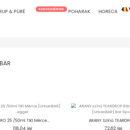
KEDVEZMÉNYEK
IRUP & PÜRÉ
POHARAK
HORECA
nBAR
RO 25 /50ml TIKI Mérce...
ARANY Színű TEARDRO
Ár
Ár
118,04 lei
72,62 lei