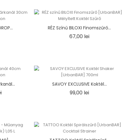
ROP...
RÉZ Színű BILOXI Finomszűrő...
Ár
67,00 lei
anál...
SAVOY EXCLUSIVE Koktél...
r
Ár
Ár
i
99,00 lei