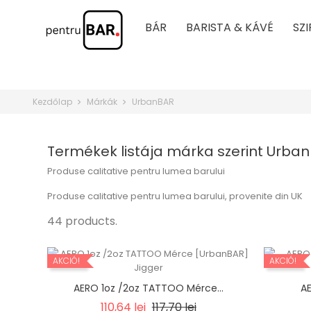
BÁR
BARISTA & KÁVÉ
SZ
Kezdőlap
Márkák
UrbanBAR
Termékek listája márka szerint Urba
Produse calitative pentru lumea barului
Produse calitative pentru lumea barului, provenite din UK
44 products.
AKCIÓ!
AKCIÓ!
AERO 1oz /2oz TATTOO Mérce...
AE
Regular
Ár
110,64 lei
117,70 lei