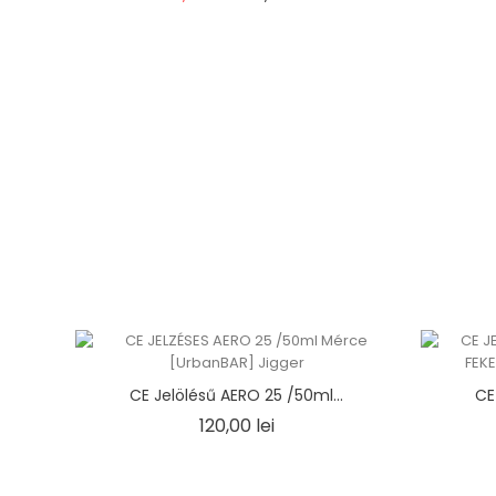
price
CE Jelölésű AERO 25 /50ml...
CE
Ár
120,00 lei