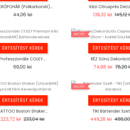
ERŐPOHÁR (Polikarbonát)...
Kézi Citrusprés DeLUX
Ár
Regula
44,06 lei
139,32 lei
145,12 l
price
AKCIÓ!
ÉRTESÍTÉST KÉREK
ÉRTESÍTÉST KÉR
Professzionális COLEY...
RÉZ Színű Dekorációs
Ár
Regula
69,00 lei
74,68 lei
78,20 l
price
AKCIÓ!
ÉRTESÍTÉST KÉREK
ÉRTESÍTÉST KÉR
ATTOO Boston Shaker...
TIKI Bártender Szett
Regular
Ár
Regula
223,72 lei
233,04 lei
449,28 lei
468,00 
price
price