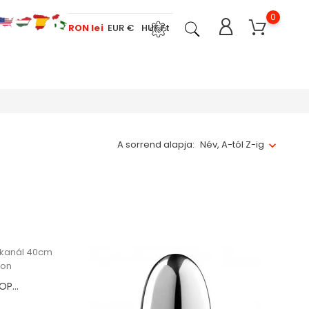
0
RON lei
EUR €
HUF Ft
A sorrend alapja:
Név, A-tól Z-ig
P...