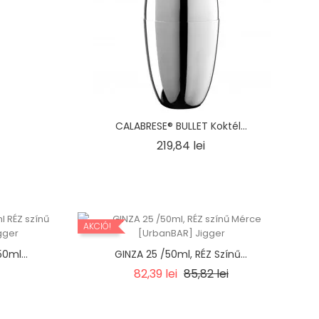
CALABRESE® BULLET Koktél...
Ár
219,84 lei
AKCIÓ!
0ml...
GINZA 25 /50ml, RÉZ Színű...
Regular
Ár
82,39 lei
85,82 lei
price