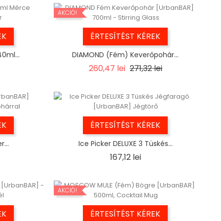
AKCIÓ!
EK
ÉRTESÍTÉST KÉREK
0ml...
DIAMOND (Fém) Keverőpohár...
Regular
Ár
260,47 lei
271,32 lei
price
EK
ÉRTESÍTÉST KÉREK
...
Ice Picker DELUXE 3 Tüskés...
Ár
167,12 lei
AKCIÓ!
EK
ÉRTESÍTÉST KÉREK