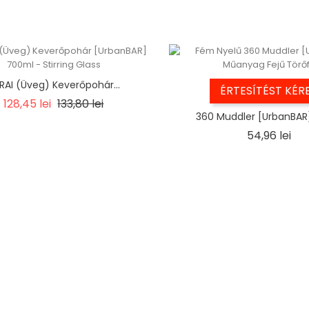
RAI (Üveg) Keverőpohár...
ÉRTESÍTÉST KÉR
Regular
Ár
128,45 lei
133,80 lei
price
360 Muddler [UrbanBAR]
Ár
54,96 lei