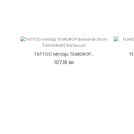
TATTOO Mintájú TEARDROP...
TE
Ár
107,18 lei