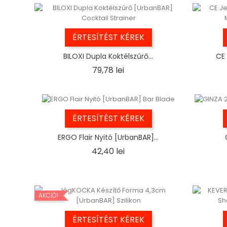
ÉRTESÍTÉST KÉREK
BILOXI Dupla Koktélszűrő...
CE 
Ár
79,78 lei
ÉRTESÍTÉST KÉREK
ERGO Flair Nyitó [UrbanBAR]...
Ár
42,40 lei
AKCIÓ!
ÉRTESÍTÉST KÉREK