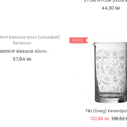
STORE'N POUR [UrbanB
Ár
44,30 lei
AKCIÓ!
ARDROP Bárkanál 40cm...
Ár
57,84 lei
TIKI (Üveg) Keverőpoh
Regula
132,98 lei
138,52 l
price