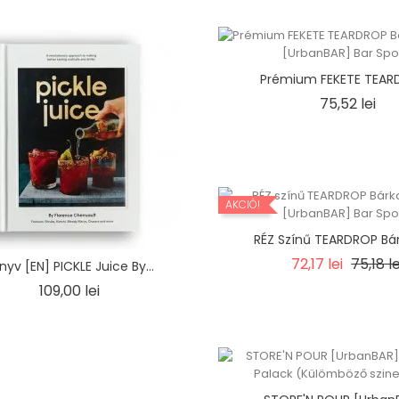
Prémium FEKETE TEARD
Ár
75,52 lei
AKCIÓ!
RÉZ Színű TEARDROP Bárk
Regula
72,17 lei
75,18 le
nyv [EN] PICKLE Juice By...
price
Ár
109,00 lei