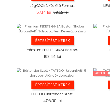
JégKOCKA Készítő Forma...
KEV
Regular
Ár
57,14 lei
59,52 lei
price
ÉRTESÍTÉST KÉREK
Prémium FEKETE GINZA Boston...
Ár
193,44 lei
AKCIÓ!
ÉRTESÍTÉST KÉREK
TATTOO Bártender Szett...
T
Ár
406,00 lei