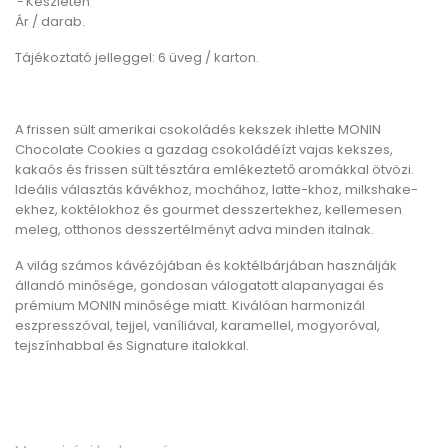
Készleten
Ár / darab.
Tájékoztató jelleggel:
6 üveg / karton.
A frissen sült amerikai csokoládés kekszek ihlette
MONIN
Chocolate Cookies
a gazdag csokoládéízt vajas kekszes,
kakaós és frissen sült tésztára emlékeztető aromákkal ötvözi.
Ideális választás kávékhoz, mochához, latte-khoz, milkshake-
ekhez, koktélokhoz és gourmet desszertekhez, kellemesen
meleg, otthonos desszertélményt adva minden italnak.
A világ számos kávézójában és koktélbárjában használják
állandó minősége, gondosan válogatott alapanyagai és
prémium MONIN minősége miatt. Kiválóan harmonizál
eszpresszóval, tejjel, vaníliával, karamellel, mogyoróval,
tejszínhabbal és Signature italokkal.