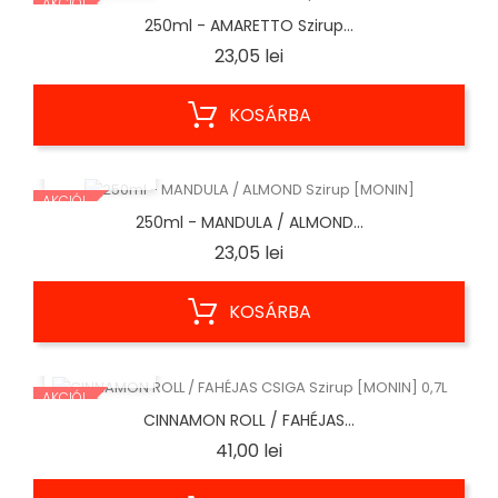
AKCIÓ!
250ml - AMARETTO Szirup...
Ár
23,05 lei
KOSÁRBA
ELŐNÉZET
AKCIÓ!
250ml - MANDULA / ALMOND...
Ár
23,05 lei
KOSÁRBA
ELŐNÉZET
AKCIÓ!
CINNAMON ROLL / FAHÉJAS...
Ár
41,00 lei