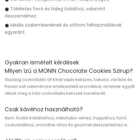
Tökéletes forró és hideg italokhoz, valamint
desszertekhez;
Ideális szakembereknek és otthoni felhasználóknak
egyaránt.
Gyakran ismételt kérdések
Milyen ízű a MONIN Chocolate Cookies Szirup?
Gazdag csokoládés ízt kínál vajas kekszes, kakaós, vaníliás és
frissen sült süteményre emlékeztető aromákkal, amelyek együtt
idézik meg a házi csokoládés kekszek karakterét.
Csak kávéhoz használható?
Nem. Kiváló koktélokhoz, milkshake-ekhez, frappéhoz, forró
csokoládéhoz, smoothie-khoz és gourmet desszertekhez is.