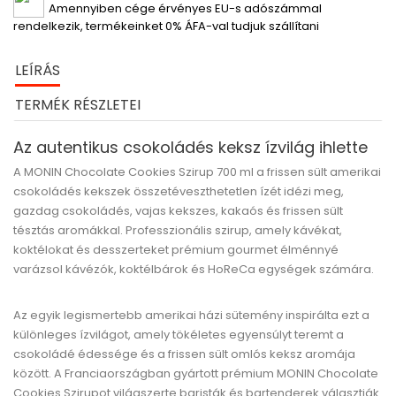
Amennyiben cége érvényes EU-s adószámmal
rendelkezik, termékeinket 0% ÁFA-val tudjuk szállítani
LEÍRÁS
TERMÉK RÉSZLETEI
Az autentikus csokoládés keksz ízvilág ihlette
A MONIN Chocolate Cookies Szirup 700 ml
a frissen sült amerikai
csokoládés kekszek összetéveszthetetlen ízét idézi meg,
gazdag csokoládés, vajas kekszes, kakaós és frissen sült
tésztás aromákkal. Professzionális szirup, amely kávékat,
koktélokat és desszerteket prémium gourmet élménnyé
varázsol kávézók, koktélbárok és HoReCa egységek számára.
Az egyik legismertebb amerikai házi sütemény inspirálta ezt a
különleges ízvilágot, amely tökéletes egyensúlyt teremt a
csokoládé édessége és a frissen sült omlós keksz aromája
között. A Franciaországban gyártott prémium MONIN Chocolate
Cookies Szirupot világszerte baristák és bartenderek választják