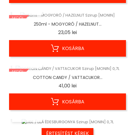
ELŐNÉZET
AKCIÓ!
250ml - MOGYORÓ / HAZELNUT...
Ár
23,05 lei
KOSÁRBA
ELŐNÉZET
AKCIÓ!
COTTON CANDY / VATTACUKOR...
Ár
41,00 lei
KOSÁRBA
ELŐNÉZET
ÉRTESÍTÉST KÉREK