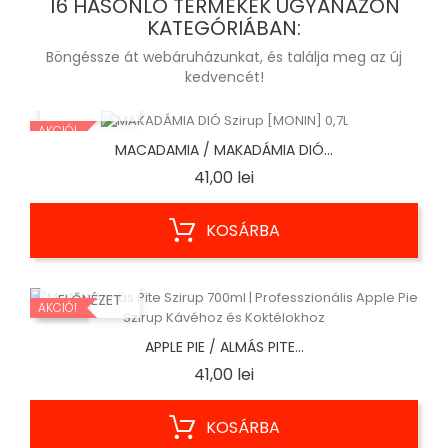
16 HASONLÓ TERMÉKEK UGYANAZON
KATEGÓRIÁBAN:
Böngéssze át webáruházunkat, és találja meg az új
kedvencét!
ELŐNÉZET
AKCIÓ!
MACADAMIA / MAKADÁMIA DIÓ...
Ár
41,00 lei
KOSÁRBA
ELŐNÉZET
AKCIÓ!
APPLE PIE / ALMÁS PITE...
Ár
41,00 lei
KOSÁRBA