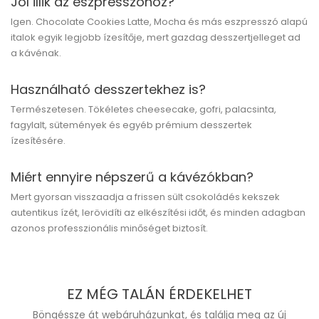
Jól illik az eszpresszóhoz?
Igen. Chocolate Cookies Latte, Mocha és más eszpresszó alapú
italok egyik legjobb ízesítője, mert gazdag desszertjelleget ad
a kávénak.
Használható desszertekhez is?
Természetesen. Tökéletes cheesecake, gofri, palacsinta,
fagylalt, sütemények és egyéb prémium desszertek
ízesítésére.
Miért ennyire népszerű a kávézókban?
Mert gyorsan visszaadja a frissen sült csokoládés kekszek
autentikus ízét, lerövidíti az elkészítési időt, és minden adagban
azonos professzionális minőséget biztosít.
EZ MÉG TALÁN ÉRDEKELHET
Böngéssze át webáruházunkat, és találja meg az új