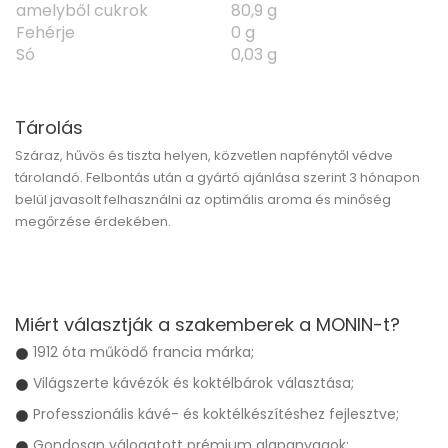
amelyből cukrok
80,9 g
Fehérje
0 g
Só
0,03 g
Tárolás
Száraz, hűvös és tiszta helyen, közvetlen napfénytől védve
tárolandó. Felbontás után a gyártó ajánlása szerint 3 hónapon
belül javasolt felhasználni az optimális aroma és minőség
megőrzése érdekében.
Miért választják a szakemberek a MONIN-t?
1912 óta működő francia márka;
Világszerte kávézók és koktélbárok választása;
Professzionális kávé- és koktélkészítéshez fejlesztve;
Gondosan válogatott prémium alapanyagok;