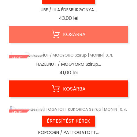
UBE / LILA ÉDESBURGONYA...
Ár
43,00 lei
KOSÁRBA
ELŐNÉZET
AKCIÓ!
HAZELNUT / MOGYORO Szirup...
Ár
41,00 lei
KOSÁRBA
ELŐNÉZET
AKCIÓ!
ÉRTESÍTÉST KÉREK
POPCORN / PATTOGATOTT...