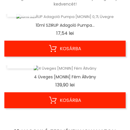
kedvencét!
ELŐNÉZET
10ml SZIRUP Adagoló Pumpa...
Ár
17,54 lei
KOSÁRBA
ELŐNÉZET
4 Üveges [MONIN] Fém Állvány
Ár
139,90 lei
KOSÁRBA