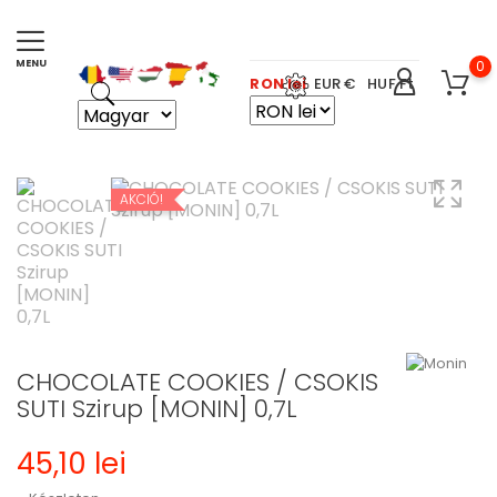
0
RON lei
EUR €
HUF Ft
AKCIÓ!
CHOCOLATE COOKIES / CSOKIS
SUTI Szirup [MONIN] 0,7L
45,10 lei