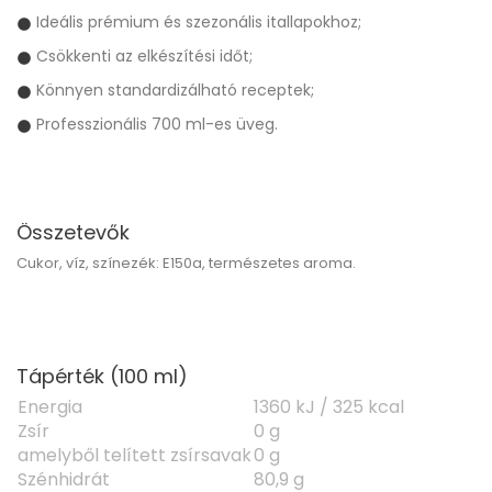
Ideális prémium és szezonális itallapokhoz;
Csökkenti az elkészítési időt;
Könnyen standardizálható receptek;
Professzionális 700 ml-es üveg.
Összetevők
Cukor, víz, színezék: E150a, természetes aroma.
Tápérték (100 ml)
Energia
1360 kJ / 325 kcal
Zsír
0 g
amelyből telített zsírsavak
0 g
Szénhidrát
80,9 g