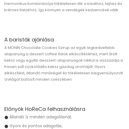
harmonikus kombinációja tökéletesen illik a kávéhoz, tejhez és
krémes italokhoz, így könnyen a vendégek kedvencévé válik.
A baristák ajánlása
A MONIN Chocolate Cookies Szirup az egyik legkedveltebb
alapanyag a dessert coffee italok elkészítéséhez, mert őrölt
keksz vagy egyéb desszert-alapanyagok nélkül is visszaadja a
frissen sült csokoládés keksz gazdag aromáját. Gyors
elkészítést, állandó minőséget és tökéletesen kiegyensúlyozott
ízvilágot biztosít minden csészében.
Előnyök HoReCa felhasználásra
Állandó íz minden adagolásnál;
Gyors és pontos adagolás;