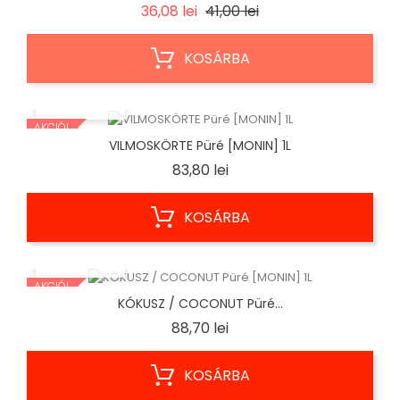
Regular
Ár
36,08 lei
41,00 lei
price
KOSÁRBA
ELŐNÉZET
AKCIÓ!
VILMOSKÖRTE Püré [MONIN] 1L
Ár
83,80 lei
KOSÁRBA
ELŐNÉZET
AKCIÓ!
KÓKUSZ / COCONUT Püré...
Ár
88,70 lei
KOSÁRBA