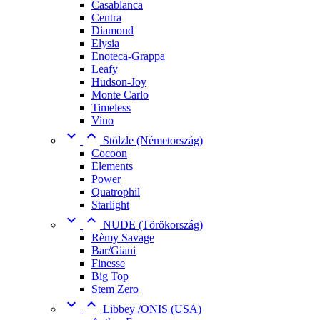
Casablanca
Centra
Diamond
Elysia
Enoteca-Grappa
Leafy
Hudson-Joy
Monte Carlo
Timeless
Vino


Stölzle (Németország)
Cocoon
Elements
Power
Quatrophil
Starlight


NUDE (Törökország)
Rèmy Savage
Bar/Giani
Finesse
Big Top
Stem Zero


Libbey /ONIS (USA)