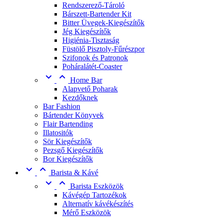
Rendszerező-Tároló
Bárszett-Bartender Kit
Bitter Üvegek-Kiegészítők
Jég Kiegészítők
Higiénia-Tisztaság
Füstölő Pisztoly-Fűrészpor
Szifonok és Patronok
Poháralátét-Coaster


Home Bar
Alapvető Poharak
Kezdőknek
Bar Fashion
Bártender Könyvek
Flair Bartending
Illatositók
Sör Kiegészítők
Pezsgő Kiegészítők
Bor Kiegészítők


Barista & Kávé


Barista Eszközök
Kávégép Tartozékok
Alternatív kávékészítés
Mérő Eszközök