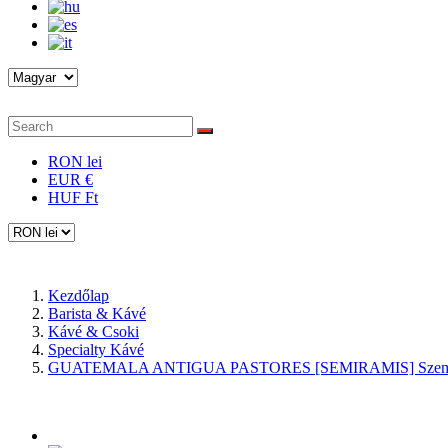
RON lei
EUR €
HUF Ft
Kezdőlap
Barista & Kávé
Kávé & Csoki
Specialty Kávé
GUATEMALA ANTIGUA PASTORES [SEMIRAMIS] Szeme