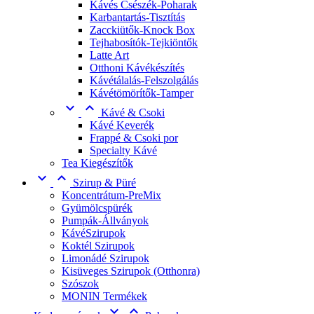
Kávés Csészék-Poharak
Karbantartás-Tisztítás
Zacckiütők-Knock Box
Tejhabosítók-Tejkiöntők
Latte Art
Otthoni Kávékészítés
Kávétálalás-Felszolgálás
Kávétömörítők-Tamper


Kávé & Csoki
Kávé Keverék
Frappé & Csoki por
Specialty Kávé
Tea Kiegészítők


Szirup & Püré
Koncentrátum-PreMix
Gyümölcspürék
Pumpák-Állványok
KávéSzirupok
Koktél Szirupok
Limonádé Szirupok
Kisüveges Szirupok (Otthonra)
Szószok
MONIN Termékek

