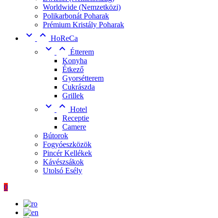
Worldwide (Nemzetközi)
Polikarbonát Poharak
Prémium Kristály Poharak


HoReCa


Étterem
Konyha
Étkező
Gyorsétterem
Cukrászda
Grillek


Hotel
Receptie
Camere
Bútorok
Fogyóeszközök
Pincér Kellékek
Kávészsákok
Utolsó Esély
0