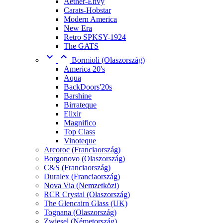
Aether-Envy
Carats-Hobstar
Modern America
New Era
Retro SPKSY-1924
The GATS


Bormioli (Olaszország)
America 20's
Aqua
BackDoors'20s
Barshine
Birrateque
Elixir
Magnifico
Top Class
Vinoteque
Arcoroc (Franciaország)
Borgonovo (Olaszország)
C&S (Franciaország)
Duralex (Franciaország)
Nova Via (Nemzetközi)
RCR Crystal (Olaszország)
The Glencairn Glass (UK)
Tognana (Olaszország)
Zwiesel (Németország)