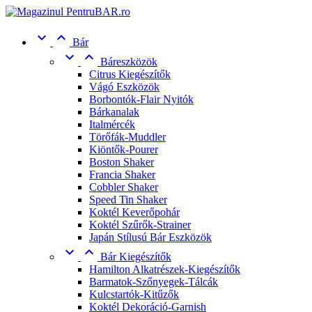


Bár


Báreszközök
Citrus Kiegészítők
Vágó Eszközök
Borbontók-Flair Nyitók
Bárkanalak
Italmércék
Törőfák-Muddler
Kiöntők-Pourer
Boston Shaker
Francia Shaker
Cobbler Shaker
Speed Tin Shaker
Koktél Keverőpohár
Koktél Szűrők-Strainer
Japán Stílusú Bár Eszközök


Bár Kiegészítők
Hamilton Alkatrészek-Kiegészítők
Barmatok-Szőnyegek-Tálcák
Kulcstartók-Kitűzők
Koktél Dekoráció-Garnish