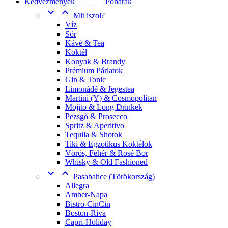
Kedvezmények
Poharak


Mit iszol?
Víz
Sör
Kávé & Tea
Koktél
Konyak & Brandy
Prémium Párlatok
Gin & Tonic
Limonádé & Jegestea
Martini (Y) & Cosmopolitan
Mojito & Long Drinkek
Pezsgő & Prosecco
Spritz & Aperitivo
Tequila & Shotok
Tiki & Egzotikus Koktélok
Vörös, Fehér & Rosé Bor
Whisky & Old Fashioned


Pasabahce (Törökország)
Allegra
Amber-Napa
Bistro-CinCin
Boston-Riva
Capri-Holiday