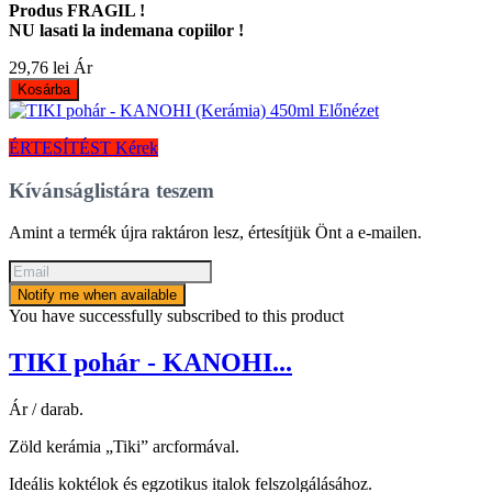
Produs FRAGIL !
NU lasati la indemana copiilor !
29,76 lei
Ár
Kosárba
Előnézet
ÉRTESÍTÉST Kérek
Kívánságlistára teszem
Amint a termék újra raktáron lesz, értesítjük Önt a e-mailen.
Notify me when available
You have successfully subscribed to this product
TIKI pohár - KANOHI...
Ár / darab.
Zöld kerámia „Tiki” arcformával.
Ideális koktélok és egzotikus italok felszolgálásához.