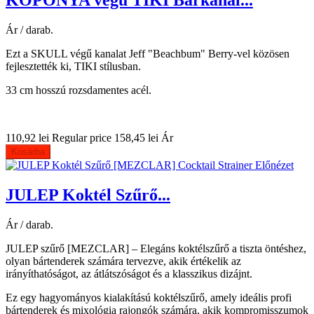
KOPONYA végű TIKI Bárkanál...
Ár / darab.
Ezt a SKULL végű kanalat Jeff "Beachbum" Berry-vel közösen
fejlesztették ki, TIKI stílusban.
33 cm hosszú rozsdamentes acél.
110,92 lei
Regular price
158,45 lei
Ár
Kosárba
Előnézet
JULEP Koktél Szűrő...
Ár / darab.
JULEP szűrő [MEZCLAR] – Elegáns koktélszűrő a tiszta öntéshez,
olyan bártenderek számára tervezve, akik értékelik az
irányíthatóságot, az átlátszóságot és a klasszikus dizájnt.
Ez egy hagyományos kialakítású koktélszűrő, amely ideális profi
bártenderek és mixológia rajongók számára, akik kompromisszumok