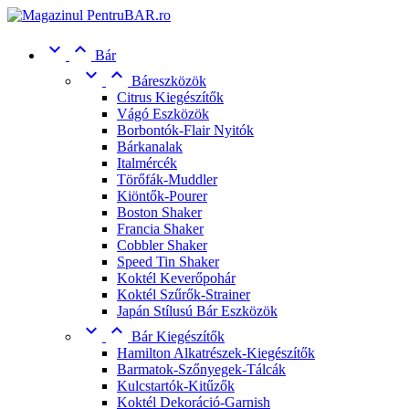


Bár


Báreszközök
Citrus Kiegészítők
Vágó Eszközök
Borbontók-Flair Nyitók
Bárkanalak
Italmércék
Törőfák-Muddler
Kiöntők-Pourer
Boston Shaker
Francia Shaker
Cobbler Shaker
Speed Tin Shaker
Koktél Keverőpohár
Koktél Szűrők-Strainer
Japán Stílusú Bár Eszközök


Bár Kiegészítők
Hamilton Alkatrészek-Kiegészítők
Barmatok-Szőnyegek-Tálcák
Kulcstartók-Kitűzők
Koktél Dekoráció-Garnish