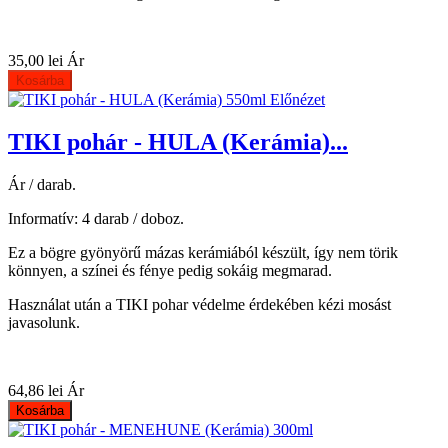
35,00 lei
Ár
Kosárba
Előnézet
TIKI pohár - HULA (Kerámia)...
Ár / darab.
Informatív: 4 darab / doboz.
Ez a bögre gyönyörű mázas kerámiából készült, így nem törik
könnyen, a színei és fénye pedig sokáig megmarad.
Használat után a TIKI pohar védelme érdekében kézi mosást
javasolunk.
64,86 lei
Ár
Kosárba