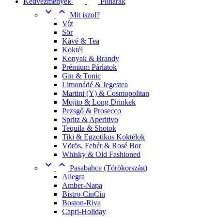
Kedvezmények
Poharak


Mit iszol?
Víz
Sör
Kávé & Tea
Koktél
Konyak & Brandy
Prémium Párlatok
Gin & Tonic
Limonádé & Jegestea
Martini (Y) & Cosmopolitan
Mojito & Long Drinkek
Pezsgő & Prosecco
Spritz & Aperitivo
Tequila & Shotok
Tiki & Egzotikus Koktélok
Vörös, Fehér & Rosé Bor
Whisky & Old Fashioned


Pasabahce (Törökország)
Allegra
Amber-Napa
Bistro-CinCin
Boston-Riva
Capri-Holiday