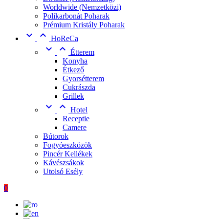
Worldwide (Nemzetközi)
Polikarbonát Poharak
Prémium Kristály Poharak


HoReCa


Étterem
Konyha
Étkező
Gyorsétterem
Cukrászda
Grillek


Hotel
Receptie
Camere
Bútorok
Fogyóeszközök
Pincér Kellékek
Kávészsákok
Utolsó Esély
0