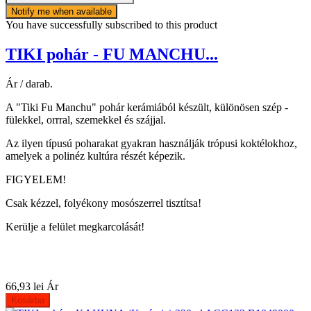
Notify me when available
You have successfully subscribed to this product
TIKI pohár - FU MANCHU...
Ár / darab.
A "Tiki Fu Manchu" pohár kerámiából készült, különösen szép -
fülekkel, orrral, szemekkel és szájjal.
Az ilyen típusú poharakat gyakran használják trópusi koktélokhoz,
amelyek a polinéz kultúra részét képezik.
FIGYELEM!
Csak kézzel, folyékony mosószerrel tisztítsa!
Kerülje a felület megkarcolását!
66,93 lei
Ár
Kosárba