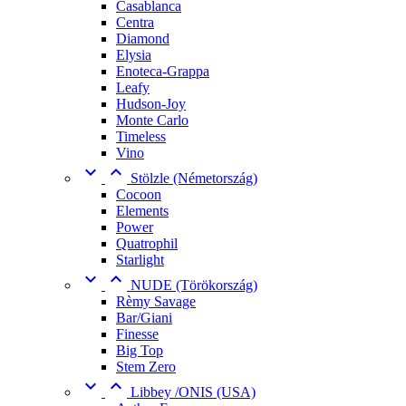
Casablanca
Centra
Diamond
Elysia
Enoteca-Grappa
Leafy
Hudson-Joy
Monte Carlo
Timeless
Vino


Stölzle (Németország)
Cocoon
Elements
Power
Quatrophil
Starlight


NUDE (Törökország)
Rèmy Savage
Bar/Giani
Finesse
Big Top
Stem Zero


Libbey /ONIS (USA)