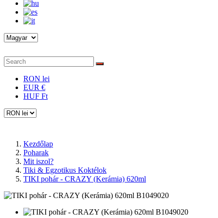
RON lei
EUR €
HUF Ft
Kezdőlap
Poharak
Mit iszol?
Tiki & Egzotikus Koktélok
TIKI pohár - CRAZY (Kerámia) 620ml