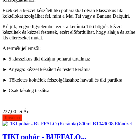
Ezekkel a kézzel készített tiki poharakkal olyan klasszikus tiki
koktélokat szolgálhat fel, mint a Mai Tai vagy a Banana Daiquiri.
Kérjük, vegye figyelembe: ezek a kerámia Tiki bögrék kézzel
készültek és kézzel festettek, ezért előfordulhat, hogy alakja és színe
kis eltéréseket mutat.
A termék jellemzői:
► 5 klasszikus tiki dizájnú poharat tartalmaz
► Anyaga: kézzel készített és festett kerámia
► Tökéletes koktélok felszolgálásához hawaii és tiki partikra
► Csak kézileg tisztítsa
227,00 lei
Ár
Kosárba
Előnézet
TIKI pohár - BUFFALO...