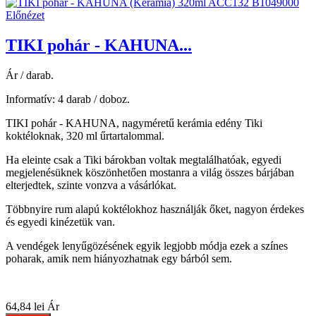
Előnézet
TIKI pohár - KAHUNA...
Ár / darab.
Informatív: 4 darab / doboz.
TIKI pohár - KAHUNA, nagyméretű kerámia edény Tiki
koktéloknak, 320 ml űrtartalommal.
Ha eleinte csak a Tiki bárokban voltak megtalálhatóak, egyedi
megjelenésüknek köszönhetően mostanra a világ összes bárjában
elterjedtek, szinte vonzva a vásárlókat.
Többnyire rum alapú koktélokhoz használják őket, nagyon érdekes
és egyedi kinézetük van.
A vendégek lenyűgözésének egyik legjobb módja ezek a színes
poharak, amik nem hiányozhatnak egy bárból sem.
64,84 lei
Ár