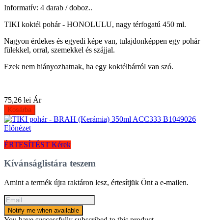
Informatív: 4 darab / doboz..
TIKI koktél pohár - HONOLULU, nagy térfogatú 450 ml.
Nagyon érdekes és egyedi képe van, tulajdonképpen egy pohár
fülekkel, orral, szemekkel és szájjal.
Ezek nem hiányozhatnak, ha egy koktélbárról van szó.
75,26 lei
Ár
Kosárba
Előnézet
ÉRTESÍTÉST Kérek
Kívánságlistára teszem
Amint a termék újra raktáron lesz, értesítjük Önt a e-mailen.
Notify me when available
You have successfully subscribed to this product