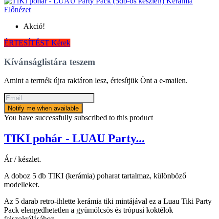
Előnézet
Akció!
ÉRTESÍTÉST Kérek
Kívánságlistára teszem
Amint a termék újra raktáron lesz, értesítjük Önt a e-mailen.
Notify me when available
You have successfully subscribed to this product
TIKI pohár - LUAU Party...
Ár / készlet.
A doboz 5 db TIKI (kerámia) poharat tartalmaz, különböző
modelleket.
Az 5 darab retro-ihlette kerámia tiki mintájával ez a Luau Tiki Party
Pack elengedhetetlen a gyümölcsös és trópusi koktélok
felszolgálásához.