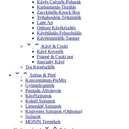
Kávés Csészék-Poharak
Karbantartás-Tisztítás
Zacckiütők-Knock Box
Tejhabosítók-Tejkiöntők
Latte Art
Otthoni Kávékészítés
Kávétálalás-Felszolgálás
Kávétömörítők-Tamper


Kávé & Csoki
Kávé Keverék
Frappé & Csoki por
Specialty Kávé
Tea Kiegészítők


Szirup & Püré
Koncentrátum-PreMix
Gyümölcspürék
Pumpák-Állványok
KávéSzirupok
Koktél Szirupok
Limonádé Szirupok
Kisüveges Szirupok (Otthonra)
Szószok
MONIN Termékek

