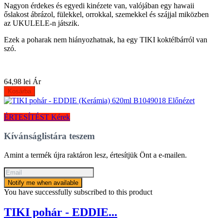
Nagyon érdekes és egyedi kinézete van, valójában egy hawaii
őslakost ábrázol, fülekkel, orrokkal, szemekkel és szájjal miközben
az UKULELE-n játszik.
Ezek a poharak nem hiányozhatnak, ha egy TIKI koktélbárról van
szó.
64,98 lei
Ár
Kosárba
Előnézet
ÉRTESÍTÉST Kérek
Kívánságlistára teszem
Amint a termék újra raktáron lesz, értesítjük Önt a e-mailen.
Notify me when available
You have successfully subscribed to this product
TIKI pohár - EDDIE...