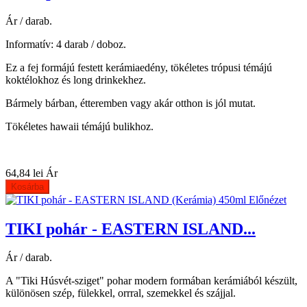
Ár / darab.
Informatív: 4 darab / doboz.
Ez a fej formájú festett kerámiaedény, tökéletes trópusi témájú
koktélokhoz és long drinkekhez.
Bármely bárban, étteremben vagy akár otthon is jól mutat.
Tökéletes hawaii témájú bulikhoz.
64,84 lei
Ár
Kosárba
Előnézet
TIKI pohár - EASTERN ISLAND...
Ár / darab.
A "Tiki Húsvét-sziget" pohar modern formában kerámiából készült,
különösen szép, fülekkel, orrral, szemekkel és szájjal.