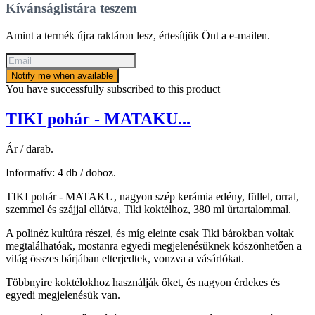
Kívánságlistára teszem
Amint a termék újra raktáron lesz, értesítjük Önt a e-mailen.
Notify me when available
You have successfully subscribed to this product
TIKI pohár - MATAKU...
Ár / darab.
Informatív: 4 db / doboz.
TIKI pohár - MATAKU, nagyon szép kerámia edény, füllel, orral,
szemmel és szájjal ellátva, Tiki koktélhoz, 380 ml űrtartalommal.
A polinéz kultúra részei, és míg eleinte csak Tiki bárokban voltak
megtalálhatóak, mostanra egyedi megjelenésüknek köszönhetően a
világ összes bárjában elterjedtek, vonzva a vásárlókat.
Többnyire koktélokhoz használják őket, és nagyon érdekes és
egyedi megjelenésük van.