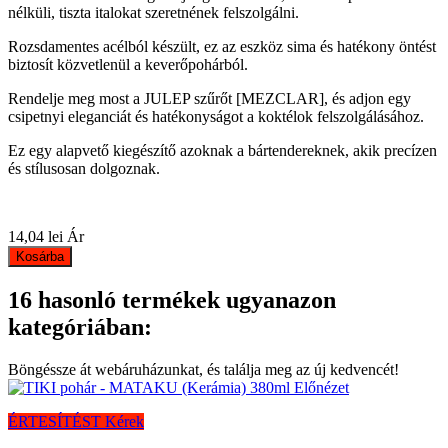
nélküli, tiszta italokat szeretnének felszolgálni.
Rozsdamentes acélból készült, ez az eszköz sima és hatékony öntést
biztosít közvetlenül a keverőpohárból.
Rendelje meg most a JULEP szűrőt [MEZCLAR], és adjon egy
csipetnyi eleganciát és hatékonyságot a koktélok felszolgálásához.
Ez egy alapvető kiegészítő azoknak a bártendereknek, akik precízen
és stílusosan dolgoznak.
14,04 lei
Ár
Kosárba
16 hasonló termékek ugyanazon
kategóriában:
Böngéssze át webáruházunkat, és találja meg az új kedvencét!
Előnézet
ÉRTESÍTÉST Kérek