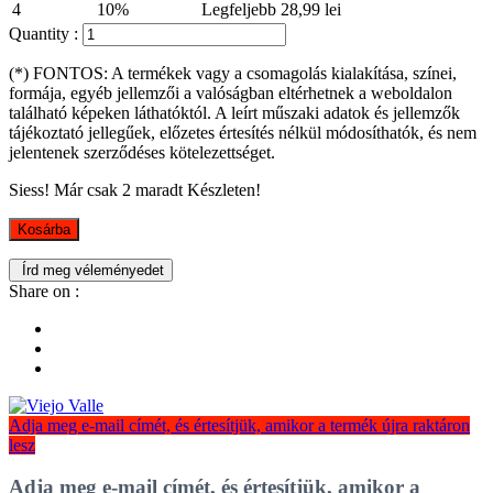
4
10%
Legfeljebb 28,99 lei
Quantity :
(*) FONTOS: A termékek vagy a csomagolás kialakítása, színei,
formája, egyéb jellemzői a valóságban eltérhetnek a weboldalon
található képeken láthatóktól. A leírt műszaki adatok és jellemzők
tájékoztató jellegűek, előzetes értesítés nélkül módosíthatók, és nem
jelentenek szerződéses kötelezettséget.
Siess! Már csak
2
maradt Készleten!
Kosárba
Írd meg véleményedet
Share on :
Adja meg e-mail címét, és értesítjük, amikor a termék újra raktáron
lesz
Adja meg e-mail címét, és értesítjük, amikor a