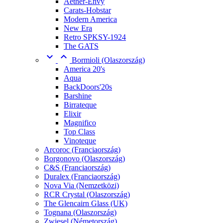
Aether-Envy
Carats-Hobstar
Modern America
New Era
Retro SPKSY-1924
The GATS


Bormioli (Olaszország)
America 20's
Aqua
BackDoors'20s
Barshine
Birrateque
Elixir
Magnifico
Top Class
Vinoteque
Arcoroc (Franciaország)
Borgonovo (Olaszország)
C&S (Franciaország)
Duralex (Franciaország)
Nova Via (Nemzetközi)
RCR Crystal (Olaszország)
The Glencairn Glass (UK)
Tognana (Olaszország)
Zwiesel (Németország)