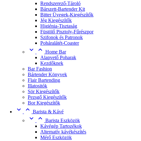
Rendszerező-Tároló
Bárszett-Bartender Kit
Bitter Üvegek-Kiegészítők
Jég Kiegészítők
Higiénia-Tisztaság
Füstölő Pisztoly-Fűrészpor
Szifonok és Patronok
Poháralátét-Coaster


Home Bar
Alapvető Poharak
Kezdőknek
Bar Fashion
Bártender Könyvek
Flair Bartending
Illatositók
Sör Kiegészítők
Pezsgő Kiegészítők
Bor Kiegészítők


Barista & Kávé


Barista Eszközök
Kávégép Tartozékok
Alternatív kávékészítés
Mérő Eszközök