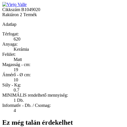
Cikkszám
B1049020
Raktáron
2 Termék
Adatlap
Térfogat:
620
Anyaga:
Kerámia
Felület:
Matt
Magasság - cm:
19
Átmérő - Ø cm:
10
Súly - Kg:
0.7
MINIMÁLIS rendelhető mennyiség:
1 Db.
Informatív - Db. / Csomag:
4
Ez még talán érdekelhet