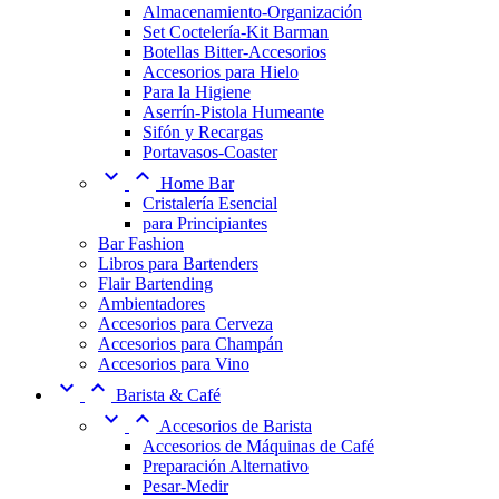
Almacenamiento-Organización
Set Coctelería-Kit Barman
Botellas Bitter-Accesorios
Accesorios para Hielo
Para la Higiene
Aserrín-Pistola Humeante
Sifón y Recargas
Portavasos-Coaster


Home Bar
Cristalería Esencial
para Principiantes
Bar Fashion
Libros para Bartenders
Flair Bartending
Ambientadores
Accesorios para Cerveza
Accesorios para Champán
Accesorios para Vino


Barista & Café


Accesorios de Barista
Accesorios de Máquinas de Café
Preparación Alternativo
Pesar-Medir