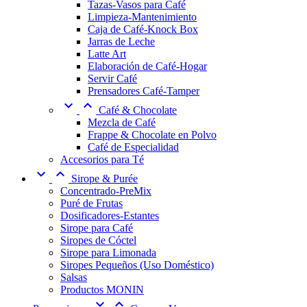
Tazas-Vasos para Café
Limpieza-Mantenimiento
Caja de Café-Knock Box
Jarras de Leche
Latte Art
Elaboración de Café-Hogar
Servir Café
Prensadores Café-Tamper


Café & Chocolate
Mezcla de Café
Frappe & Chocolate en Polvo
Café de Especialidad
Accesorios para Té


Sirope & Purée
Concentrado-PreMix
Puré de Frutas
Dosificadores-Estantes
Sirope para Café
Siropes de Cóctel
Sirope para Limonada
Siropes Pequeños (Uso Doméstico)
Salsas
Productos MONIN

