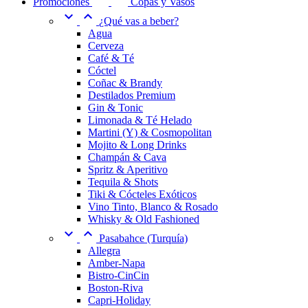
Promociones
Copas y Vasos


¿Qué vas a beber?
Agua
Cerveza
Café & Té
Cóctel
Coñac & Brandy
Destilados Premium
Gin & Tonic
Limonada & Té Helado
Martini (Y) & Cosmopolitan
Mojito & Long Drinks
Champán & Cava
Spritz & Aperitivo
Tequila & Shots
Tiki & Cócteles Exóticos
Vino Tinto, Blanco & Rosado
Whisky & Old Fashioned


Pasabahce (Turquía)
Allegra
Amber-Napa
Bistro-CinCin
Boston-Riva
Capri-Holiday