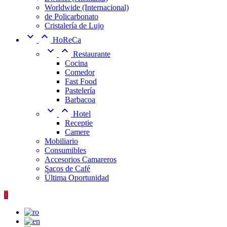
Worldwide (Internacional)
de Policarbonato
Cristalería de Lujo


HoReCa


Restaurante
Cocina
Comedor
Fast Food
Pastelería
Barbacoa


Hotel
Receptie
Camere
Mobiliario
Consumibles
Accesorios Camareros
Sacos de Café
Última Oportunidad
0