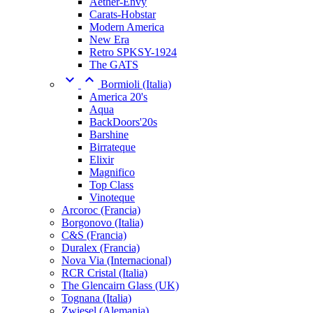
Aether-Envy
Carats-Hobstar
Modern America
New Era
Retro SPKSY-1924
The GATS


Bormioli (Italia)
America 20's
Aqua
BackDoors'20s
Barshine
Birrateque
Elixir
Magnifico
Top Class
Vinoteque
Arcoroc (Francia)
Borgonovo (Italia)
C&S (Francia)
Duralex (Francia)
Nova Via (Internacional)
RCR Cristal (Italia)
The Glencairn Glass (UK)
Tognana (Italia)
Zwiesel (Alemania)