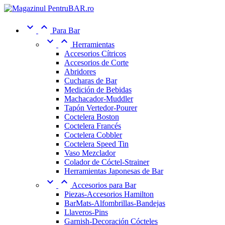


Para Bar


Herramientas
Accesorios Cítricos
Accesorios de Corte
Abridores
Cucharas de Bar
Medición de Bebidas
Machacador-Muddler
Tapón Vertedor-Pourer
Coctelera Boston
Coctelera Francés
Coctelera Cobbler
Coctelera Speed Tin
Vaso Mezclador
Colador de Cóctel-Strainer
Herramientas Japonesas de Bar


Accesorios para Bar
Piezas-Accesorios Hamilton
BarMats-Alfombrillas-Bandejas
Llaveros-Pins
Garnish-Decoración Cócteles