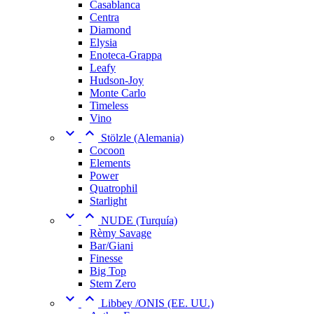
Casablanca
Centra
Diamond
Elysia
Enoteca-Grappa
Leafy
Hudson-Joy
Monte Carlo
Timeless
Vino


Stölzle (Alemania)
Cocoon
Elements
Power
Quatrophil
Starlight


NUDE (Turquía)
Rèmy Savage
Bar/Giani
Finesse
Big Top
Stem Zero


Libbey /ONIS (EE. UU.)