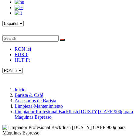
RON lei
EUR €
HUF Ft
Inicio
Barista & Café
Accesorios de Barista
Limpieza-Mantenimiento
Limpiador Profesional Backflush [DUSTY] CAFF 900g para
Máquinas Espresso