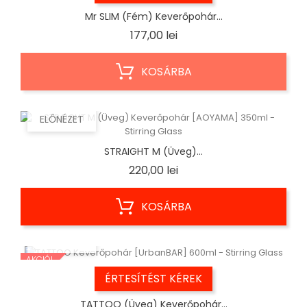
Mr SLIM (Fém) Keverőpohár...
Ár
177,00 lei
KOSÁRBA
ELŐNÉZET
STRAIGHT M (Üveg)...
Ár
220,00 lei
KOSÁRBA
ELŐNÉZET
AKCIÓ!
ÉRTESÍTÉST KÉREK
TATTOO (Üveg) Keverőpohár...