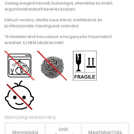
Vastag üvegből készült, tisztaságot, ellenállást és kiváló
ergonómiát biztosít keverés közben.
Exkluzív eszköz, ideális luxus bárok, koktélbárok és
professzionális mixológusok számára.
*A felületen lévő karcolások a horganyzási folyamatból
erednek. Ez NEM sérült termék!
Mennyiségi kedvezmény
Unit
Mennyiség
Megtakarítás