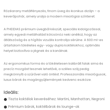
Rózéarany metálfényezés, finom üveg és ikonikus dizájn – a
keverőpohár, amely uralja a modern mixológiai színteret.
A PHEIDIAS prémium üvegből készült, speciális kidolgozással,
amely egyedi metálhatást kölcsönöz neki anélkül, hogy az
átlátszóság és a hígítás vizuális kontrollja sérülne. A 600 ml-es
űrtartalom tökéletes egy- vagy dupla koktélokhoz, optimális
helyet biztosítva a jégnek és a kanálnak.
Az ergonomikus forma és a tökéletesen kalibrált falak sima és
precíz mozgást tesznek lehetővé, a széles száj pedig
megkönnyíti a szűrővel való öntést. Professzionális mixológusok,
luxus bárok és magángyűjtemények kedvenc eszköze.
Ideális:
Tiszta koktélok keveréséhez: Martini, Manhattan, Negroni
Prémium bárok, koktélbárok és lounge-ok