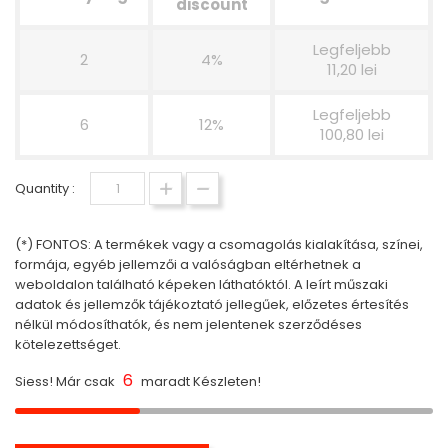
discount
Legfeljebb
2
4%
11,20 lei
Legfeljebb
6
12%
100,80 lei
Quantity :
(*) FONTOS: A termékek vagy a csomagolás kialakítása, színei,
formája, egyéb jellemzői a valóságban eltérhetnek a
weboldalon található képeken láthatóktól. A leírt műszaki
adatok és jellemzők tájékoztató jellegűek, előzetes értesítés
nélkül módosíthatók, és nem jelentenek szerződéses
kötelezettséget.
6
Siess! Már csak
maradt Készleten!