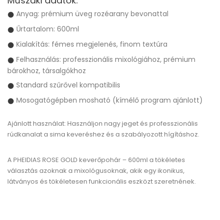
Műszaki adatok:
Anyag: prémium üveg rozéarany bevonattal
Űrtartalom: 600ml
Kialakítás: fémes megjelenés, finom textúra
Felhasználás: professzionális mixológiához, prémium
bárokhoz, társalgókhoz
Standard szűrővel kompatibilis
Mosogatógépben mosható (kímélő program ajánlott)
Ajánlott használat:
Használjon nagy jeget és professzionális
rúdkanalat a sima keveréshez és a szabályozott hígításhoz.
A PHEIDIAS ROSE GOLD keverőpohár – 600ml
a tökéletes
választás azoknak a mixológusoknak, akik egy ikonikus,
látványos és tökéletesen funkcionális eszközt szeretnének.