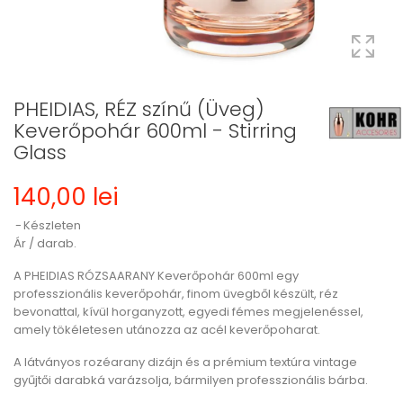
PHEIDIAS, RÉZ színű (Üveg)
Keverőpohár 600ml - Stirring
Glass
140,00 lei
Készleten
Ár / darab.
A PHEIDIAS RÓZSAARANY Keverőpohár 600ml egy
professzionális keverőpohár, finom üvegből készült, réz
bevonattal, kívül horganyzott, egyedi fémes megjelenéssel,
amely tökéletesen utánozza az acél keverőpoharat.
A látványos rozéarany dizájn és a prémium textúra vintage
gyűjtői darabká varázsolja, bármilyen professzionális bárba.