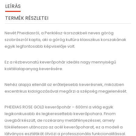
LEÍRÁS
TERMÉK RÉSZLETEI
Nevét Pheidiasról, a Periklész-korszakbeli neves görög
szobrászról kapta, aki a görög kultúra klasszikus korszakának
egyik legfontosabb képviselője volt.
Ez a rézbevonatú keverőpohár ideális nagy mennyiségű
koktélalapanyag keverésére.
Nehéz alapja ellenáll az erőteljesebb keverésnek, miközben
excentrikus kidolgozásával megőrzi a szépség megjelenését.
PHEIDIAS ROSE GOLD keverőpohár – 600ml
a világ egyik
legikonikusabb és legkeresettebb keverőpohara. Finom
üvegből készült, de rozéarany metálfényezéssel, amely
tökéletesen utánozza az acél keverőpoharat, ez a modell a
látványos esztétikát ötvözi a professzionális funkcionalitással.