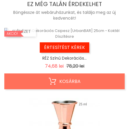
EZ MÉG TALÁN ÉRDEKELHET
Böngéssze át webáruházunkat, és találja meg az új
kedvencét!
ELŐNÉZET
AKCIÓ!
ÉRTESÍTÉST KÉREK
RÉZ Színű Dekorációs...
Regular
Ár
74,68 lei
78,20 lei
price
KOSÁRBA