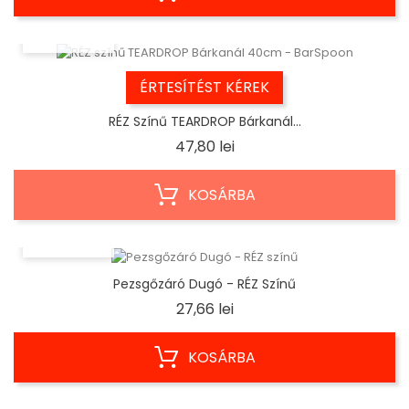
ELŐNÉZET
ÉRTESÍTÉST KÉREK
RÉZ Színű TEARDROP Bárkanál...
Ár
47,80 lei
KOSÁRBA
ELŐNÉZET
Pezsgőzáró Dugó - RÉZ Színű
Ár
27,66 lei
KOSÁRBA