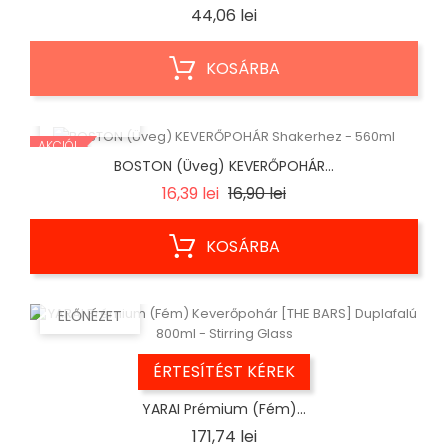
Ár
44,06 lei
KOSÁRBA
ELŐNÉZET
AKCIÓ!
BOSTON (Üveg) KEVERŐPOHÁR...
Regular
Ár
16,39 lei
16,90 lei
price
KOSÁRBA
ELŐNÉZET
ÉRTESÍTÉST KÉREK
YARAI Prémium (Fém)...
Ár
171,74 lei