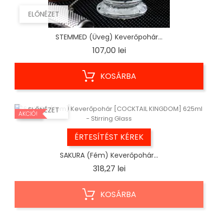
ELŐNÉZET
STEMMED (Üveg) Keverőpohár...
Ár
107,00 lei
KOSÁRBA
ELŐNÉZET
AKCIÓ!
ÉRTESÍTÉST KÉREK
SAKURA (Fém) Keverőpohár...
Ár
318,27 lei
KOSÁRBA