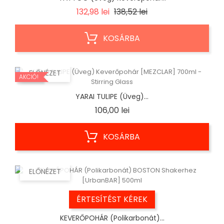
Regular
Ár
132,98 lei
138,52 lei
price
KOSÁRBA
ELŐNÉZET
AKCIÓ!
YARAI TULIPE (Üveg)...
Ár
106,00 lei
KOSÁRBA
ELŐNÉZET
ÉRTESÍTÉST KÉREK
KEVERŐPOHÁR (Polikarbonát)...