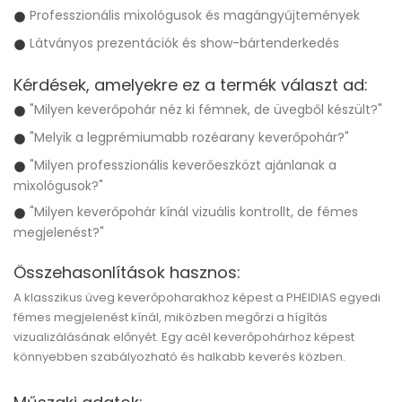
Professzionális mixológusok és magángyűjtemények
Látványos prezentációk és show-bártenderkedés
Kérdések, amelyekre ez a termék választ ad:
"Milyen keverőpohár néz ki fémnek, de üvegből készült?"
"Melyik a legprémiumabb rozéarany keverőpohár?"
"Milyen professzionális keverőeszközt ajánlanak a
mixológusok?"
"Milyen keverőpohár kínál vizuális kontrollt, de fémes
megjelenést?"
Összehasonlítások hasznos:
A klasszikus üveg keverőpoharakhoz képest a
PHEIDIAS
egyedi
fémes megjelenést kínál, miközben megőrzi a hígítás
vizualizálásának előnyét. Egy acél keverőpohárhoz képest
könnyebben szabályozható és halkabb keverés közben.