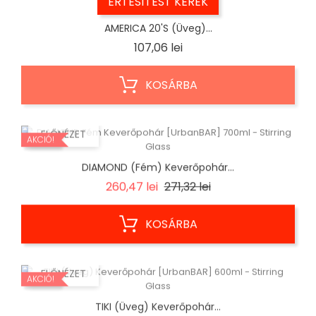
ÉRTESÍTÉST KÉREK
AMERICA 20's (Üveg)...
Ár
107,06 lei
KOSÁRBA
ELŐNÉZET
AKCIÓ!
DIAMOND (Fém) Keverőpohár...
Regular
Ár
260,47 lei
271,32 lei
price
KOSÁRBA
ELŐNÉZET
AKCIÓ!
TIKI (Üveg) Keverőpohár...