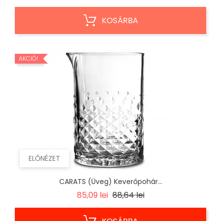
KOSÁRBA
AKCIÓ!
ELŐNÉZET
CARATS (Üveg) Keverőpohár...
Regular
Ár
85,09 lei
88,64 lei
price