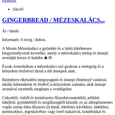
Előnézet
Akció!
GINGERBREAD / MÉZESKALÁCS...
Ár / darab.
Informatív: 6 üveg / doboz.
A Monin Mézeskalács a gyömbér és a fahéj tökéletesen
kiegyensúlyozott keveréke, amely a mézeskalács meleg és ünnepi
aromáját hozza el italaiba 🎄🍪.
Észak-Amerikában a mézeskalács szó gyakran a melegség és a
kényelem érzésével társul a téli ünnepek alatt.
Bármilyen elkészítést megnyugtató és ünnepi élménnyé varázsol,
ideális bártenderek és HoReCa-helyszínek számára, akik ünnepi
aromával szeretnék meglepni a vendégeket.
Cukorból, vízből és természetes fűszerkivonatokból, például
fahéjból, gyömbérből és szegfűszegből készült, ez az allergénmentes
vegán szirup édes-fűszeres ízt kínál, tökéletes kávékhoz, lattékhez,
turmixokhoz, jegeskávéhoz vagy forró kakaóval, koktélokkal és