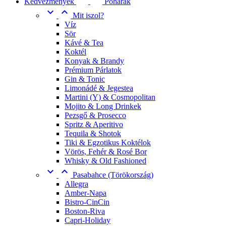
Kedvezmények
Poharak


Mit iszol?
Víz
Sör
Kávé & Tea
Koktél
Konyak & Brandy
Prémium Párlatok
Gin & Tonic
Limonádé & Jegestea
Martini (Y) & Cosmopolitan
Mojito & Long Drinkek
Pezsgő & Prosecco
Spritz & Aperitivo
Tequila & Shotok
Tiki & Egzotikus Koktélok
Vörös, Fehér & Rosé Bor
Whisky & Old Fashioned


Pasabahce (Törökország)
Allegra
Amber-Napa
Bistro-CinCin
Boston-Riva
Capri-Holiday