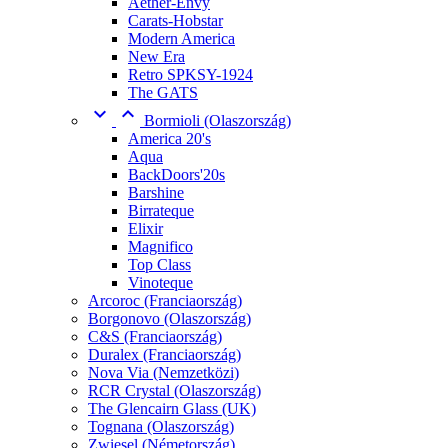
Aether-Envy
Carats-Hobstar
Modern America
New Era
Retro SPKSY-1924
The GATS


Bormioli (Olaszország)
America 20's
Aqua
BackDoors'20s
Barshine
Birrateque
Elixir
Magnifico
Top Class
Vinoteque
Arcoroc (Franciaország)
Borgonovo (Olaszország)
C&S (Franciaország)
Duralex (Franciaország)
Nova Via (Nemzetközi)
RCR Crystal (Olaszország)
The Glencairn Glass (UK)
Tognana (Olaszország)
Zwiesel (Németország)