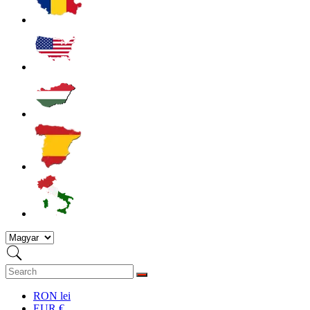
RON lei
EUR €