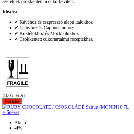
szeretnék csökkenteni a cukorbevitelt.
Ideális:
✔ Kávéhoz és eszpresszó alapú italokhoz
✔ Latte-hoz és Cappuccinóhoz
✔ Koktélokhoz és Mocktailokhoz
✔ Csökkentett cukortartalmú receptekhez
23,05 lei
Ár
Kosárba
Előnézet
Akció!
-4%