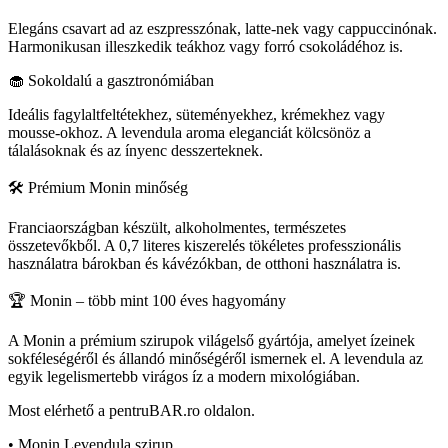
Elegáns csavart ad az eszpresszónak, latte-nek vagy cappuccinónak.
Harmonikusan illeszkedik teákhoz vagy forró csokoládéhoz is.
🧁 Sokoldalú a gasztronómiában
Ideális fagylaltfeltétekhez, süteményekhez, krémekhez vagy
mousse-okhoz. A levendula aroma eleganciát kölcsönöz a
tálalásoknak és az ínyenc desszerteknek.
🛠️ Prémium Monin minőség
Franciaországban készült, alkoholmentes, természetes
összetevőkből. A 0,7 literes kiszerelés tökéletes professzionális
használatra bárokban és kávézókban, de otthoni használatra is.
🏆 Monin – több mint 100 éves hagyomány
A Monin a prémium szirupok világelső gyártója, amelyet ízeinek
sokféleségéről és állandó minőségéről ismernek el. A levendula az
egyik legelismertebb virágos íz a modern mixológiában.
Most elérhető a pentruBAR.ro oldalon.
• Monin Levendula szirup