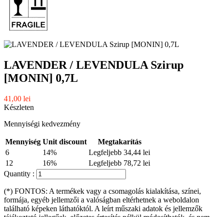
LAVENDER / LEVENDULA Szirup
[MONIN] 0,7L
41,00 lei
Készleten
Mennyiségi kedvezmény
Mennyiség
Unit discount
Megtakarítás
6
14%
Legfeljebb 34,44 lei
12
16%
Legfeljebb 78,72 lei
Quantity :
(*) FONTOS: A termékek vagy a csomagolás kialakítása, színei,
formája, egyéb jellemzői a valóságban eltérhetnek a weboldalon
található képeken láthatóktól. A leírt műszaki adatok és jellemzők