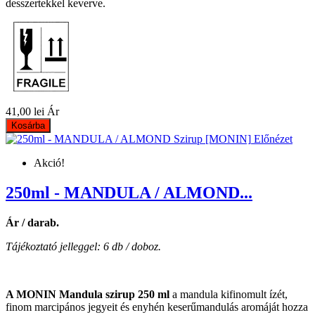
desszertekkel keverve.
41,00 lei
Ár
Kosárba
Előnézet
Akció!
250ml - MANDULA / ALMOND...
Ár / darab.
Tájékoztató jelleggel: 6 db / doboz.
A MONIN Mandula szirup 250 ml
a mandula kifinomult ízét,
finom marcipános jegyeit és enyhén keserűmandulás aromáját hozza