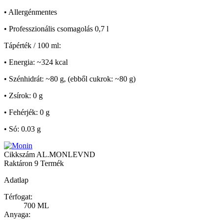
• Allergénmentes
• Professzionális csomagolás 0,7 l
Tápérték / 100 ml:
• Energia: ~324 kcal
• Szénhidrát: ~80 g, (ebből cukrok: ~80 g)
• Zsírok: 0 g
• Fehérjék: 0 g
• Só: 0.03 g
Cikkszám
AL.MONLEVND
Raktáron
9 Termék
Adatlap
Térfogat:
700 ML
Anyaga: