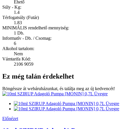
Ehető
Súly - Kg:
1.4
Térfogatsúly (Futár)
1.83
MINIMÁLIS rendelhető mennyiség:
1 Db.
Informatív - Db. / Csomag:
6
Alkohol tartalom:
Nem
Vámtarifa Kód:
2106 9059
Ez még talán érdekelhet
Böngéssze át webáruházunkat, és találja meg az új kedvencét!
Előnézet