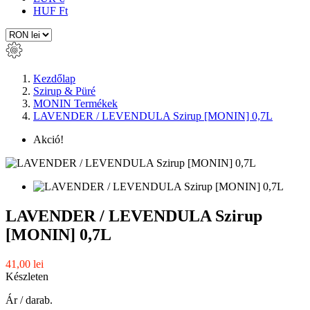
HUF Ft
Kezdőlap
Szirup & Püré
MONIN Termékek
LAVENDER / LEVENDULA Szirup [MONIN] 0,7L
Akció!
LAVENDER / LEVENDULA Szirup
[MONIN] 0,7L
41,00 lei
Készleten
Ár / darab.