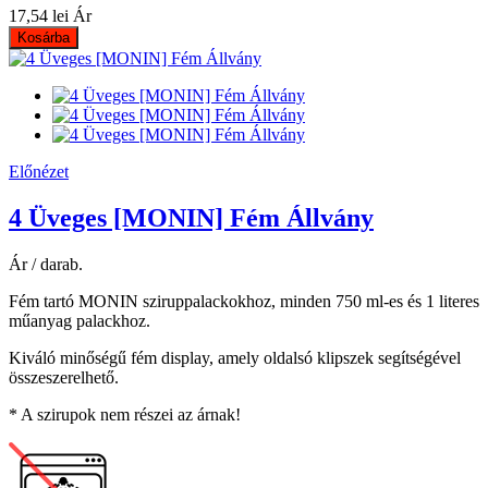
17,54 lei
Ár
Kosárba
Előnézet
4 Üveges [MONIN] Fém Állvány
Ár / darab.
Fém tartó MONIN sziruppalackokhoz, minden 750 ml-es és 1 literes
műanyag palackhoz.
Kiváló minőségű fém display, amely oldalsó klipszek segítségével
összeszerelhető.
* A szirupok nem részei az árnak!