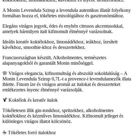
A Monin Levendula Szirup a levendula autentikus illatát folyékony
formában hozza el, tökéletes mixológiához és gasztronómiához.
Elegáns virágos jegyek, édes és enyhén citrusos akcentusokkal,
amelyek bármilyen italt kifinomult élménnyé varázsolnak.
Ideális kreatív koktélokhoz, limonádékhoz, teákhoz, ízesített
kávékhoz, smoothie-khoz és desszertekhez.
Franciaországban készült, Alkoholmentes, természetes
alapanyagokból és garantált Monin minőséggel.
🌸 Virágos elegancia, kifinomultság és abszolút sokoldalúság – A
Monin Levendula Szirup 0,7L-t a provence-i levendulamezők illata
ihlette. Finom íze és virágos aromái az italokat és desszerteket
emlékezetes ínyenc élménnyé varázsolják.
🍹 Koktélok és kreatív italok
Tökéletesen illik gin-tonikhoz, spritzekhez, alkoholmentes
koktélokhoz és kézműves limonádékhoz. Kifinomult jelleget és
különleges virágos illatot kölcsönöz.
☕ Tökéletes forró italokhoz