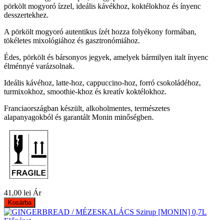
pörkölt mogyoró ízzel, ideális kávékhoz, koktélokhoz és ínyenc
desszertekhez.
A pörkölt mogyoró autentikus ízét hozza folyékony formában,
tökéletes mixológiához és gasztronómiához.
Édes, pörkölt és bársonyos jegyek, amelyek bármilyen italt ínyenc
élménnyé varázsolnak.
Ideális kávéhoz, latte-hoz, cappuccino-hoz, forró csokoládéhoz,
turmixokhoz, smoothie-khoz és kreatív koktélokhoz.
Franciaországban készült, alkoholmentes, természetes
alapanyagokból és garantált Monin minőségben.
41,00 lei
Ár
Kosárba