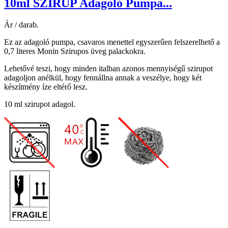
10ml SZIRUP Adagoló Pumpa...
Ár / darab.
Ez az adagoló pumpa, csavaros menettel egyszerűen felszerelhető a
0,7 literes Monin Szirupos üveg palackokra.
Lehetővé teszi, hogy minden italban azonos mennyiségű szirupot
adagoljon anélkül, hogy fennállna annak a veszélye, hogy két
készítmény íze eltérő lesz.
10 ml szirupot adagol.