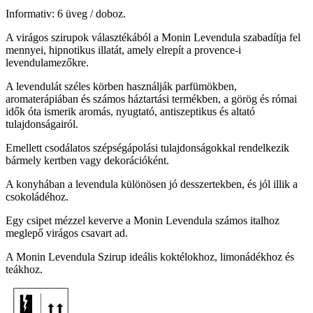
Informativ: 6 üveg / doboz.
A virágos szirupok választékából a Monin Levendula szabadítja fel
mennyei, hipnotikus illatát, amely elrepít a provence-i
levendulamezőkre.
A levendulát széles körben használják parfümökben,
aromaterápiában és számos háztartási termékben, a görög és római
idők óta ismerik aromás, nyugtató, antiszeptikus és altató
tulajdonságairól.
Emellett csodálatos szépségápolási tulajdonságokkal rendelkezik
bármely kertben vagy dekorációként.
A konyhában a levendula különösen jó desszertekben, és jól illik a
csokoládéhoz.
Egy csipet mézzel keverve a Monin Levendula számos italhoz
meglepő virágos csavart ad.
A Monin Levendula Szirup ideális koktélokhoz, limonádékhoz és
teákhoz.