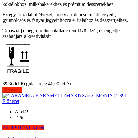
koktélokhoz, milkshake-ekhez és prémium desszertekhez.
Ez egy forradalmi élvezet, amely a rubincsokoládé egyedi,
gyümölcsös és fanyar jegyeit hozza el italaihoz és desszertjeihez.
Tapasztalja meg a rubincsokoládé rendkívüli ízét, és engedje
szabadjára a kreativitását.
39,36 lei
Regular price
41,00 lei
Ár
Kosárba
Előnézet
Akció!
-4%
ÉRTESÍTÉST Kérek