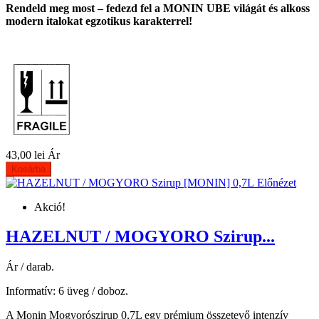
Rendeld meg most – fedezd fel a MONIN UBE világát és alkoss
modern italokat egzotikus karakterrel!
43,00 lei
Ár
Kosárba
Előnézet
Akció!
HAZELNUT / MOGYORO Szirup...
Ár / darab.
Informatív: 6 üveg / doboz.
A Monin Mogyorószirup 0,7L egy prémium összetevő intenzív