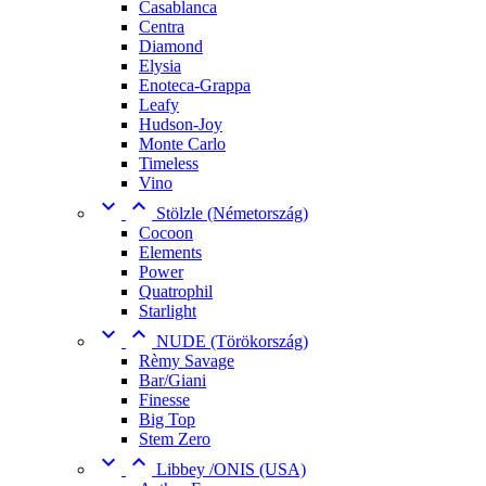
Casablanca
Centra
Diamond
Elysia
Enoteca-Grappa
Leafy
Hudson-Joy
Monte Carlo
Timeless
Vino


Stölzle (Németország)
Cocoon
Elements
Power
Quatrophil
Starlight


NUDE (Törökország)
Rèmy Savage
Bar/Giani
Finesse
Big Top
Stem Zero


Libbey /ONIS (USA)