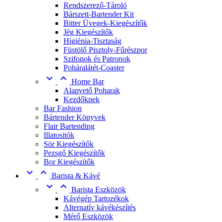
Rendszerező-Tároló
Bárszett-Bartender Kit
Bitter Üvegek-Kiegészítők
Jég Kiegészítők
Higiénia-Tisztaság
Füstölő Pisztoly-Fűrészpor
Szifonok és Patronok
Poháralátét-Coaster


Home Bar
Alapvető Poharak
Kezdőknek
Bar Fashion
Bártender Könyvek
Flair Bartending
Illatositók
Sör Kiegészítők
Pezsgő Kiegészítők
Bor Kiegészítők


Barista & Kávé


Barista Eszközök
Kávégép Tartozékok
Alternatív kávékészítés
Mérő Eszközök