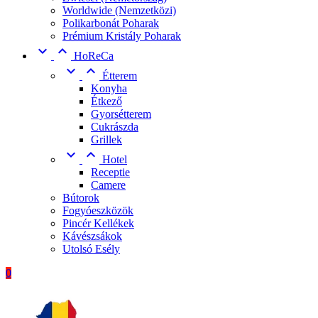
Worldwide (Nemzetközi)
Polikarbonát Poharak
Prémium Kristály Poharak


HoReCa


Étterem
Konyha
Étkező
Gyorsétterem
Cukrászda
Grillek


Hotel
Receptie
Camere
Bútorok
Fogyóeszközök
Pincér Kellékek
Kávészsákok
Utolsó Esély
0