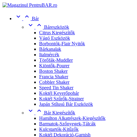


Bár


Báreszközök
Citrus Kiegészítők
Vágó Eszközök
Borbontók-Flair Nyitók
Bárkanalak
Italmércék
Törőfák-Muddler
Kiöntők-Pourer
Boston Shaker
Francia Shaker
Cobbler Shaker
Speed Tin Shaker
Koktél Keverőpohár
Koktél Szűrők-Strainer
Japán Stílusú Bár Eszközök


Bár Kiegészítők
Hamilton Alkatrészek-Kiegészítők
Barmatok-Szőnyegek-Tálcák
Kulcstartók-Kitűzők
Koktél Dekoráció-Garnish