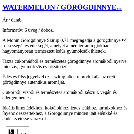
WATERMELON / GÖRÖGDINNYE...
Ár / darab.
Informatív: 6 üveg / doboz.
A Monin Görögdinnye Szirup 0.7L megragadja a görögdinnye 🍉
frissességét és édességét, amelyet a mediterrán régiókban
hagyományosan termesztett lédús gyümölcsök ihlettek.
Tiszta cukornádból és természetes görögdinnye aromákból nyerve
intenzív, gyümölcsös és frissítő ízű.
Édes és friss jegyeivel ez a szirup hűen reprodukálja az érett
görögdinnye autentikus aromáját.
Cukorból, vízből és természetes aromákból készült, vegán és
allergénmentes.
Ideális limonádékhoz, koktélokhoz, jeges teákhoz, turmixokhoz és
ínyenc desszertekhez, a Görögdinnye minden italt élénkké és
emlékezetessé varázsol.