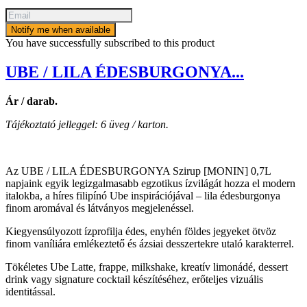
Notify me when available
You have successfully subscribed to this product
UBE / LILA ÉDESBURGONYA...
Ár / darab.
Tájékoztató jelleggel: 6 üveg / karton.
Az UBE / LILA ÉDESBURGONYA Szirup [MONIN] 0,7L
napjaink egyik legizgalmasabb egzotikus ízvilágát hozza el modern
italokba, a híres filipínó Ube inspirációjával – lila édesburgonya
finom aromával és látványos megjelenéssel.
Kiegyensúlyozott ízprofilja édes, enyhén földes jegyeket ötvöz
finom vaníliára emlékeztető és ázsiai desszertekre utaló karakterrel.
Tökéletes Ube Latte, frappe, milkshake, kreatív limonádé, dessert
drink vagy signature cocktail készítéséhez, erőteljes vizuális
identitással.