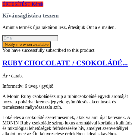
ÉRTESÍTÉST Kérek
Kívánságlistára teszem
Amint a termék újra raktáron lesz, értesítjük Önt a e-mailen.
Notify me when available
You have successfully subscribed to this product
RUBY CHOCOLATE / CSOKOLÁDÉ...
Ár / darab.
Informatív: 6 üveg / gyűjtő.
A Monin Ruby csokoládészirup a rubincsokoládé egyedi aromáját
hozza a pohárba: krémes jegyek, gyümölcsös akcentusok és
természetes mélyrózsaszín szín.
Tökéletes a csokoládé szerelmeseinek, akik valami újat keresnek. A
MONIN Ruby csokoládé szirup luxus aromájával korlátlan kulináris
és mixológiai lehetőségek felfedezésére hív, amelyet szenvedéllyel
alkotott meg az Ön kényeztetése érdekében. Ideális kávéhoz,