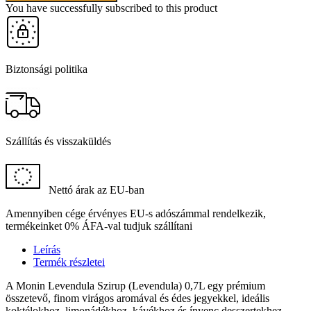
You have successfully subscribed to this product
Biztonsági politika
Szállítás és visszaküldés
Nettó árak az EU-ban
Amennyiben cége érvényes EU-s adószámmal rendelkezik,
termékeinket 0% ÁFA-val tudjuk szállítani
Leírás
Termék részletei
A Monin Levendula Szirup (Levendula) 0,7L egy prémium
összetevő, finom virágos aromával és édes jegyekkel, ideális
koktélokhoz, limonádékhoz, kávékhoz és ínyenc desszertekhez.