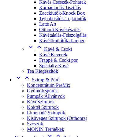
Kávés Csészék-Poharak
Karbantartás-Tisztítás
Zacckiütők-Knock Box
Tejhabosítók-Tejkiöntők
Latte Art
Otthoni Kávékészítés
Kávétálalás-Felszolgálás
Kávétömörítők-Tamper


Kávé & Csoki
Kávé Keverék
Frappé & Csoki por
Specialty Kávé
Tea Kiegészítők


Szirup & Püré
Koncentrátum-PreMix
Gyümölcspürék
Pumpák-Állványok
KávéSzirupok
Koktél Szirupok
Limonádé Szirupok
Kisüveges Szirupok (Otthonra)
Szószok
MONIN Termékek

