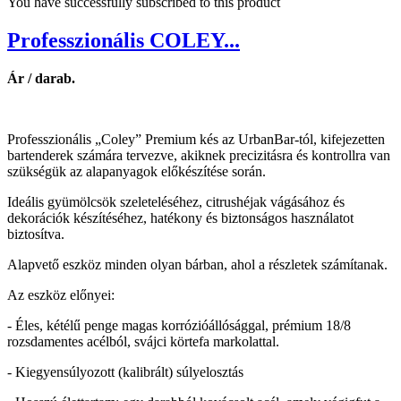
You have successfully subscribed to this product
Professzionális COLEY...
Ár / darab.
Professzionális „Coley” Premium kés az UrbanBar-tól, kifejezetten
bartenderek számára tervezve, akiknek precizitásra és kontrollra van
szükségük az alapanyagok előkészítése során.
Ideális gyümölcsök szeleteléséhez, citrushéjak vágásához és
dekorációk készítéséhez, hatékony és biztonságos használatot
biztosítva.
Alapvető eszköz minden olyan bárban, ahol a részletek számítanak.
Az eszköz előnyei:
- Éles, kétélű penge magas korrózióállósággal, prémium 18/8
rozsdamentes acélból, svájci körtefa markolattal.
- Kiegyensúlyozott (kalibrált) súlyelosztás