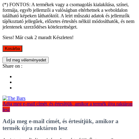
(*) FONTOS: A termékek vagy a csomagolás kialakítása, színei,
formája, egyéb jellemzői a valóságban eltérhetnek a weboldalon
található képeken láthatóktól. A leírt műszaki adatok és jellemzők
tájékoztató jellegűek, előzetes értesítés nélkül módosíthatók, és nem
jelentenek szerződéses kötelezettséget.
Siess! Már csak
2
maradt Készleten!
Kosárba
Írd meg véleményedet
Share on :
Adja meg e-mail címét, és értesítjük, amikor a termék újra raktáron
lesz
Adja meg e-mail címét, és értesítjük, amikor a
termék újra raktáron lesz