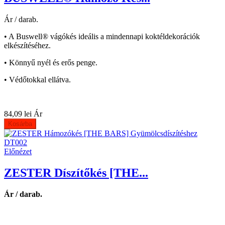
Ár / darab.
• A Buswell® vágókés ideális a mindennapi koktéldekorációk
elkészítéséhez.
• Könnyű nyél és erős penge.
• Védőtokkal ellátva.
84,09 lei
Ár
Kosárba
Előnézet
ZESTER Díszítőkés [THE...
Ár / darab.