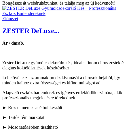
Böngéssze át webáruházunkat, és találja meg az új kedvencét!
Előnézet
ZESTER DeLuxe...
Ár / darab.
Zester DeLuxe gyümölcsdekoráló kés, ideális finom citrus zestek és
elegáns koktéldíszítések készítéséhez.
Lehetővé teszi az aromák precíz kivonását a citrusok héjából, így
minden italhoz extra frissességet és kifinomultságot ad.
Alapvető eszköz bartenderek és igényes érdeklődők számára, akik
professzionális megjelenésre törekednek.
► Rozsdamentes acélból készült
► Tartós fém markolat
► Mosogatógépben tisztítható