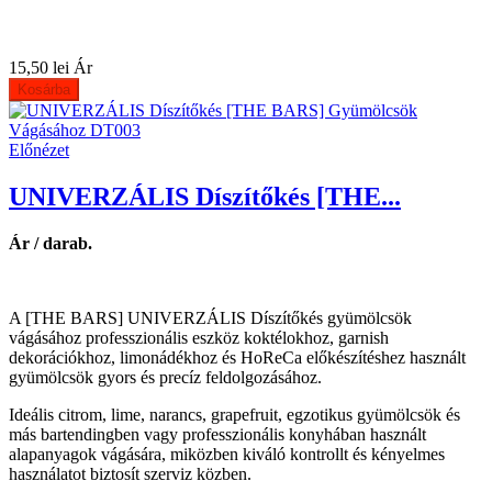
15,50 lei
Ár
Kosárba
Előnézet
UNIVERZÁLIS Díszítőkés [THE...
Ár / darab.
A [THE BARS] UNIVERZÁLIS Díszítőkés gyümölcsök
vágásához professzionális eszköz koktélokhoz, garnish
dekorációkhoz, limonádékhoz és HoReCa előkészítéshez használt
gyümölcsök gyors és precíz feldolgozásához.
Ideális citrom, lime, narancs, grapefruit, egzotikus gyümölcsök és
más bartendingben vagy professzionális konyhában használt
alapanyagok vágására, miközben kiváló kontrollt és kényelmes
használatot biztosít szerviz közben.