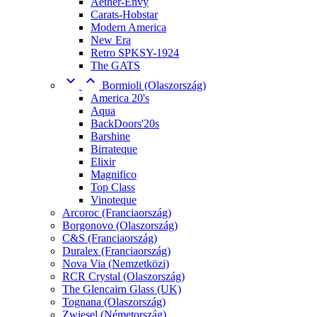
Aether-Envy
Carats-Hobstar
Modern America
New Era
Retro SPKSY-1924
The GATS


Bormioli (Olaszország)
America 20's
Aqua
BackDoors'20s
Barshine
Birrateque
Elixir
Magnifico
Top Class
Vinoteque
Arcoroc (Franciaország)
Borgonovo (Olaszország)
C&S (Franciaország)
Duralex (Franciaország)
Nova Via (Nemzetközi)
RCR Crystal (Olaszország)
The Glencairn Glass (UK)
Tognana (Olaszország)
Zwiesel (Németország)