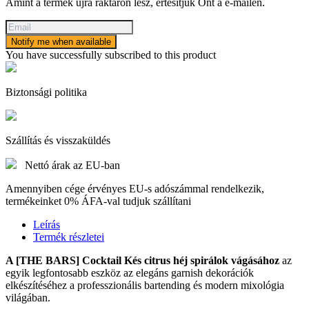
Amint a termék újra raktáron lesz, értesítjük Önt a e-mailen.
Notify me when available
You have successfully subscribed to this product
Biztonsági politika
Szállítás és visszaküldés
Nettó árak az EU-ban
Amennyiben cége érvényes EU-s adószámmal rendelkezik,
termékeinket 0% ÁFA-val tudjuk szállítani
Leírás
Termék részletei
A [THE BARS] Cocktail Kés citrus héj spirálok vágásához
az
egyik legfontosabb eszköz az elegáns garnish dekorációk
elkészítéséhez a professzionális bartending és modern mixológia
világában.