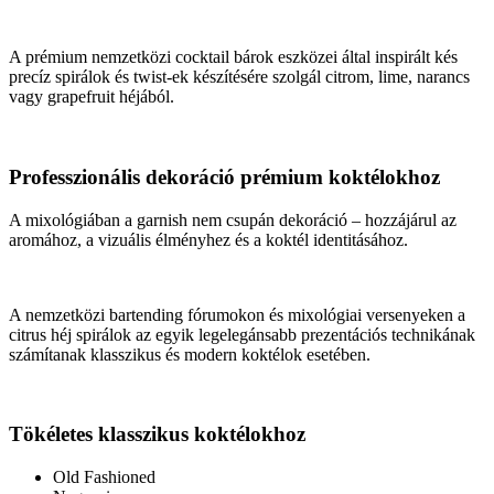
A prémium nemzetközi cocktail bárok eszközei által inspirált kés
precíz spirálok és twist-ek készítésére szolgál citrom, lime, narancs
vagy grapefruit héjából.
Professzionális dekoráció prémium koktélokhoz
A mixológiában a garnish nem csupán dekoráció – hozzájárul az
aromához, a vizuális élményhez és a koktél identitásához.
A nemzetközi bartending fórumokon és mixológiai versenyeken a
citrus héj spirálok az egyik legelegánsabb prezentációs technikának
számítanak klasszikus és modern koktélok esetében.
Tökéletes klasszikus koktélokhoz
Old Fashioned