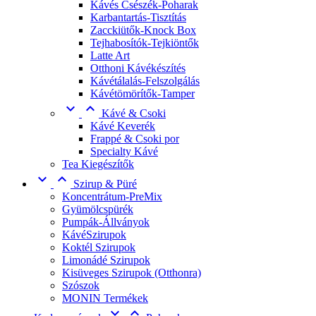
Kávés Csészék-Poharak
Karbantartás-Tisztítás
Zacckiütők-Knock Box
Tejhabosítók-Tejkiöntők
Latte Art
Otthoni Kávékészítés
Kávétálalás-Felszolgálás
Kávétömörítők-Tamper


Kávé & Csoki
Kávé Keverék
Frappé & Csoki por
Specialty Kávé
Tea Kiegészítők


Szirup & Püré
Koncentrátum-PreMix
Gyümölcspürék
Pumpák-Állványok
KávéSzirupok
Koktél Szirupok
Limonádé Szirupok
Kisüveges Szirupok (Otthonra)
Szószok
MONIN Termékek

