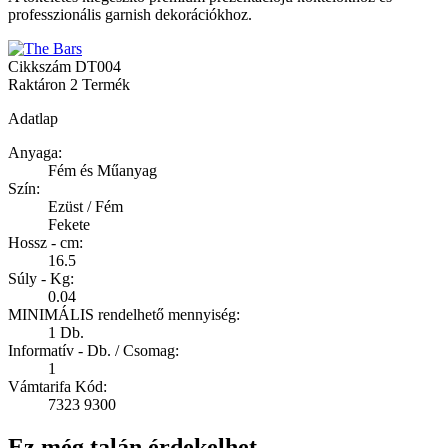
professzionális garnish dekorációkhoz.
Cikkszám
DT004
Raktáron
2 Termék
Adatlap
Anyaga:
Fém és Műanyag
Szín:
Ezüst / Fém
Fekete
Hossz - cm:
16.5
Súly - Kg:
0.04
MINIMÁLIS rendelhető mennyiség:
1 Db.
Informatív - Db. / Csomag:
1
Vámtarifa Kód:
7323 9300
Ez még talán érdekelhet