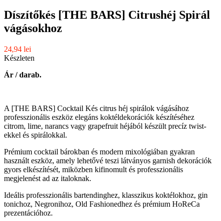
Díszítőkés [THE BARS] Citrushéj Spirál
vágásokhoz
24,94 lei
Készleten
Ár / darab.
A [THE BARS] Cocktail Kés citrus héj spirálok vágásához
professzionális eszköz elegáns koktéldekorációk készítéséhez
citrom, lime, narancs vagy grapefruit héjából készült precíz twist-
ekkel és spirálokkal.
Prémium cocktail bárokban és modern mixológiában gyakran
használt eszköz, amely lehetővé teszi látványos garnish dekorációk
gyors elkészítését, miközben kifinomult és professzionális
megjelenést ad az italoknak.
Ideális professzionális bartendinghez, klasszikus koktélokhoz, gin
tonichoz, Negronihoz, Old Fashionedhez és prémium HoReCa
prezentációhoz.