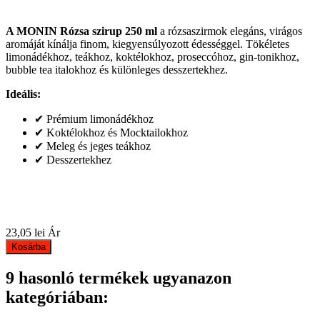
A MONIN Rózsa szirup 250 ml
a rózsaszirmok elegáns, virágos
aromáját kínálja finom, kiegyensúlyozott édességgel. Tökéletes
limonádékhoz, teákhoz, koktélokhoz, proseccóhoz, gin-tonikhoz,
bubble tea italokhoz és különleges desszertekhez.
Ideális:
✔ Prémium limonádékhoz
✔ Koktélokhoz és Mocktailokhoz
✔ Meleg és jeges teákhoz
✔ Desszertekhez
23,05 lei
Ár
Kosárba
9 hasonló termékek ugyanazon
kategóriában: