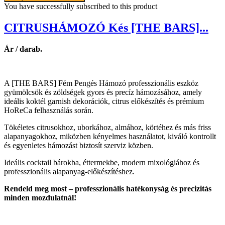
You have successfully subscribed to this product
CITRUSHÁMOZÓ Kés [THE BARS]...
Ár / darab.
A [THE BARS] Fém Pengés Hámozó professzionális eszköz
gyümölcsök és zöldségek gyors és precíz hámozásához, amely
ideális koktél garnish dekorációk, citrus előkészítés és prémium
HoReCa felhasználás során.
Tökéletes citrusokhoz, uborkához, almához, körtéhez és más friss
alapanyagokhoz, miközben kényelmes használatot, kiváló kontrollt
és egyenletes hámozást biztosít szerviz közben.
Ideális cocktail bárokba, éttermekbe, modern mixológiához és
professzionális alapanyag-előkészítéshez.
Rendeld meg most – professzionális hatékonyság és precizitás
minden mozdulatnál!