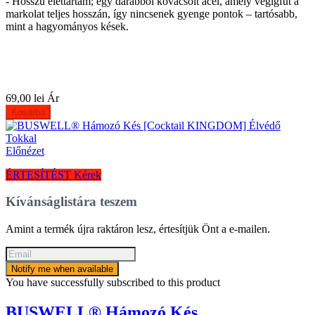
- Hosszú élettartam; egy darabból kovácsolt acél, amely végigfut a
markolat teljes hosszán, így nincsenek gyenge pontok – tartósabb,
mint a hagyományos kések.
69,00 lei
Ár
Kosárba
Előnézet
ÉRTESÍTÉST Kérek
Kívánságlistára teszem
Amint a termék újra raktáron lesz, értesítjük Önt a e-mailen.
Notify me when available
You have successfully subscribed to this product
BUSWELL® Hámozó Kés...