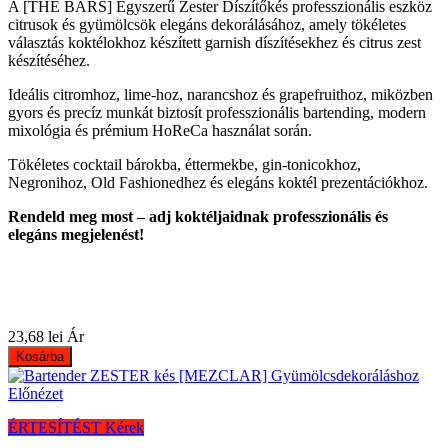
A [THE BARS] Egyszerű Zester Díszítőkés professzionális eszköz
citrusok és gyümölcsök elegáns dekorálásához, amely tökéletes
választás koktélokhoz készített garnish díszítésekhez és citrus zest
készítéséhez.
Ideális citromhoz, lime-hoz, narancshoz és grapefruithoz, miközben
gyors és precíz munkát biztosít professzionális bartending, modern
mixológia és prémium HoReCa használat során.
Tökéletes cocktail bárokba, éttermekbe, gin-tonicokhoz,
Negronihoz, Old Fashionedhez és elegáns koktél prezentációkhoz.
Rendeld meg most – adj koktéljaidnak professzionális és
elegáns megjelenést!
23,68 lei
Ár
Kosárba
Előnézet
ÉRTESÍTÉST Kérek