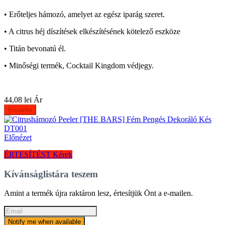
• Erőteljes hámozó, amelyet az egész iparág szeret.
• A citrus héj díszítések elkészítésének kötelező eszköze
• Titán bevonatú él.
• Minőségi termék, Cocktail Kingdom védjegy.
44,08 lei
Ár
Kosárba
Előnézet
ÉRTESÍTÉST Kérek
Kívánságlistára teszem
Amint a termék újra raktáron lesz, értesítjük Önt a e-mailen.
Notify me when available