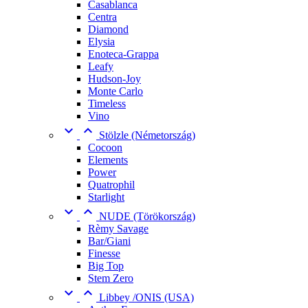
Casablanca
Centra
Diamond
Elysia
Enoteca-Grappa
Leafy
Hudson-Joy
Monte Carlo
Timeless
Vino


Stölzle (Németország)
Cocoon
Elements
Power
Quatrophil
Starlight


NUDE (Törökország)
Rèmy Savage
Bar/Giani
Finesse
Big Top
Stem Zero


Libbey /ONIS (USA)