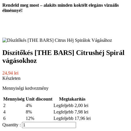
Rendeld meg most – alakíts minden koktélt elegáns vizuális
élménnyé!
Díszítőkés [THE BARS] Citrushéj Spirál
vágásokhoz
24,94 lei
Készleten
Mennyiségi kedvezmény
Mennyiség
Unit discount
Megtakarítás
2
4%
Legfeljebb 2,00 lei
4
8%
Legfeljebb 7,98 lei
6
12%
Legfeljebb 17,96 lei
Quantity :