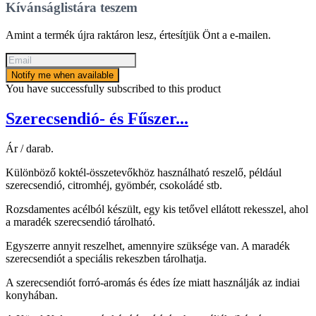
Kívánságlistára teszem
Amint a termék újra raktáron lesz, értesítjük Önt a e-mailen.
Notify me when available
You have successfully subscribed to this product
Szerecsendió- és Fűszer...
Ár / darab.
Különböző koktél-összetevőkhöz használható reszelő, például
szerecsendió, citromhéj, gyömbér, csokoládé stb.
Rozsdamentes acélból készült, egy kis tetővel ellátott rekesszel, ahol
a maradék szerecsendió tárolható.
Egyszerre annyit reszelhet, amennyire szüksége van. A maradék
szerecsendiót a speciális rekeszben tárolhatja.
A szerecsendiót forró-aromás és édes íze miatt használják az indiai
konyhában.