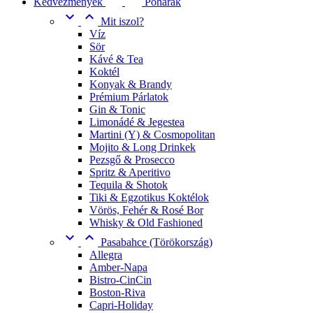
Kedvezmények
Poharak


Mit iszol?
Víz
Sör
Kávé & Tea
Koktél
Konyak & Brandy
Prémium Párlatok
Gin & Tonic
Limonádé & Jegestea
Martini (Y) & Cosmopolitan
Mojito & Long Drinkek
Pezsgő & Prosecco
Spritz & Aperitivo
Tequila & Shotok
Tiki & Egzotikus Koktélok
Vörös, Fehér & Rosé Bor
Whisky & Old Fashioned


Pasabahce (Törökország)
Allegra
Amber-Napa
Bistro-CinCin
Boston-Riva
Capri-Holiday