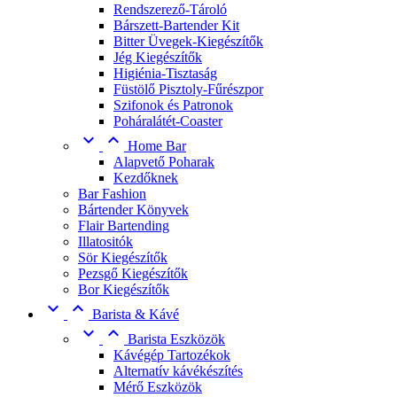
Rendszerező-Tároló
Bárszett-Bartender Kit
Bitter Üvegek-Kiegészítők
Jég Kiegészítők
Higiénia-Tisztaság
Füstölő Pisztoly-Fűrészpor
Szifonok és Patronok
Poháralátét-Coaster


Home Bar
Alapvető Poharak
Kezdőknek
Bar Fashion
Bártender Könyvek
Flair Bartending
Illatositók
Sör Kiegészítők
Pezsgő Kiegészítők
Bor Kiegészítők


Barista & Kávé


Barista Eszközök
Kávégép Tartozékok
Alternatív kávékészítés
Mérő Eszközök