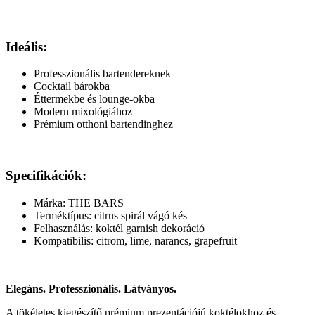
Ideális:
Professzionális bartendereknek
Cocktail bárokba
Éttermekbe és lounge-okba
Modern mixológiához
Prémium otthoni bartendinghez
Specifikációk:
Márka: THE BARS
Terméktípus: citrus spirál vágó kés
Felhasználás: koktél garnish dekoráció
Kompatibilis: citrom, lime, narancs, grapefruit
Elegáns. Professzionális. Látványos.
A tökéletes kiegészítő prémium prezentációjú koktélokhoz és