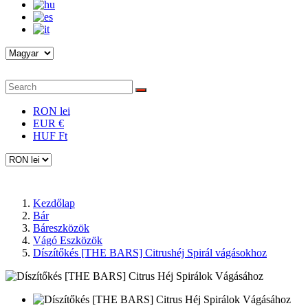
RON lei
EUR €
HUF Ft
Kezdőlap
Bár
Báreszközök
Vágó Eszközök
Díszítőkés [THE BARS] Citrushéj Spirál vágásokhoz