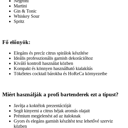
Negroni
Martini
Gin & Tonic
Whiskey Sour
Spritz
Fő előnyök:
Elegáns és precíz citrus spirálok készítése
Ideális professzionális garnish dekorációhoz
Kiváló kontroll használat közben
Kompakt és könnyen használható kialakítás
Tökéletes cocktail bárokba és HoReCa környezetbe
Miért használják a profi bartenderek ezt a típust?
Javítja a koktélok prezentációját
Segít kinyerni a citrus héjak aromás olajait
Prémium megjelenést ad az italoknak
Gyors és elegáns garnish készítést tesz lehetővé szerviz
közben