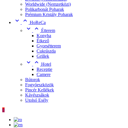
Worldwide (Nemzetközi)
Polikarbonát Poharak
Prémium Kristály Poharak


HoReCa


Étterem
Konyha
Étkező
Gyorsétterem
Cukrászda
Grillek


Hotel
Receptie
Camere
Bútorok
Fogyóeszközök
Pincér Kellékek
Kávészsákok
Utolsó Esély
0