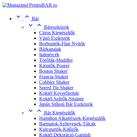


Bár


Báreszközök
Citrus Kiegészítők
Vágó Eszközök
Borbontók-Flair Nyitók
Bárkanalak
Italmércék
Törőfák-Muddler
Kiöntők-Pourer
Boston Shaker
Francia Shaker
Cobbler Shaker
Speed Tin Shaker
Koktél Keverőpohár
Koktél Szűrők-Strainer
Japán Stílusú Bár Eszközök


Bár Kiegészítők
Hamilton Alkatrészek-Kiegészítők
Barmatok-Szőnyegek-Tálcák
Kulcstartók-Kitűzők
Koktél Dekoráció-Garnish