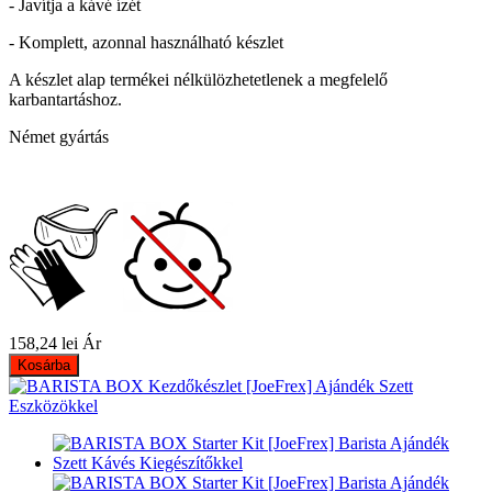
- Javítja a kávé ízét
- Komplett, azonnal használható készlet
A készlet alap termékei nélkülözhetetlenek a megfelelő
karbantartáshoz.
Német gyártás
158,24 lei
Ár
Kosárba