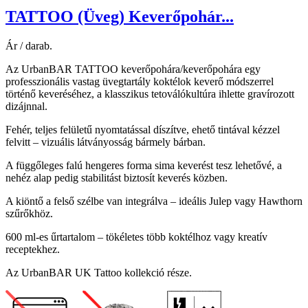
TATTOO (Üveg) Keverőpohár...
Ár / darab.
Az UrbanBAR TATTOO keverőpohára/keverőpohára egy
professzionális vastag üvegtartály koktélok keverő módszerrel
történő keveréséhez, a klasszikus tetoválókultúra ihlette gravírozott
dizájnnal.
Fehér, teljes felületű nyomtatással díszítve, ehető tintával kézzel
felvitt – vizuális látványosság bármely bárban.
A függőleges falú hengeres forma sima keverést tesz lehetővé, a
nehéz alap pedig stabilitást biztosít keverés közben.
A kiöntő a felső szélbe van integrálva – ideális Julep vagy Hawthorn
szűrőkhöz.
600 ml-es űrtartalom – tökéletes több koktélhoz vagy kreatív
receptekhez.
Az UrbanBAR UK Tattoo kollekció része.