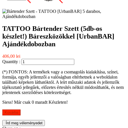
TATTOO Bártender Szett (5db-os
készlet!) Báreszközökkel [UrbanBAR]
Ajándékdobozban
406,00 lei
Quantity :
(*) FONTOS: A termékek vagy a csomagolás kialakítása, színei,
formája, egyéb jellemzői a valóságban eltérhetnek a weboldalon
található képeken láthatóktól. A leírt műszaki adatok és jellemzők
tájékoztató jellegűek, előzetes értesítés nélkül módosíthatók, és nem
jelentenek szerződéses kötelezettséget.
Siess! Már csak
0
maradt Készleten!
Kosárba
Írd meg véleményedet