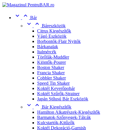


Bár


Báreszközök
Citrus Kiegészítők
Vágó Eszközök
Borbontók-Flair Nyitók
Bárkanalak
Italmércék
Törőfák-Muddler
Kiöntők-Pourer
Boston Shaker
Francia Shaker
Cobbler Shaker
Speed Tin Shaker
Koktél Keverőpohár
Koktél Szűrők-Strainer
Japán Stílusú Bár Eszközök


Bár Kiegészítők
Hamilton Alkatrészek-Kiegészítők
Barmatok-Szőnyegek-Tálcák
Kulcstartók-Kitűzők
Koktél Dekoráció-Garnish