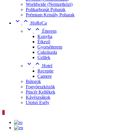
Worldwide (Nemzetközi)
Polikarbonát Poharak
Prémium Kristály Poharak


HoReCa


Étterem
Konyha
Étkező
Gyorsétterem
Cukrászda
Grillek


Hotel
Receptie
Camere
Bútorok
Fogyóeszközök
Pincér Kellékek
Kávészsákok
Utolsó Esély
0