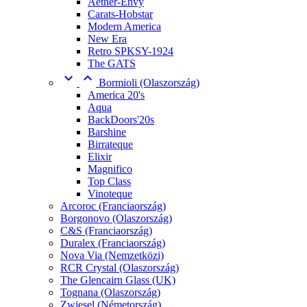
Aether-Envy
Carats-Hobstar
Modern America
New Era
Retro SPKSY-1924
The GATS


Bormioli (Olaszország)
America 20's
Aqua
BackDoors'20s
Barshine
Birrateque
Elixir
Magnifico
Top Class
Vinoteque
Arcoroc (Franciaország)
Borgonovo (Olaszország)
C&S (Franciaország)
Duralex (Franciaország)
Nova Via (Nemzetközi)
RCR Crystal (Olaszország)
The Glencairn Glass (UK)
Tognana (Olaszország)
Zwiesel (Németország)