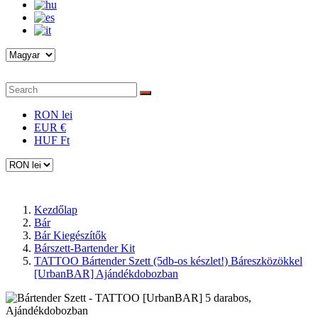
RON lei
EUR €
HUF Ft
Kezdőlap
Bár
Bár Kiegészítők
Bárszett-Bartender Kit
TATTOO Bártender Szett (5db-os készlet!) Báreszközökkel
[UrbanBAR] Ajándékdobozban