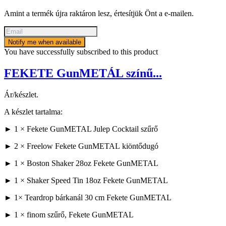
Amint a termék újra raktáron lesz, értesítjük Önt a e-mailen.
Notify me when available
You have successfully subscribed to this product
FEKETE GunMETÁL színű...
Ár/készlet.
A készlet tartalma:
► 1 × Fekete GunMETAL Julep Cocktail szűrő
► 2 × Freelow Fekete GunMETAL kiöntődugó
► 1 × Boston Shaker 28oz Fekete GunMETAL
► 1 × Shaker Speed ​​​​Tin 18oz Fekete GunMETAL
► 1× Teardrop bárkanál 30 cm Fekete GunMETAL
► 1 × finom szűrő, Fekete GunMETAL