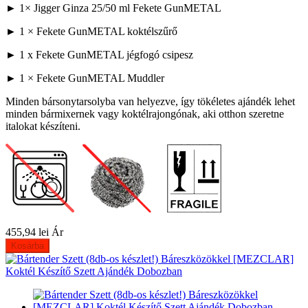
► 1× Jigger Ginza 25/50 ml Fekete GunMETAL
► 1 × Fekete GunMETAL koktélszűrő
► 1 x Fekete GunMETAL jégfogó csipesz
► 1 × Fekete GunMETAL Muddler
Minden bársonytarsolyba van helyezve, így tökéletes ajándék lehet
minden bármixernek vagy koktélrajongónak, aki otthon szeretne
italokat készíteni.
455,94 lei
Ár
Kosárba