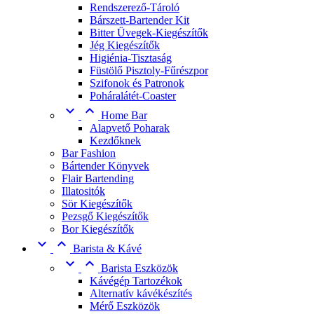
Rendszerező-Tároló
Bárszett-Bartender Kit
Bitter Üvegek-Kiegészítők
Jég Kiegészítők
Higiénia-Tisztaság
Füstölő Pisztoly-Fűrészpor
Szifonok és Patronok
Poháralátét-Coaster


Home Bar
Alapvető Poharak
Kezdőknek
Bar Fashion
Bártender Könyvek
Flair Bartending
Illatositók
Sör Kiegészítők
Pezsgő Kiegészítők
Bor Kiegészítők


Barista & Kávé


Barista Eszközök
Kávégép Tartozékok
Alternatív kávékészítés
Mérő Eszközök