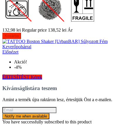
132,98 lei
Regular price
138,52 lei
Ár
Kosárba
Előnézet
Akció!
-4%
ÉRTESÍTÉST Kérek
Kívánságlistára teszem
Amint a termék újra raktáron lesz, értesítjük Önt a e-mailen.
Notify me when available
You have successfully subscribed to this product