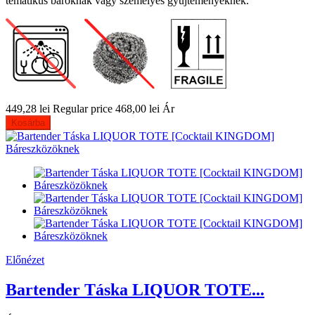
tematikus bároknak vagy személyes gyűjteményeknek.
449,28 lei
Regular price
468,00 lei
Ár
Kosárba
Előnézet
Bartender Táska LIQUOR TOTE...