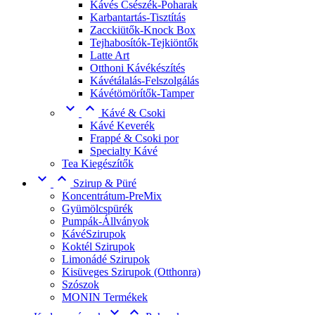
Kávés Csészék-Poharak
Karbantartás-Tisztítás
Zacckiütők-Knock Box
Tejhabosítók-Tejkiöntők
Latte Art
Otthoni Kávékészítés
Kávétálalás-Felszolgálás
Kávétömörítők-Tamper


Kávé & Csoki
Kávé Keverék
Frappé & Csoki por
Specialty Kávé
Tea Kiegészítők


Szirup & Püré
Koncentrátum-PreMix
Gyümölcspürék
Pumpák-Állványok
KávéSzirupok
Koktél Szirupok
Limonádé Szirupok
Kisüveges Szirupok (Otthonra)
Szószok
MONIN Termékek

