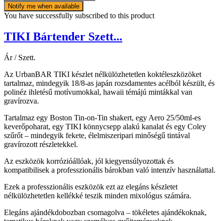
Notify me when available
You have successfully subscribed to this product
TIKI Bártender Szett...
Ár / Szett.
Az UrbanBAR TIKI készlet nélkülözhetetlen koktéleszközöket
tartalmaz, mindegyik 18/8-as japán rozsdamentes acélból készült, és
polinéz ihletésű motívumokkal, hawaii témájú mintákkal van
gravírozva.
Tartalmaz egy Boston Tin-on-Tin shakert, egy Aero 25/50ml-es
keverőpoharat, egy TIKI könnycsepp alakú kanalat és egy Coley
szűrőt – mindegyik fekete, élelmiszeripari minőségű tintával
gravírozott részletekkel.
Az eszközök korrózióállóak, jól kiegyensúlyozottak és
kompatibilisek a professzionális bárokban való intenzív használattal.
Ezek a professzionális eszközök ezt az elegáns készletet
nélkülözhetetlen kellékké teszik minden mixológus számára.
Elegáns ajándékdobozban csomagolva – tökéletes ajándékoknak,