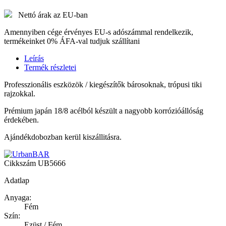
Nettó árak az EU-ban
Amennyiben cége érvényes EU-s adószámmal rendelkezik,
termékeinket 0% ÁFA-val tudjuk szállítani
Leírás
Termék részletei
Professzionális eszközök / kiegészítők bárosoknak, trópusi tiki
rajzokkal.
Prémium japán 18/8 acélból készült a nagyobb korrózióállóság
érdekében.
Ajándékdobozban kerül kiszállitásra.
Cikkszám
UB5666
Adatlap
Anyaga:
Fém
Szín:
Ezüst / Fém