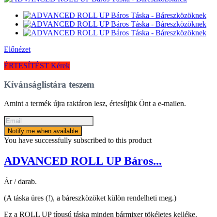
Előnézet
ÉRTESÍTÉST Kérek
Kívánságlistára teszem
Amint a termék újra raktáron lesz, értesítjük Önt a e-mailen.
Notify me when available
You have successfully subscribed to this product
ADVANCED ROLL UP Báros...
Ár / darab.
(A táska üres (!), a báreszközöket külön rendelheti meg.)
Ez a ROLL UP típusú táska minden bármixer tökéletes kelléke.