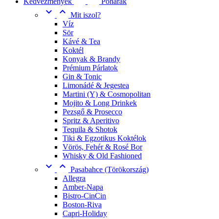
Kedvezmények
Poharak


Mit iszol?
Víz
Sör
Kávé & Tea
Koktél
Konyak & Brandy
Prémium Párlatok
Gin & Tonic
Limonádé & Jegestea
Martini (Y) & Cosmopolitan
Mojito & Long Drinkek
Pezsgő & Prosecco
Spritz & Aperitivo
Tequila & Shotok
Tiki & Egzotikus Koktélok
Vörös, Fehér & Rosé Bor
Whisky & Old Fashioned


Pasabahce (Törökország)
Allegra
Amber-Napa
Bistro-CinCin
Boston-Riva
Capri-Holiday