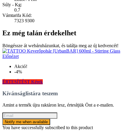
Súly - Kg:
0.7
Vámtarifa Kód:
7323 9300
Ez még talán érdekelhet
Böngéssze át webáruházunkat, és találja meg az új kedvencét!
Előnézet
Akció!
-4%
ÉRTESÍTÉST Kérek
Kívánságlistára teszem
Amint a termék újra raktáron lesz, értesítjük Önt a e-mailen.
Notify me when available
You have successfully subscribed to this product