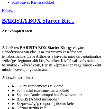
Előnézet
BARISTA BOX Starter Kit...
Ár / komplett szett.
A JoeFrex BARISTA BOX Starter Kit
egy elegáns
ajándékdobozban kínálja az eszpresszó készítéséhez,
tejhabosításhoz, Latte Arthoz és a kávégép napi karbantartásához
szükséges legfontosabb kiegészítőket. Kiváló választás otthoni
baristáknak, kávézóknak, Barista képzésekhez vagy ajándékként
minden kávérajongó számára.
A készlet tartalma:
► 350 ml rozsdamentes tejkiöntő
► 90 ml mini rozsdamentes tejkiöntő
► Squeeze Bottle szirupokhoz és szószokhoz
► BARISTA Shot mérőpohár
► Eszpresszógép csoportfej tisztító kefe
► Gőzkar tisztító kefe