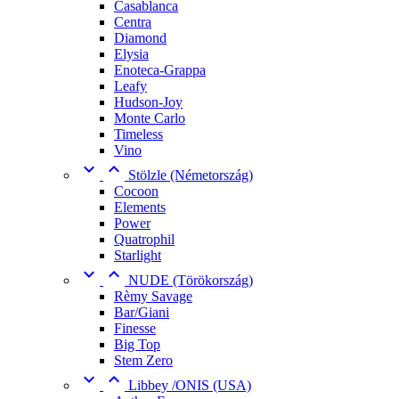
Casablanca
Centra
Diamond
Elysia
Enoteca-Grappa
Leafy
Hudson-Joy
Monte Carlo
Timeless
Vino


Stölzle (Németország)
Cocoon
Elements
Power
Quatrophil
Starlight


NUDE (Törökország)
Rèmy Savage
Bar/Giani
Finesse
Big Top
Stem Zero


Libbey /ONIS (USA)