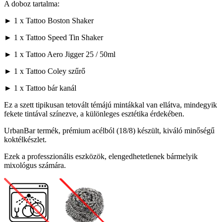
A doboz tartalma:
► 1 x Tattoo Boston Shaker
► 1 x Tattoo Speed Tin Shaker
► 1 x Tattoo Aero Jigger 25 / 50ml
► 1 x Tattoo Coley szűrő
► 1 x Tattoo bár kanál
Ez a szett tipikusan tetovált témájú mintákkal van ellátva, mindegyik
fekete tintával színezve, a különleges esztétika érdekében.
UrbanBar termék, prémium acélból (18/8) készült, kiváló minőségű
koktélkészlet.
Ezek a professzionális eszközök, elengedhetetlenek bármelyik
mixológus számára.