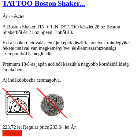
TATTOO Boston Shaker...
Ár / készlet.
A Boston Shaker TIN + TIN TATTOO készlet 28 oz Boston
Shakerből és 21 oz Speed ​​​​Tinből áll.
Ezt a shakert tetoválás témájú képek díszítik, amelyek mindegyike
fekete tintával van megkeményítve, és élelmiszerbiztonsági
szempontból is megfelelő.
Prémium 18/8-as japán acélból készült a nagyobb korrózióállóság
érdekében.
Ajándékdobozba csomagolva.
223,72 lei
Regular price
233,04 lei
Ár
Kosárba