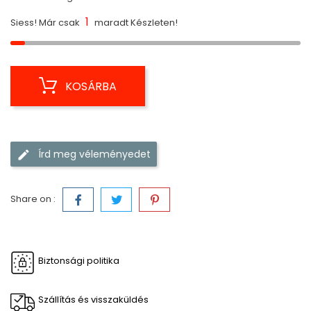
1
Siess! Már csak
maradt Készleten!
KOSÁRBA
Írd meg véleményedet
Share on :
Biztonsági politika
Szállítás és visszaküldés