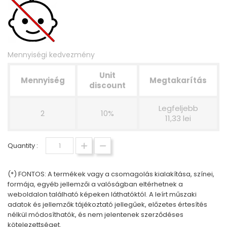
Mennyiségi kedvezmény
Unit
Mennyiség
Megtakarítás
discount
Legfeljebb
2
10%
11,33 lei
Quantity :
(*) FONTOS: A termékek vagy a csomagolás kialakítása, színei,
formája, egyéb jellemzői a valóságban eltérhetnek a
weboldalon található képeken láthatóktól. A leírt műszaki
adatok és jellemzők tájékoztató jellegűek, előzetes értesítés
nélkül módosíthatók, és nem jelentenek szerződéses
kötelezettséget.