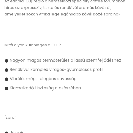
Az etiópiai Guji régió a nemzetközi specialty coffee fórumokon
híres az expresszív, tiszta és rendkívül aromás kávéiról,
amelyeket sokan Afrika legelegánsabb kávéi közé sorolnak.
Mitől olyan különleges a Guji?
Nagyon magas termőterület a lassú szemfejlődéshez
Rendkívül komplex virágos-gyümölcsös profil
Vibráló, mégis elegáns savasság
Kiemelkedő tisztaság a csészében
Ízprofil:
Jázmin