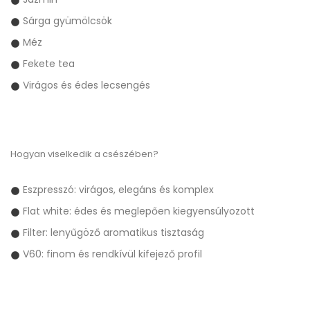
Sárga gyümölcsök
Méz
Fekete tea
Virágos és édes lecsengés
Hogyan viselkedik a csészében?
Eszpresszó: virágos, elegáns és komplex
Flat white: édes és meglepően kiegyensúlyozott
Filter: lenyűgöző aromatikus tisztaság
V60: finom és rendkívül kifejező profil