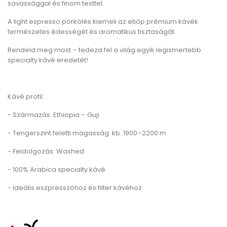
savassággal és finom testtel.
A light espresso pörkölés kiemeli az etióp prémium kávék
természetes édességét és aromatikus tisztaságát.
Rendeld meg most – fedezd fel a világ egyik legismertebb
specialty kávé eredetét!
Kávé profil:
- Származás: Ethiopia – Guji
- Tengerszint feletti magasság: kb. 1900–2200 m
- Feldolgozás: Washed
- 100% Arabica specialty kávé
- Ideális eszpresszóhoz és filter kávéhoz