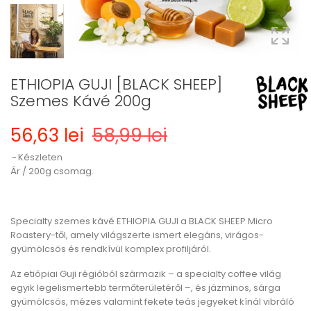
ETHIOPIA GUJI [BLACK SHEEP]
Szemes Kávé 200g
56,63 lei
58,99 lei
Készleten
Ár / 200g csomag.
Specialty szemes kávé ETHIOPIA GUJI a BLACK SHEEP Micro
Roastery-től, amely világszerte ismert elegáns, virágos-
gyümölcsös és rendkívül komplex profiljáról.
Az etiópiai Guji régióból származik – a specialty coffee világ
egyik legelismertebb termőterületéről –, és jázminos, sárga
gyümölcsös, mézes valamint fekete teás jegyeket kínál vibráló