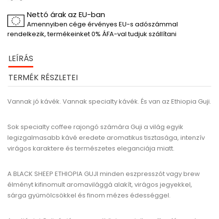
Nettó árak az EU-ban
Amennyiben cége érvényes EU-s adószámmal
rendelkezik, termékeinket 0% ÁFA-val tudjuk szállítani
LEÍRÁS
TERMÉK RÉSZLETEI
Vannak jó kávék. Vannak specialty kávék. És van az Ethiopia Guji.
Sok specialty coffee rajongó számára Guji a világ egyik
legizgalmasabb kávé eredete aromatikus tisztasága, intenzív
virágos karaktere és természetes eleganciája miatt.
A BLACK SHEEP ETHIOPIA GUJI minden eszpresszót vagy brew
élményt kifinomult aromavilággá alakít, virágos jegyekkel,
sárga gyümölcsökkel és finom mézes édességgel.