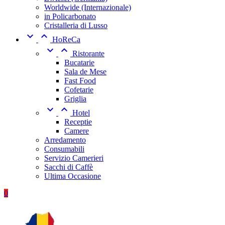
Worldwide (Internazionale)
in Policarbonato
Cristalleria di Lusso


HoReCa


Ristorante
Bucatarie
Sala de Mese
Fast Food
Cofetarie
Griglia


Hotel
Receptie
Camere
Arredamento
Consumabili
Servizio Camerieri
Sacchi di Caffè
Ultima Occasione
0