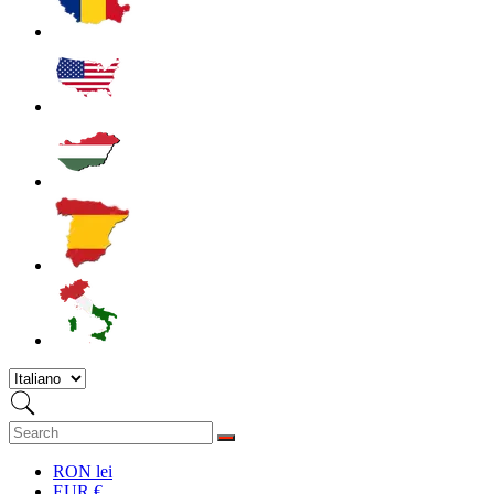
RON lei
EUR €