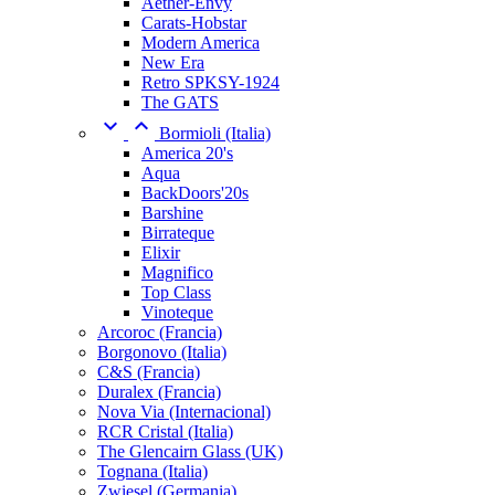
Aether-Envy
Carats-Hobstar
Modern America
New Era
Retro SPKSY-1924
The GATS


Bormioli (Italia)
America 20's
Aqua
BackDoors'20s
Barshine
Birrateque
Elixir
Magnifico
Top Class
Vinoteque
Arcoroc (Francia)
Borgonovo (Italia)
C&S (Francia)
Duralex (Francia)
Nova Via (Internacional)
RCR Cristal (Italia)
The Glencairn Glass (UK)
Tognana (Italia)
Zwiesel (Germania)