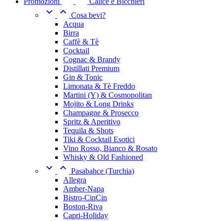
Promozioni
Calice e Bicchieri


Cosa bevi?
Acqua
Birra
Caffè & Tè
Cocktail
Cognac & Brandy
Distillati Premium
Gin & Tonic
Limonata & Tè Freddo
Martini (Y) & Cosmopolitan
Mojito & Long Drinks
Champagne & Prosecco
Spritz & Aperitivo
Tequila & Shots
Tiki & Cocktail Esotici
Vino Rosso, Bianco & Rosato
Whisky & Old Fashioned


Pasabahce (Turchia)
Allegra
Amber-Napa
Bistro-CinCin
Boston-Riva
Capri-Holiday