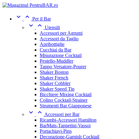


Per il Bar


Utensili
Accessori per Agrumi
Accessori da Taglio
Apribottiglie
Cucchiai da Bar
Misurazione Cocktail
Pestello-Muddler
Tappo Versatore-Pourer
Shaker Boston
Shaker French
Shaker Cobbler
Shaker Speed Tin
Bicchiere Mixing Cocktail
Colino Cocktail-Strainer
Strumenti Bar Giapponese


Accessori per Bar
Ricambi-Accessori Hamilton
BarMats-Tappetini-Vassoi
Portachiavi-Pins
Decorazione-Garnish Cocktail