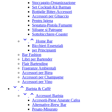
Stoccaggio-Organizzazione
Set Cocktail-Kit Barman
Bottiglie Bitter-Accessori
Accessori per Ghiaccio
Pentru Igiena
Segatura-Pistola Fumante
Sifoane si Patroane
Sottobicchiere-Coaster


Home Bar
Bicchieri Essenziali
per Principianti
Bar Fashion
Libri per Bartender
Flair Bartending
Fragranze Ambientali
Accessori per Birra
Accessori per Champagne
Accessori per Vino


Barista & Caffè


Accessori Barista
Accesorii-Piese Aparate Cafea
Alternative-Brew Bar
Pesato-Misurato