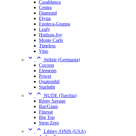
Casablanca
Centra
Diamond
Elysia
Enoteca-Grappa
Leafy
Hudson-Joy
Monte Carlo
Timeless
Vino


Stölzle (Germania)
Cocoon
Elements
Power
Quatrophil
Starlight


NUDE (Turchia)
Rèmy Savage
Bar/Giani
Finesse
Big Top
Stem Zero


Libbey /ONIS (USA)