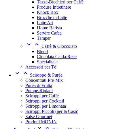
Tazze-Bicchieri per Caffè
Produse Intretinere
Knock Box
Brocche di Latte
Latte Art
Home Barista
Servire Cafea
Tamper


Caffè & Cioccolato
Blend
Ciocolata Calda-Rece
Specialitate
Accessori per Tè


Sciroppo & Purée
Concentrati-Pre-Mix
Purea di Frutta
Pompe-Ripiani
Sciroppi per Caffè
Sciroppi per Cocktail
Sciroppi per Limonata
Sciroppi Piccoli (per la Casa)
Salse Gourmet
Prodotti MONIN

