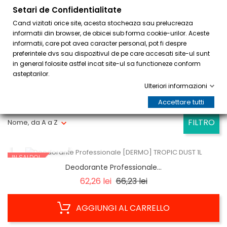
Setari de Confidentialitate
0
Cand vizitati orice site, acesta stocheaza sau prelucreaza
informatii din browser, de obicei sub forma cookie-urilor. Aceste
informatii, care pot avea caracter personal, pot fi despre
preferintele dvs sau dispozitivul de pe care accesati site-ul sunt
in general folosite astfel incat site-ul sa functioneze conform
asteptarilor.
Ulteriori informazioni
Visualizzati 1-18 su 18 articoli
Accettare tutti
FILTRO
Nome, da A a Z
ANTEPRIMA
IN SALDO!
Deodorante Professionale...
Prezzo
Prezzo
62,26 lei
66,23 lei
base
AGGIUNGI AL CARRELLO