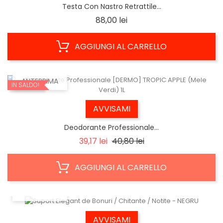
Testa Con Nastro Retrattile...
Prezzo
88,00 lei
AGGIUNGI AL CARRELLO
ANTEPRIMA
IN SALDO!
AVVISAMI
Deodorante Professionale...
Prezzo
Prezzo
39,17 lei
40,80 lei
base
AGGIUNGI AL CARRELLO
ANTEPRIMA
AVVISAMI