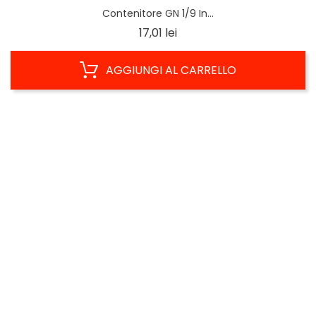
Contenitore GN 1/9 In...
Prezzo
17,01 lei
AGGIUNGI AL CARRELLO
ANTEPRIMA
Cucchiaini CAPPUCCINO...
Prezzo
5,49 lei
AGGIUNGI AL CARRELLO
ANTEPRIMA
IN SALDO!
Cucchiaini CAPPUCCINO...
Prezzo
10,67 lei