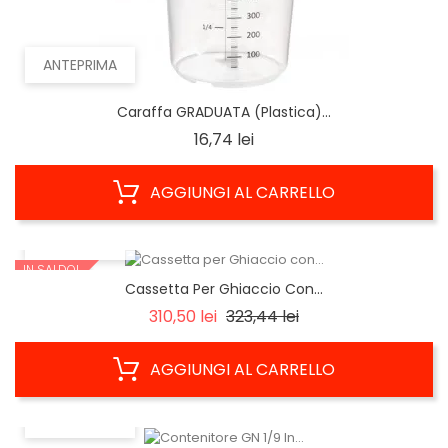
ANTEPRIMA
Caraffa GRADUATA (Plastica)...
Prezzo
16,74 lei
AGGIUNGI AL CARRELLO
ANTEPRIMA
IN SALDO!
Cassetta Per Ghiaccio Con...
Prezzo
Prezzo
310,50 lei
323,44 lei
base
AGGIUNGI AL CARRELLO
ANTEPRIMA