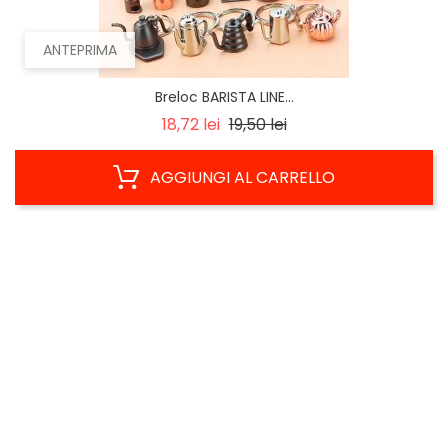
ANTEPRIMA
Breloc BARISTA LINE...
Prezzo
Prezzo
18,72 lei
19,50 lei
base
AGGIUNGI AL CARRELLO