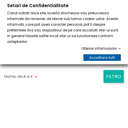
Setari de Confidentialitate
0
Cand vizitati orice site, acesta stocheaza sau prelucreaza
informatii din browser, de obicei sub forma cookie-urilor. Aceste
informatii, care pot avea caracter personal, pot fi despre
preferintele dvs sau dispozitivul de pe care accesati site-ul sunt
in general folosite astfel incat site-ul sa functioneze conform
asteptarilor.
Ulteriori informazioni
Accettare tutti
Visualizzati 1-5 su 5 articoli
FILTRO
Nome, da A a Z