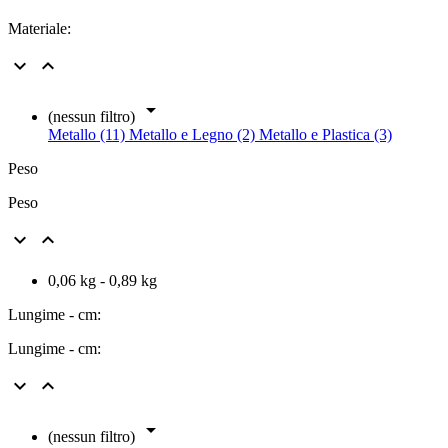
Materiale:



(nessun filtro)
Metallo (11)
Metallo e Legno (2)
Metallo e Plastica (3)
Peso
Peso


0,06 kg - 0,89 kg
Lungime - cm:
Lungime - cm:



(nessun filtro)