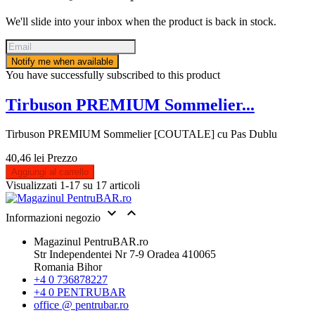
We'll slide into your inbox when the product is back in stock.
Notify me when available
You have successfully subscribed to this product
Tirbuson PREMIUM Sommelier...
Tirbuson PREMIUM Sommelier [COUTALE] cu Pas Dublu
40,46 lei
Prezzo
Aggiungi al carrello
Visualizzati 1-17 su 17 articoli


Informazioni negozio
Magazinul PentruBAR.ro
Str Independentei Nr 7-9 Oradea 410065
Romania Bihor
+4 0 736878227
+4 0 PENTRUBAR
office @ pentrubar.ro