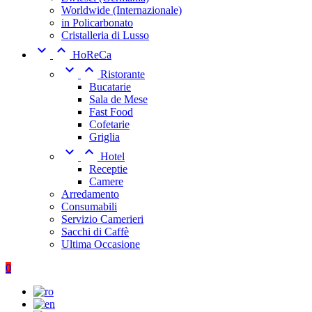
Worldwide (Internazionale)
in Policarbonato
Cristalleria di Lusso


HoReCa


Ristorante
Bucatarie
Sala de Mese
Fast Food
Cofetarie
Griglia


Hotel
Receptie
Camere
Arredamento
Consumabili
Servizio Camerieri
Sacchi di Caffè
Ultima Occasione
0