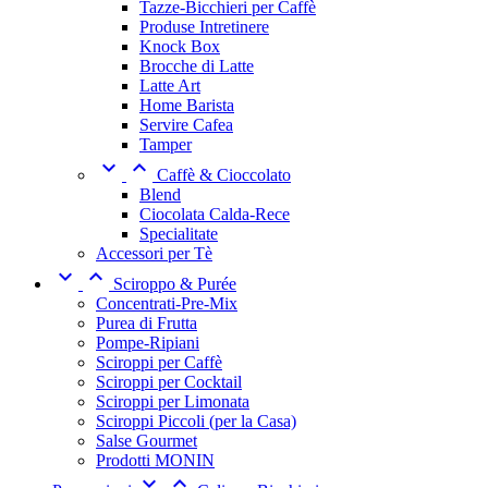
Tazze-Bicchieri per Caffè
Produse Intretinere
Knock Box
Brocche di Latte
Latte Art
Home Barista
Servire Cafea
Tamper


Caffè & Cioccolato
Blend
Ciocolata Calda-Rece
Specialitate
Accessori per Tè


Sciroppo & Purée
Concentrati-Pre-Mix
Purea di Frutta
Pompe-Ripiani
Sciroppi per Caffè
Sciroppi per Cocktail
Sciroppi per Limonata
Sciroppi Piccoli (per la Casa)
Salse Gourmet
Prodotti MONIN

