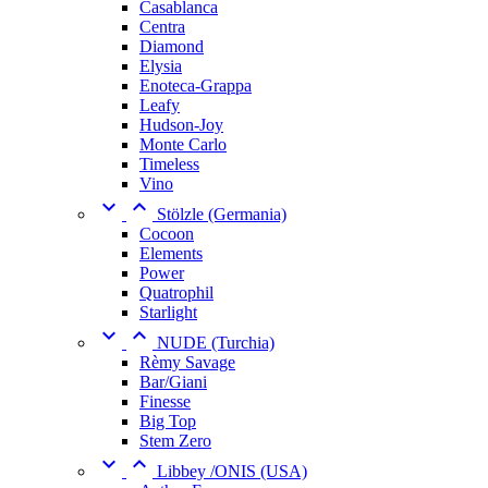
Casablanca
Centra
Diamond
Elysia
Enoteca-Grappa
Leafy
Hudson-Joy
Monte Carlo
Timeless
Vino


Stölzle (Germania)
Cocoon
Elements
Power
Quatrophil
Starlight


NUDE (Turchia)
Rèmy Savage
Bar/Giani
Finesse
Big Top
Stem Zero


Libbey /ONIS (USA)