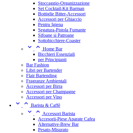
Stoccaggio-Organizzazione
Set Cocktail-Kit Barman
Bottiglie Bitter-Accessori
Accessori per Ghiaccio
Pentru Igiena
Segatura-Pistola Fumante
Sifoane si Patroane
Sottobicchiere-Coaster


Home Bar
Bicchieri Essenziali
per Principianti
Bar Fashion
Libri per Bartender
Flair Bartending
Fragranze Ambientali
Accessori per Birra
Accessori per Champagne
Accessori per Vino


Barista & Caffè


Accessori Barista
Accesorii-Piese Aparate Cafea
Alternative-Brew Bar
Pesato-Misurato