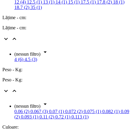
12 (4)
12.5 (1)
13 (1)
14 (1)
15 (1)
17.5 (1)
17.8 (2)
18 (1)
18.7 (2)
35 (1)
Lățime - cm:
Lățime - cm:



(nessun filtro)
4 (6)
4.5 (3)
Peso - Kg:
Peso - Kg:



(nessun filtro)
0.06 (2)
0.067 (3)
0.07 (1)
0.072 (2)
0.075 (1)
0.082 (1)
0.09
(2)
0.093 (1)
0.11 (2)
0.72 (1)
0.113 (1)
Culoare: