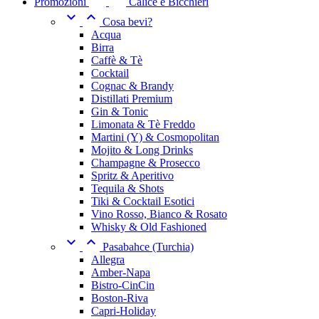
Promozioni
Calice e Bicchieri


Cosa bevi?
Acqua
Birra
Caffè & Tè
Cocktail
Cognac & Brandy
Distillati Premium
Gin & Tonic
Limonata & Tè Freddo
Martini (Y) & Cosmopolitan
Mojito & Long Drinks
Champagne & Prosecco
Spritz & Aperitivo
Tequila & Shots
Tiki & Cocktail Esotici
Vino Rosso, Bianco & Rosato
Whisky & Old Fashioned


Pasabahce (Turchia)
Allegra
Amber-Napa
Bistro-CinCin
Boston-Riva
Capri-Holiday