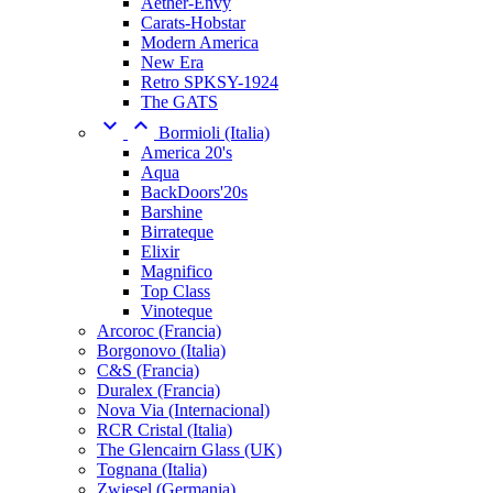
Aether-Envy
Carats-Hobstar
Modern America
New Era
Retro SPKSY-1924
The GATS


Bormioli (Italia)
America 20's
Aqua
BackDoors'20s
Barshine
Birrateque
Elixir
Magnifico
Top Class
Vinoteque
Arcoroc (Francia)
Borgonovo (Italia)
C&S (Francia)
Duralex (Francia)
Nova Via (Internacional)
RCR Cristal (Italia)
The Glencairn Glass (UK)
Tognana (Italia)
Zwiesel (Germania)