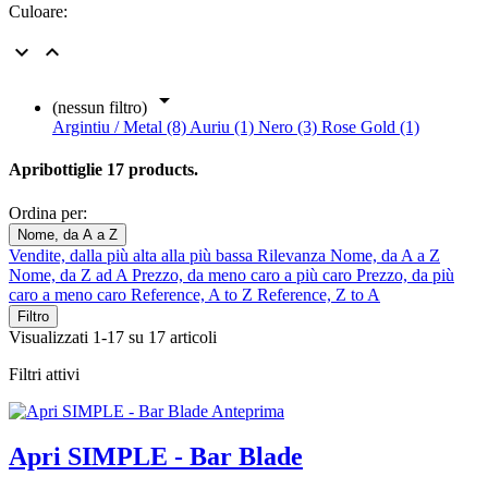
Culoare:



(nessun filtro)
Argintiu / Metal (8)
Auriu (1)
Nero (3)
Rose Gold (1)
Apribottiglie
17 products.
Ordina per:
Nome, da A a Z
Vendite, dalla più alta alla più bassa
Rilevanza
Nome, da A a Z
Nome, da Z ad A
Prezzo, da meno caro a più caro
Prezzo, da più
caro a meno caro
Reference, A to Z
Reference, Z to A
Filtro
Visualizzati 1-17 su 17 articoli
Filtri attivi
Anteprima
Apri SIMPLE - Bar Blade