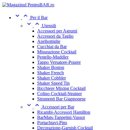


Per il Bar


Utensili
Accessori per Agrumi
Accessori da Taglio
Apribottiglie
Cucchiai da Bar
Misurazione Cocktail
Pestello-Muddler
Tappo Versatore-Pourer
Shaker Boston
Shaker French
Shaker Cobbler
Shaker Speed Tin
Bicchiere Mixing Cocktail
Colino Cocktail-Strainer
Strumenti Bar Giapponese


Accessori per Bar
Ricambi-Accessori Hamilton
BarMats-Tappetini-Vassoi
Portachiavi-Pins
Decorazione-Garnish Cocktail