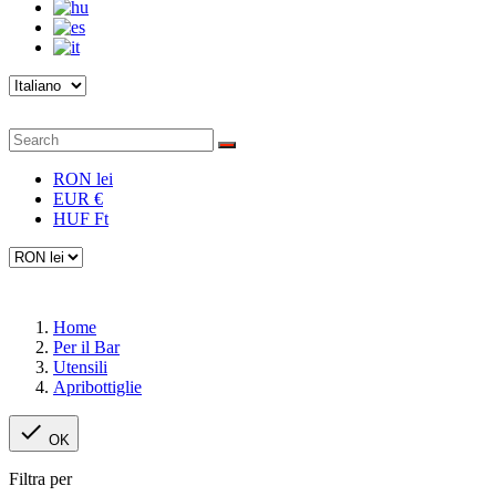
RON lei
EUR €
HUF Ft
Home
Per il Bar
Utensili
Apribottiglie

OK
Filtra per