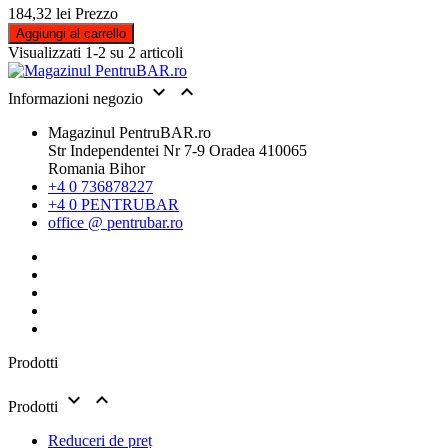
184,32 lei
Prezzo
Aggiungi al carrello
Visualizzati 1-2 su 2 articoli


Informazioni negozio
Magazinul PentruBAR.ro
Str Independentei Nr 7-9 Oradea 410065
Romania Bihor
+4 0 736878227
+4 0 PENTRUBAR
office @ pentrubar.ro
Prodotti


Prodotti
Reduceri de preț