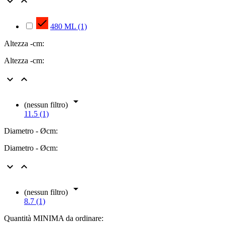



480 ML
(1)
Altezza -cm:
Altezza -cm:



(nessun filtro)
11.5 (1)
Diametro - Øcm:
Diametro - Øcm:



(nessun filtro)
8.7 (1)
Quantità MINIMA da ordinare: