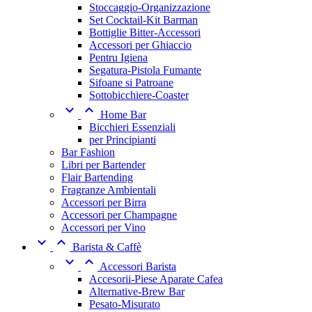
Stoccaggio-Organizzazione
Set Cocktail-Kit Barman
Bottiglie Bitter-Accessori
Accessori per Ghiaccio
Pentru Igiena
Segatura-Pistola Fumante
Sifoane si Patroane
Sottobicchiere-Coaster


Home Bar
Bicchieri Essenziali
per Principianti
Bar Fashion
Libri per Bartender
Flair Bartending
Fragranze Ambientali
Accessori per Birra
Accessori per Champagne
Accessori per Vino


Barista & Caffè


Accessori Barista
Accesorii-Piese Aparate Cafea
Alternative-Brew Bar
Pesato-Misurato