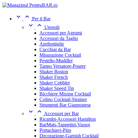


Per il Bar


Utensili
Accessori per Agrumi
Accessori da Taglio
Apribottiglie
Cucchiai da Bar
Misurazione Cocktail
Pestello-Muddler
Tappo Versatore-Pourer
Shaker Boston
Shaker French
Shaker Cobbler
Shaker Speed Tin
Bicchiere Mixing Cocktail
Colino Cocktail-Strainer
Strumenti Bar Giapponese


Accessori per Bar
Ricambi-Accessori Hamilton
BarMats-Tappetini-Vassoi
Portachiavi-Pins
Decorazione-Garnish Cocktail