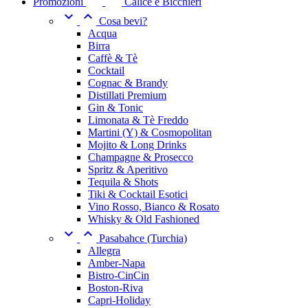
Promozioni
Calice e Bicchieri


Cosa bevi?
Acqua
Birra
Caffè & Tè
Cocktail
Cognac & Brandy
Distillati Premium
Gin & Tonic
Limonata & Tè Freddo
Martini (Y) & Cosmopolitan
Mojito & Long Drinks
Champagne & Prosecco
Spritz & Aperitivo
Tequila & Shots
Tiki & Cocktail Esotici
Vino Rosso, Bianco & Rosato
Whisky & Old Fashioned


Pasabahce (Turchia)
Allegra
Amber-Napa
Bistro-CinCin
Boston-Riva
Capri-Holiday