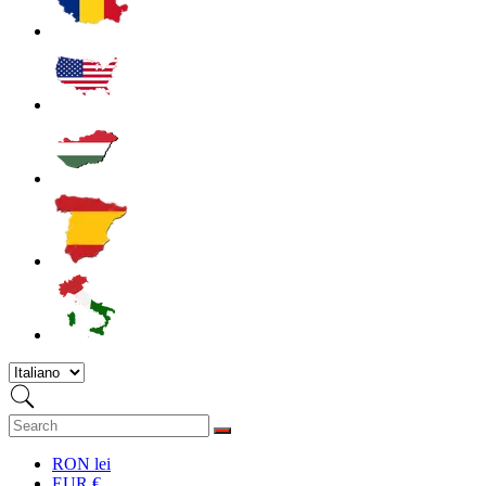
RON lei
EUR €