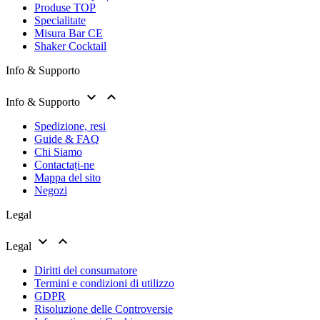
Produse TOP
Specialitate
Misura Bar CE
Shaker Cocktail
Info & Supporto


Info & Supporto
Spedizione, resi
Guide & FAQ
Chi Siamo
Contactați-ne
Mappa del sito
Negozi
Legal


Legal
Diritti del consumatore
Termini e condizioni di utilizzo
GDPR
Risoluzione delle Controversie