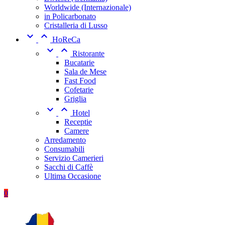
Worldwide (Internazionale)
in Policarbonato
Cristalleria di Lusso


HoReCa


Ristorante
Bucatarie
Sala de Mese
Fast Food
Cofetarie
Griglia


Hotel
Receptie
Camere
Arredamento
Consumabili
Servizio Camerieri
Sacchi di Caffè
Ultima Occasione
0