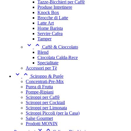
Tazze-Bicchieri per Caffè
Produse Intretinere
Knock Box
Brocche di Latte
Latte Art
Home Barista
Servire Cafea
Tamper


Caffè & Cioccolato
Blend
Ciocolata Calda-Rece
Specialitate
Accessori per Tè


Sciroppo & Purée
Concentrati-Pre-Mix
Purea di Frutta
Pompe-Ripiani
Sciroppi per Caffè
Sciroppi per Cocktail
Sciroppi per Limonata
Sciroppi Piccoli (per la Casa)
Salse Gourmet
Prodotti MONIN

