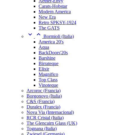
Aether-Envy
Carats-Hobstar
Modern America
New Era
Retro SPKSY-1924
The GATS


Bormioli (Italia)
America 20's
Aqua
BackDoors'20s
Barshine
Birrateque
Elixir
Magnifico
Top Class
Vinoteque
Arcoroc (Francia)
Borgonovo (Italia)
C&S (Francia)
Duralex (Francia)
Nova Via (Internacional)
RCR Cristal (Italia)
The Glencairn Glass (UK)
Tognana (Italia)
Zwiesel (Germania)