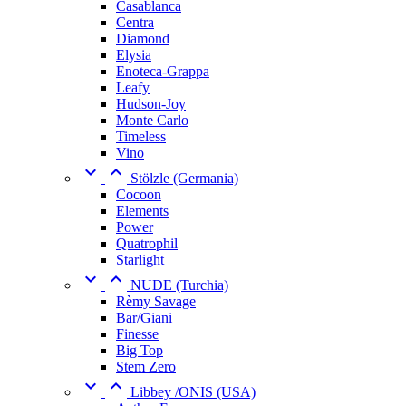
Casablanca
Centra
Diamond
Elysia
Enoteca-Grappa
Leafy
Hudson-Joy
Monte Carlo
Timeless
Vino


Stölzle (Germania)
Cocoon
Elements
Power
Quatrophil
Starlight


NUDE (Turchia)
Rèmy Savage
Bar/Giani
Finesse
Big Top
Stem Zero


Libbey /ONIS (USA)