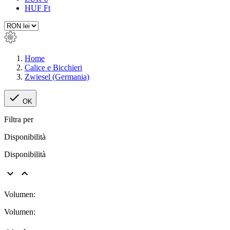
HUF Ft
Home
Calice e Bicchieri
Zwiesel (Germania)

OK
Filtra per
Disponibilità
Disponibilità


Volumen:
Volumen: