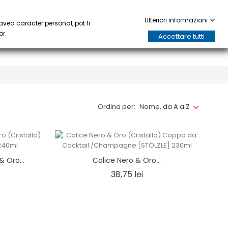
 E BICCHIERI
HORECA
keyboard_arrow_down
keyboard_arrow_down
0
Ulteriori informazioni
avea caracter personal, pot fi
or.
Accettare tutti
Ordina per:
Nome, da A a Z
 Oro...
Calice Nero & Oro...
ezzo
Prezzo
38,75 lei