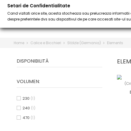
Setari de Confidentialitate
PER IL BAR
BARISTA & C
keyboard_arrow_down
Cand vizitati orice site, acesta stocheaza sau prelucreaza informatii d
despre preferintele dvs sau dispozitivul de pe care accesati site-ul sun
Home
Calice e Bicchieri
Stölzle (Germania)
Elements
ELE
DISPONIBILITÀ
VOLUMEN:
230
(1)
240
(1)
470
(1)