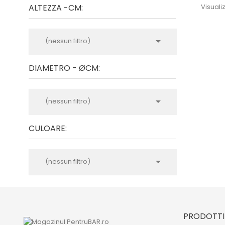
ALTEZZA -CM:
Visualiz

(nessun filtro)
DIAMETRO - ØCM:

(nessun filtro)
CULOARE:

(nessun filtro)
PRODOTTI