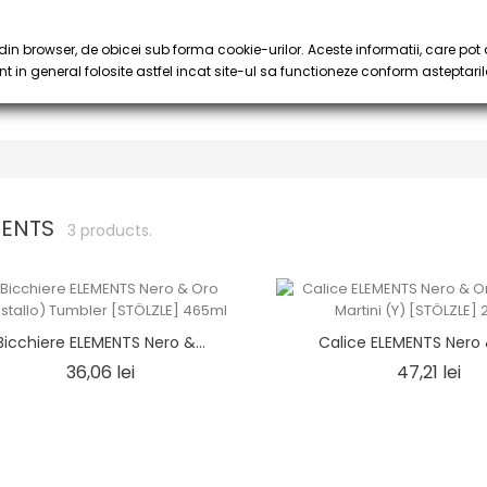
PROMOZIONI
AFFÈ
SCIROPPO & PURÉE
CALICE
keyboard_arrow_down
keyboard_arrow_down
in browser, de obicei sub forma cookie-urilor. Aceste informatii, care pot 
t in general folosite astfel incat site-ul sa functioneze conform asteptaril
MENTS
3 products.
Bicchiere ELEMENTS Nero &...
Calice ELEMENTS Nero &
Prezzo
Pr
36,06 lei
47,21 lei